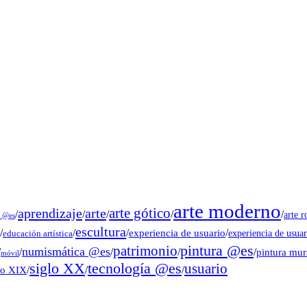
arte moderno
arte gótico
aprendizaje
arte
/
/
/
/
/
arte 
s @es
escultura
/
/
/
experiencia de usuario
/
experiencia de usuar
educación artística
pintura @es
patrimonio
numismática @es
/
/
/
/
/
pintura mu
móvil
tecnología @es
siglo XX
usuario
lo XIX
/
/
/