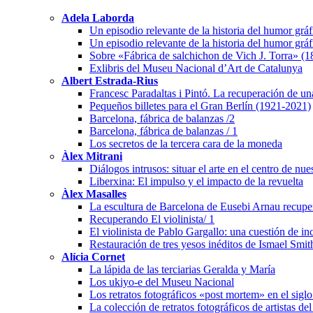
Adela Laborda
Un episodio relevante de la historia del humor grá
Un episodio relevante de la historia del humor grá
Sobre «Fábrica de salchichon de Vich J. Torra» (
Exlibris del Museu Nacional d’Art de Catalunya
Albert Estrada-Rius
Francesc Paradaltas i Pintó. La recuperación de un
Pequeños billetes para el Gran Berlín (1921-2021)
Barcelona, fábrica de balanzas /2
Barcelona, fábrica de balanzas / 1
Los secretos de la tercera cara de la moneda
Àlex Mitrani
Diálogos intrusos: situar el arte en el centro de nu
Liberxina: El impulso y el impacto de la revuelta
Àlex Masalles
La escultura de Barcelona de Eusebi Arnau recuper
Recuperando El violinista/ 1
El violinista de Pablo Gargallo: una cuestión de i
Restauración de tres yesos inéditos de Ismael Smit
Alícia Cornet
La lápida de las terciarias Geralda y María
Los ukiyo-e del Museu Nacional
Los retratos fotográficos «post mortem» en el sigl
La colección de retratos fotográficos de artistas de