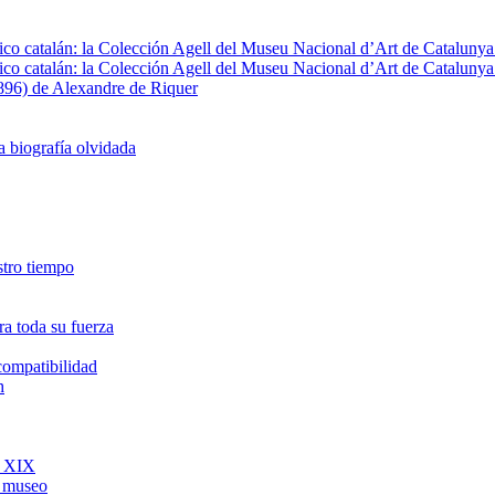
fico catalán: la Colección Agell del Museu Nacional d’Art de Catalunya 
fico catalán: la Colección Agell del Museu Nacional d’Art de Catalunya 
1896) de Alexandre de Riquer
a biografía olvidada
estro tiempo
a toda su fuerza
ncompatibilidad
h
o XIX
l museo