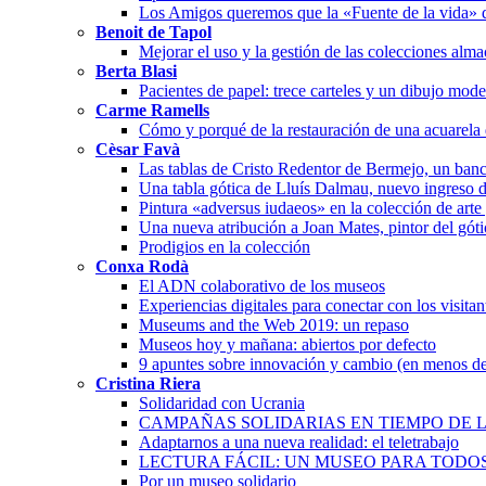
Los Amigos queremos que la «Fuente de la vida» 
Benoit de Tapol
Mejorar el uso y la gestión de las colecciones alm
Berta Blasi
Pacientes de papel: trece carteles y un dibujo mode
Carme Ramells
Cómo y porqué de la restauración de una acuarela
Cèsar Favà
Las tablas de Cristo Redentor de Bermejo, un banc
Una tabla gótica de Lluís Dalmau, nuevo ingreso 
Pintura «adversus iudaeos» en la colección de arte
Una nueva atribución a Joan Mates, pintor del góti
Prodigios en la colección
Conxa Rodà
El ADN colaborativo de los museos
Experiencias digitales para conectar con los visita
Museums and the Web 2019: un repaso
Museos hoy y mañana: abiertos por defecto
9 apuntes sobre innovación y cambio (en menos de
Cristina Riera
Solidaridad con Ucrania
CAMPAÑAS SOLIDARIAS EN TIEMPO DE L
Adaptarnos a una nueva realidad: el teletrabajo
LECTURA FÁCIL: UN MUSEO PARA TODO
Por un museo solidario