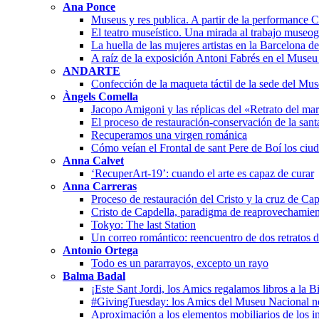
Ana Ponce
Museus y res publica. A partir de la performanc
El teatro museístico. Una mirada al trabajo museo
La huella de las mujeres artistas en la Barcelona 
A raíz de la exposición Antoni Fabrés en el Muse
ANDARTE
Confección de la maqueta táctil de la sede del Mu
Àngels Comella
Jacopo Amigoni y las réplicas del «Retrato del ma
El proceso de restauración-conservación de la san
Recuperamos una virgen románica
Cómo veían el Frontal de sant Pere de Boí los ciu
Anna Calvet
‘RecuperArt-19’: cuando el arte es capaz de curar
Anna Carreras
Proceso de restauración del Cristo y la cruz de Cap
Cristo de Capdella, paradigma de reaprovechamien
Tokyo: The last Station
Un correo romántico: reencuentro de dos retratos 
Antonio Ortega
Todo es un pararrayos, excepto un rayo
Balma Badal
¡Este Sant Jordi, los Amics regalamos libros a la B
#GivingTuesday: los Amics del Museu Nacional n
Aproximación a los elementos mobiliarios de los in