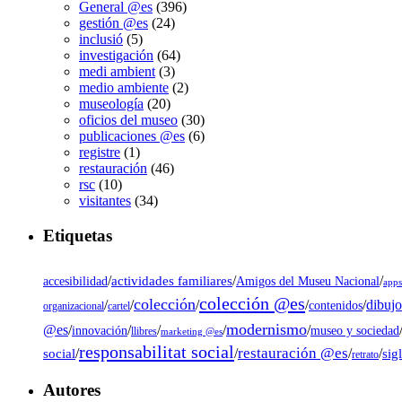
General @es
(396)
gestión @es
(24)
inclusió
(5)
investigación
(64)
medi ambient
(3)
medio ambiente
(2)
museología
(20)
oficios del museo
(30)
publicaciones @es
(6)
registre
(1)
restauración
(46)
rsc
(10)
visitantes
(34)
Etiquetas
/
actividades familiares
/
/
accesibilidad
Amigos del Museu Nacional
app
colección @es
colección
dibujo
/
/
/
/
/
contenidos
organizacional
cartel
modernismo
@es
/
/
/
/
/
museo y sociedad
innovación
llibres
marketing @es
responsabilitat social
restauración @es
social
/
/
/
/
sig
retrato
Autores