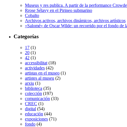
Museus y res publica. A partir de la performance Crow
Rrose Sélavy en el Pirineo submarino
Cobalto
Archivos activos, archivos dinámicos, archivos artísticos
«Salomé» de Oscar Wilde: un recorrido por el fondo de l
Categorías
17
(1)
20
(1)
42
(1)
accessibilitat
(18)
actividades
(42)
artistas en el museo
(1)
artistes al museu
(2)
arxiu
(1)
biblioteca
(35)
colección
(197)
comunicación
(33)
CREC
(1)
digital
(54)
educación
(44)
exposiciones
(71)
fondo
(4)