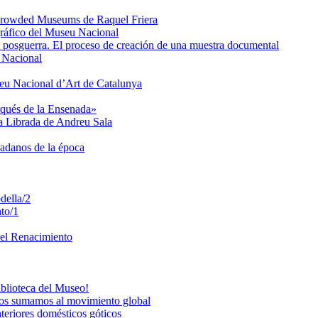
e Crowded Museums de Raquel Friera
gráfico del Museu Nacional
de posguerra. El proceso de creación de una muestra documental
u Nacional
seu Nacional d’Art de Catalunya
rqués de la Ensenada»
ta Librada de Andreu Sala
dadanos de la época
della/2
to/1
del Renacimiento
iblioteca del Museo!
os sumamos al movimiento global
teriores domésticos góticos