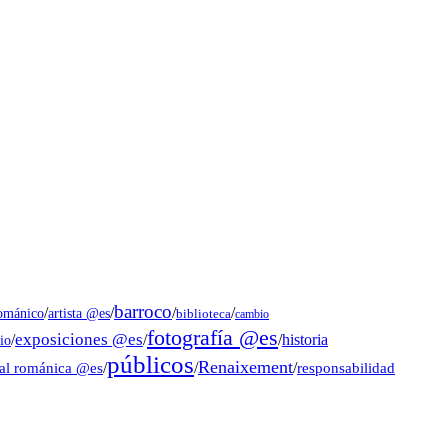
barroco
/
/
/
/
artista @es
románico
biblioteca
cambio
fotografía @es
exposiciones @es
/
/
/
historia
io
públicos
Renaixement
ral románica @es
/
/
/
responsabilidad