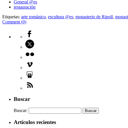
General @es
restauración
Etiquetas:
arte románico
,
escultura @es
,
monasterio de Ripoll
,
monast
Comment (0)
Buscar
Buscar:
Artículos recientes