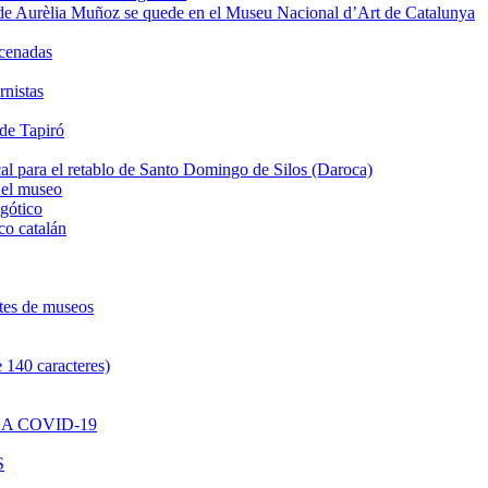
de Aurèlia Muñoz se quede en el Museu Nacional d’Art de Catalunya
acenadas
rnistas
 de Tapiró
al para el retablo de Santo Domingo de Silos (Daroca)
del museo
 gótico
co catalán
ntes de museos
 140 caracteres)
A COVID-19
S