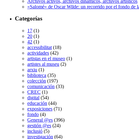
Archivos activos, archivos dinámicos, archivos artísticos
«Salomé» de Oscar Wilde: un recorrido por el fondo de l
Categorías
17
(1)
20
(1)
42
(1)
accessibilitat
(18)
actividades
(42)
artistas en el museo
(1)
artistes al museu
(2)
arxiu
(1)
biblioteca
(35)
colección
(197)
comunicación
(33)
CREC
(1)
digital
(54)
educación
(44)
exposiciones
(71)
fondo
(4)
General @es
(396)
gestión @es
(24)
inclusió
(5)
investigación
(64)