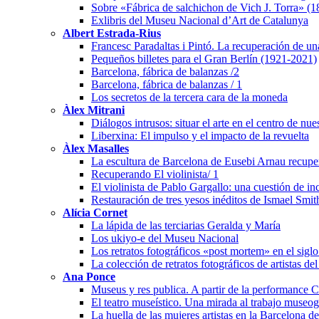
Sobre «Fábrica de salchichon de Vich J. Torra» (
Exlibris del Museu Nacional d’Art de Catalunya
Albert Estrada-Rius
Francesc Paradaltas i Pintó. La recuperación de un
Pequeños billetes para el Gran Berlín (1921-2021)
Barcelona, fábrica de balanzas /2
Barcelona, fábrica de balanzas / 1
Los secretos de la tercera cara de la moneda
Àlex Mitrani
Diálogos intrusos: situar el arte en el centro de nu
Liberxina: El impulso y el impacto de la revuelta
Àlex Masalles
La escultura de Barcelona de Eusebi Arnau recuper
Recuperando El violinista/ 1
El violinista de Pablo Gargallo: una cuestión de i
Restauración de tres yesos inéditos de Ismael Smit
Alícia Cornet
La lápida de las terciarias Geralda y María
Los ukiyo-e del Museu Nacional
Los retratos fotográficos «post mortem» en el sigl
La colección de retratos fotográficos de artistas de
Ana Ponce
Museus y res publica. A partir de la performanc
El teatro museístico. Una mirada al trabajo museo
La huella de las mujeres artistas en la Barcelona 