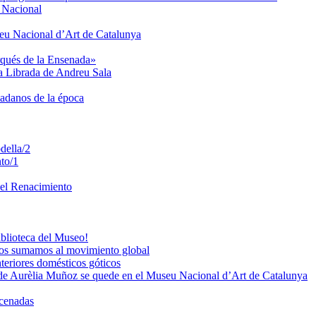
u Nacional
seu Nacional d’Art de Catalunya
rqués de la Ensenada»
ta Librada de Andreu Sala
dadanos de la época
della/2
to/1
del Renacimiento
iblioteca del Museo!
os sumamos al movimiento global
teriores domésticos góticos
de Aurèlia Muñoz se quede en el Museu Nacional d’Art de Catalunya
acenadas