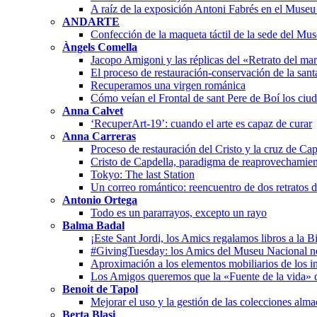
A raíz de la exposición Antoni Fabrés en el Muse
ANDARTE
Confección de la maqueta táctil de la sede del Mu
Àngels Comella
Jacopo Amigoni y las réplicas del «Retrato del ma
El proceso de restauración-conservación de la san
Recuperamos una virgen románica
Cómo veían el Frontal de sant Pere de Boí los ciu
Anna Calvet
‘RecuperArt-19’: cuando el arte es capaz de curar
Anna Carreras
Proceso de restauración del Cristo y la cruz de Cap
Cristo de Capdella, paradigma de reaprovechamien
Tokyo: The last Station
Un correo romántico: reencuentro de dos retratos 
Antonio Ortega
Todo es un pararrayos, excepto un rayo
Balma Badal
¡Este Sant Jordi, los Amics regalamos libros a la B
#GivingTuesday: los Amics del Museu Nacional n
Aproximación a los elementos mobiliarios de los in
Los Amigos queremos que la «Fuente de la vida» 
Benoit de Tapol
Mejorar el uso y la gestión de las colecciones alm
Berta Blasi