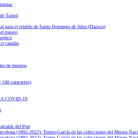
rnistas
 de Tapiró
al para el retablo de Santo Domingo de Silos (Daroca)
del museo
 gótico
co catalán
ntes de museos
 140 caracteres)
A COVID-19
S
alcalde del Prat
Barcelona (1892-2022): Torres-García en las colecciones del Museu Nac
Barcelona (1892-2022): Torres-García en las colecciones del Museu Nac