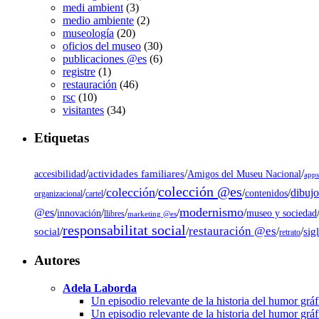
medi ambient
(3)
medio ambiente
(2)
museología
(20)
oficios del museo
(30)
publicaciones @es
(6)
registre
(1)
restauración
(46)
rsc
(10)
visitantes
(34)
Etiquetas
/
actividades familiares
/
/
accesibilidad
Amigos del Museu Nacional
app
colección @es
colección
dibujo
/
/
/
/
/
contenidos
organizacional
cartel
modernismo
@es
/
/
/
/
/
museo y sociedad
innovación
llibres
marketing @es
responsabilitat social
restauración @es
social
/
/
/
/
sig
retrato
Autores
Adela Laborda
Un episodio relevante de la historia del humor grá
Un episodio relevante de la historia del humor grá