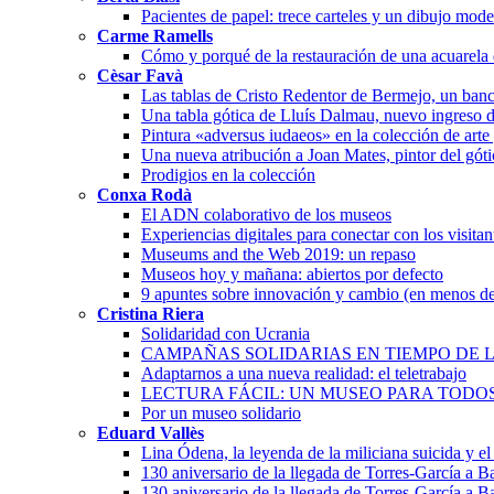
Pacientes de papel: trece carteles y un dibujo mode
Carme Ramells
Cómo y porqué de la restauración de una acuarela
Cèsar Favà
Las tablas de Cristo Redentor de Bermejo, un banc
Una tabla gótica de Lluís Dalmau, nuevo ingreso 
Pintura «adversus iudaeos» en la colección de arte
Una nueva atribución a Joan Mates, pintor del góti
Prodigios en la colección
Conxa Rodà
El ADN colaborativo de los museos
Experiencias digitales para conectar con los visita
Museums and the Web 2019: un repaso
Museos hoy y mañana: abiertos por defecto
9 apuntes sobre innovación y cambio (en menos de
Cristina Riera
Solidaridad con Ucrania
CAMPAÑAS SOLIDARIAS EN TIEMPO DE L
Adaptarnos a una nueva realidad: el teletrabajo
LECTURA FÁCIL: UN MUSEO PARA TODO
Por un museo solidario
Eduard Vallès
Lina Ódena, la leyenda de la miliciana suicida y el 
130 aniversario de la llegada de Torres-García a 
130 aniversario de la llegada de Torres-García a 