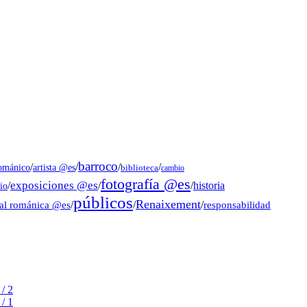
barroco
/
/
/
/
artista @es
románico
biblioteca
cambio
fotografía @es
exposiciones @es
/
/
/
historia
io
públicos
Renaixement
ral románica @es
/
/
/
responsabilidad
/ 2
/ 1