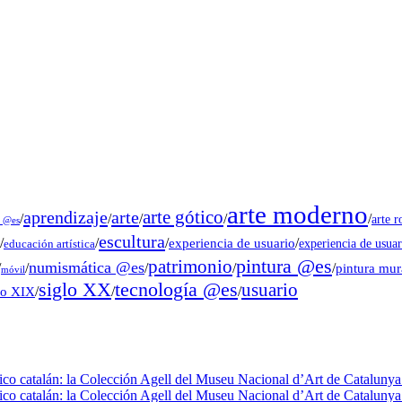
arte moderno
arte gótico
aprendizaje
arte
/
/
/
/
/
arte 
s @es
escultura
/
/
/
experiencia de usuario
/
experiencia de usuar
educación artística
pintura @es
patrimonio
numismática @es
/
/
/
/
/
pintura mu
móvil
tecnología @es
siglo XX
usuario
lo XIX
/
/
/
fico catalán: la Colección Agell del Museu Nacional d’Art de Catalunya 
fico catalán: la Colección Agell del Museu Nacional d’Art de Catalunya 