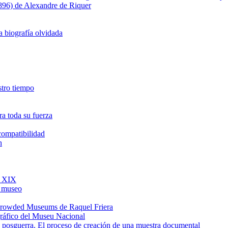
1896) de Alexandre de Riquer
a biografía olvidada
estro tiempo
a toda su fuerza
ncompatibilidad
h
o XIX
l museo
e Crowded Museums de Raquel Friera
gráfico del Museu Nacional
de posguerra. El proceso de creación de una muestra documental