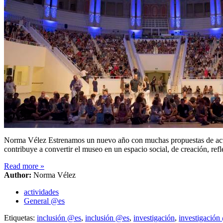
Norma Vélez Estrenamos un nuevo año con muchas propuestas de activi
contribuye a convertir el museo en un espacio social, de creación, re
Read more
»
Author:
Norma Vélez
actividades
General @es
Etiquetas:
inclusión @es
,
inclusión @es
,
investigación
,
investigación