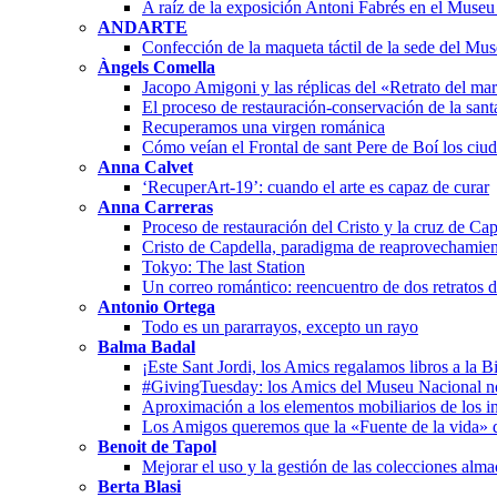
A raíz de la exposición Antoni Fabrés en el Muse
ANDARTE
Confección de la maqueta táctil de la sede del Mu
Àngels Comella
Jacopo Amigoni y las réplicas del «Retrato del ma
El proceso de restauración-conservación de la san
Recuperamos una virgen románica
Cómo veían el Frontal de sant Pere de Boí los ciu
Anna Calvet
‘RecuperArt-19’: cuando el arte es capaz de curar
Anna Carreras
Proceso de restauración del Cristo y la cruz de Cap
Cristo de Capdella, paradigma de reaprovechamien
Tokyo: The last Station
Un correo romántico: reencuentro de dos retratos 
Antonio Ortega
Todo es un pararrayos, excepto un rayo
Balma Badal
¡Este Sant Jordi, los Amics regalamos libros a la B
#GivingTuesday: los Amics del Museu Nacional n
Aproximación a los elementos mobiliarios de los in
Los Amigos queremos que la «Fuente de la vida» 
Benoit de Tapol
Mejorar el uso y la gestión de las colecciones alm
Berta Blasi