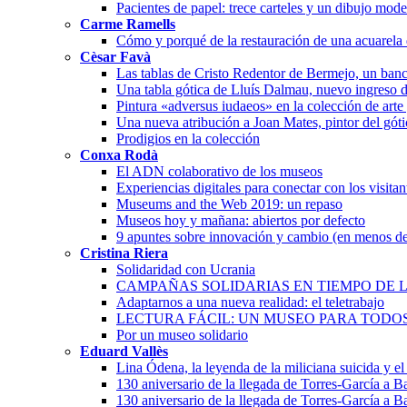
Pacientes de papel: trece carteles y un dibujo mode
Carme Ramells
Cómo y porqué de la restauración de una acuarela
Cèsar Favà
Las tablas de Cristo Redentor de Bermejo, un banc
Una tabla gótica de Lluís Dalmau, nuevo ingreso 
Pintura «adversus iudaeos» en la colección de arte
Una nueva atribución a Joan Mates, pintor del góti
Prodigios en la colección
Conxa Rodà
El ADN colaborativo de los museos
Experiencias digitales para conectar con los visita
Museums and the Web 2019: un repaso
Museos hoy y mañana: abiertos por defecto
9 apuntes sobre innovación y cambio (en menos de
Cristina Riera
Solidaridad con Ucrania
CAMPAÑAS SOLIDARIAS EN TIEMPO DE L
Adaptarnos a una nueva realidad: el teletrabajo
LECTURA FÁCIL: UN MUSEO PARA TODO
Por un museo solidario
Eduard Vallès
Lina Ódena, la leyenda de la miliciana suicida y el 
130 aniversario de la llegada de Torres-García a 
130 aniversario de la llegada de Torres-García a 