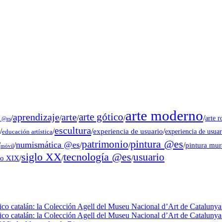
arte moderno
arte gótico
aprendizaje
arte
/
/
/
/
/
arte 
s @es
escultura
/
/
/
experiencia de usuario
/
experiencia de usuar
educación artística
pintura @es
patrimonio
numismática @es
/
/
/
/
/
pintura mu
móvil
tecnología @es
siglo XX
usuario
lo XIX
/
/
/
fico catalán: la Colección Agell del Museu Nacional d’Art de Catalunya 
fico catalán: la Colección Agell del Museu Nacional d’Art de Catalunya 