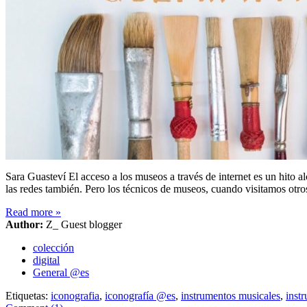
Sara Guasteví El acceso a los museos a través de internet es un hito a
las redes también. Pero los técnicos de museos, cuando visitamos ot
Read more
»
Author:
Z_ Guest blogger
colección
digital
General @es
Etiquetas:
iconografia
,
iconografía @es
,
instrumentos musicales
,
inst