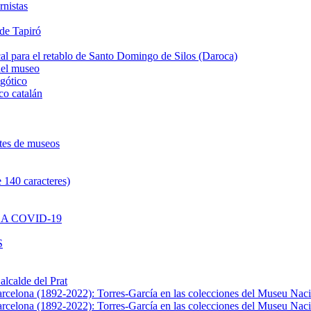
rnistas
 de Tapiró
al para el retablo de Santo Domingo de Silos (Daroca)
del museo
 gótico
co catalán
ntes de museos
 140 caracteres)
A COVID-19
S
alcalde del Prat
Barcelona (1892-2022): Torres-García en las colecciones del Museu Nac
Barcelona (1892-2022): Torres-García en las colecciones del Museu Nac