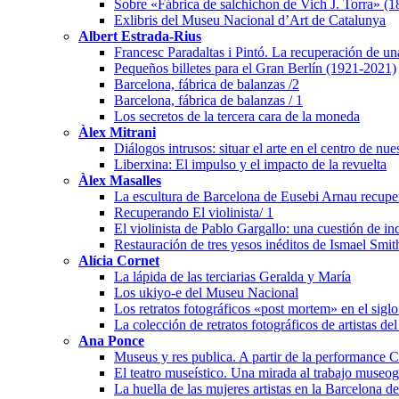
Sobre «Fábrica de salchichon de Vich J. Torra» (
Exlibris del Museu Nacional d’Art de Catalunya
Albert Estrada-Rius
Francesc Paradaltas i Pintó. La recuperación de un
Pequeños billetes para el Gran Berlín (1921-2021)
Barcelona, fábrica de balanzas /2
Barcelona, fábrica de balanzas / 1
Los secretos de la tercera cara de la moneda
Àlex Mitrani
Diálogos intrusos: situar el arte en el centro de nu
Liberxina: El impulso y el impacto de la revuelta
Àlex Masalles
La escultura de Barcelona de Eusebi Arnau recuper
Recuperando El violinista/ 1
El violinista de Pablo Gargallo: una cuestión de i
Restauración de tres yesos inéditos de Ismael Smit
Alícia Cornet
La lápida de las terciarias Geralda y María
Los ukiyo-e del Museu Nacional
Los retratos fotográficos «post mortem» en el sigl
La colección de retratos fotográficos de artistas de
Ana Ponce
Museus y res publica. A partir de la performanc
El teatro museístico. Una mirada al trabajo museo
La huella de las mujeres artistas en la Barcelona 