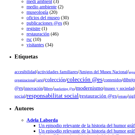
medi ambient
(3)
medio ambiente
(2)
museología
(20)
oficios del museo
(30)
publicaciones @es
(6)
registre
(1)
restauración
(46)
rsc
(10)
visitantes
(34)
Etiquetas
/
actividades familiares
/
/
accesibilidad
Amigos del Museu Nacional
app
colección @es
colección
dibujo
/
/
/
/
/
contenidos
organizacional
cartel
modernismo
@es
/
/
/
/
/
museo y sociedad
innovación
llibres
marketing @es
responsabilitat social
restauración @es
social
/
/
/
/
sig
retrato
Autores
Adela Laborda
Un episodio relevante de la historia del humor grá
Un episodio relevante de la historia del humor grá