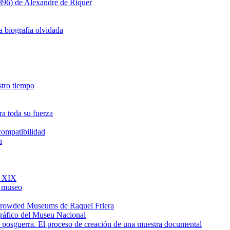
1896) de Alexandre de Riquer
a biografía olvidada
estro tiempo
a toda su fuerza
ncompatibilidad
h
o XIX
l museo
e Crowded Museums de Raquel Friera
gráfico del Museu Nacional
de posguerra. El proceso de creación de una muestra documental