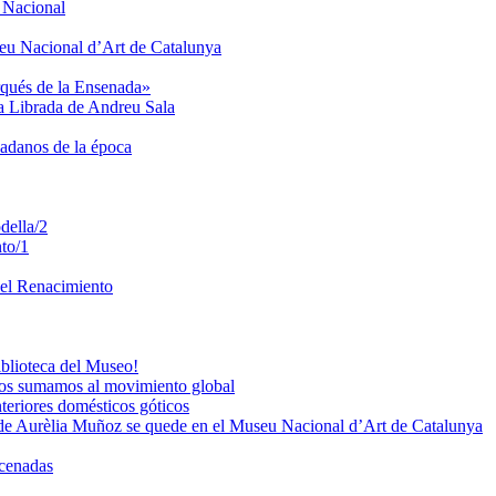
u Nacional
seu Nacional d’Art de Catalunya
rqués de la Ensenada»
ta Librada de Andreu Sala
dadanos de la época
della/2
to/1
del Renacimiento
iblioteca del Museo!
os sumamos al movimiento global
teriores domésticos góticos
de Aurèlia Muñoz se quede en el Museu Nacional d’Art de Catalunya
acenadas