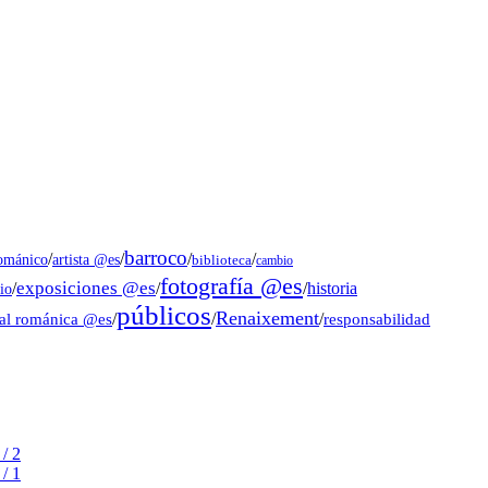
barroco
/
/
/
/
artista @es
románico
biblioteca
cambio
fotografía @es
exposiciones @es
/
/
/
historia
io
públicos
Renaixement
ral románica @es
/
/
/
responsabilidad
/ 2
/ 1