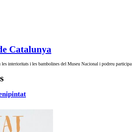
de Catalunya
es interioritats i les bambolines del Museu Nacional i podreu participar
s
enipintat