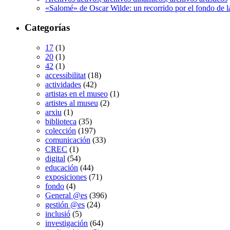
«Salomé» de Oscar Wilde: un recorrido por el fondo de l
Categorías
17
(1)
20
(1)
42
(1)
accessibilitat
(18)
actividades
(42)
artistas en el museo
(1)
artistes al museu
(2)
arxiu
(1)
biblioteca
(35)
colección
(197)
comunicación
(33)
CREC
(1)
digital
(54)
educación
(44)
exposiciones
(71)
fondo
(4)
General @es
(396)
gestión @es
(24)
inclusió
(5)
investigación
(64)