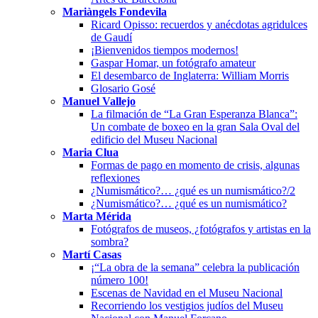
Mariàngels Fondevila
Ricard Opisso: recuerdos y anécdotas agridulces
de Gaudí
¡Bienvenidos tiempos modernos!
Gaspar Homar, un fotógrafo amateur
El desembarco de Inglaterra: William Morris
Glosario Gosé
Manuel Vallejo
La filmación de “La Gran Esperanza Blanca”:
Un combate de boxeo en la gran Sala Oval del
edificio del Museu Nacional
Maria Clua
Formas de pago en momento de crisis, algunas
reflexiones
¿Numismático?… ¿qué es un numismático?/2
¿Numismático?… ¿qué es un numismático?
Marta Mérida
Fotógrafos de museos, ¿fotógrafos y artistas en la
sombra?
Martí Casas
¡“La obra de la semana” celebra la publicación
número 100!
Escenas de Navidad en el Museu Nacional
Recorriendo los vestigios judíos del Museu