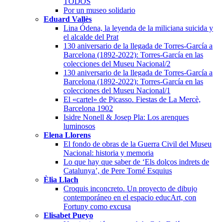
TODOS
Por un museo solidario
Eduard Vallès
Lina Ódena, la leyenda de la miliciana suicida y
el alcalde del Prat
130 aniversario de la llegada de Torres-García a
Barcelona (1892-2022): Torres-García en las
colecciones del Museu Nacional/2
130 aniversario de la llegada de Torres-García a
Barcelona (1892-2022): Torres-García en las
colecciones del Museu Nacional/1
El «cartel» de Picasso. Fiestas de La Mercè,
Barcelona 1902
Isidre Nonell & Josep Pla: Los arenques
luminosos
Elena Llorens
El fondo de obras de la Guerra Civil del Museu
Nacional: historia y memoria
Lo que hay que saber de ‘Els dolços indrets de
Catalunya’, de Pere Torné Esquius
Èlia Llach
Croquis inconcreto. Un proyecto de dibujo
contemporáneo en el espacio educArt, con
Fortuny como excusa
Elisabet Pueyo