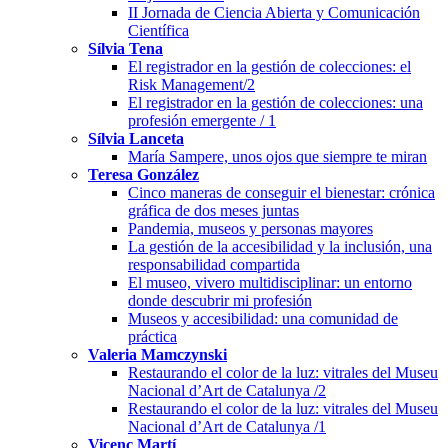
II Jornada de Ciencia Abierta y Comunicación
Científica
Sílvia Tena
El registrador en la gestión de colecciones: el
Risk Management/2
El registrador en la gestión de colecciones: una
profesión emergente / 1
Sílvia Lanceta
María Sampere, unos ojos que siempre te miran
Teresa González
Cinco maneras de conseguir el bienestar: crónica
gráfica de dos meses juntas
Pandemia, museos y personas mayores
La gestión de la accesibilidad y la inclusión, una
responsabilidad compartida
El museo, vivero multidisciplinar: un entorno
donde descubrir mi profesión
Museos y accesibilidad: una comunidad de
práctica
Valeria Mamczynski
Restaurando el color de la luz: vitrales del Museu
Nacional d’Art de Catalunya /2
Restaurando el color de la luz: vitrales del Museu
Nacional d’Art de Catalunya /1
Vicenç Martí