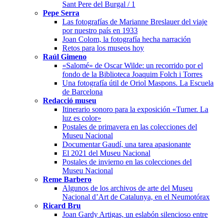
Sant Pere del Burgal / 1
Pepe Serra
Las fotografías de Marianne Breslauer del viaje
por nuestro país en 1933
Joan Colom, la fotografía hecha narración
Retos para los museos hoy
Raúl Gimeno
«Salomé» de Oscar Wilde: un recorrido por el
fondo de la Biblioteca Joaquim Folch i Torres
Una fotografía útil de Oriol Maspons. La Escuela
de Barcelona
Redacció museu
Itinerario sonoro para la exposición «Turner. La
luz es color»
Postales de primavera en las colecciones del
Museu Nacional
Documentar Gaudí, una tarea apasionante
El 2021 del Museu Nacional
Postales de invierno en las colecciones del
Museu Nacional
Reme Barbero
Algunos de los archivos de arte del Museu
Nacional d’Art de Catalunya, en el Neumotórax
Ricard Bru
Joan Gardy Artigas, un eslabón silencioso entre