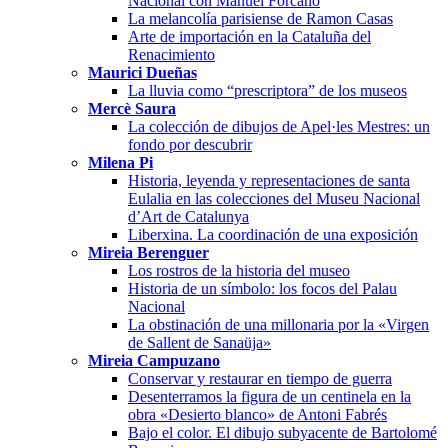
Nacional con Manuel Forcano
La melancolía parisiense de Ramon Casas
Arte de importación en la Cataluña del
Renacimiento
Maurici Dueñas
La lluvia como “prescriptora” de los museos
Mercè Saura
La colección de dibujos de Apel·les Mestres: un
fondo por descubrir
Milena Pi
Historia, leyenda y representaciones de santa
Eulalia en las colecciones del Museu Nacional
d’Art de Catalunya
Liberxina. La coordinación de una exposición
Mireia Berenguer
Los rostros de la historia del museo
Historia de un símbolo: los focos del Palau
Nacional
La obstinación de una millonaria por la «Virgen
de Sallent de Sanaüja»
Mireia Campuzano
Conservar y restaurar en tiempo de guerra
Desenterramos la figura de un centinela en la
obra «Desierto blanco» de Antoni Fabrés
Bajo el color. El dibujo subyacente de Bartolomé