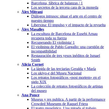
Barcelona, fábrica de balanzas / 1
Los secretos de la tercera cara de la moneda
Àlex Mitrani
Diálogos intrusos: situar el arte en el centro de
nuestro tiempo
Liberxina: El impulso y el impacto de la revuelta
Àlex Masalles
La escultura de Barcelona de Eusebi Arnau
recupera toda su fuerza
Recuperando El violinista/ 1
El violinista de Pablo Gargallo: una cuestión de
incompatibilidad
Restauración de tres yesos inéditos de Ismael
Smith
Alícia Cornet
La lápida de las terciarias Geralda y María
Los ukiyo-e del Museu Nacional
Los retratos fotográficos «post mortem» en el
siglo XIX
La colección de retratos fotográficos de artistas
del museo
Ana Ponce
Museus y res publica. A partir de la performance
Crowded Museums de Raquel Friera
El teatro museístico. Una mirada al trabajo