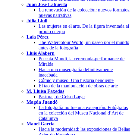
Juan José Lahuerta
La renovación de la colección: nuevos formatos,
nuevas narrativas
Júlia Llull
Las mujeres en el arte. De la figura inventada al
propio cuerpo
Laia Pérez
The Watercolour World, un paseo por el mundo
antes de la fotografía
Lluís Alabern
Peccata Mundi, la ceremonia-performance de
Miralda
Hacia una museografía definitivamente
inacabada
Cómic y museo. Una historia pendiente
El tao de la manipulación de obras de arte
M. Lluïsa Faxedas
Pastoral, de Celso Lagar
Magda Juandó
La fotografía no fue una excepción. Fotógrafas
en la colección del Museu Nacional d’Art de
Catalunya
Manel Garcia
Hacia la modernidad: las exposiciones de Bellas
Artes de Barcelona