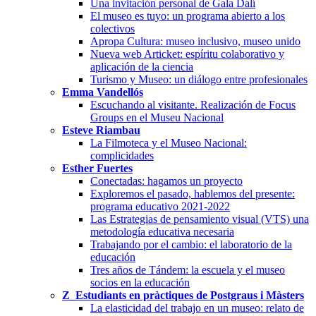
Una invitación personal de Gala Dalí
El museo es tuyo: un programa abierto a los
colectivos
Apropa Cultura: museo inclusivo, museo unido
Nueva web Articket: espíritu colaborativo y
aplicación de la ciencia
Turismo y Museo: un diálogo entre profesionales
Emma Vandellós
Escuchando al visitante. Realización de Focus
Groups en el Museu Nacional
Esteve Riambau
La Filmoteca y el Museo Nacional:
complicidades
Esther Fuertes
Conectadas: hagamos un proyecto
Exploremos el pasado, hablemos del presente:
programa educativo 2021-2022
Las Estrategias de pensamiento visual (VTS) una
metodología educativa necesaria
Trabajando por el cambio: el laboratorio de la
educación
Tres años de Tándem: la escuela y el museo
socios en la educación
Z_Estudiants en pràctiques de Postgraus i Màsters
La elasticidad del trabajo en un museo: relato de