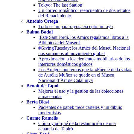
Tokyo: The last Station
Un correo romántico: reencuentro de dos retratos
del Renacimiento
Antonio Ortega
Todo es un pararrayos, excepto un rayo
Balma Badal
¡Este Sant Jordi, los Amics regalamos libros a la
Biblioteca del Museo!
#GivingTuesday: los Amics del Museu Nacional
nos sumamos al movimiento global
Aproximación a los elementos mobiliarios de los
interiores domésticos góticos
Los Amigos queremos que la «Fuente de la vida»
de Aurèlia Muñoz se quede en el Museu
Nacional d’Art de Catalunya
Benoit de Tapol
Mejorar el uso y la gestión de las colecciones
almacenadas
Berta Blasi
Pacientes de papel: trece carteles y un dibujo
modernistas
Carme Ramells
Cómo y porqué de la restauración de una
acuarela de Tapiró