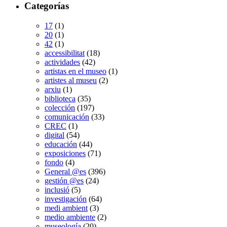
Categorías
17
(1)
20
(1)
42
(1)
accessibilitat
(18)
actividades
(42)
artistas en el museo
(1)
artistes al museu
(2)
arxiu
(1)
biblioteca
(35)
colección
(197)
comunicación
(33)
CREC
(1)
digital
(54)
educación
(44)
exposiciones
(71)
fondo
(4)
General @es
(396)
gestión @es
(24)
inclusió
(5)
investigación
(64)
medi ambient
(3)
medio ambiente
(2)
museología
(20)