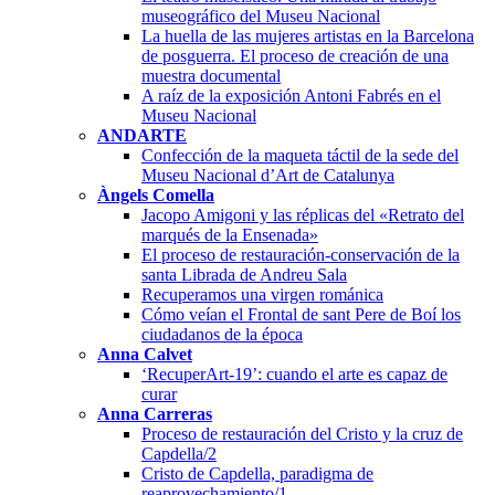
museográfico del Museu Nacional
La huella de las mujeres artistas en la Barcelona
de posguerra. El proceso de creación de una
muestra documental
A raíz de la exposición Antoni Fabrés en el
Museu Nacional
ANDARTE
Confección de la maqueta táctil de la sede del
Museu Nacional d’Art de Catalunya
Àngels Comella
Jacopo Amigoni y las réplicas del «Retrato del
marqués de la Ensenada»
El proceso de restauración-conservación de la
santa Librada de Andreu Sala
Recuperamos una virgen románica
Cómo veían el Frontal de sant Pere de Boí los
ciudadanos de la época
Anna Calvet
‘RecuperArt-19’: cuando el arte es capaz de
curar
Anna Carreras
Proceso de restauración del Cristo y la cruz de
Capdella/2
Cristo de Capdella, paradigma de
reaprovechamiento/1