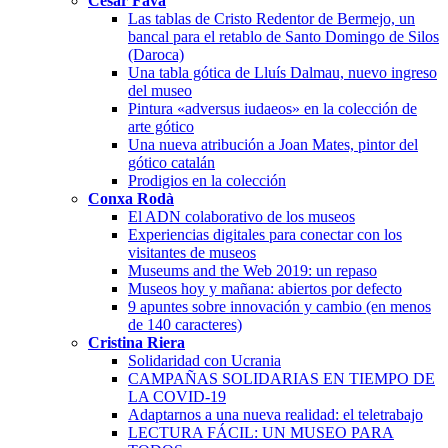
Cèsar Favà
Las tablas de Cristo Redentor de Bermejo, un
bancal para el retablo de Santo Domingo de Silos
(Daroca)
Una tabla gótica de Lluís Dalmau, nuevo ingreso
del museo
Pintura «adversus iudaeos» en la colección de
arte gótico
Una nueva atribución a Joan Mates, pintor del
gótico catalán
Prodigios en la colección
Conxa Rodà
El ADN colaborativo de los museos
Experiencias digitales para conectar con los
visitantes de museos
Museums and the Web 2019: un repaso
Museos hoy y mañana: abiertos por defecto
9 apuntes sobre innovación y cambio (en menos
de 140 caracteres)
Cristina Riera
Solidaridad con Ucrania
CAMPAÑAS SOLIDARIAS EN TIEMPO DE
LA COVID-19
Adaptarnos a una nueva realidad: el teletrabajo
LECTURA FÁCIL: UN MUSEO PARA