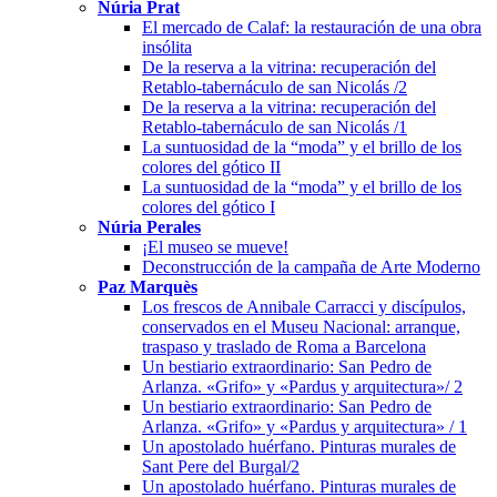
Núria Prat
El mercado de Calaf: la restauración de una obra
insólita
De la reserva a la vitrina: recuperación del
Retablo-tabernáculo de san Nicolás /2
De la reserva a la vitrina: recuperación del
Retablo-tabernáculo de san Nicolás /1
La suntuosidad de la “moda” y el brillo de los
colores del gótico II
La suntuosidad de la “moda” y el brillo de los
colores del gótico I
Núria Perales
¡El museo se mueve!
Deconstrucción de la campaña de Arte Moderno
Paz Marquès
Los frescos de Annibale Carracci y discípulos,
conservados en el Museu Nacional: arranque,
traspaso y traslado de Roma a Barcelona
Un bestiario extraordinario: San Pedro de
Arlanza. «Grifo» y «Pardus y arquitectura»/ 2
Un bestiario extraordinario: San Pedro de
Arlanza. «Grifo» y «Pardus y arquitectura» / 1
Un apostolado huérfano. Pinturas murales de
Sant Pere del Burgal/2
Un apostolado huérfano. Pinturas murales de