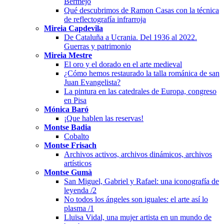
Bermejo
Qué descubrimos de Ramon Casas con la técnica
de reflectografía infrarroja
Mireia Capdevila
De Cataluña a Ucrania. Del 1936 al 2022.
Guerras y patrimonio
Mireia Mestre
El oro y el dorado en el arte medieval
¿Cómo hemos restaurado la talla románica de san
Juan Evangelista?
La pintura en las catedrales de Europa, congreso
en Pisa
Mónica Baró
¡Que hablen las reservas!
Montse Badia
Cobalto
Montse Frisach
Archivos activos, archivos dinámicos, archivos
artísticos
Montse Gumà
San Miguel, Gabriel y Rafael: una iconografía de
leyenda /2
No todos los ángeles son iguales: el arte así lo
plasma /1
Lluïsa Vidal, una mujer artista en un mundo de