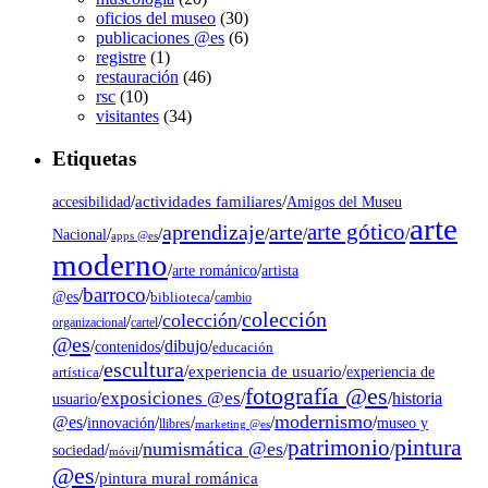
oficios del museo
(30)
publicaciones @es
(6)
registre
(1)
restauración
(46)
rsc
(10)
visitantes
(34)
Etiquetas
/
actividades familiares
/
accesibilidad
Amigos del Museu
arte
arte gótico
aprendizaje
arte
/
/
/
/
/
Nacional
apps @es
moderno
/
/
artista
arte románico
barroco
/
/
/
@es
biblioteca
cambio
colección
colección
/
/
/
organizacional
cartel
@es
dibujo
/
/
/
contenidos
educación
escultura
/
/
experiencia de usuario
/
experiencia de
artística
fotografía @es
exposiciones @es
/
/
/
historia
usuario
modernismo
@es
/
/
/
/
/
museo y
innovación
llibres
marketing @es
pintura
patrimonio
numismática @es
/
/
/
/
sociedad
móvil
@es
/
pintura mural románica