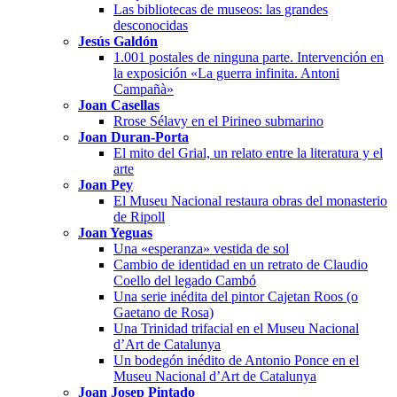
Las bibliotecas de museos: las grandes
desconocidas
Jesús Galdón
1.001 postales de ninguna parte. Intervención en
la exposición «La guerra infinita. Antoni
Campañà»
Joan Casellas
Rrose Sélavy en el Pirineo submarino
Joan Duran-Porta
El mito del Grial, un relato entre la literatura y el
arte
Joan Pey
El Museu Nacional restaura obras del monasterio
de Ripoll
Joan Yeguas
Una «esperanza» vestida de sol
Cambio de identidad en un retrato de Claudio
Coello del legado Cambó
Una serie inédita del pintor Cajetan Roos (o
Gaetano de Rosa)
Una Trinidad trifacial en el Museu Nacional
d’Art de Catalunya
Un bodegón inédito de Antonio Ponce en el
Museu Nacional d’Art de Catalunya
Joan Josep Pintado