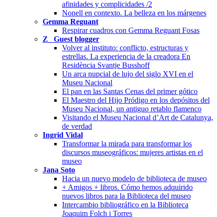
afinidades y complicidades /2
Nonell en contexto. La belleza en los márgenes
Gemma Reguant
Respirar cuadros con Gemma Reguant Fosas
Z_ Guest blogger
Volver al instituto: conflicto, estructuras y
estrellas. La experiencia de la creadora En
Residència Svantje Busshoff
Un arca nupcial de lujo del siglo XVI en el
Museu Nacional
El pan en las Santas Cenas del primer gótico
El Maestro del Hijo Pródigo en los depósitos del
Museu Nacional, un antiguo retablo flamenco
Visitando el Museu Nacional d’Art de Catalunya,
de verdad
Ingrid Vidal
Transformar la mirada para transformar los
discursos museográficos: mujeres artistas en el
museo
Jana Soto
Hacia un nuevo modelo de biblioteca de museo
+ Amigos + libros. Cómo hemos adquirido
nuevos libros para la Biblioteca del museo
Intercambio bibliográfico en la Biblioteca
Joaquim Folch i Torres