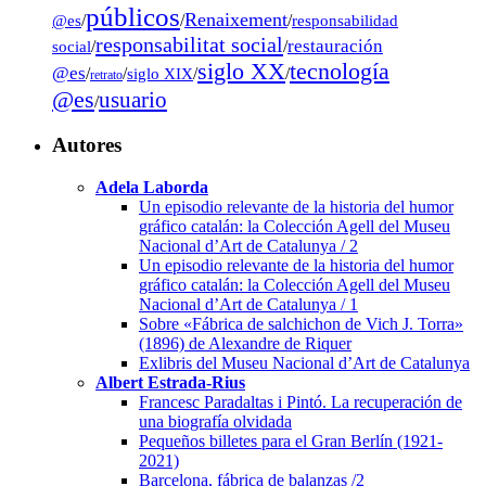
públicos
Renaixement
@es
/
/
/
responsabilidad
responsabilitat social
restauración
social
/
/
tecnología
siglo XX
@es
/
/
siglo XIX
/
/
retrato
@es
usuario
/
Autores
Adela Laborda
Un episodio relevante de la historia del humor
gráfico catalán: la Colección Agell del Museu
Nacional d’Art de Catalunya / 2
Un episodio relevante de la historia del humor
gráfico catalán: la Colección Agell del Museu
Nacional d’Art de Catalunya / 1
Sobre «Fábrica de salchichon de Vich J. Torra»
(1896) de Alexandre de Riquer
Exlibris del Museu Nacional d’Art de Catalunya
Albert Estrada-Rius
Francesc Paradaltas i Pintó. La recuperación de
una biografía olvidada
Pequeños billetes para el Gran Berlín (1921-
2021)
Barcelona, fábrica de balanzas /2