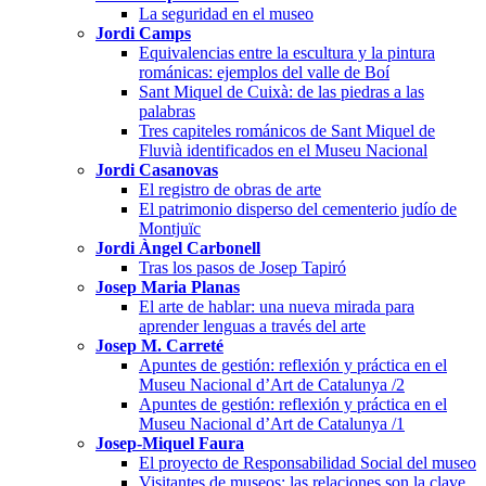
La seguridad en el museo
Jordi Camps
Equivalencias entre la escultura y la pintura
románicas: ejemplos del valle de Boí
Sant Miquel de Cuixà: de las piedras a las
palabras
Tres capiteles románicos de Sant Miquel de
Fluvià identificados en el Museu Nacional
Jordi Casanovas
El registro de obras de arte
El patrimonio disperso del cementerio judío de
Montjuïc
Jordi Àngel Carbonell
Tras los pasos de Josep Tapiró
Josep Maria Planas
El arte de hablar: una nueva mirada para
aprender lenguas a través del arte
Josep M. Carreté
Apuntes de gestión: reflexión y práctica en el
Museu Nacional d’Art de Catalunya /2
Apuntes de gestión: reflexión y práctica en el
Museu Nacional d’Art de Catalunya /1
Josep-Miquel Faura
El proyecto de Responsabilidad Social del museo
Visitantes de museos: las relaciones son la clave