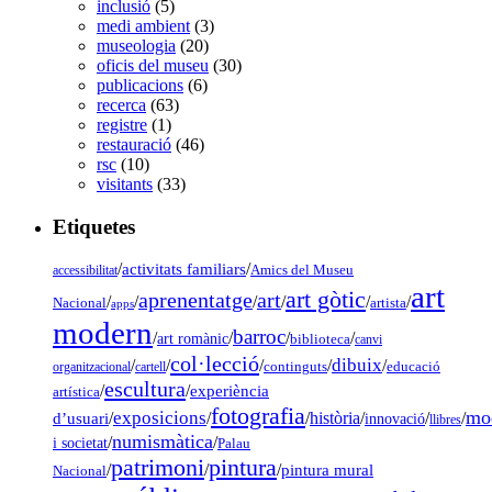
inclusió
(5)
medi ambient
(3)
museologia
(20)
oficis del museu
(30)
publicacions
(6)
recerca
(63)
registre
(1)
restauració
(46)
rsc
(10)
visitants
(33)
Etiquetes
/
activitats familiars
/
accessibilitat
Amics del Museu
art
art gòtic
aprenentatge
art
/
/
/
/
/
/
Nacional
artista
apps
modern
barroc
/
/
/
/
art romànic
biblioteca
canvi
col·lecció
dibuix
/
/
/
/
/
organitzacional
cartell
continguts
educació
escultura
/
/
experiència
artística
fotografia
mo
exposicions
d’usuari
/
/
/
història
/
/
/
innovació
llibres
numismàtica
/
/
i societat
Palau
pintura
patrimoni
/
/
/
pintura mural
Nacional