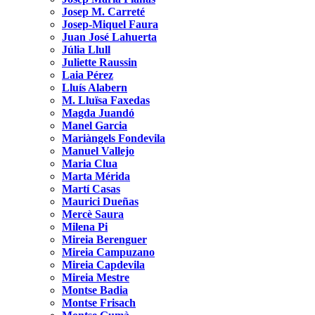
Josep M. Carreté
Josep-Miquel Faura
Juan José Lahuerta
Júlia Llull
Juliette Raussin
Laia Pérez
Lluís Alabern
M. Lluïsa Faxedas
Magda Juandó
Manel Garcia
Mariàngels Fondevila
Manuel Vallejo
Maria Clua
Marta Mérida
Martí Casas
Maurici Dueñas
Mercè Saura
Milena Pi
Mireia Berenguer
Mireia Campuzano
Mireia Capdevila
Mireia Mestre
Montse Badia
Montse Frisach