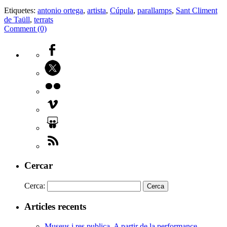
Etiquetes:
antonio ortega
,
artista
,
Cúpula
,
parallamps
,
Sant Climent
de Taüll
,
terrats
Comment (0)
Cercar
Cerca:
Articles recents
Museus i res publica. A partir de la performance