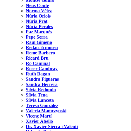
Montse Gumà
Neus Conte
Norma Vélez
Núria Oriols
Núria Prat
Núria Perales
Paz Marquès
Pepe Serra
Raúl Gimeno
Redacció museu
Reme Barbero
Ricard Bru
Ro Caminal
Roser Cambray
Ruth Bagan
Sandra Figueras
Sandra Herrera
Sílvia Redondo
Sílvia Tena
Sílvia Lanceta
Teresa González
Valeria Mamczynski
Vicenç Martí
Xavier Abelló
Dr. Xavier Sierra i Valentí