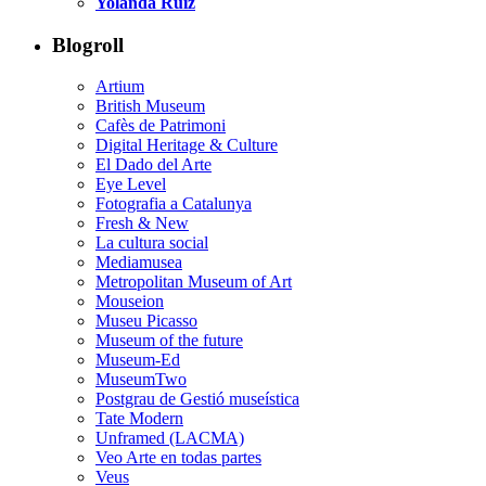
Yolanda Ruiz
Blogroll
Artium
British Museum
Cafès de Patrimoni
Digital Heritage & Culture
El Dado del Arte
Eye Level
Fotografia a Catalunya
Fresh & New
La cultura social
Mediamusea
Metropolitan Museum of Art
Mouseion
Museu Picasso
Museum of the future
Museum-Ed
MuseumTwo
Postgrau de Gestió museística
Tate Modern
Unframed (LACMA)
Veo Arte en todas partes
Veus