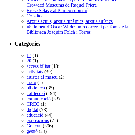
Crowded Museums de Raquel Friera
Rrose Sélavy al Pirineu submarí
Cobalto
Arxius actius, arxius dinàmics, arxius artístics
«Salomé» d’Oscar Wilde: un recorregut pel fons de la
Biblioteca Joaquim Folch i Torres
Categories
17
(1)
20
(1)
accessibilitat
(18)
activitats
(39)
artistes al museu
(2)
arxiu
(1)
biblioteca
(35)
col·lecció
(194)
comunicació
(33)
CREC
(1)
digital
(53)
educació
(44)
exposicions
(71)
General
(396)
gestió
(23)