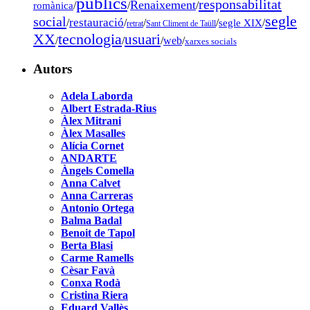
públics
responsabilitat
Renaixement
romànica
/
/
/
segle
social
restauració
/
/
/
/
segle XIX
/
retrat
Sant Climent de Taüll
tecnologia
XX
usuari
/
/
/
web
/
xarxes socials
Autors
Adela Laborda
Albert Estrada-Rius
Àlex Mitrani
Àlex Masalles
Alícia Cornet
ANDARTE
Àngels Comella
Anna Calvet
Anna Carreras
Antonio Ortega
Balma Badal
Benoit de Tapol
Berta Blasi
Carme Ramells
Cèsar Favà
Conxa Rodà
Cristina Riera
Eduard Vallès