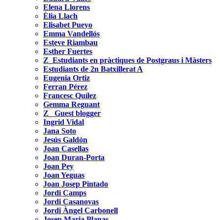
Elena Llorens
Èlia Llach
Elisabet Pueyo
Emma Vandellós
Esteve Riambau
Esther Fuertes
Z_Estudiants en pràctiques de Postgraus i Màsters
Estudiants de 2n Batxillerat A
Eugenia Ortiz
Ferran Pérez
Francesc Quílez
Gemma Reguant
Z_ Guest blogger
Ingrid Vidal
Jana Soto
Jesús Galdón
Joan Casellas
Joan Duran-Porta
Joan Pey
Joan Yeguas
Joan Josep Pintado
Jordi Camps
Jordi Casanovas
Jordi Àngel Carbonell
Josep Maria Planas