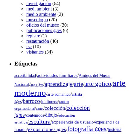
investigación
(64)
medi ambient
(3)
medio ambiente
(2)
museología
(20)
oficios del museo
(30)
publicaciones @es
(6)
registre
(1)
restauración
(46)
rsc
(10)
visitantes
(34)
Etiquetas
/
actividades familiares
/
accesibilidad
Amigos del Museu
arte
arte gótico
aprendizaje
arte
/
/
/
/
/
Nacional
apps @es
moderno
/
/
artista
arte románico
barroco
/
/
/
@es
biblioteca
cambio
colección
colección
/
/
/
organizacional
cartel
@es
dibujo
/
/
/
contenidos
educación
escultura
/
/
experiencia de usuario
/
experiencia de
artística
fotografía @es
exposiciones @es
/
/
/
historia
usuario