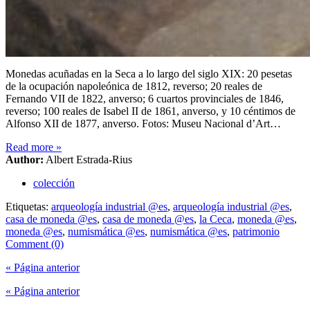
Monedas acuñadas en la Seca a lo largo del siglo XIX: 20 pesetas
de la ocupación napoleónica de 1812, reverso; 20 reales de
Fernando VII de 1822, anverso; 6 cuartos provinciales de 1846,
reverso; 100 reales de Isabel II de 1861, anverso, y 10 céntimos de
Alfonso XII de 1877, anverso. Fotos: Museu Nacional d’Art…
Read more
»
Author:
Albert Estrada-Rius
colección
Etiquetas:
arqueología industrial @es
,
arqueología industrial @es
,
casa de moneda @es
,
casa de moneda @es
,
la Ceca
,
moneda @es
,
moneda @es
,
numismática @es
,
numismática @es
,
patrimonio
Comment (0)
« Página anterior
« Página anterior