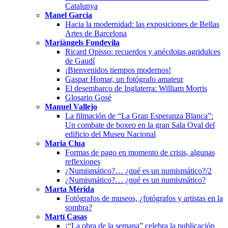
Catalunya
Manel Garcia
Hacia la modernidad: las exposiciones de Bellas
Artes de Barcelona
Mariàngels Fondevila
Ricard Opisso: recuerdos y anécdotas agridulces
de Gaudí
¡Bienvenidos tiempos modernos!
Gaspar Homar, un fotógrafo amateur
El desembarco de Inglaterra: William Morris
Glosario Gosé
Manuel Vallejo
La filmación de “La Gran Esperanza Blanca”:
Un combate de boxeo en la gran Sala Oval del
edificio del Museu Nacional
Maria Clua
Formas de pago en momento de crisis, algunas
reflexiones
¿Numismático?… ¿qué es un numismático?/2
¿Numismático?… ¿qué es un numismático?
Marta Mérida
Fotógrafos de museos, ¿fotógrafos y artistas en la
sombra?
Martí Casas
¡“La obra de la semana” celebra la publicación