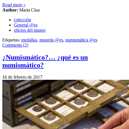
Read more
»
Author:
Maria Clua
colección
General @es
oficios del museo
Etiquetas:
medallas
,
moneda @es
,
numismática @es
Comments (2)
¿Numismático?… ¿qué es un
numismático?
16 de febrero de 2017