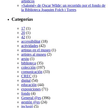
artísticos
«Salomé» de Oscar Wilde: un recorrido por el fondo de
la Biblioteca Joaquim Folch i Torres
Categorías
17
(1)
20
(1)
42
(1)
accessibilitat
(18)
actividades
(42)
artistas en el museo
(1)
artistes al museu
(2)
arxiu
(1)
biblioteca
(35)
colección
(197)
comunicación
(33)
CREC
(1)
digital
(54)
educación
(44)
exposiciones
(71)
fondo
(4)
General @es
(396)
gestión @es
(24)
inclusió
(5)