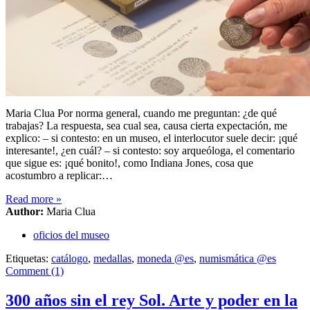
Maria Clua Por norma general, cuando me preguntan: ¿de qué
trabajas? La respuesta, sea cual sea, causa cierta expectación, me
explico: – si contesto: en un museo, el interlocutor suele decir: ¡qué
interesante!, ¿en cuál? – si contesto: soy arqueóloga, el comentario
que sigue es: ¡qué bonito!, como Indiana Jones, cosa que
acostumbro a replicar:…
Read more
»
Author:
Maria Clua
oficios del museo
Etiquetas:
catálogo
,
medallas
,
moneda @es
,
numismática @es
Comment (1)
300 años sin el rey Sol. Arte y poder en la