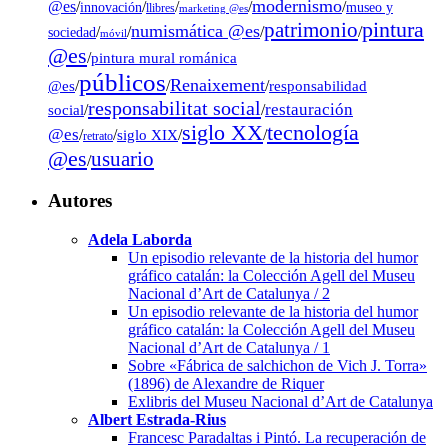
modernismo
@es
/
/
/
/
/
museo y
innovación
llibres
marketing @es
pintura
patrimonio
numismática @es
/
/
/
/
sociedad
móvil
@es
/
pintura mural románica
públicos
Renaixement
@es
/
/
/
responsabilidad
responsabilitat social
restauración
social
/
/
tecnología
siglo XX
@es
/
/
siglo XIX
/
/
retrato
@es
usuario
/
Autores
Adela Laborda
Un episodio relevante de la historia del humor
gráfico catalán: la Colección Agell del Museu
Nacional d’Art de Catalunya / 2
Un episodio relevante de la historia del humor
gráfico catalán: la Colección Agell del Museu
Nacional d’Art de Catalunya / 1
Sobre «Fábrica de salchichon de Vich J. Torra»
(1896) de Alexandre de Riquer
Exlibris del Museu Nacional d’Art de Catalunya
Albert Estrada-Rius
Francesc Paradaltas i Pintó. La recuperación de