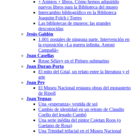
+ Amigos + libros. Cómo hemos adquirido
nuevos libros para la Biblioteca del museo
Intercambio bibliográfico en la Biblioteca
Joaquim Folch i Torres
Las bibliotecas de museos: las grandes
desconocidas
Jesús Galdón
1.001 postales de ninguna parte. Intervención en
la exposición «La guerra infinita. Antoni
Campañà»
Joan Casellas
Rrose Sélavy en el Pirineo submarino
Joan Duran-Porta
El mito del Grial, un relato entre la literatura y el
arte
Joan Pey
El Museu Nacional restaura obras del monasterio
de Ripoll
Joan Yeguas
Una «esperanza» vestida de sol
Cambio de identidad en un retrato de Claudio
Coello del legado Cambó
Una serie inédita del pintor Cajetan Roos (o
Gaetano de Rosa)
Una Trinidad trifacial en el Museu Nacional