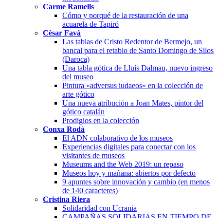
Carme Ramells
Cómo y porqué de la restauración de una
acuarela de Tapiró
Cèsar Favà
Las tablas de Cristo Redentor de Bermejo, un
bancal para el retablo de Santo Domingo de Silos
(Daroca)
Una tabla gótica de Lluís Dalmau, nuevo ingreso
del museo
Pintura «adversus iudaeos» en la colección de
arte gótico
Una nueva atribución a Joan Mates, pintor del
gótico catalán
Prodigios en la colección
Conxa Rodà
El ADN colaborativo de los museos
Experiencias digitales para conectar con los
visitantes de museos
Museums and the Web 2019: un repaso
Museos hoy y mañana: abiertos por defecto
9 apuntes sobre innovación y cambio (en menos
de 140 caracteres)
Cristina Riera
Solidaridad con Ucrania
CAMPAÑAS SOLIDARIAS EN TIEMPO DE