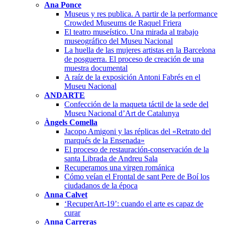
Ana Ponce
Museus y res publica. A partir de la performance
Crowded Museums de Raquel Friera
El teatro museístico. Una mirada al trabajo
museográfico del Museu Nacional
La huella de las mujeres artistas en la Barcelona
de posguerra. El proceso de creación de una
muestra documental
A raíz de la exposición Antoni Fabrés en el
Museu Nacional
ANDARTE
Confección de la maqueta táctil de la sede del
Museu Nacional d’Art de Catalunya
Àngels Comella
Jacopo Amigoni y las réplicas del «Retrato del
marqués de la Ensenada»
El proceso de restauración-conservación de la
santa Librada de Andreu Sala
Recuperamos una virgen románica
Cómo veían el Frontal de sant Pere de Boí los
ciudadanos de la época
Anna Calvet
‘RecuperArt-19’: cuando el arte es capaz de
curar
Anna Carreras