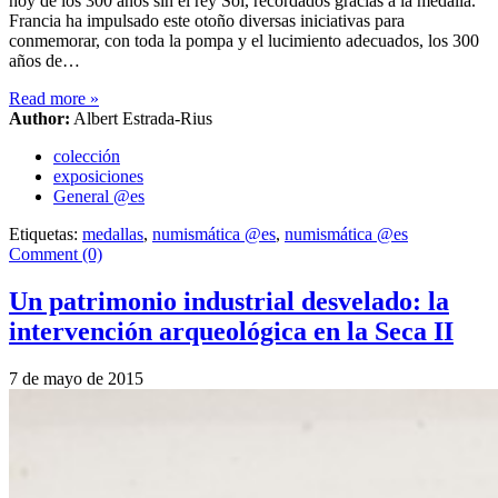
hoy de los 300 años sin el rey Sol, recordados gracias a la medalla.
Francia ha impulsado este otoño diversas iniciativas para
conmemorar, con toda la pompa y el lucimiento adecuados, los 300
años de…
Read more
»
Author:
Albert Estrada-Rius
colección
exposiciones
General @es
Etiquetas:
medallas
,
numismática @es
,
numismática @es
Comment (0)
Un patrimonio industrial desvelado: la
intervención arqueológica en la Seca II
7 de mayo de 2015