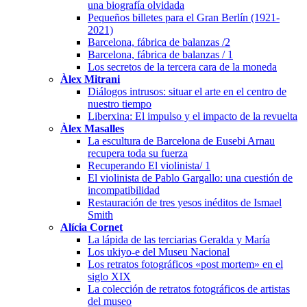
una biografía olvidada
Pequeños billetes para el Gran Berlín (1921-
2021)
Barcelona, fábrica de balanzas /2
Barcelona, fábrica de balanzas / 1
Los secretos de la tercera cara de la moneda
Àlex Mitrani
Diálogos intrusos: situar el arte en el centro de
nuestro tiempo
Liberxina: El impulso y el impacto de la revuelta
Àlex Masalles
La escultura de Barcelona de Eusebi Arnau
recupera toda su fuerza
Recuperando El violinista/ 1
El violinista de Pablo Gargallo: una cuestión de
incompatibilidad
Restauración de tres yesos inéditos de Ismael
Smith
Alícia Cornet
La lápida de las terciarias Geralda y María
Los ukiyo-e del Museu Nacional
Los retratos fotográficos «post mortem» en el
siglo XIX
La colección de retratos fotográficos de artistas
del museo