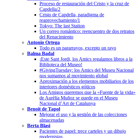
Proceso de restauración del Cristo y la cruz de
Capdella/2
Cristo de Capdella, paradigma de
reaprovechamiento/1
Tokyo: The last Station
Un correo romántico: reencuentro de dos retratos
del Renacimiento
Antonio Ortega
Todo es un pararrayos, excepto un rayo
Balma Badal
¡Este Sant Jordi, los Amics regalamos libros a la
Biblioteca del Museo!
#GivingTuesday: los Amics del Museu Nacional
nos sumamos al movimiento global
Aproximación a los elementos mobiliarios de los
interiores domésticos góticos
Los Amigos queremos que la «Fuente de la vida»
de Aurèlia Muñoz se quede en el Museu
Nacional d’Art de Catalunya
Benoit de Tapol
Mejorar el uso y la gestión de las colecciones
almacenadas
Berta Blasi
Pacientes de papel: trece carteles y un dibujo
modernistas