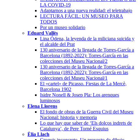
LA COVID-19
Adaptarnos a una nueva realidad: el teletrabajo
LECTURA FÁCIL: UN MUSEO PARA
TODOS
Por un museo solidario
Eduard Vallès
Lina Ódena, la leyenda de la miliciana suicida y
el alcalde del Prat
130 aniversario de la llegada de Torres-García a
Barcelona (1892-2022): Torres-García en las
colecciones del Museu Nacional/2
130 aniversario de la llegada de Torres-García a
Barcelona (1892-2022): Torres-García en las
colecciones del Museu Nacional/1
El «cartel» de Picasso. Fiestas de La Mercè,
Barcelona 1902
Isidre Nonell & Josep Pla: Los arenques
luminosos
Elena Llorens
El fondo de obras de la Guerra Civil del Museu
Nacional: historia y memoria
Lo que hay que saber de ‘Els dolços indrets de
Catalunya’, de Pere Torné Esquius
Èlia Llach
Croquis inconcreto. Un proyecto de dibujo