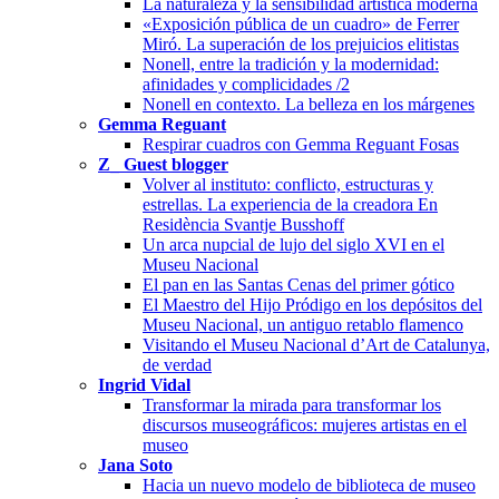
La naturaleza y la sensibilidad artística moderna
«Exposición pública de un cuadro» de Ferrer
Miró. La superación de los prejuicios elitistas
Nonell, entre la tradición y la modernidad:
afinidades y complicidades /2
Nonell en contexto. La belleza en los márgenes
Gemma Reguant
Respirar cuadros con Gemma Reguant Fosas
Z_ Guest blogger
Volver al instituto: conflicto, estructuras y
estrellas. La experiencia de la creadora En
Residència Svantje Busshoff
Un arca nupcial de lujo del siglo XVI en el
Museu Nacional
El pan en las Santas Cenas del primer gótico
El Maestro del Hijo Pródigo en los depósitos del
Museu Nacional, un antiguo retablo flamenco
Visitando el Museu Nacional d’Art de Catalunya,
de verdad
Ingrid Vidal
Transformar la mirada para transformar los
discursos museográficos: mujeres artistas en el
museo
Jana Soto
Hacia un nuevo modelo de biblioteca de museo