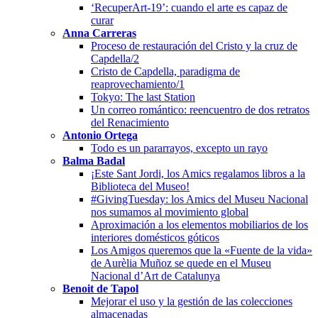
‘RecuperArt-19’: cuando el arte es capaz de
curar
Anna Carreras
Proceso de restauración del Cristo y la cruz de
Capdella/2
Cristo de Capdella, paradigma de
reaprovechamiento/1
Tokyo: The last Station
Un correo romántico: reencuentro de dos retratos
del Renacimiento
Antonio Ortega
Todo es un pararrayos, excepto un rayo
Balma Badal
¡Este Sant Jordi, los Amics regalamos libros a la
Biblioteca del Museo!
#GivingTuesday: los Amics del Museu Nacional
nos sumamos al movimiento global
Aproximación a los elementos mobiliarios de los
interiores domésticos góticos
Los Amigos queremos que la «Fuente de la vida»
de Aurèlia Muñoz se quede en el Museu
Nacional d’Art de Catalunya
Benoit de Tapol
Mejorar el uso y la gestión de las colecciones
almacenadas