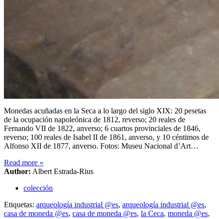
Monedas acuñadas en la Seca a lo largo del siglo XIX: 20 pesetas
de la ocupación napoleónica de 1812, reverso; 20 reales de
Fernando VII de 1822, anverso; 6 cuartos provinciales de 1846,
reverso; 100 reales de Isabel II de 1861, anverso, y 10 céntimos de
Alfonso XII de 1877, anverso. Fotos: Museu Nacional d’Art…
Read more
»
Author:
Albert Estrada-Rius
colección
Etiquetas:
arqueología industrial @es
,
arqueología industrial @es
,
casa de moneda @es
,
casa de moneda @es
,
la Ceca
,
moneda @es
,