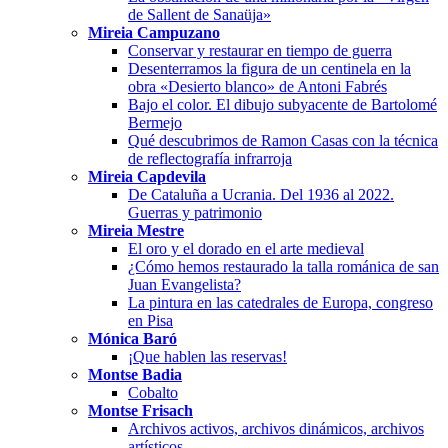
de Sallent de Sanaüja»
Mireia Campuzano
Conservar y restaurar en tiempo de guerra
Desenterramos la figura de un centinela en la
obra «Desierto blanco» de Antoni Fabrés
Bajo el color. El dibujo subyacente de Bartolomé
Bermejo
Qué descubrimos de Ramon Casas con la técnica
de reflectografía infrarroja
Mireia Capdevila
De Cataluña a Ucrania. Del 1936 al 2022.
Guerras y patrimonio
Mireia Mestre
El oro y el dorado en el arte medieval
¿Cómo hemos restaurado la talla románica de san
Juan Evangelista?
La pintura en las catedrales de Europa, congreso
en Pisa
Mónica Baró
¡Que hablen las reservas!
Montse Badia
Cobalto
Montse Frisach
Archivos activos, archivos dinámicos, archivos
artísticos