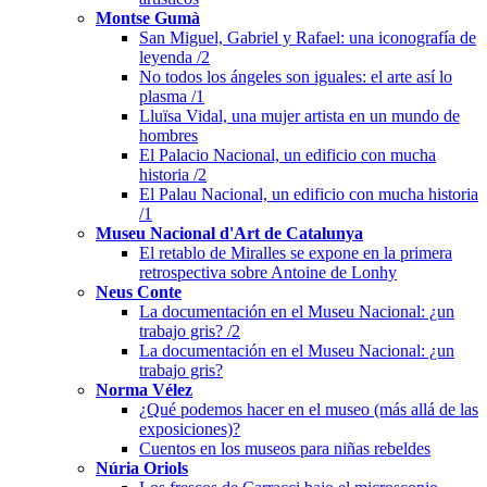
Montse Gumà
San Miguel, Gabriel y Rafael: una iconografía de
leyenda /2
No todos los ángeles son iguales: el arte así lo
plasma /1
Lluïsa Vidal, una mujer artista en un mundo de
hombres
El Palacio Nacional, un edificio con mucha
historia /2
El Palau Nacional, un edificio con mucha historia
/1
Museu Nacional d'Art de Catalunya
El retablo de Miralles se expone en la primera
retrospectiva sobre Antoine de Lonhy
Neus Conte
La documentación en el Museu Nacional: ¿un
trabajo gris? /2
La documentación en el Museu Nacional: ¿un
trabajo gris?
Norma Vélez
¿Qué podemos hacer en el museo (más allá de las
exposiciones)?
Cuentos en los museos para niñas rebeldes
Núria Oriols