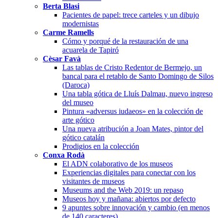
Berta Blasi
Pacientes de papel: trece carteles y un dibujo
modernistas
Carme Ramells
Cómo y porqué de la restauración de una
acuarela de Tapiró
Cèsar Favà
Las tablas de Cristo Redentor de Bermejo, un
bancal para el retablo de Santo Domingo de Silos
(Daroca)
Una tabla gótica de Lluís Dalmau, nuevo ingreso
del museo
Pintura «adversus iudaeos» en la colección de
arte gótico
Una nueva atribución a Joan Mates, pintor del
gótico catalán
Prodigios en la colección
Conxa Rodà
El ADN colaborativo de los museos
Experiencias digitales para conectar con los
visitantes de museos
Museums and the Web 2019: un repaso
Museos hoy y mañana: abiertos por defecto
9 apuntes sobre innovación y cambio (en menos
de 140 caracteres)