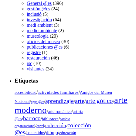
General @es
(396)
gestión @es
(24)
inclusió
(5)
investigación
(64)
medi ambient
(3)
medio ambiente
(2)
museología
(20)
oficios del museo
(30)
publicaciones @es
(6)
registre
(1)
restauración
(46)
rsc
(10)
visitantes
(34)
Etiquetas
/
actividades familiares
/
accesibilidad
Amigos del Museu
arte
arte gótico
aprendizaje
arte
/
/
/
/
/
Nacional
apps @es
moderno
/
/
artista
arte románico
barroco
/
/
/
@es
biblioteca
cambio
colección
colección
/
/
/
organizacional
cartel
@es
dibujo
/
/
/
contenidos
educación