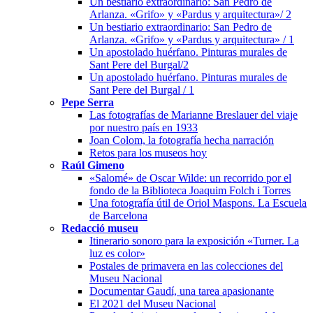
Un bestiario extraordinario: San Pedro de
Arlanza. «Grifo» y «Pardus y arquitectura»/ 2
Un bestiario extraordinario: San Pedro de
Arlanza. «Grifo» y «Pardus y arquitectura» / 1
Un apostolado huérfano. Pinturas murales de
Sant Pere del Burgal/2
Un apostolado huérfano. Pinturas murales de
Sant Pere del Burgal / 1
Pepe Serra
Las fotografías de Marianne Breslauer del viaje
por nuestro país en 1933
Joan Colom, la fotografía hecha narración
Retos para los museos hoy
Raúl Gimeno
«Salomé» de Oscar Wilde: un recorrido por el
fondo de la Biblioteca Joaquim Folch i Torres
Una fotografía útil de Oriol Maspons. La Escuela
de Barcelona
Redacció museu
Itinerario sonoro para la exposición «Turner. La
luz es color»
Postales de primavera en las colecciones del
Museu Nacional
Documentar Gaudí, una tarea apasionante
El 2021 del Museu Nacional