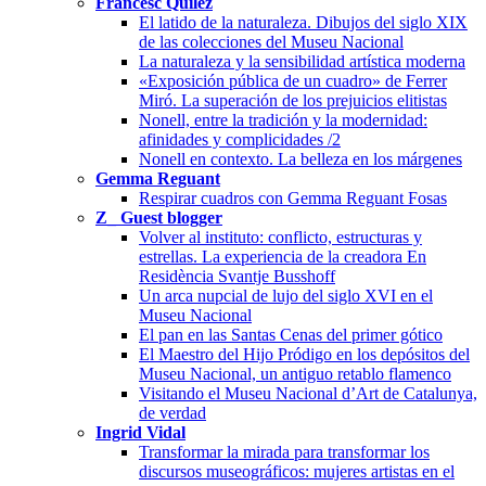
Francesc Quílez
El latido de la naturaleza. Dibujos del siglo XIX
de las colecciones del Museu Nacional
La naturaleza y la sensibilidad artística moderna
«Exposición pública de un cuadro» de Ferrer
Miró. La superación de los prejuicios elitistas
Nonell, entre la tradición y la modernidad:
afinidades y complicidades /2
Nonell en contexto. La belleza en los márgenes
Gemma Reguant
Respirar cuadros con Gemma Reguant Fosas
Z_ Guest blogger
Volver al instituto: conflicto, estructuras y
estrellas. La experiencia de la creadora En
Residència Svantje Busshoff
Un arca nupcial de lujo del siglo XVI en el
Museu Nacional
El pan en las Santas Cenas del primer gótico
El Maestro del Hijo Pródigo en los depósitos del
Museu Nacional, un antiguo retablo flamenco
Visitando el Museu Nacional d’Art de Catalunya,
de verdad
Ingrid Vidal
Transformar la mirada para transformar los
discursos museográficos: mujeres artistas en el