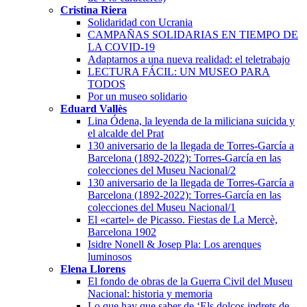
Cristina Riera
Solidaridad con Ucrania
CAMPAÑAS SOLIDARIAS EN TIEMPO DE
LA COVID-19
Adaptarnos a una nueva realidad: el teletrabajo
LECTURA FÁCIL: UN MUSEO PARA
TODOS
Por un museo solidario
Eduard Vallès
Lina Ódena, la leyenda de la miliciana suicida y
el alcalde del Prat
130 aniversario de la llegada de Torres-García a
Barcelona (1892-2022): Torres-García en las
colecciones del Museu Nacional/2
130 aniversario de la llegada de Torres-García a
Barcelona (1892-2022): Torres-García en las
colecciones del Museu Nacional/1
El «cartel» de Picasso. Fiestas de La Mercè,
Barcelona 1902
Isidre Nonell & Josep Pla: Los arenques
luminosos
Elena Llorens
El fondo de obras de la Guerra Civil del Museu
Nacional: historia y memoria
Lo que hay que saber de ‘Els dolços indrets de