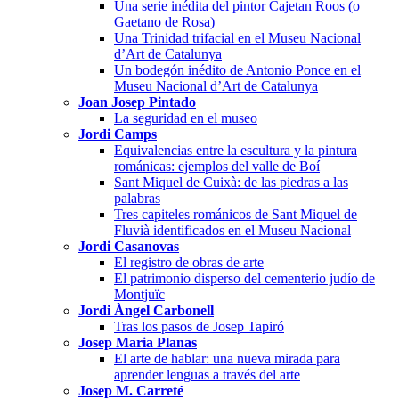
Una serie inédita del pintor Cajetan Roos (o
Gaetano de Rosa)
Una Trinidad trifacial en el Museu Nacional
d’Art de Catalunya
Un bodegón inédito de Antonio Ponce en el
Museu Nacional d’Art de Catalunya
Joan Josep Pintado
La seguridad en el museo
Jordi Camps
Equivalencias entre la escultura y la pintura
románicas: ejemplos del valle de Boí
Sant Miquel de Cuixà: de las piedras a las
palabras
Tres capiteles románicos de Sant Miquel de
Fluvià identificados en el Museu Nacional
Jordi Casanovas
El registro de obras de arte
El patrimonio disperso del cementerio judío de
Montjuïc
Jordi Àngel Carbonell
Tras los pasos de Josep Tapiró
Josep Maria Planas
El arte de hablar: una nueva mirada para
aprender lenguas a través del arte
Josep M. Carreté