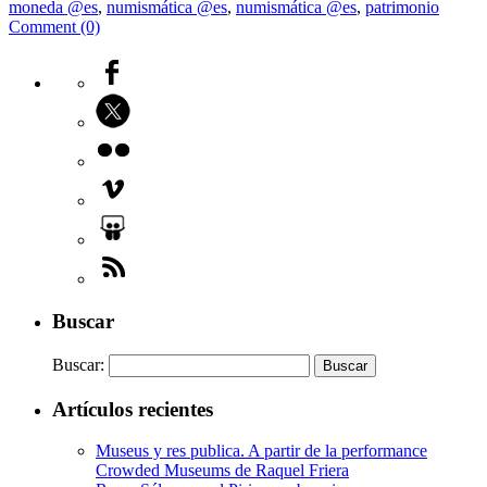
moneda @es
,
numismática @es
,
numismática @es
,
patrimonio
Comment (0)
Buscar
Buscar:
Artículos recientes
Museus y res publica. A partir de la performance
Crowded Museums de Raquel Friera