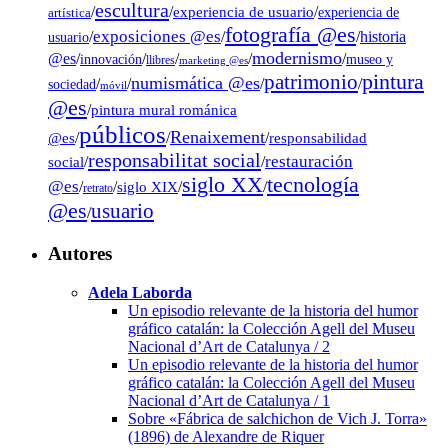
escultura
/
/
experiencia de usuario
/
experiencia de
artística
fotografía @es
exposiciones @es
/
/
/
historia
usuario
modernismo
@es
/
/
/
/
/
museo y
innovación
llibres
marketing @es
pintura
patrimonio
numismática @es
/
/
/
/
sociedad
móvil
@es
/
pintura mural románica
públicos
Renaixement
@es
/
/
/
responsabilidad
responsabilitat social
restauración
social
/
/
tecnología
siglo XX
@es
/
/
siglo XIX
/
/
retrato
@es
usuario
/
Autores
Adela Laborda
Un episodio relevante de la historia del humor
gráfico catalán: la Colección Agell del Museu
Nacional d’Art de Catalunya / 2
Un episodio relevante de la historia del humor
gráfico catalán: la Colección Agell del Museu
Nacional d’Art de Catalunya / 1
Sobre «Fábrica de salchichon de Vich J. Torra»
(1896) de Alexandre de Riquer