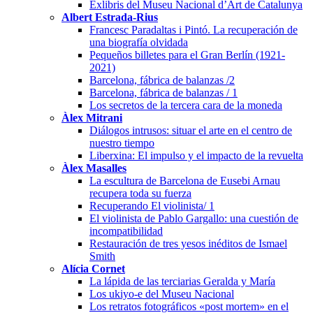
Exlibris del Museu Nacional d’Art de Catalunya
Albert Estrada-Rius
Francesc Paradaltas i Pintó. La recuperación de
una biografía olvidada
Pequeños billetes para el Gran Berlín (1921-
2021)
Barcelona, fábrica de balanzas /2
Barcelona, fábrica de balanzas / 1
Los secretos de la tercera cara de la moneda
Àlex Mitrani
Diálogos intrusos: situar el arte en el centro de
nuestro tiempo
Liberxina: El impulso y el impacto de la revuelta
Àlex Masalles
La escultura de Barcelona de Eusebi Arnau
recupera toda su fuerza
Recuperando El violinista/ 1
El violinista de Pablo Gargallo: una cuestión de
incompatibilidad
Restauración de tres yesos inéditos de Ismael
Smith
Alícia Cornet
La lápida de las terciarias Geralda y María
Los ukiyo-e del Museu Nacional
Los retratos fotográficos «post mortem» en el