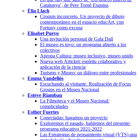
Catalunya’, de Pere Torné Esquius
Èlia Llach
Croquis inconcreto. Un proyecto de dibujo
contemporáneo en el espacio educArt, con
Fortuny como excusa
Elisabet Pueyo
Una invitación personal de Gala Dalí
El museo es tuyo: un programa abierto a los
colectivos
Apropa Cultura: museo inclusivo, museo unido
Nueva web Articket: espíritu colaborativo y
aplicación de la ciencia
Turismo y Museo: un diálogo entre profesionales
Emma Vandellós
Escuchando al visitante. Realización de Focus
Groups en el Museu Nacional
Esteve Riambau
La Filmoteca y el Museo Nacional:
complicidades
Esther Fuertes
Conectadas: hagamos un proyecto
Exploremos el pasado, hablemos del presente:
programa educativo 2021-2022
Las Estrategias de pensamiento visual (VTS) una