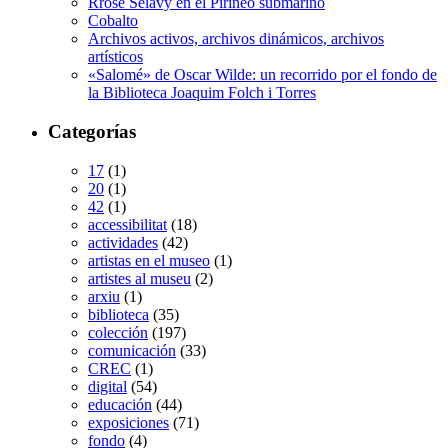
Rrose Sélavy en el Pirineo submarino
Cobalto
Archivos activos, archivos dinámicos, archivos
artísticos
«Salomé» de Oscar Wilde: un recorrido por el fondo de
la Biblioteca Joaquim Folch i Torres
Categorías
17
(1)
20
(1)
42
(1)
accessibilitat
(18)
actividades
(42)
artistas en el museo
(1)
artistes al museu
(2)
arxiu
(1)
biblioteca
(35)
colección
(197)
comunicación
(33)
CREC
(1)
digital
(54)
educación
(44)
exposiciones
(71)
fondo
(4)