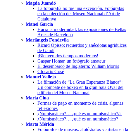
Magda Juandó
La fotografía no fue una excepción. Fotógrafas
en la colección del Museu Nacional d’Art de
Catalunya
Manel Garcia
Hacia la modernidad: las exposiciones de Bellas
Artes de Barcelona
Mariàngels Fondevila
Ricard Opisso: recuerdos y anécdotas agridulces
de Gaudí
¡Bienvenidos tiempos modernos!
Gaspar Homar, un fotógrafo amateur
El desembarco de Inglaterra: William Morris
Glosario Gosé
Manuel Vallejo
La filmación de “La Gran Esperanza Blanca”:
Un combate de boxeo en la gran Sala Oval del
edificio del Museu Nacional
Maria Clua
Formas de pago en momento de crisis, algunas
reflexiones
¿Numismático?… ¿qué es un numismático?/2
¿Numismático?… ¿qué es un numismático?
Marta Mérida
Fotógrafos de museos, ¿fotógrafos y artistas en la