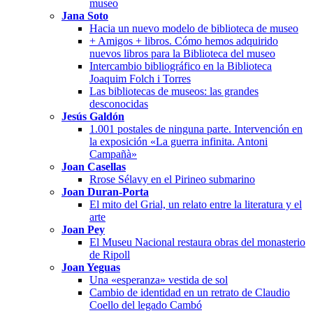
museo
Jana Soto
Hacia un nuevo modelo de biblioteca de museo
+ Amigos + libros. Cómo hemos adquirido
nuevos libros para la Biblioteca del museo
Intercambio bibliográfico en la Biblioteca
Joaquim Folch i Torres
Las bibliotecas de museos: las grandes
desconocidas
Jesús Galdón
1.001 postales de ninguna parte. Intervención en
la exposición «La guerra infinita. Antoni
Campañà»
Joan Casellas
Rrose Sélavy en el Pirineo submarino
Joan Duran-Porta
El mito del Grial, un relato entre la literatura y el
arte
Joan Pey
El Museu Nacional restaura obras del monasterio
de Ripoll
Joan Yeguas
Una «esperanza» vestida de sol
Cambio de identidad en un retrato de Claudio
Coello del legado Cambó