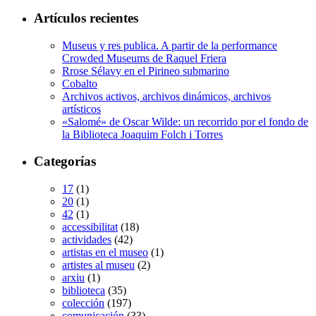
Artículos recientes
Museus y res publica. A partir de la performance
Crowded Museums de Raquel Friera
Rrose Sélavy en el Pirineo submarino
Cobalto
Archivos activos, archivos dinámicos, archivos
artísticos
«Salomé» de Oscar Wilde: un recorrido por el fondo de
la Biblioteca Joaquim Folch i Torres
Categorías
17
(1)
20
(1)
42
(1)
accessibilitat
(18)
actividades
(42)
artistas en el museo
(1)
artistes al museu
(2)
arxiu
(1)
biblioteca
(35)
colección
(197)
comunicación
(33)