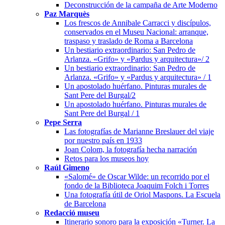
Deconstrucción de la campaña de Arte Moderno
Paz Marquès
Los frescos de Annibale Carracci y discípulos,
conservados en el Museu Nacional: arranque,
traspaso y traslado de Roma a Barcelona
Un bestiario extraordinario: San Pedro de
Arlanza. «Grifo» y «Pardus y arquitectura»/ 2
Un bestiario extraordinario: San Pedro de
Arlanza. «Grifo» y «Pardus y arquitectura» / 1
Un apostolado huérfano. Pinturas murales de
Sant Pere del Burgal/2
Un apostolado huérfano. Pinturas murales de
Sant Pere del Burgal / 1
Pepe Serra
Las fotografías de Marianne Breslauer del viaje
por nuestro país en 1933
Joan Colom, la fotografía hecha narración
Retos para los museos hoy
Raúl Gimeno
«Salomé» de Oscar Wilde: un recorrido por el
fondo de la Biblioteca Joaquim Folch i Torres
Una fotografía útil de Oriol Maspons. La Escuela
de Barcelona
Redacció museu
Itinerario sonoro para la exposición «Turner. La