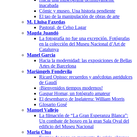
inacabada
Cómic y museo. Una historia pendiente
El tao de la manipulación de obras de arte
M. Lluïsa Faxedas
Pastoral, de Celso Lagar
Magda Juandó
La fotografía no fue una excepción. Fotógrafas
en la colección del Museu Nacional d’Art de
Catalunya
Manel Garcia
Hacia la modernidad: las exposiciones de Bellas
Artes de Barcelona
Mariàngels Fondevila
Ricard Opisso: recuerdos y anécdotas agridulces
de Gaudí
¡Bienvenidos tiempos modernos!
Gaspar Homar, un fotógrafo amateur
El desembarco de Inglaterra: William Morris
Glosario Gosé
Manuel Vallejo
La filmación de “La Gran Esperanza Blanca”:
Un combate de boxeo en la gran Sala Oval del
edificio del Museu Nacional
Maria Clua