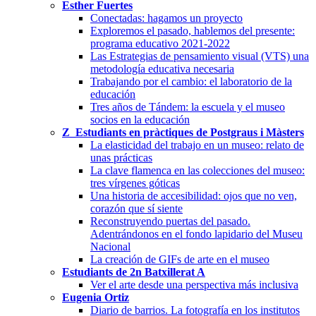
Esther Fuertes
Conectadas: hagamos un proyecto
Exploremos el pasado, hablemos del presente:
programa educativo 2021-2022
Las Estrategias de pensamiento visual (VTS) una
metodología educativa necesaria
Trabajando por el cambio: el laboratorio de la
educación
Tres años de Tándem: la escuela y el museo
socios en la educación
Z_Estudiants en pràctiques de Postgraus i Màsters
La elasticidad del trabajo en un museo: relato de
unas prácticas
La clave flamenca en las colecciones del museo:
tres vírgenes góticas
Una historia de accesibilidad: ojos que no ven,
corazón que sí siente
Reconstruyendo puertas del pasado.
Adentrándonos en el fondo lapidario del Museu
Nacional
La creación de GIFs de arte en el museo
Estudiants de 2n Batxillerat A
Ver el arte desde una perspectiva más inclusiva
Eugenia Ortiz
Diario de barrios. La fotografía en los institutos