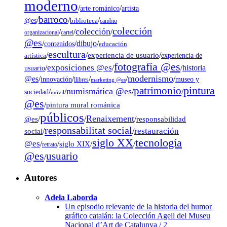
moderno
/
/
artista
arte románico
barroco
/
/
/
@es
biblioteca
cambio
colección
colección
/
/
/
organizacional
cartel
@es
dibujo
/
/
/
contenidos
educación
escultura
/
/
experiencia de usuario
/
experiencia de
artística
fotografía @es
exposiciones @es
/
/
/
historia
usuario
modernismo
@es
/
/
/
/
/
museo y
innovación
llibres
marketing @es
pintura
patrimonio
numismática @es
/
/
/
/
sociedad
móvil
@es
/
pintura mural románica
públicos
Renaixement
@es
/
/
/
responsabilidad
responsabilitat social
restauración
social
/
/
tecnología
siglo XX
@es
/
/
siglo XIX
/
/
retrato
@es
usuario
/
Autores
Adela Laborda
Un episodio relevante de la historia del humor
gráfico catalán: la Colección Agell del Museu
Nacional d’Art de Catalunya / 2