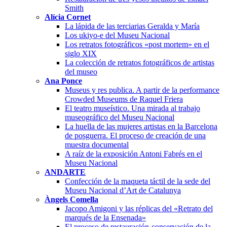
Smith
Alícia Cornet
La lápida de las terciarias Geralda y María
Los ukiyo-e del Museu Nacional
Los retratos fotográficos «post mortem» en el
siglo XIX
La colección de retratos fotográficos de artistas
del museo
Ana Ponce
Museus y res publica. A partir de la performance
Crowded Museums de Raquel Friera
El teatro museístico. Una mirada al trabajo
museográfico del Museu Nacional
La huella de las mujeres artistas en la Barcelona
de posguerra. El proceso de creación de una
muestra documental
A raíz de la exposición Antoni Fabrés en el
Museu Nacional
ANDARTE
Confección de la maqueta táctil de la sede del
Museu Nacional d’Art de Catalunya
Àngels Comella
Jacopo Amigoni y las réplicas del «Retrato del
marqués de la Ensenada»
El proceso de restauración-conservación de la