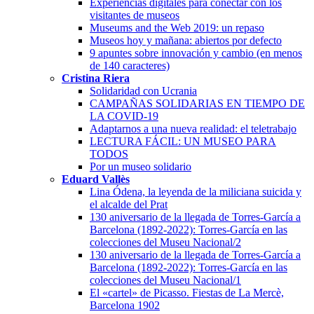
Experiencias digitales para conectar con los
visitantes de museos
Museums and the Web 2019: un repaso
Museos hoy y mañana: abiertos por defecto
9 apuntes sobre innovación y cambio (en menos
de 140 caracteres)
Cristina Riera
Solidaridad con Ucrania
CAMPAÑAS SOLIDARIAS EN TIEMPO DE
LA COVID-19
Adaptarnos a una nueva realidad: el teletrabajo
LECTURA FÁCIL: UN MUSEO PARA
TODOS
Por un museo solidario
Eduard Vallès
Lina Ódena, la leyenda de la miliciana suicida y
el alcalde del Prat
130 aniversario de la llegada de Torres-García a
Barcelona (1892-2022): Torres-García en las
colecciones del Museu Nacional/2
130 aniversario de la llegada de Torres-García a
Barcelona (1892-2022): Torres-García en las
colecciones del Museu Nacional/1
El «cartel» de Picasso. Fiestas de La Mercè,
Barcelona 1902