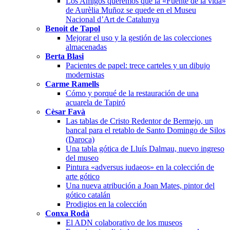
Los Amigos queremos que la «Fuente de la vida»
de Aurèlia Muñoz se quede en el Museu
Nacional d’Art de Catalunya
Benoit de Tapol
Mejorar el uso y la gestión de las colecciones
almacenadas
Berta Blasi
Pacientes de papel: trece carteles y un dibujo
modernistas
Carme Ramells
Cómo y porqué de la restauración de una
acuarela de Tapiró
Cèsar Favà
Las tablas de Cristo Redentor de Bermejo, un
bancal para el retablo de Santo Domingo de Silos
(Daroca)
Una tabla gótica de Lluís Dalmau, nuevo ingreso
del museo
Pintura «adversus iudaeos» en la colección de
arte gótico
Una nueva atribución a Joan Mates, pintor del
gótico catalán
Prodigios en la colección
Conxa Rodà
El ADN colaborativo de los museos