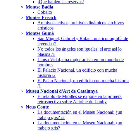
¡Que hablen las reservas!
Montse Badia
Cobalto
Montse Frisach
Archivos activos, archivos dinámicos, archivos
artísticos
Montse Gumà
San Miguel, Gabriel y Rafael: una iconografía de
leyenda /2
No todos los ángeles son iguales: el arte así lo
plasma /1
Lluïsa Vidal, una mujer artista en un mundo de
hombres
El Palacio Nacional, un edificio con mucha
historia /2
El Palau Nacional, un edificio con mucha historia
/1
Museu Nacional d'Art de Catalunya
El retablo de Miralles se expone en la primera
retrospectiva sobre Antoine de Lonhy
Neus Conte
La documentación en el Museu Nacional: ¿un
trabajo gris? /2
La documentación en el Museu Nacional: ¿un
trabajo gris?