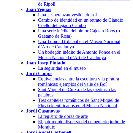
de Ripoll
Joan Yeguas
Una «esperanza» vestida de sol
Cambio de identidad en un retrato de Claudio
Coello del legado Cambó
Una serie inédita del pintor Cajetan Roos (o
Gaetano de Rosa)
Una Trinidad trifacial en el Museu Nacional
d’Art de Catalunya
Un bodegón inédito de Antonio Ponce en el
Museu Nacional d’Art de Catalunya
Joan Josep Pintado
La seguridad en el museo
Jordi Camps
Equivalencias entre la escultura y la pintura
románicas: ejemplos del valle de Boí
Sant Miquel de Cuixà: de las piedras a las
palabras
Tres capiteles románicos de Sant Miquel de
Fluvià identificados en el Museu Nacional
Jordi Casanovas
El registro de obras de arte
El patrimonio disperso del cementerio judío de
Montjuïc
Jordi Àngel Carbonell