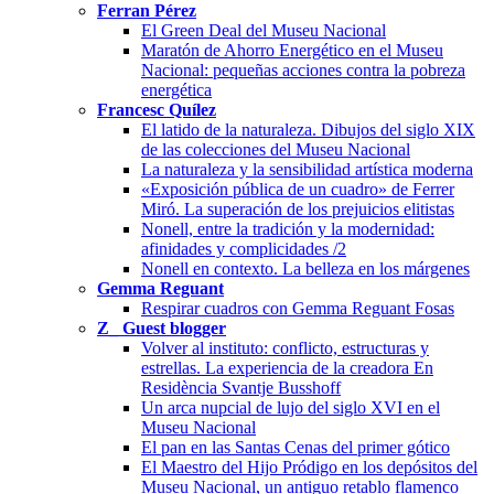
Ferran Pérez
El Green Deal del Museu Nacional
Maratón de Ahorro Energético en el Museu
Nacional: pequeñas acciones contra la pobreza
energética
Francesc Quílez
El latido de la naturaleza. Dibujos del siglo XIX
de las colecciones del Museu Nacional
La naturaleza y la sensibilidad artística moderna
«Exposición pública de un cuadro» de Ferrer
Miró. La superación de los prejuicios elitistas
Nonell, entre la tradición y la modernidad:
afinidades y complicidades /2
Nonell en contexto. La belleza en los márgenes
Gemma Reguant
Respirar cuadros con Gemma Reguant Fosas
Z_ Guest blogger
Volver al instituto: conflicto, estructuras y
estrellas. La experiencia de la creadora En
Residència Svantje Busshoff
Un arca nupcial de lujo del siglo XVI en el
Museu Nacional
El pan en las Santas Cenas del primer gótico
El Maestro del Hijo Pródigo en los depósitos del
Museu Nacional, un antiguo retablo flamenco