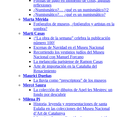
Formas de pago en momento de crisis, algunas
reflexiones
¿Numismático?… ¿qué es un numismático?/2
¿Numismático?… ¿qué es un numismático?
Marta Mérida
Fotógrafos de museos, ¿fotógrafos y artistas en la
sombra?
Martí Casas
¡“La obra de la semana” celebra la publicación
número 100!
Escenas de Navidad en el Museu Nacional
Recorriendo los vestigios judíos del Museu
Nacional con Manuel Forcano
La melancolía parisiense de Ramon Casas
Arte de importación en la Cataluña del
Renacimiento
Maurici Dueñas
La lluvia como “prescriptora” de los museos
Mercè Saura
La colección de dibujos de Apel·les Mestres: un
fondo por descubrir
Milena Pi
Historia, leyenda y representaciones de santa
Eulalia en las colecciones del Museu Nacional
d’Art de Catalunya