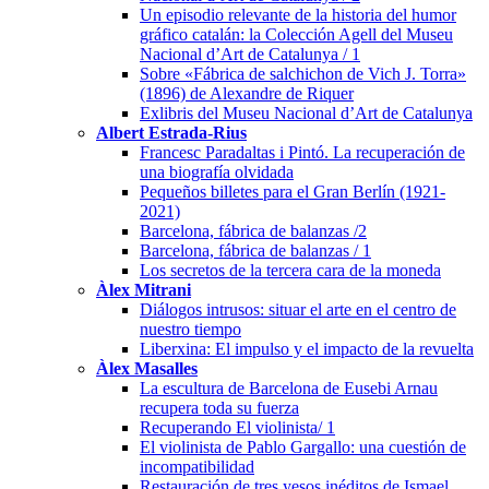
Un episodio relevante de la historia del humor
gráfico catalán: la Colección Agell del Museu
Nacional d’Art de Catalunya / 1
Sobre «Fábrica de salchichon de Vich J. Torra»
(1896) de Alexandre de Riquer
Exlibris del Museu Nacional d’Art de Catalunya
Albert Estrada-Rius
Francesc Paradaltas i Pintó. La recuperación de
una biografía olvidada
Pequeños billetes para el Gran Berlín (1921-
2021)
Barcelona, fábrica de balanzas /2
Barcelona, fábrica de balanzas / 1
Los secretos de la tercera cara de la moneda
Àlex Mitrani
Diálogos intrusos: situar el arte en el centro de
nuestro tiempo
Liberxina: El impulso y el impacto de la revuelta
Àlex Masalles
La escultura de Barcelona de Eusebi Arnau
recupera toda su fuerza
Recuperando El violinista/ 1
El violinista de Pablo Gargallo: una cuestión de
incompatibilidad
Restauración de tres yesos inéditos de Ismael