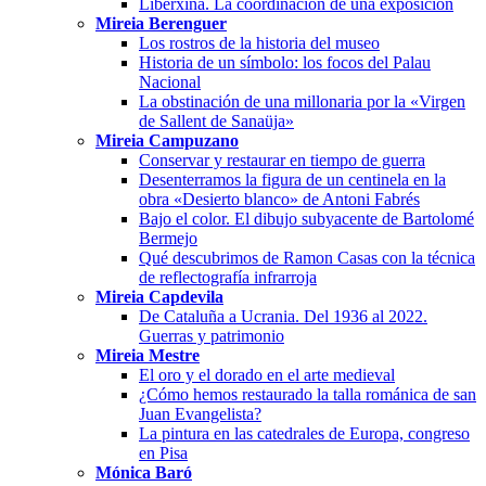
Liberxina. La coordinación de una exposición
Mireia Berenguer
Los rostros de la historia del museo
Historia de un símbolo: los focos del Palau
Nacional
La obstinación de una millonaria por la «Virgen
de Sallent de Sanaüja»
Mireia Campuzano
Conservar y restaurar en tiempo de guerra
Desenterramos la figura de un centinela en la
obra «Desierto blanco» de Antoni Fabrés
Bajo el color. El dibujo subyacente de Bartolomé
Bermejo
Qué descubrimos de Ramon Casas con la técnica
de reflectografía infrarroja
Mireia Capdevila
De Cataluña a Ucrania. Del 1936 al 2022.
Guerras y patrimonio
Mireia Mestre
El oro y el dorado en el arte medieval
¿Cómo hemos restaurado la talla románica de san
Juan Evangelista?
La pintura en las catedrales de Europa, congreso
en Pisa
Mónica Baró