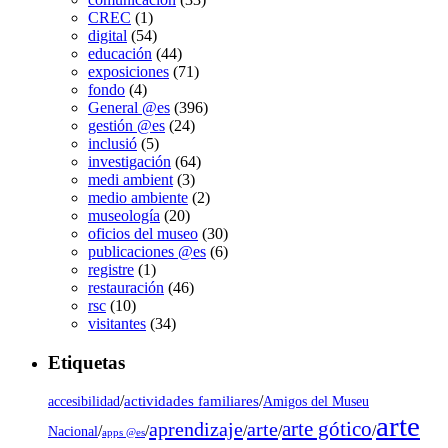
CREC
(1)
digital
(54)
educación
(44)
exposiciones
(71)
fondo
(4)
General @es
(396)
gestión @es
(24)
inclusió
(5)
investigación
(64)
medi ambient
(3)
medio ambiente
(2)
museología
(20)
oficios del museo
(30)
publicaciones @es
(6)
registre
(1)
restauración
(46)
rsc
(10)
visitantes
(34)
Etiquetas
/
actividades familiares
/
accesibilidad
Amigos del Museu
arte
arte gótico
aprendizaje
arte
/
/
/
/
/
Nacional
apps @es