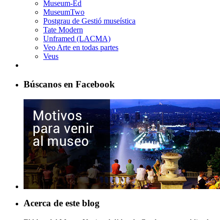
Museum-Ed
MuseumTwo
Postgrau de Gestió museística
Tate Modern
Unframed (LACMA)
Veo Arte en todas partes
Veus
Búscanos en Facebook
Acerca de este blog