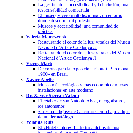
La gestión de la accesibilidad y la inclusión, una
responsabilidad compartida
El museo, vivero multidisciplinar: un entorno
donde descubrir mi profesión
Museos y accesibilidad: una comunidad de
práctica
Valeria Mamczynski
Restaurando el color de la luz: vitrales del Museu
Nacional d’Art de Catalunya /2
Restaurando el color de la luz: vitrales del Museu
Nacional d’Art de Catalunya /1
Vicenç Martí
De correo para la exposición «Gaudí. Barcelona
1900» en Brasil
Xavier Abelló
Museo más ecológico y más económico: nuevas
instalaciones en arte moderno
Dr. Xavier Sierra i Valentí
El retablo de san Antonio Abad, el ergotismo y
los antonianos
«Tres mendigos» de Giacomo Ceruti bajo la lupa
de un dermatólogo
Yolanda Ruiz
El «Hotel Colón». La historia detrás de una
instantánea de Antoni Campañà