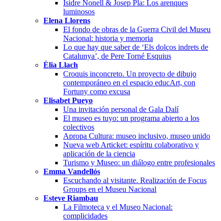
Isidre Nonell & Josep Pla: Los arenques
luminosos
Elena Llorens
El fondo de obras de la Guerra Civil del Museu
Nacional: historia y memoria
Lo que hay que saber de ‘Els dolços indrets de
Catalunya’, de Pere Torné Esquius
Èlia Llach
Croquis inconcreto. Un proyecto de dibujo
contemporáneo en el espacio educArt, con
Fortuny como excusa
Elisabet Pueyo
Una invitación personal de Gala Dalí
El museo es tuyo: un programa abierto a los
colectivos
Apropa Cultura: museo inclusivo, museo unido
Nueva web Articket: espíritu colaborativo y
aplicación de la ciencia
Turismo y Museo: un diálogo entre profesionales
Emma Vandellós
Escuchando al visitante. Realización de Focus
Groups en el Museu Nacional
Esteve Riambau
La Filmoteca y el Museo Nacional:
complicidades