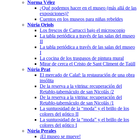
Norma Vélez
¿Qué podemos hacer en el museo (más allá de las
exposiciones)?
Cuentos en los museos para niñas rebeldes
Núria Oriols
Los frescos de Carracci bajo el microscopio
La tabla periódica a través de las salas del museo
II
La tabla periódica a través de las salas del museo
I
La cocina de los traspasos de pintura mural
Mirar de cerca el Cristo de Sant Climent de Taüll
Núria Prat
El mercado de Calaf: la restauración de una obra
insólita
De la reserva a la vitrina: recuperación del
Retablo-tabernáculo de san Nicolás /2
De la reserva a la vitrina: recuperación del
Retablo-tabernáculo de san Nicolás /1
La suntuosidad de la “moda” y el brillo de los
colores del gótico II
La suntuosidad de la “moda” y el brillo de los
colores del gótico I
Núria Perales
¡El museo se mueve!