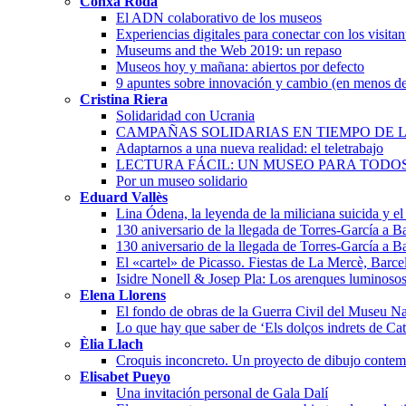
Conxa Rodà
El ADN colaborativo de los museos
Experiencias digitales para conectar con los visita
Museums and the Web 2019: un repaso
Museos hoy y mañana: abiertos por defecto
9 apuntes sobre innovación y cambio (en menos de
Cristina Riera
Solidaridad con Ucrania
CAMPAÑAS SOLIDARIAS EN TIEMPO DE L
Adaptarnos a una nueva realidad: el teletrabajo
LECTURA FÁCIL: UN MUSEO PARA TODO
Por un museo solidario
Eduard Vallès
Lina Ódena, la leyenda de la miliciana suicida y el 
130 aniversario de la llegada de Torres-García a 
130 aniversario de la llegada de Torres-García a 
El «cartel» de Picasso. Fiestas de La Mercè, Barc
Isidre Nonell & Josep Pla: Los arenques luminoso
Elena Llorens
El fondo de obras de la Guerra Civil del Museu Na
Lo que hay que saber de ‘Els dolços indrets de Ca
Èlia Llach
Croquis inconcreto. Un proyecto de dibujo conte
Elisabet Pueyo
Una invitación personal de Gala Dalí