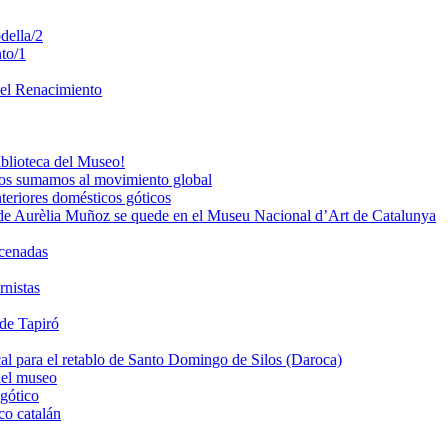
della/2
to/1
del Renacimiento
iblioteca del Museo!
os sumamos al movimiento global
teriores domésticos góticos
de Aurèlia Muñoz se quede en el Museu Nacional d’Art de Catalunya
acenadas
rnistas
 de Tapiró
al para el retablo de Santo Domingo de Silos (Daroca)
del museo
 gótico
co catalán