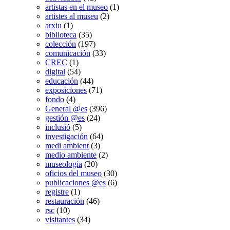
artistas en el museo
(1)
artistes al museu
(2)
arxiu
(1)
biblioteca
(35)
colección
(197)
comunicación
(33)
CREC
(1)
digital
(54)
educación
(44)
exposiciones
(71)
fondo
(4)
General @es
(396)
gestión @es
(24)
inclusió
(5)
investigación
(64)
medi ambient
(3)
medio ambiente
(2)
museología
(20)
oficios del museo
(30)
publicaciones @es
(6)
registre
(1)
restauración
(46)
rsc
(10)
visitantes
(34)