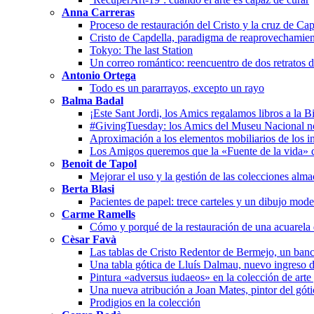
Anna Carreras
Proceso de restauración del Cristo y la cruz de Cap
Cristo de Capdella, paradigma de reaprovechamien
Tokyo: The last Station
Un correo romántico: reencuentro de dos retratos 
Antonio Ortega
Todo es un pararrayos, excepto un rayo
Balma Badal
¡Este Sant Jordi, los Amics regalamos libros a la B
#GivingTuesday: los Amics del Museu Nacional n
Aproximación a los elementos mobiliarios de los in
Los Amigos queremos que la «Fuente de la vida» 
Benoit de Tapol
Mejorar el uso y la gestión de las colecciones alm
Berta Blasi
Pacientes de papel: trece carteles y un dibujo mode
Carme Ramells
Cómo y porqué de la restauración de una acuarela
Cèsar Favà
Las tablas de Cristo Redentor de Bermejo, un banc
Una tabla gótica de Lluís Dalmau, nuevo ingreso 
Pintura «adversus iudaeos» en la colección de arte
Una nueva atribución a Joan Mates, pintor del góti
Prodigios en la colección