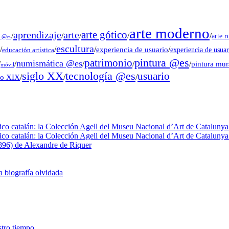
arte moderno
arte gótico
aprendizaje
arte
/
/
/
/
/
arte 
s @es
escultura
/
/
/
experiencia de usuario
/
experiencia de usuar
educación artística
pintura @es
patrimonio
numismática @es
/
/
/
/
/
pintura mu
móvil
tecnología @es
siglo XX
usuario
lo XIX
/
/
/
fico catalán: la Colección Agell del Museu Nacional d’Art de Catalunya 
fico catalán: la Colección Agell del Museu Nacional d’Art de Catalunya 
1896) de Alexandre de Riquer
a biografía olvidada
estro tiempo