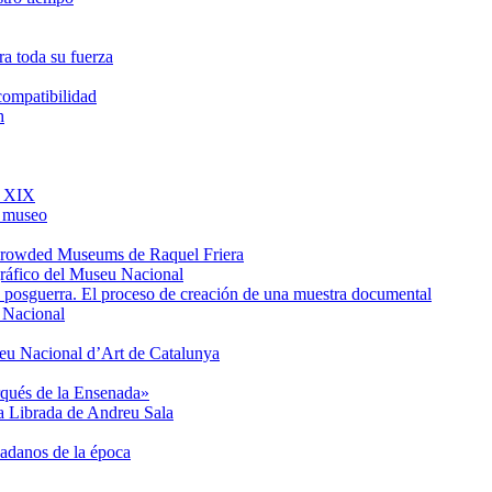
a toda su fuerza
ncompatibilidad
h
o XIX
l museo
e Crowded Museums de Raquel Friera
gráfico del Museu Nacional
de posguerra. El proceso de creación de una muestra documental
u Nacional
seu Nacional d’Art de Catalunya
rqués de la Ensenada»
ta Librada de Andreu Sala
dadanos de la época