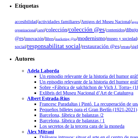
Etiquetas
/
actividades familiares
/
/
accesibilidad
Amigos del Museu Nacional
app
colección @es
colección
dibujo
/
/
/
/
/
contenidos
organizacional
cartel
modernismo
@es
/
/
/
/
/
museo y sociedad
innovación
llibres
marketing @es
responsabilitat social
restauración @es
social
/
/
/
/
sig
retrato
Autores
Adela Laborda
Un episodio relevante de la historia del humor grá
Un episodio relevante de la historia del humor grá
Sobre «Fábrica de salchichon de Vich J. Torra» (
Exlibris del Museu Nacional d’Art de Catalunya
Albert Estrada-Rius
Francesc Paradaltas i Pintó. La recuperación de un
Pequeños billetes para el Gran Berlín (1921-2021)
Barcelona, fábrica de balanzas /2
Barcelona, fábrica de balanzas / 1
Los secretos de la tercera cara de la moneda
Àlex Mitrani
Diálogos intrusos: situar el arte en el centro de nu