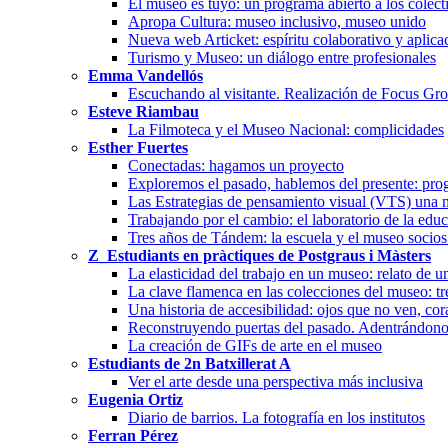
El museo es tuyo: un programa abierto a los colect
Apropa Cultura: museo inclusivo, museo unido
Nueva web Articket: espíritu colaborativo y aplicac
Turismo y Museo: un diálogo entre profesionales
Emma Vandellós
Escuchando al visitante. Realización de Focus Gr
Esteve Riambau
La Filmoteca y el Museo Nacional: complicidades
Esther Fuertes
Conectadas: hagamos un proyecto
Exploremos el pasado, hablemos del presente: pr
Las Estrategias de pensamiento visual (VTS) una 
Trabajando por el cambio: el laboratorio de la edu
Tres años de Tándem: la escuela y el museo socios
Z_Estudiants en pràctiques de Postgraus i Màsters
La elasticidad del trabajo en un museo: relato de u
La clave flamenca en las colecciones del museo: tr
Una historia de accesibilidad: ojos que no ven, cor
Reconstruyendo puertas del pasado. Adentrándonos
La creación de GIFs de arte en el museo
Estudiants de 2n Batxillerat A
Ver el arte desde una perspectiva más inclusiva
Eugenia Ortiz
Diario de barrios. La fotografía en los institutos
Ferran Pérez