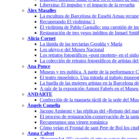
Liberxina: El impulso y el impacto de la revuelta
Àlex Masalles
La escultura de Barcelona de Eusebi Arnau recuper
Recuperando El violinista/ 1
El violinista de Pablo Gargallo: una cuestión de i
Restauración de tres yesos inéditos de Ismael Smit
Alícia Cornet
La lápida de las terciarias Geralda y María
Los ukiyo-e del Museu Nacional
Los retratos fotográficos «post mortem» en el sigl
La colección de retratos fotográficos de artistas de
Ana Ponce
Museus y res publica. A partir de la performanc
El teatro museístico. Una mirada al trabajo museo
La huella de las mujeres artistas en la Barcelona 
A raíz de la exposición Antoni Fabrés en el Muse
ANDARTE
Confección de la maqueta táctil de la sede del Mu
Àngels Comella
Jacopo Amigoni y las réplicas del «Retrato del ma
El proceso de restauración-conservación de la san
Recuperamos una virgen románica
Cómo veían el Frontal de sant Pere de Boí los ciu
Anna Calvet
‘RecuperArt-19’: cuando el arte es capaz de curar