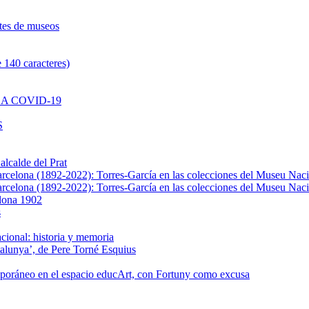
ntes de museos
 140 caracteres)
A COVID-19
S
alcalde del Prat
Barcelona (1892-2022): Torres-García en las colecciones del Museu Nac
Barcelona (1892-2022): Torres-García en las colecciones del Museu Nac
elona 1902
s
cional: historia y memoria
talunya’, de Pere Torné Esquius
mporáneo en el espacio educArt, con Fortuny como excusa