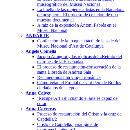
museográfico del Museu Nacional
La huella de las mujeres artistas en la Barcelona
de posguerra. El proceso de creación de una
muestra documental
A raíz de la exposición Antoni Fabrés en el
Museu Nacional
ANDARTE
Confección de la maqueta táctil de la sede del
Museu Nacional d’Art de Catalunya
Àngels Comella
Jacopo Amigoni y las réplicas del «Retrato del
marqués de la Ensenada»
El proceso de restauración-conservación de la
santa Librada de Andreu Sala
Recuperamos una virgen románica
Cómo veían el Frontal de sant Pere de Boí los
ciudadanos de la época
Anna Calvet
‘RecuperArt-19’: cuando el arte es capaz de
curar
Anna Carreras
Proceso de restauración del Cristo y la cruz de
Capdella/2
Cristo de Capdella, paradigma de
reaprovechamiento/1