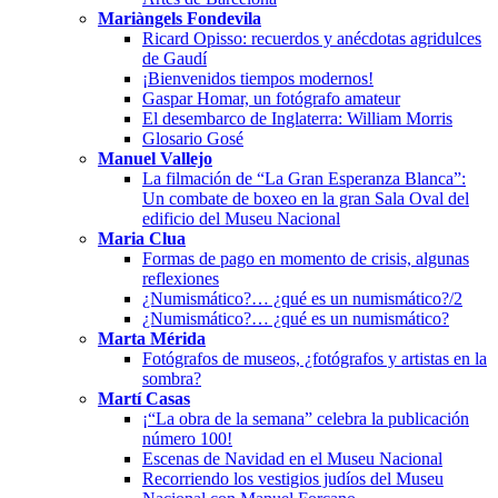
Mariàngels Fondevila
Ricard Opisso: recuerdos y anécdotas agridulces
de Gaudí
¡Bienvenidos tiempos modernos!
Gaspar Homar, un fotógrafo amateur
El desembarco de Inglaterra: William Morris
Glosario Gosé
Manuel Vallejo
La filmación de “La Gran Esperanza Blanca”:
Un combate de boxeo en la gran Sala Oval del
edificio del Museu Nacional
Maria Clua
Formas de pago en momento de crisis, algunas
reflexiones
¿Numismático?… ¿qué es un numismático?/2
¿Numismático?… ¿qué es un numismático?
Marta Mérida
Fotógrafos de museos, ¿fotógrafos y artistas en la
sombra?
Martí Casas
¡“La obra de la semana” celebra la publicación
número 100!
Escenas de Navidad en el Museu Nacional
Recorriendo los vestigios judíos del Museu