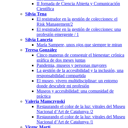
II Jornada de Ciencia Abierta y Comunicación
Científica
Sílvia Tena
El registrador en la gestión de colecciones: el
Risk Management/2
El registrador en la gestión de colecciones: una
profesión emergente / 1
Sílvia Lanceta
María Sampere, unos ojos que siempre te miran
Teresa González
Cinco maneras de conseguir el bienestar: crónica
gráfica de dos meses juntas
Pandemia, museos y personas mayores
La gestión de la accesibilidad y la inclusión, una
responsabilidad compartida
El museo, vivero multidisciplinar: un entorno
donde descubrir mi profesión
Museos y accesibilidad: una comunidad de
práctica
Valeria Mamczynski
Restaurando el color de la luz: vitrales del Museu
Nacional d’Art de Catalunya /2
Restaurando el color de la luz: vitrales del Museu
Nacional d’Art de Catalunya /1
Vicenç Martí