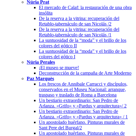
Núria Prat
El mercado de Calaf: la restauración de una obra
insólita
De la reserva a la vitrina: recuperación del
Retablo-tabernáculo de san Nicolás /2
De la reserva a la vitrina: recuperación del
Retablo-tabernáculo de san Nicolás /1
La suntuosidad de la “moda” y el brillo de los
colores del gótico II
La suntuosidad de la “moda” y el brillo de los
colores del gótico I
Núria Perales
¡El museo se mueve!
Deconstrucción de la campaña de Arte Moderno
Paz Marquès
Los frescos de Annibale Carracci y discípulos,
conservados en el Museu Nacional: arranque,
traspaso y traslado de Roma a Barcelona
Un bestiario extraordinario: San Pedro de
Arlanza. «Grifo» y «Pardus y arquitectura»/ 2
Un bestiario extraordinario: San Pedro de
Arlanza. «Grifo» y «Pardus y arquitectura» / 1
Un apostolado huérfano. Pinturas murales de
Sant Pere del Burgal/2
Un apostolado huérfano. Pinturas murales de