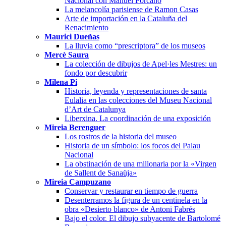
Nacional con Manuel Forcano
La melancolía parisiense de Ramon Casas
Arte de importación en la Cataluña del
Renacimiento
Maurici Dueñas
La lluvia como “prescriptora” de los museos
Mercè Saura
La colección de dibujos de Apel·les Mestres: un
fondo por descubrir
Milena Pi
Historia, leyenda y representaciones de santa
Eulalia en las colecciones del Museu Nacional
d’Art de Catalunya
Liberxina. La coordinación de una exposición
Mireia Berenguer
Los rostros de la historia del museo
Historia de un símbolo: los focos del Palau
Nacional
La obstinación de una millonaria por la «Virgen
de Sallent de Sanaüja»
Mireia Campuzano
Conservar y restaurar en tiempo de guerra
Desenterramos la figura de un centinela en la
obra «Desierto blanco» de Antoni Fabrés
Bajo el color. El dibujo subyacente de Bartolomé