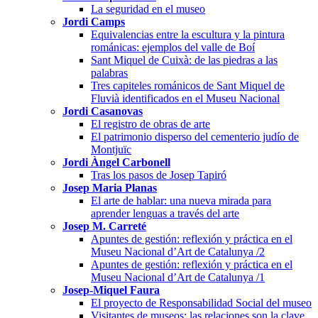
La seguridad en el museo
Jordi Camps
Equivalencias entre la escultura y la pintura
románicas: ejemplos del valle de Boí
Sant Miquel de Cuixà: de las piedras a las
palabras
Tres capiteles románicos de Sant Miquel de
Fluvià identificados en el Museu Nacional
Jordi Casanovas
El registro de obras de arte
El patrimonio disperso del cementerio judío de
Montjuïc
Jordi Àngel Carbonell
Tras los pasos de Josep Tapiró
Josep Maria Planas
El arte de hablar: una nueva mirada para
aprender lenguas a través del arte
Josep M. Carreté
Apuntes de gestión: reflexión y práctica en el
Museu Nacional d’Art de Catalunya /2
Apuntes de gestión: reflexión y práctica en el
Museu Nacional d’Art de Catalunya /1
Josep-Miquel Faura
El proyecto de Responsabilidad Social del museo
Visitantes de museos: las relaciones son la clave