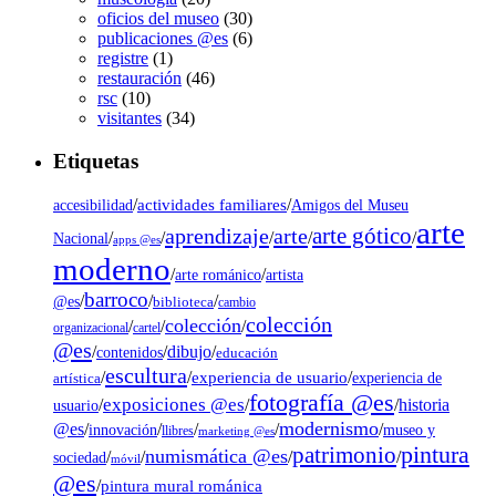
oficios del museo
(30)
publicaciones @es
(6)
registre
(1)
restauración
(46)
rsc
(10)
visitantes
(34)
Etiquetas
/
actividades familiares
/
accesibilidad
Amigos del Museu
arte
arte gótico
aprendizaje
arte
/
/
/
/
/
Nacional
apps @es
moderno
/
/
artista
arte románico
barroco
/
/
/
@es
biblioteca
cambio
colección
colección
/
/
/
organizacional
cartel
@es
dibujo
/
/
/
contenidos
educación
escultura
/
/
experiencia de usuario
/
experiencia de
artística
fotografía @es
exposiciones @es
/
/
/
historia
usuario
modernismo
@es
/
/
/
/
/
museo y
innovación
llibres
marketing @es
pintura
patrimonio
numismática @es
/
/
/
/
sociedad
móvil
@es
/
pintura mural románica