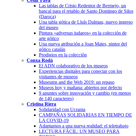
Cèsar Favà
Las tablas de Cristo Redentor de Bermejo, un
bancal para el retablo de Santo Domingo de Silos
(Daroca)
Una tabla gótica de Lluís Dalmau, nuevo ingreso
del museo
Pintura «adversus iudaeos» en la colección de
arte gótico
Una nueva atribución a Joan Mates, pintor del
gótico catalán
Prodigios en la colección
Conxa Rodà
El ADN colaborativo de los museos
Experiencias digitales para conectar con los
visitantes de museos
Museums and the Web 2019: un repaso
Museos hoy y mañana: abiertos por defecto
9 apuntes sobre innovación y cambio (en menos
de 140 caracteres)
Cristina Riera
Solidaridad con Ucrania
CAMPAÑAS SOLIDARIAS EN TIEMPO DE
LA COVID-19
Adaptarnos a una nueva realidad: el teletrabajo
LECTURA FÁCIL: UN MUSEO PARA