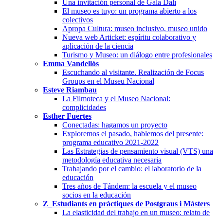
Una invitación personal de Gala Dalí
El museo es tuyo: un programa abierto a los
colectivos
Apropa Cultura: museo inclusivo, museo unido
Nueva web Articket: espíritu colaborativo y
aplicación de la ciencia
Turismo y Museo: un diálogo entre profesionales
Emma Vandellós
Escuchando al visitante. Realización de Focus
Groups en el Museu Nacional
Esteve Riambau
La Filmoteca y el Museo Nacional:
complicidades
Esther Fuertes
Conectadas: hagamos un proyecto
Exploremos el pasado, hablemos del presente:
programa educativo 2021-2022
Las Estrategias de pensamiento visual (VTS) una
metodología educativa necesaria
Trabajando por el cambio: el laboratorio de la
educación
Tres años de Tándem: la escuela y el museo
socios en la educación
Z_Estudiants en pràctiques de Postgraus i Màsters
La elasticidad del trabajo en un museo: relato de