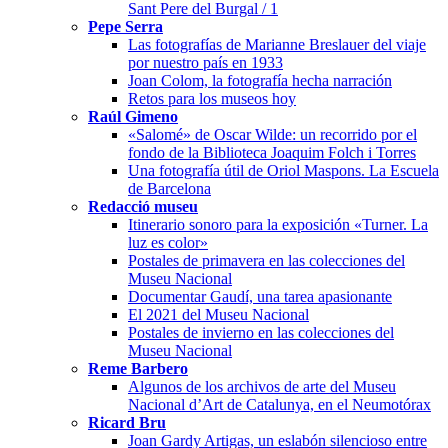
Sant Pere del Burgal / 1
Pepe Serra
Las fotografías de Marianne Breslauer del viaje
por nuestro país en 1933
Joan Colom, la fotografía hecha narración
Retos para los museos hoy
Raúl Gimeno
«Salomé» de Oscar Wilde: un recorrido por el
fondo de la Biblioteca Joaquim Folch i Torres
Una fotografía útil de Oriol Maspons. La Escuela
de Barcelona
Redacció museu
Itinerario sonoro para la exposición «Turner. La
luz es color»
Postales de primavera en las colecciones del
Museu Nacional
Documentar Gaudí, una tarea apasionante
El 2021 del Museu Nacional
Postales de invierno en las colecciones del
Museu Nacional
Reme Barbero
Algunos de los archivos de arte del Museu
Nacional d’Art de Catalunya, en el Neumotórax
Ricard Bru
Joan Gardy Artigas, un eslabón silencioso entre