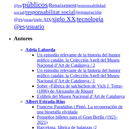
públicos
Renaixement
@es
/
/
/
responsabilidad
responsabilitat social
restauración
social
/
/
tecnología
siglo XX
@es
/
/
siglo XIX
/
/
retrato
@es
usuario
/
Autores
Adela Laborda
Un episodio relevante de la historia del humor
gráfico catalán: la Colección Agell del Museu
Nacional d’Art de Catalunya / 2
Un episodio relevante de la historia del humor
gráfico catalán: la Colección Agell del Museu
Nacional d’Art de Catalunya / 1
Sobre «Fábrica de salchichon de Vich J. Torra»
(1896) de Alexandre de Riquer
Exlibris del Museu Nacional d’Art de Catalunya
Albert Estrada-Rius
Francesc Paradaltas i Pintó. La recuperación de
una biografía olvidada
Pequeños billetes para el Gran Berlín (1921-
2021)
Barcelona, fábrica de balanzas /2