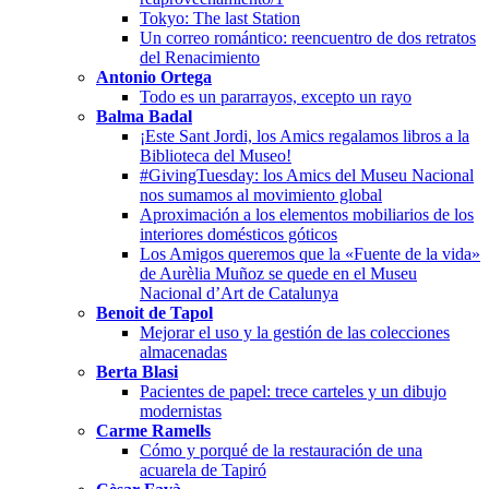
Tokyo: The last Station
Un correo romántico: reencuentro de dos retratos
del Renacimiento
Antonio Ortega
Todo es un pararrayos, excepto un rayo
Balma Badal
¡Este Sant Jordi, los Amics regalamos libros a la
Biblioteca del Museo!
#GivingTuesday: los Amics del Museu Nacional
nos sumamos al movimiento global
Aproximación a los elementos mobiliarios de los
interiores domésticos góticos
Los Amigos queremos que la «Fuente de la vida»
de Aurèlia Muñoz se quede en el Museu
Nacional d’Art de Catalunya
Benoit de Tapol
Mejorar el uso y la gestión de las colecciones
almacenadas
Berta Blasi
Pacientes de papel: trece carteles y un dibujo
modernistas
Carme Ramells
Cómo y porqué de la restauración de una
acuarela de Tapiró