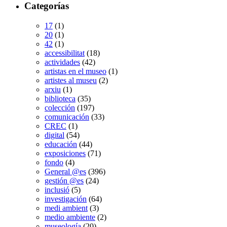
Categorías
17
(1)
20
(1)
42
(1)
accessibilitat
(18)
actividades
(42)
artistas en el museo
(1)
artistes al museu
(2)
arxiu
(1)
biblioteca
(35)
colección
(197)
comunicación
(33)
CREC
(1)
digital
(54)
educación
(44)
exposiciones
(71)
fondo
(4)
General @es
(396)
gestión @es
(24)
inclusió
(5)
investigación
(64)
medi ambient
(3)
medio ambiente
(2)
museología
(20)