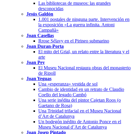
Las bibliotecas de museos: las grandes
desconocidas
Jesús Galdón
1.001 postales de ninguna parte. Intervención en
la exposición «La guerra infinita. Antoni
Campañà»
Joan Casellas
Rrose Sélavy en el Pirineo submarino
Joan Duran-Porta
El mito del Grial, un relato entre la literatura y el
arte
Joan Pey
El Museu Nacional restaura obras del monasterio
de Ripoll
Joan Yeguas
Una «esperanza» vestida de sol
Cambio de identidad en un retrato de Claudio
Coello del legado Cambó
Una serie inédita del pintor Cajetan Roos (o
Gaetano de Rosa)
Una Trinidad trifacial en el Museu Nacional
d’Art de Catalunya
Un bodegón inédito de Antonio Ponce en el
Museu Nacional d’Art de Catalunya
Joan Josep Pintado