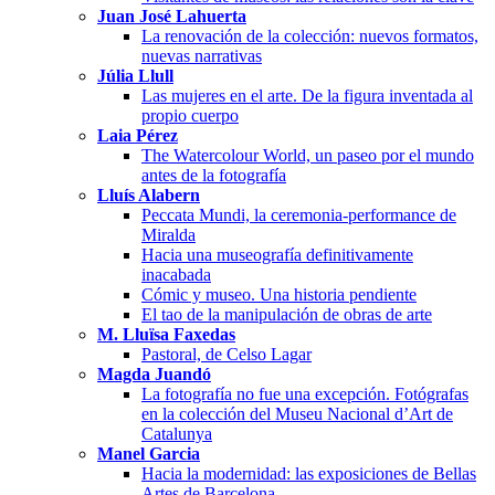
Juan José Lahuerta
La renovación de la colección: nuevos formatos,
nuevas narrativas
Júlia Llull
Las mujeres en el arte. De la figura inventada al
propio cuerpo
Laia Pérez
The Watercolour World, un paseo por el mundo
antes de la fotografía
Lluís Alabern
Peccata Mundi, la ceremonia-performance de
Miralda
Hacia una museografía definitivamente
inacabada
Cómic y museo. Una historia pendiente
El tao de la manipulación de obras de arte
M. Lluïsa Faxedas
Pastoral, de Celso Lagar
Magda Juandó
La fotografía no fue una excepción. Fotógrafas
en la colección del Museu Nacional d’Art de
Catalunya
Manel Garcia
Hacia la modernidad: las exposiciones de Bellas
Artes de Barcelona