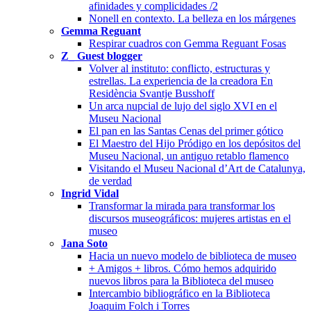
afinidades y complicidades /2
Nonell en contexto. La belleza en los márgenes
Gemma Reguant
Respirar cuadros con Gemma Reguant Fosas
Z_ Guest blogger
Volver al instituto: conflicto, estructuras y
estrellas. La experiencia de la creadora En
Residència Svantje Busshoff
Un arca nupcial de lujo del siglo XVI en el
Museu Nacional
El pan en las Santas Cenas del primer gótico
El Maestro del Hijo Pródigo en los depósitos del
Museu Nacional, un antiguo retablo flamenco
Visitando el Museu Nacional d’Art de Catalunya,
de verdad
Ingrid Vidal
Transformar la mirada para transformar los
discursos museográficos: mujeres artistas en el
museo
Jana Soto
Hacia un nuevo modelo de biblioteca de museo
+ Amigos + libros. Cómo hemos adquirido
nuevos libros para la Biblioteca del museo
Intercambio bibliográfico en la Biblioteca
Joaquim Folch i Torres