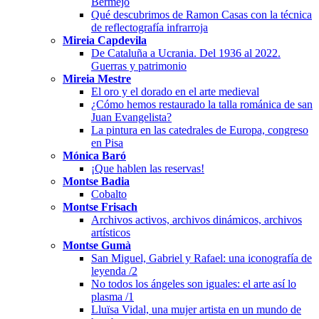
Bermejo
Qué descubrimos de Ramon Casas con la técnica
de reflectografía infrarroja
Mireia Capdevila
De Cataluña a Ucrania. Del 1936 al 2022.
Guerras y patrimonio
Mireia Mestre
El oro y el dorado en el arte medieval
¿Cómo hemos restaurado la talla románica de san
Juan Evangelista?
La pintura en las catedrales de Europa, congreso
en Pisa
Mónica Baró
¡Que hablen las reservas!
Montse Badia
Cobalto
Montse Frisach
Archivos activos, archivos dinámicos, archivos
artísticos
Montse Gumà
San Miguel, Gabriel y Rafael: una iconografía de
leyenda /2
No todos los ángeles son iguales: el arte así lo
plasma /1
Lluïsa Vidal, una mujer artista en un mundo de