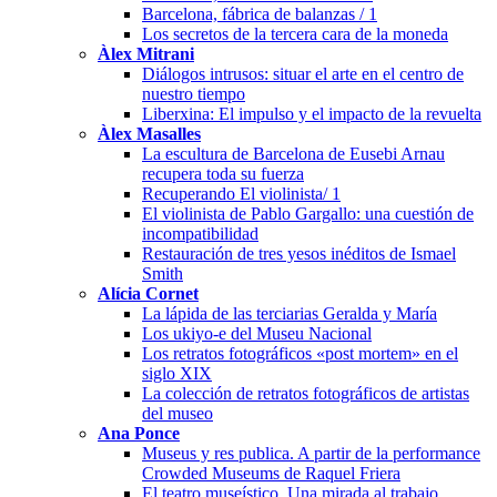
Barcelona, fábrica de balanzas / 1
Los secretos de la tercera cara de la moneda
Àlex Mitrani
Diálogos intrusos: situar el arte en el centro de
nuestro tiempo
Liberxina: El impulso y el impacto de la revuelta
Àlex Masalles
La escultura de Barcelona de Eusebi Arnau
recupera toda su fuerza
Recuperando El violinista/ 1
El violinista de Pablo Gargallo: una cuestión de
incompatibilidad
Restauración de tres yesos inéditos de Ismael
Smith
Alícia Cornet
La lápida de las terciarias Geralda y María
Los ukiyo-e del Museu Nacional
Los retratos fotográficos «post mortem» en el
siglo XIX
La colección de retratos fotográficos de artistas
del museo
Ana Ponce
Museus y res publica. A partir de la performance
Crowded Museums de Raquel Friera
El teatro museístico. Una mirada al trabajo