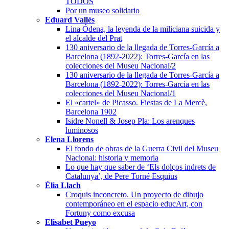
TODOS
Por un museo solidario
Eduard Vallès
Lina Ódena, la leyenda de la miliciana suicida y
el alcalde del Prat
130 aniversario de la llegada de Torres-García a
Barcelona (1892-2022): Torres-García en las
colecciones del Museu Nacional/2
130 aniversario de la llegada de Torres-García a
Barcelona (1892-2022): Torres-García en las
colecciones del Museu Nacional/1
El «cartel» de Picasso. Fiestas de La Mercè,
Barcelona 1902
Isidre Nonell & Josep Pla: Los arenques
luminosos
Elena Llorens
El fondo de obras de la Guerra Civil del Museu
Nacional: historia y memoria
Lo que hay que saber de ‘Els dolços indrets de
Catalunya’, de Pere Torné Esquius
Èlia Llach
Croquis inconcreto. Un proyecto de dibujo
contemporáneo en el espacio educArt, con
Fortuny como excusa
Elisabet Pueyo