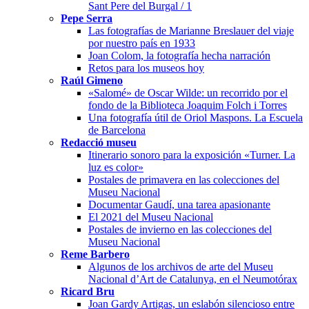
Sant Pere del Burgal / 1
Pepe Serra
Las fotografías de Marianne Breslauer del viaje
por nuestro país en 1933
Joan Colom, la fotografía hecha narración
Retos para los museos hoy
Raúl Gimeno
«Salomé» de Oscar Wilde: un recorrido por el
fondo de la Biblioteca Joaquim Folch i Torres
Una fotografía útil de Oriol Maspons. La Escuela
de Barcelona
Redacció museu
Itinerario sonoro para la exposición «Turner. La
luz es color»
Postales de primavera en las colecciones del
Museu Nacional
Documentar Gaudí, una tarea apasionante
El 2021 del Museu Nacional
Postales de invierno en las colecciones del
Museu Nacional
Reme Barbero
Algunos de los archivos de arte del Museu
Nacional d’Art de Catalunya, en el Neumotórax
Ricard Bru
Joan Gardy Artigas, un eslabón silencioso entre