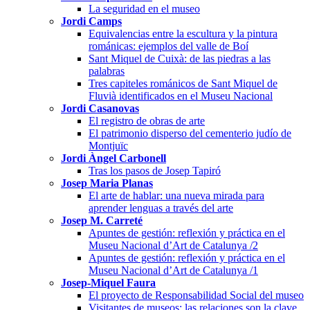
La seguridad en el museo
Jordi Camps
Equivalencias entre la escultura y la pintura
románicas: ejemplos del valle de Boí
Sant Miquel de Cuixà: de las piedras a las
palabras
Tres capiteles románicos de Sant Miquel de
Fluvià identificados en el Museu Nacional
Jordi Casanovas
El registro de obras de arte
El patrimonio disperso del cementerio judío de
Montjuïc
Jordi Àngel Carbonell
Tras los pasos de Josep Tapiró
Josep Maria Planas
El arte de hablar: una nueva mirada para
aprender lenguas a través del arte
Josep M. Carreté
Apuntes de gestión: reflexión y práctica en el
Museu Nacional d’Art de Catalunya /2
Apuntes de gestión: reflexión y práctica en el
Museu Nacional d’Art de Catalunya /1
Josep-Miquel Faura
El proyecto de Responsabilidad Social del museo
Visitantes de museos: las relaciones son la clave