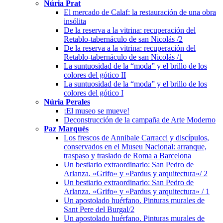
Núria Prat
El mercado de Calaf: la restauración de una obra
insólita
De la reserva a la vitrina: recuperación del
Retablo-tabernáculo de san Nicolás /2
De la reserva a la vitrina: recuperación del
Retablo-tabernáculo de san Nicolás /1
La suntuosidad de la “moda” y el brillo de los
colores del gótico II
La suntuosidad de la “moda” y el brillo de los
colores del gótico I
Núria Perales
¡El museo se mueve!
Deconstrucción de la campaña de Arte Moderno
Paz Marquès
Los frescos de Annibale Carracci y discípulos,
conservados en el Museu Nacional: arranque,
traspaso y traslado de Roma a Barcelona
Un bestiario extraordinario: San Pedro de
Arlanza. «Grifo» y «Pardus y arquitectura»/ 2
Un bestiario extraordinario: San Pedro de
Arlanza. «Grifo» y «Pardus y arquitectura» / 1
Un apostolado huérfano. Pinturas murales de
Sant Pere del Burgal/2
Un apostolado huérfano. Pinturas murales de