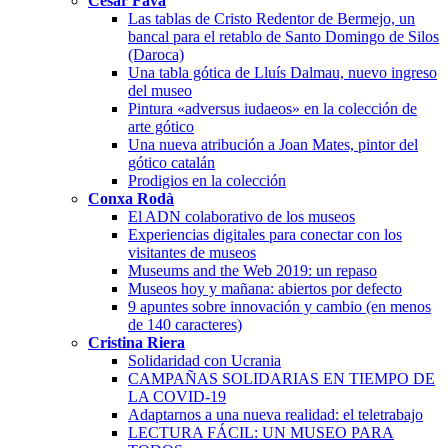
Cèsar Favà
Las tablas de Cristo Redentor de Bermejo, un
bancal para el retablo de Santo Domingo de Silos
(Daroca)
Una tabla gótica de Lluís Dalmau, nuevo ingreso
del museo
Pintura «adversus iudaeos» en la colección de
arte gótico
Una nueva atribución a Joan Mates, pintor del
gótico catalán
Prodigios en la colección
Conxa Rodà
El ADN colaborativo de los museos
Experiencias digitales para conectar con los
visitantes de museos
Museums and the Web 2019: un repaso
Museos hoy y mañana: abiertos por defecto
9 apuntes sobre innovación y cambio (en menos
de 140 caracteres)
Cristina Riera
Solidaridad con Ucrania
CAMPAÑAS SOLIDARIAS EN TIEMPO DE
LA COVID-19
Adaptarnos a una nueva realidad: el teletrabajo
LECTURA FÁCIL: UN MUSEO PARA