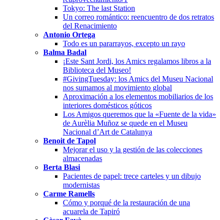
Tokyo: The last Station
Un correo romántico: reencuentro de dos retratos
del Renacimiento
Antonio Ortega
Todo es un pararrayos, excepto un rayo
Balma Badal
¡Este Sant Jordi, los Amics regalamos libros a la
Biblioteca del Museo!
#GivingTuesday: los Amics del Museu Nacional
nos sumamos al movimiento global
Aproximación a los elementos mobiliarios de los
interiores domésticos góticos
Los Amigos queremos que la «Fuente de la vida»
de Aurèlia Muñoz se quede en el Museu
Nacional d’Art de Catalunya
Benoit de Tapol
Mejorar el uso y la gestión de las colecciones
almacenadas
Berta Blasi
Pacientes de papel: trece carteles y un dibujo
modernistas
Carme Ramells
Cómo y porqué de la restauración de una
acuarela de Tapiró