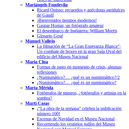
Mariàngels Fondevila
Ricard Opisso: recuerdos y anécdotas agridulces
de Gaudí
¡Bienvenidos tiempos modernos!
Gaspar Homar, un fotógrafo amateur
El desembarco de Inglaterra: William Morris
Glosario Gosé
Manuel Vallejo
La filmación de “La Gran Esperanza Blanca”:
Un combate de boxeo en la gran Sala Oval del
edificio del Museu Nacional
Maria Clua
Formas de pago en momento de crisis, algunas
reflexiones
¿Numismático?… ¿qué es un numismático?/2
¿Numismático?… ¿qué es un numismático?
Marta Mérida
Fotógrafos de museos, ¿fotógrafos y artistas en la
sombra?
Martí Casas
¡“La obra de la semana” celebra la publicación
número 100!
Escenas de Navidad en el Museu Nacional
Recorriendo los vestigios judíos del Museu