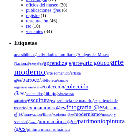
oficios del museo
(30)
publicaciones @es
(6)
registre
(1)
restauración
(46)
rsc
(10)
visitantes
(34)
Etiquetas
/
actividades familiares
/
accesibilidad
Amigos del Museu
arte
arte gótico
aprendizaje
arte
/
/
/
/
/
Nacional
apps @es
moderno
/
/
artista
arte románico
barroco
/
/
/
@es
biblioteca
cambio
colección
colección
/
/
/
organizacional
cartel
@es
dibujo
/
/
/
contenidos
educación
escultura
/
/
experiencia de usuario
/
experiencia de
artística
fotografía @es
exposiciones @es
/
/
/
historia
usuario
modernismo
@es
/
/
/
/
/
museo y
innovación
llibres
marketing @es
pintura
patrimonio
numismática @es
/
/
/
/
sociedad
móvil
@es
/
pintura mural románica