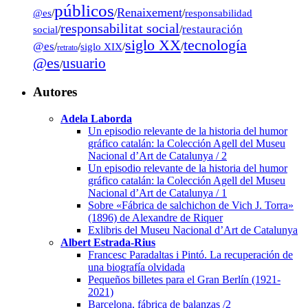
públicos
Renaixement
@es
/
/
/
responsabilidad
responsabilitat social
restauración
social
/
/
tecnología
siglo XX
@es
/
/
siglo XIX
/
/
retrato
@es
usuario
/
Autores
Adela Laborda
Un episodio relevante de la historia del humor
gráfico catalán: la Colección Agell del Museu
Nacional d’Art de Catalunya / 2
Un episodio relevante de la historia del humor
gráfico catalán: la Colección Agell del Museu
Nacional d’Art de Catalunya / 1
Sobre «Fábrica de salchichon de Vich J. Torra»
(1896) de Alexandre de Riquer
Exlibris del Museu Nacional d’Art de Catalunya
Albert Estrada-Rius
Francesc Paradaltas i Pintó. La recuperación de
una biografía olvidada
Pequeños billetes para el Gran Berlín (1921-
2021)
Barcelona, fábrica de balanzas /2