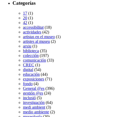
Categorías
17
(1)
20
(1)
42
(1)
accessibilitat
(18)
actividades
(42)
artistas en el museo
(1)
artistes al museu
(2)
arxiu
(1)
biblioteca
(35)
colección
(197)
comunicación
(33)
CREC
(1)
digital
(54)
educación
(44)
exposiciones
(71)
fondo
(4)
General @es
(396)
gestión @es
(24)
inclusió
(5)
investigación
(64)
medi ambient
(3)
medio ambiente
(2)
museología
(20)