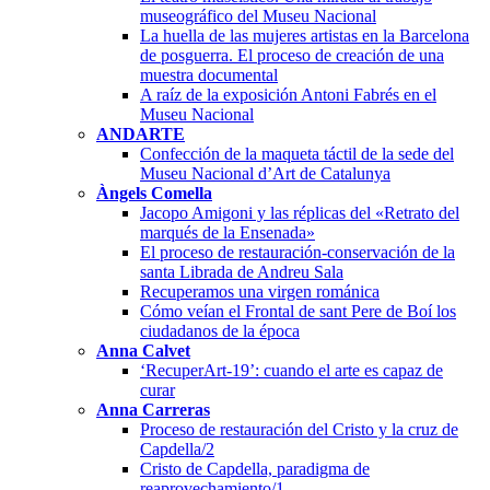
museográfico del Museu Nacional
La huella de las mujeres artistas en la Barcelona
de posguerra. El proceso de creación de una
muestra documental
A raíz de la exposición Antoni Fabrés en el
Museu Nacional
ANDARTE
Confección de la maqueta táctil de la sede del
Museu Nacional d’Art de Catalunya
Àngels Comella
Jacopo Amigoni y las réplicas del «Retrato del
marqués de la Ensenada»
El proceso de restauración-conservación de la
santa Librada de Andreu Sala
Recuperamos una virgen románica
Cómo veían el Frontal de sant Pere de Boí los
ciudadanos de la época
Anna Calvet
‘RecuperArt-19’: cuando el arte es capaz de
curar
Anna Carreras
Proceso de restauración del Cristo y la cruz de
Capdella/2
Cristo de Capdella, paradigma de
reaprovechamiento/1