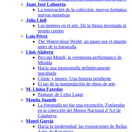
Juan José Lahuerta
La renovación de la colección: nuevos formatos,
nuevas narrativas
Júlia Llull
Las mujeres en el arte. De la figura inventada al
propio cuerpo
Laia Pérez
The Watercolour World, un paseo por el mundo
antes de la fotografía
Lluís Alabern
Peccata Mundi, la ceremonia-performance de
Miralda
Hacia una museografía definitivamente
inacabada
Cómic y museo. Una historia pendiente
El tao de la manipulación de obras de arte
M. Lluïsa Faxedas
Pastoral, de Celso Lagar
Magda Juandó
La fotografía no fue una excepción. Fotógrafas
en la colección del Museu Nacional d’Art de
Catalunya
Manel Garcia
Hacia la modernidad: las exposiciones de Bellas
Artes de Barcelona