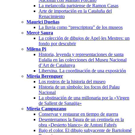
Nacional con Manuel Forcano
La melancolía parisiense de Ramon Casas
Arte de importación en la Cataluña del
Renacimiento
Maurici Dueñas
La lluvia como “prescriptora” de los museos
Mercè Saura
La colección de dibujos de Apel·les Mestres: un
fondo por descubrir
Milena Pi
Historia, leyenda y representaciones de santa
Eulalia en las colecciones del Museu Nacional
d’Art de Catalunya
Liberxina. La coordinación de una exposición
Mireia Berenguer
Los rostros de la historia del museo
Historia de un símbolo: los focos del Palau
Nacional
La obstinación de una millonaria por la «Virgen
de Sallent de Sanaüja»
Mireia Campuzano
Conservar y restaurar en tiempo de guerra
Desenterramos la figura de un centinela en la
obra «Desierto blanco» de Antoni Fabrés
Bajo el color. El dibujo subyacente de Bartolomé