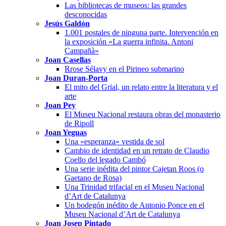
Las bibliotecas de museos: las grandes
desconocidas
Jesús Galdón
1.001 postales de ninguna parte. Intervención en
la exposición «La guerra infinita. Antoni
Campañà»
Joan Casellas
Rrose Sélavy en el Pirineo submarino
Joan Duran-Porta
El mito del Grial, un relato entre la literatura y el
arte
Joan Pey
El Museu Nacional restaura obras del monasterio
de Ripoll
Joan Yeguas
Una «esperanza» vestida de sol
Cambio de identidad en un retrato de Claudio
Coello del legado Cambó
Una serie inédita del pintor Cajetan Roos (o
Gaetano de Rosa)
Una Trinidad trifacial en el Museu Nacional
d’Art de Catalunya
Un bodegón inédito de Antonio Ponce en el
Museu Nacional d’Art de Catalunya
Joan Josep Pintado