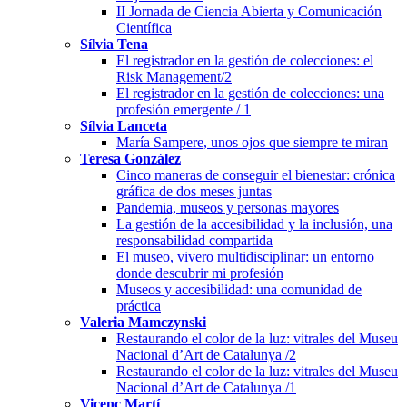
II Jornada de Ciencia Abierta y Comunicación
Científica
Sílvia Tena
El registrador en la gestión de colecciones: el
Risk Management/2
El registrador en la gestión de colecciones: una
profesión emergente / 1
Sílvia Lanceta
María Sampere, unos ojos que siempre te miran
Teresa González
Cinco maneras de conseguir el bienestar: crónica
gráfica de dos meses juntas
Pandemia, museos y personas mayores
La gestión de la accesibilidad y la inclusión, una
responsabilidad compartida
El museo, vivero multidisciplinar: un entorno
donde descubrir mi profesión
Museos y accesibilidad: una comunidad de
práctica
Valeria Mamczynski
Restaurando el color de la luz: vitrales del Museu
Nacional d’Art de Catalunya /2
Restaurando el color de la luz: vitrales del Museu
Nacional d’Art de Catalunya /1
Vicenç Martí