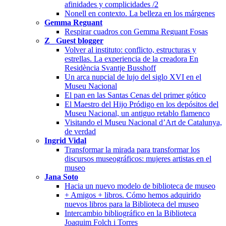
afinidades y complicidades /2
Nonell en contexto. La belleza en los márgenes
Gemma Reguant
Respirar cuadros con Gemma Reguant Fosas
Z_ Guest blogger
Volver al instituto: conflicto, estructuras y
estrellas. La experiencia de la creadora En
Residència Svantje Busshoff
Un arca nupcial de lujo del siglo XVI en el
Museu Nacional
El pan en las Santas Cenas del primer gótico
El Maestro del Hijo Pródigo en los depósitos del
Museu Nacional, un antiguo retablo flamenco
Visitando el Museu Nacional d’Art de Catalunya,
de verdad
Ingrid Vidal
Transformar la mirada para transformar los
discursos museográficos: mujeres artistas en el
museo
Jana Soto
Hacia un nuevo modelo de biblioteca de museo
+ Amigos + libros. Cómo hemos adquirido
nuevos libros para la Biblioteca del museo
Intercambio bibliográfico en la Biblioteca
Joaquim Folch i Torres