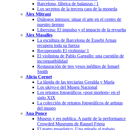
Barcelona, fábrica de balanzas / 1
Los secretos de la tercera cara de la moneda
Àlex Mitrani
Diálogos intrusos: situar el arte en el centro de
nuestro tiempo
Liberxina: El impulso y el impacto de la revuelta
Àlex Masalles
La escultura de Barcelona de Eusebi Arnau
recupera toda su fuerza
Recuperando El violinista/ 1
El violinista de Pablo Gargallo: una cuestión de
incompatibilidad
Restauración de tres yesos inéditos de Ismael
Smith
Alícia Cornet
La lápida de las terciarias Geralda y María
Los ukiyo-e del Museu Nacional
Los retratos fotográficos «post mortem» en el
siglo XIX
La colección de retratos fotográficos de artistas
del museo
Ana Ponce
Museus y res publica. A partir de la performance
Crowded Museums de Raquel Friera
El teatro museístico. Una mirada al trabajo