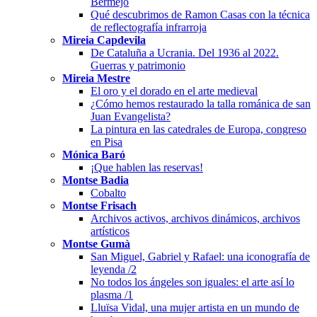
Bermejo
Qué descubrimos de Ramon Casas con la técnica
de reflectografía infrarroja
Mireia Capdevila
De Cataluña a Ucrania. Del 1936 al 2022.
Guerras y patrimonio
Mireia Mestre
El oro y el dorado en el arte medieval
¿Cómo hemos restaurado la talla románica de san
Juan Evangelista?
La pintura en las catedrales de Europa, congreso
en Pisa
Mónica Baró
¡Que hablen las reservas!
Montse Badia
Cobalto
Montse Frisach
Archivos activos, archivos dinámicos, archivos
artísticos
Montse Gumà
San Miguel, Gabriel y Rafael: una iconografía de
leyenda /2
No todos los ángeles son iguales: el arte así lo
plasma /1
Lluïsa Vidal, una mujer artista en un mundo de