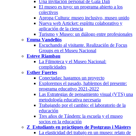
Una invitación personal de Gala Dalí
El museo es tuyo: un programa abierto a los
colectivos
Apropa Cultura: museo inclusivo, museo unido
Nueva web Articket: espíritu colaborativo y
aplicación de la ciencia
Turismo y Museo: un diálogo entre profesionales
Emma Vandellós
Escuchando al visitante. Realización de Focus
Groups en el Museu Nacional
Esteve Riambau
La Filmoteca y el Museo Nacional:
complicidades
Esther Fuertes
Conectadas: hagamos un proyecto
Exploremos el pasado, hablemos del presente:
programa educativo 2021-2022
Las Estrategias de pensamiento visual (VTS) una
metodología educativa necesaria
Trabajando por el cambio: el laboratorio de la
educación
Tres años de Tándem: la escuela y el museo
socios en la educación
Z_Estudiants en pràctiques de Postgraus i Màsters
La elasticidad del trabajo en un museo: relato de