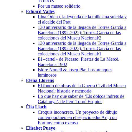
TODOS
Por un museo solidario
Eduard Vallès
Lina Ódena, la leyenda de la miliciana suicida y
el alcalde del Prat
130 aniversario de la llegada de Torres-García a
Barcelona (1892-2022): Torres-García en las
colecciones del Museu Nacional/2
130 aniversario de la llegada de Torres-García a
Barcelona (1892-2022): Torres-García en las
colecciones del Museu Nacional/1
El «cartel» de Picasso. Fiestas de La Mercè,
Barcelona 1902
Isidre Nonell & Josep Pla: Los arenques
luminosos
Elena Llorens
El fondo de obras de la Guerra Civil del Museu
Nacional: historia y memoria
Lo que hay que saber de ‘Els dolços indrets de
Catalunya’, de Pere Torné Esquius
Èlia Llach
Croquis inconcreto. Un proyecto de dibujo
contemporáneo en el espacio educArt, con
Fortuny como excusa
Elisabet Pueyo