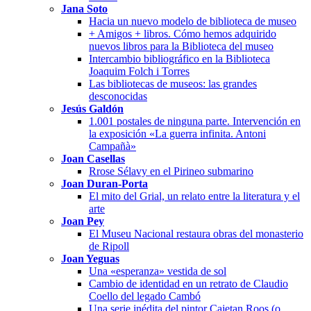
Jana Soto
Hacia un nuevo modelo de biblioteca de museo
+ Amigos + libros. Cómo hemos adquirido
nuevos libros para la Biblioteca del museo
Intercambio bibliográfico en la Biblioteca
Joaquim Folch i Torres
Las bibliotecas de museos: las grandes
desconocidas
Jesús Galdón
1.001 postales de ninguna parte. Intervención en
la exposición «La guerra infinita. Antoni
Campañà»
Joan Casellas
Rrose Sélavy en el Pirineo submarino
Joan Duran-Porta
El mito del Grial, un relato entre la literatura y el
arte
Joan Pey
El Museu Nacional restaura obras del monasterio
de Ripoll
Joan Yeguas
Una «esperanza» vestida de sol
Cambio de identidad en un retrato de Claudio
Coello del legado Cambó
Una serie inédita del pintor Cajetan Roos (o