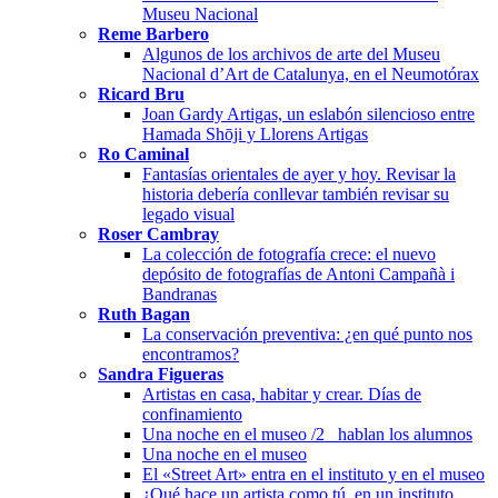
Museu Nacional
Reme Barbero
Algunos de los archivos de arte del Museu
Nacional d’Art de Catalunya, en el Neumotórax
Ricard Bru
Joan Gardy Artigas, un eslabón silencioso entre
Hamada Shōji y Llorens Artigas
Ro Caminal
Fantasías orientales de ayer y hoy. Revisar la
historia debería conllevar también revisar su
legado visual
Roser Cambray
La colección de fotografía crece: el nuevo
depósito de fotografías de Antoni Campañà i
Bandranas
Ruth Bagan
La conservación preventiva: ¿en qué punto nos
encontramos?
Sandra Figueras
Artistas en casa, habitar y crear. Días de
confinamiento
Una noche en el museo /2_ hablan los alumnos
Una noche en el museo
El «Street Art» entra en el instituto y en el museo
¿Qué hace un artista como tú, en un instituto