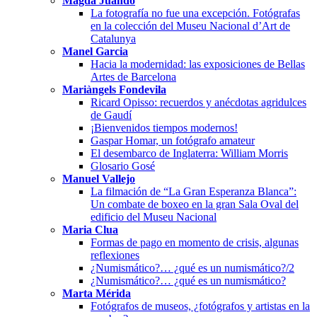
Magda Juandó
La fotografía no fue una excepción. Fotógrafas
en la colección del Museu Nacional d’Art de
Catalunya
Manel Garcia
Hacia la modernidad: las exposiciones de Bellas
Artes de Barcelona
Mariàngels Fondevila
Ricard Opisso: recuerdos y anécdotas agridulces
de Gaudí
¡Bienvenidos tiempos modernos!
Gaspar Homar, un fotógrafo amateur
El desembarco de Inglaterra: William Morris
Glosario Gosé
Manuel Vallejo
La filmación de “La Gran Esperanza Blanca”:
Un combate de boxeo en la gran Sala Oval del
edificio del Museu Nacional
Maria Clua
Formas de pago en momento de crisis, algunas
reflexiones
¿Numismático?… ¿qué es un numismático?/2
¿Numismático?… ¿qué es un numismático?
Marta Mérida
Fotógrafos de museos, ¿fotógrafos y artistas en la