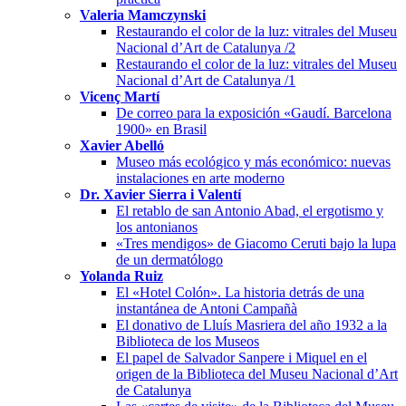
Valeria Mamczynski
Restaurando el color de la luz: vitrales del Museu
Nacional d’Art de Catalunya /2
Restaurando el color de la luz: vitrales del Museu
Nacional d’Art de Catalunya /1
Vicenç Martí
De correo para la exposición «Gaudí. Barcelona
1900» en Brasil
Xavier Abelló
Museo más ecológico y más económico: nuevas
instalaciones en arte moderno
Dr. Xavier Sierra i Valentí
El retablo de san Antonio Abad, el ergotismo y
los antonianos
«Tres mendigos» de Giacomo Ceruti bajo la lupa
de un dermatólogo
Yolanda Ruiz
El «Hotel Colón». La historia detrás de una
instantánea de Antoni Campañà
El donativo de Lluís Masriera del año 1932 a la
Biblioteca de los Museos
El papel de Salvador Sanpere i Miquel en el
origen de la Biblioteca del Museu Nacional d’Art
de Catalunya