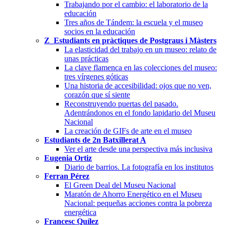
Trabajando por el cambio: el laboratorio de la
educación
Tres años de Tándem: la escuela y el museo
socios en la educación
Z_Estudiants en pràctiques de Postgraus i Màsters
La elasticidad del trabajo en un museo: relato de
unas prácticas
La clave flamenca en las colecciones del museo:
tres vírgenes góticas
Una historia de accesibilidad: ojos que no ven,
corazón que sí siente
Reconstruyendo puertas del pasado.
Adentrándonos en el fondo lapidario del Museu
Nacional
La creación de GIFs de arte en el museo
Estudiants de 2n Batxillerat A
Ver el arte desde una perspectiva más inclusiva
Eugenia Ortiz
Diario de barrios. La fotografía en los institutos
Ferran Pérez
El Green Deal del Museu Nacional
Maratón de Ahorro Energético en el Museu
Nacional: pequeñas acciones contra la pobreza
energética
Francesc Quílez