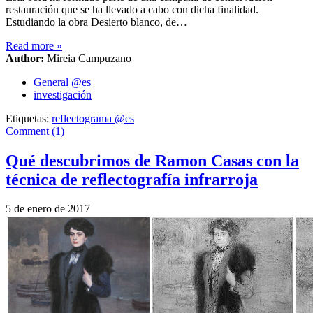
restauración que se ha llevado a cabo con dicha finalidad.
Estudiando la obra Desierto blanco, de…
Read more
»
Author:
Mireia Campuzano
General @es
investigación
Etiquetas:
reflectograma @es
Comment (1)
Qué descubrimos de Ramon Casas con la
técnica de reflectografía infrarroja
5 de enero de 2017