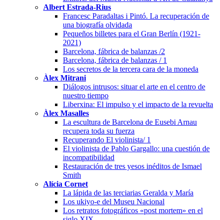
Albert Estrada-Rius
Francesc Paradaltas i Pintó. La recuperación de
una biografía olvidada
Pequeños billetes para el Gran Berlín (1921-
2021)
Barcelona, fábrica de balanzas /2
Barcelona, fábrica de balanzas / 1
Los secretos de la tercera cara de la moneda
Àlex Mitrani
Diálogos intrusos: situar el arte en el centro de
nuestro tiempo
Liberxina: El impulso y el impacto de la revuelta
Àlex Masalles
La escultura de Barcelona de Eusebi Arnau
recupera toda su fuerza
Recuperando El violinista/ 1
El violinista de Pablo Gargallo: una cuestión de
incompatibilidad
Restauración de tres yesos inéditos de Ismael
Smith
Alícia Cornet
La lápida de las terciarias Geralda y María
Los ukiyo-e del Museu Nacional
Los retratos fotográficos «post mortem» en el
siglo XIX