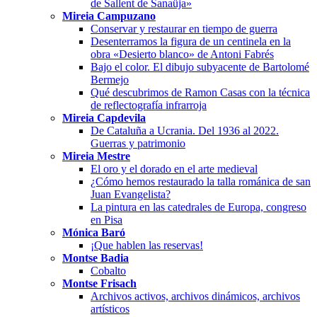
de Sallent de Sanaüja»
Mireia Campuzano
Conservar y restaurar en tiempo de guerra
Desenterramos la figura de un centinela en la
obra «Desierto blanco» de Antoni Fabrés
Bajo el color. El dibujo subyacente de Bartolomé
Bermejo
Qué descubrimos de Ramon Casas con la técnica
de reflectografía infrarroja
Mireia Capdevila
De Cataluña a Ucrania. Del 1936 al 2022.
Guerras y patrimonio
Mireia Mestre
El oro y el dorado en el arte medieval
¿Cómo hemos restaurado la talla románica de san
Juan Evangelista?
La pintura en las catedrales de Europa, congreso
en Pisa
Mónica Baró
¡Que hablen las reservas!
Montse Badia
Cobalto
Montse Frisach
Archivos activos, archivos dinámicos, archivos
artísticos