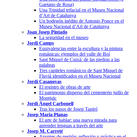
Gaetano de Rosa)
Una Trinidad trifacial en el Museu Nacional
d’Art de Catalunya
Un bodegón inédito de Antonio Ponce en el
Museu Nacional d’Art de Catalunya
Joan Josep Pintado
La seguridad en el museo
Jordi Camps
Equivalencias entre la escultura y la pintura
románicas: ejemplos del valle de Boí
Sant Miquel de Cuixà: de las piedras a las
palabras
Tres capiteles románicos de Sant Miquel de
Fluvià identificados en el Museu Nacional
Jordi Casanovas
El registro de obras de arte
El patrimonio disperso del cementerio judío de
Montjuïc
Jordi Àngel Carbonell
Tras los pasos de Josep Tapiró
Josep Maria Planas
El arte de hablar: una nueva mirada para
aprender lenguas a través del arte
Josep M. Carreté
Apuntes de gestión: reflexión y práctica en el