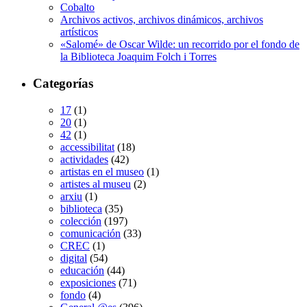
Cobalto
Archivos activos, archivos dinámicos, archivos
artísticos
«Salomé» de Oscar Wilde: un recorrido por el fondo de
la Biblioteca Joaquim Folch i Torres
Categorías
17
(1)
20
(1)
42
(1)
accessibilitat
(18)
actividades
(42)
artistas en el museo
(1)
artistes al museu
(2)
arxiu
(1)
biblioteca
(35)
colección
(197)
comunicación
(33)
CREC
(1)
digital
(54)
educación
(44)
exposiciones
(71)
fondo
(4)