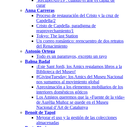
‘RecuperArt-19’: cuando el arte es capaz de
curar
Anna Carreras
Proceso de restauración del Cristo y la cruz de
Capdella/2
Cristo de Capdella, paradigma de
reaprovechamiento/1
Tokyo: The last Station
Un correo romántico: reencuentro de dos retratos
del Renacimiento
Antonio Ortega
Todo es un pararrayos, excepto un rayo
Balma Badal
¡Este Sant Jordi, los Amics regalamos libros a la
Biblioteca del Museo!
#GivingTuesday: los Amics del Museu Nacional
nos sumamos al movimiento global
Aproximación a los elementos mobiliarios de los
interiores domésticos góticos
Los Amigos queremos que la «Fuente de la vida»
de Aurèlia Muñoz se quede en el Museu
Nacional d’Art de Catalunya
Benoit de Tapol
Mejorar el uso y la gestión de las colecciones
almacenadas