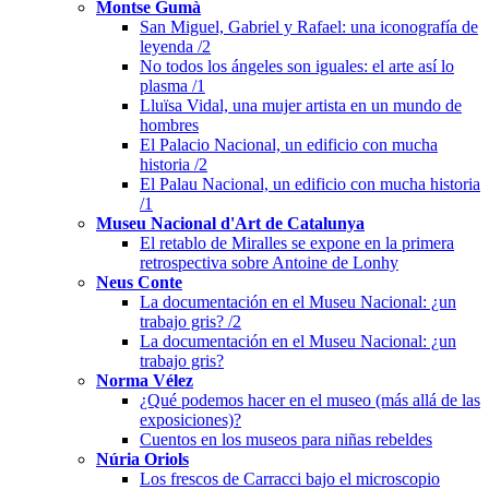
Montse Gumà
San Miguel, Gabriel y Rafael: una iconografía de
leyenda /2
No todos los ángeles son iguales: el arte así lo
plasma /1
Lluïsa Vidal, una mujer artista en un mundo de
hombres
El Palacio Nacional, un edificio con mucha
historia /2
El Palau Nacional, un edificio con mucha historia
/1
Museu Nacional d'Art de Catalunya
El retablo de Miralles se expone en la primera
retrospectiva sobre Antoine de Lonhy
Neus Conte
La documentación en el Museu Nacional: ¿un
trabajo gris? /2
La documentación en el Museu Nacional: ¿un
trabajo gris?
Norma Vélez
¿Qué podemos hacer en el museo (más allá de las
exposiciones)?
Cuentos en los museos para niñas rebeldes
Núria Oriols
Los frescos de Carracci bajo el microscopio