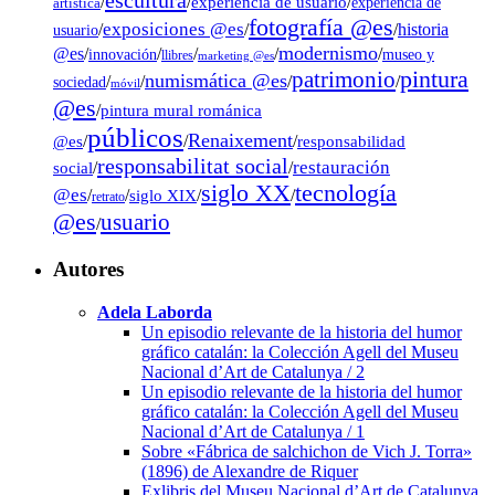
escultura
/
/
experiencia de usuario
/
experiencia de
artística
fotografía @es
exposiciones @es
/
/
/
historia
usuario
modernismo
@es
/
/
/
/
/
museo y
innovación
llibres
marketing @es
pintura
patrimonio
numismática @es
/
/
/
/
sociedad
móvil
@es
/
pintura mural románica
públicos
Renaixement
@es
/
/
/
responsabilidad
responsabilitat social
restauración
social
/
/
tecnología
siglo XX
@es
/
/
siglo XIX
/
/
retrato
@es
usuario
/
Autores
Adela Laborda
Un episodio relevante de la historia del humor
gráfico catalán: la Colección Agell del Museu
Nacional d’Art de Catalunya / 2
Un episodio relevante de la historia del humor
gráfico catalán: la Colección Agell del Museu
Nacional d’Art de Catalunya / 1
Sobre «Fábrica de salchichon de Vich J. Torra»
(1896) de Alexandre de Riquer
Exlibris del Museu Nacional d’Art de Catalunya