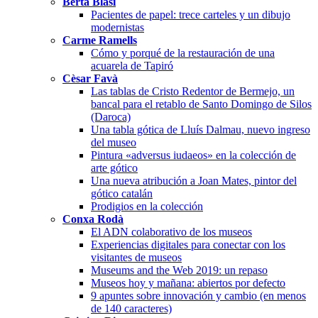
Berta Blasi
Pacientes de papel: trece carteles y un dibujo
modernistas
Carme Ramells
Cómo y porqué de la restauración de una
acuarela de Tapiró
Cèsar Favà
Las tablas de Cristo Redentor de Bermejo, un
bancal para el retablo de Santo Domingo de Silos
(Daroca)
Una tabla gótica de Lluís Dalmau, nuevo ingreso
del museo
Pintura «adversus iudaeos» en la colección de
arte gótico
Una nueva atribución a Joan Mates, pintor del
gótico catalán
Prodigios en la colección
Conxa Rodà
El ADN colaborativo de los museos
Experiencias digitales para conectar con los
visitantes de museos
Museums and the Web 2019: un repaso
Museos hoy y mañana: abiertos por defecto
9 apuntes sobre innovación y cambio (en menos
de 140 caracteres)