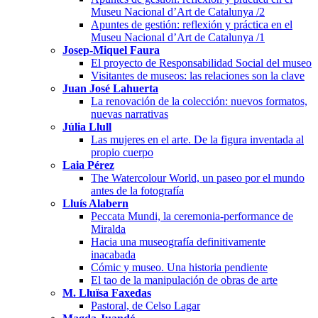
Museu Nacional d’Art de Catalunya /2
Apuntes de gestión: reflexión y práctica en el
Museu Nacional d’Art de Catalunya /1
Josep-Miquel Faura
El proyecto de Responsabilidad Social del museo
Visitantes de museos: las relaciones son la clave
Juan José Lahuerta
La renovación de la colección: nuevos formatos,
nuevas narrativas
Júlia Llull
Las mujeres en el arte. De la figura inventada al
propio cuerpo
Laia Pérez
The Watercolour World, un paseo por el mundo
antes de la fotografía
Lluís Alabern
Peccata Mundi, la ceremonia-performance de
Miralda
Hacia una museografía definitivamente
inacabada
Cómic y museo. Una historia pendiente
El tao de la manipulación de obras de arte
M. Lluïsa Faxedas
Pastoral, de Celso Lagar