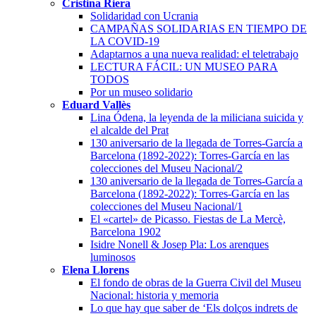
Cristina Riera
Solidaridad con Ucrania
CAMPAÑAS SOLIDARIAS EN TIEMPO DE
LA COVID-19
Adaptarnos a una nueva realidad: el teletrabajo
LECTURA FÁCIL: UN MUSEO PARA
TODOS
Por un museo solidario
Eduard Vallès
Lina Ódena, la leyenda de la miliciana suicida y
el alcalde del Prat
130 aniversario de la llegada de Torres-García a
Barcelona (1892-2022): Torres-García en las
colecciones del Museu Nacional/2
130 aniversario de la llegada de Torres-García a
Barcelona (1892-2022): Torres-García en las
colecciones del Museu Nacional/1
El «cartel» de Picasso. Fiestas de La Mercè,
Barcelona 1902
Isidre Nonell & Josep Pla: Los arenques
luminosos
Elena Llorens
El fondo de obras de la Guerra Civil del Museu
Nacional: historia y memoria
Lo que hay que saber de ‘Els dolços indrets de