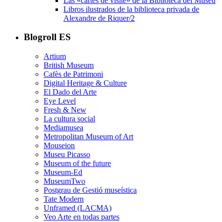
Las «cartes de visite» de la Biblioteca del Museu
Libros ilustrados de la biblioteca privada de
Alexandre de Riquer/2
Blogroll ES
Artium
British Museum
Cafès de Patrimoni
Digital Heritage & Culture
El Dado del Arte
Eye Level
Fresh & New
La cultura social
Mediamusea
Metropolitan Museum of Art
Mouseion
Museu Picasso
Museum of the future
Museum-Ed
MuseumTwo
Postgrau de Gestió museística
Tate Modern
Unframed (LACMA)
Veo Arte en todas partes