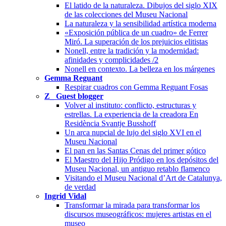
El latido de la naturaleza. Dibujos del siglo XIX
de las colecciones del Museu Nacional
La naturaleza y la sensibilidad artística moderna
«Exposición pública de un cuadro» de Ferrer
Miró. La superación de los prejuicios elitistas
Nonell, entre la tradición y la modernidad:
afinidades y complicidades /2
Nonell en contexto. La belleza en los márgenes
Gemma Reguant
Respirar cuadros con Gemma Reguant Fosas
Z_ Guest blogger
Volver al instituto: conflicto, estructuras y
estrellas. La experiencia de la creadora En
Residència Svantje Busshoff
Un arca nupcial de lujo del siglo XVI en el
Museu Nacional
El pan en las Santas Cenas del primer gótico
El Maestro del Hijo Pródigo en los depósitos del
Museu Nacional, un antiguo retablo flamenco
Visitando el Museu Nacional d’Art de Catalunya,
de verdad
Ingrid Vidal
Transformar la mirada para transformar los
discursos museográficos: mujeres artistas en el
museo