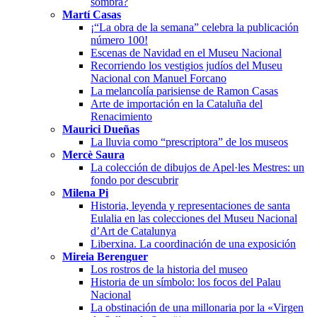
sombra?
Martí Casas
¡“La obra de la semana” celebra la publicación
número 100!
Escenas de Navidad en el Museu Nacional
Recorriendo los vestigios judíos del Museu
Nacional con Manuel Forcano
La melancolía parisiense de Ramon Casas
Arte de importación en la Cataluña del
Renacimiento
Maurici Dueñas
La lluvia como “prescriptora” de los museos
Mercè Saura
La colección de dibujos de Apel·les Mestres: un
fondo por descubrir
Milena Pi
Historia, leyenda y representaciones de santa
Eulalia en las colecciones del Museu Nacional
d’Art de Catalunya
Liberxina. La coordinación de una exposición
Mireia Berenguer
Los rostros de la historia del museo
Historia de un símbolo: los focos del Palau
Nacional
La obstinación de una millonaria por la «Virgen