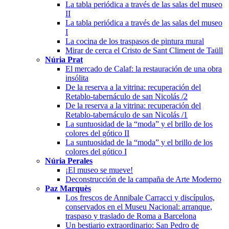
La tabla periódica a través de las salas del museo
II
La tabla periódica a través de las salas del museo
I
La cocina de los traspasos de pintura mural
Mirar de cerca el Cristo de Sant Climent de Taüll
Núria Prat
El mercado de Calaf: la restauración de una obra
insólita
De la reserva a la vitrina: recuperación del
Retablo-tabernáculo de san Nicolás /2
De la reserva a la vitrina: recuperación del
Retablo-tabernáculo de san Nicolás /1
La suntuosidad de la “moda” y el brillo de los
colores del gótico II
La suntuosidad de la “moda” y el brillo de los
colores del gótico I
Núria Perales
¡El museo se mueve!
Deconstrucción de la campaña de Arte Moderno
Paz Marquès
Los frescos de Annibale Carracci y discípulos,
conservados en el Museu Nacional: arranque,
traspaso y traslado de Roma a Barcelona
Un bestiario extraordinario: San Pedro de