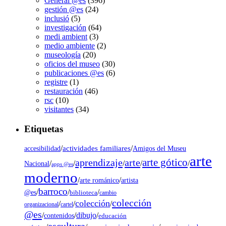
General @es
(396)
gestión @es
(24)
inclusió
(5)
investigación
(64)
medi ambient
(3)
medio ambiente
(2)
museología
(20)
oficios del museo
(30)
publicaciones @es
(6)
registre
(1)
restauración
(46)
rsc
(10)
visitantes
(34)
Etiquetas
/
actividades familiares
/
accesibilidad
Amigos del Museu
arte
arte gótico
aprendizaje
arte
/
/
/
/
/
Nacional
apps @es
moderno
/
/
artista
arte románico
barroco
/
/
/
@es
biblioteca
cambio
colección
colección
/
/
/
organizacional
cartel
@es
dibujo
/
/
/
contenidos
educación