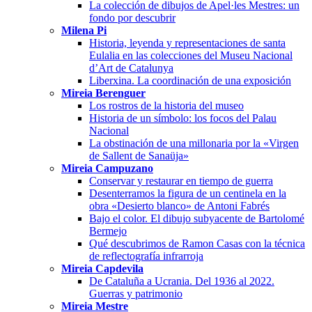
La colección de dibujos de Apel·les Mestres: un
fondo por descubrir
Milena Pi
Historia, leyenda y representaciones de santa
Eulalia en las colecciones del Museu Nacional
d’Art de Catalunya
Liberxina. La coordinación de una exposición
Mireia Berenguer
Los rostros de la historia del museo
Historia de un símbolo: los focos del Palau
Nacional
La obstinación de una millonaria por la «Virgen
de Sallent de Sanaüja»
Mireia Campuzano
Conservar y restaurar en tiempo de guerra
Desenterramos la figura de un centinela en la
obra «Desierto blanco» de Antoni Fabrés
Bajo el color. El dibujo subyacente de Bartolomé
Bermejo
Qué descubrimos de Ramon Casas con la técnica
de reflectografía infrarroja
Mireia Capdevila
De Cataluña a Ucrania. Del 1936 al 2022.
Guerras y patrimonio
Mireia Mestre