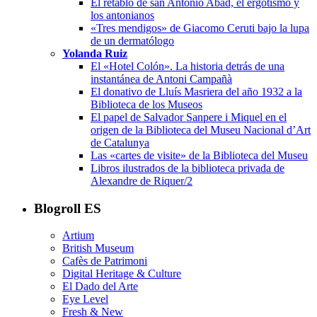
El retablo de san Antonio Abad, el ergotismo y
los antonianos
«Tres mendigos» de Giacomo Ceruti bajo la lupa
de un dermatólogo
Yolanda Ruiz
El «Hotel Colón». La historia detrás de una
instantánea de Antoni Campañà
El donativo de Lluís Masriera del año 1932 a la
Biblioteca de los Museos
El papel de Salvador Sanpere i Miquel en el
origen de la Biblioteca del Museu Nacional d’Art
de Catalunya
Las «cartes de visite» de la Biblioteca del Museu
Libros ilustrados de la biblioteca privada de
Alexandre de Riquer/2
Blogroll ES
Artium
British Museum
Cafès de Patrimoni
Digital Heritage & Culture
El Dado del Arte
Eye Level
Fresh & New