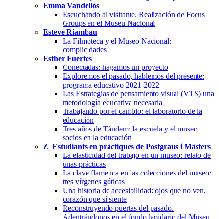
Emma Vandellós
Escuchando al visitante. Realización de Focus
Groups en el Museu Nacional
Esteve Riambau
La Filmoteca y el Museo Nacional:
complicidades
Esther Fuertes
Conectadas: hagamos un proyecto
Exploremos el pasado, hablemos del presente:
programa educativo 2021-2022
Las Estrategias de pensamiento visual (VTS) una
metodología educativa necesaria
Trabajando por el cambio: el laboratorio de la
educación
Tres años de Tándem: la escuela y el museo
socios en la educación
Z_Estudiants en pràctiques de Postgraus i Màsters
La elasticidad del trabajo en un museo: relato de
unas prácticas
La clave flamenca en las colecciones del museo:
tres vírgenes góticas
Una historia de accesibilidad: ojos que no ven,
corazón que sí siente
Reconstruyendo puertas del pasado.
Adentrándonos en el fondo lapidario del Museu