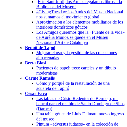
¡Este Sant Jordi, los Amics regalamos libros a la
Biblioteca del Museo!
#GivingTuesday: los Amics del Museu Nacional
nos sumamos al movimiento global
Aproximación a los elementos mobiliarios de los
interiores domésticos góticos
Los Amigos queremos que la «Fuente de la vida»
de Aurèlia Muñoz se quede en el Museu
Nacional d’Art de Catalunya
Benoit de Tapol
Mejorar el uso y la gestión de las colecciones
almacenadas
Berta Blasi
Pacientes de papel: trece carteles y un dibujo
modernistas
Carme Ramells
Cómo y porqué de la restauración de una
acuarela de Tapiró
Cèsar Favà
Las tablas de Cristo Redentor de Bermejo, un
bancal para el retablo de Santo Domingo de Silos
(Daroca)
Una tabla gótica de Lluís Dalmau, nuevo ingreso
del museo
Pintura «adversus iudaeos» en la colección de