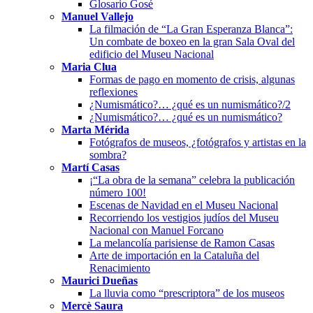
Glosario Gosé
Manuel Vallejo
La filmación de “La Gran Esperanza Blanca”:
Un combate de boxeo en la gran Sala Oval del
edificio del Museu Nacional
Maria Clua
Formas de pago en momento de crisis, algunas
reflexiones
¿Numismático?… ¿qué es un numismático?/2
¿Numismático?… ¿qué es un numismático?
Marta Mérida
Fotógrafos de museos, ¿fotógrafos y artistas en la
sombra?
Martí Casas
¡“La obra de la semana” celebra la publicación
número 100!
Escenas de Navidad en el Museu Nacional
Recorriendo los vestigios judíos del Museu
Nacional con Manuel Forcano
La melancolía parisiense de Ramon Casas
Arte de importación en la Cataluña del
Renacimiento
Maurici Dueñas
La lluvia como “prescriptora” de los museos
Mercè Saura