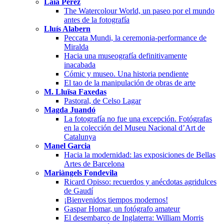
Laia Pérez
The Watercolour World, un paseo por el mundo
antes de la fotografía
Lluís Alabern
Peccata Mundi, la ceremonia-performance de
Miralda
Hacia una museografía definitivamente
inacabada
Cómic y museo. Una historia pendiente
El tao de la manipulación de obras de arte
M. Lluïsa Faxedas
Pastoral, de Celso Lagar
Magda Juandó
La fotografía no fue una excepción. Fotógrafas
en la colección del Museu Nacional d’Art de
Catalunya
Manel Garcia
Hacia la modernidad: las exposiciones de Bellas
Artes de Barcelona
Mariàngels Fondevila
Ricard Opisso: recuerdos y anécdotas agridulces
de Gaudí
¡Bienvenidos tiempos modernos!
Gaspar Homar, un fotógrafo amateur
El desembarco de Inglaterra: William Morris