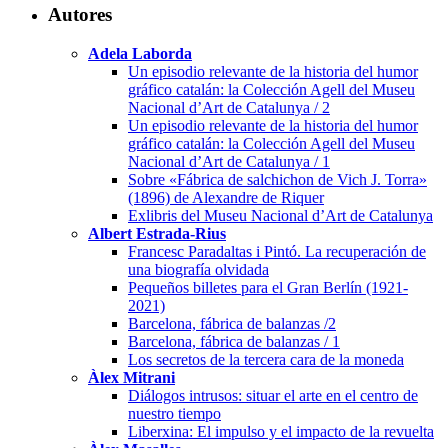
Autores
Adela Laborda
Un episodio relevante de la historia del humor
gráfico catalán: la Colección Agell del Museu
Nacional d’Art de Catalunya / 2
Un episodio relevante de la historia del humor
gráfico catalán: la Colección Agell del Museu
Nacional d’Art de Catalunya / 1
Sobre «Fábrica de salchichon de Vich J. Torra»
(1896) de Alexandre de Riquer
Exlibris del Museu Nacional d’Art de Catalunya
Albert Estrada-Rius
Francesc Paradaltas i Pintó. La recuperación de
una biografía olvidada
Pequeños billetes para el Gran Berlín (1921-
2021)
Barcelona, fábrica de balanzas /2
Barcelona, fábrica de balanzas / 1
Los secretos de la tercera cara de la moneda
Àlex Mitrani
Diálogos intrusos: situar el arte en el centro de
nuestro tiempo
Liberxina: El impulso y el impacto de la revuelta