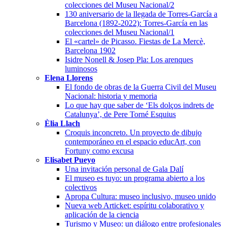
colecciones del Museu Nacional/2
130 aniversario de la llegada de Torres-García a
Barcelona (1892-2022): Torres-García en las
colecciones del Museu Nacional/1
El «cartel» de Picasso. Fiestas de La Mercè,
Barcelona 1902
Isidre Nonell & Josep Pla: Los arenques
luminosos
Elena Llorens
El fondo de obras de la Guerra Civil del Museu
Nacional: historia y memoria
Lo que hay que saber de ‘Els dolços indrets de
Catalunya’, de Pere Torné Esquius
Èlia Llach
Croquis inconcreto. Un proyecto de dibujo
contemporáneo en el espacio educArt, con
Fortuny como excusa
Elisabet Pueyo
Una invitación personal de Gala Dalí
El museo es tuyo: un programa abierto a los
colectivos
Apropa Cultura: museo inclusivo, museo unido
Nueva web Articket: espíritu colaborativo y
aplicación de la ciencia
Turismo y Museo: un diálogo entre profesionales