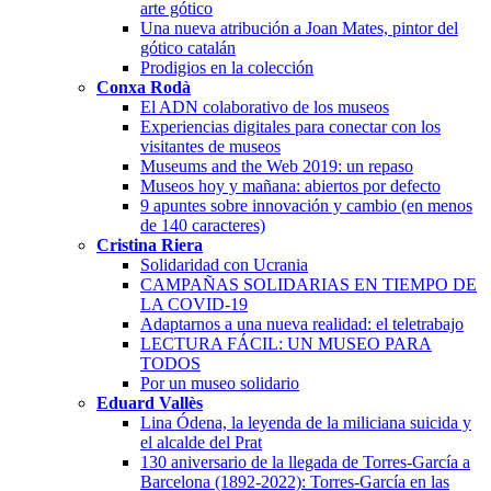
arte gótico
Una nueva atribución a Joan Mates, pintor del
gótico catalán
Prodigios en la colección
Conxa Rodà
El ADN colaborativo de los museos
Experiencias digitales para conectar con los
visitantes de museos
Museums and the Web 2019: un repaso
Museos hoy y mañana: abiertos por defecto
9 apuntes sobre innovación y cambio (en menos
de 140 caracteres)
Cristina Riera
Solidaridad con Ucrania
CAMPAÑAS SOLIDARIAS EN TIEMPO DE
LA COVID-19
Adaptarnos a una nueva realidad: el teletrabajo
LECTURA FÁCIL: UN MUSEO PARA
TODOS
Por un museo solidario
Eduard Vallès
Lina Ódena, la leyenda de la miliciana suicida y
el alcalde del Prat
130 aniversario de la llegada de Torres-García a
Barcelona (1892-2022): Torres-García en las