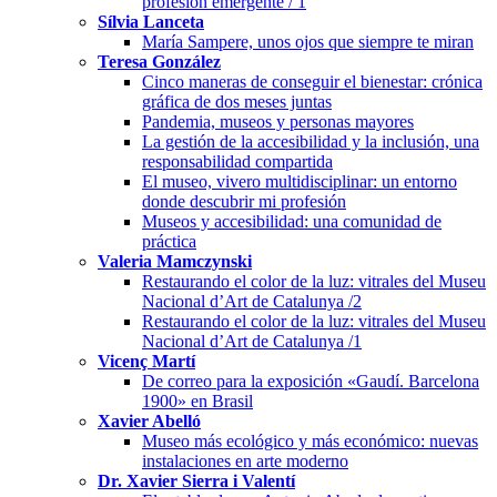
profesión emergente / 1
Sílvia Lanceta
María Sampere, unos ojos que siempre te miran
Teresa González
Cinco maneras de conseguir el bienestar: crónica
gráfica de dos meses juntas
Pandemia, museos y personas mayores
La gestión de la accesibilidad y la inclusión, una
responsabilidad compartida
El museo, vivero multidisciplinar: un entorno
donde descubrir mi profesión
Museos y accesibilidad: una comunidad de
práctica
Valeria Mamczynski
Restaurando el color de la luz: vitrales del Museu
Nacional d’Art de Catalunya /2
Restaurando el color de la luz: vitrales del Museu
Nacional d’Art de Catalunya /1
Vicenç Martí
De correo para la exposición «Gaudí. Barcelona
1900» en Brasil
Xavier Abelló
Museo más ecológico y más económico: nuevas
instalaciones en arte moderno
Dr. Xavier Sierra i Valentí