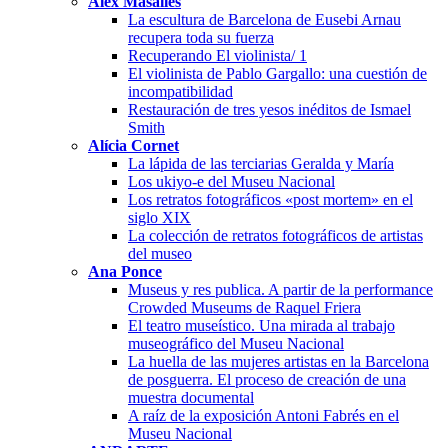
Àlex Masalles
La escultura de Barcelona de Eusebi Arnau
recupera toda su fuerza
Recuperando El violinista/ 1
El violinista de Pablo Gargallo: una cuestión de
incompatibilidad
Restauración de tres yesos inéditos de Ismael
Smith
Alícia Cornet
La lápida de las terciarias Geralda y María
Los ukiyo-e del Museu Nacional
Los retratos fotográficos «post mortem» en el
siglo XIX
La colección de retratos fotográficos de artistas
del museo
Ana Ponce
Museus y res publica. A partir de la performance
Crowded Museums de Raquel Friera
El teatro museístico. Una mirada al trabajo
museográfico del Museu Nacional
La huella de las mujeres artistas en la Barcelona
de posguerra. El proceso de creación de una
muestra documental
A raíz de la exposición Antoni Fabrés en el
Museu Nacional