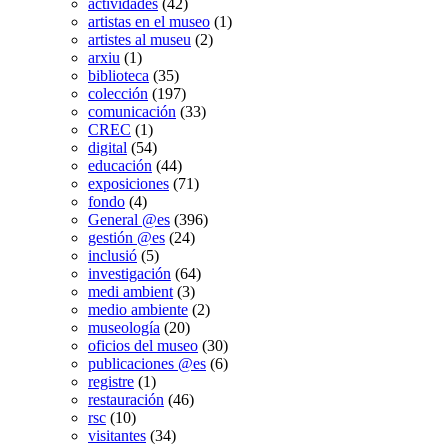
actividades
(42)
artistas en el museo
(1)
artistes al museu
(2)
arxiu
(1)
biblioteca
(35)
colección
(197)
comunicación
(33)
CREC
(1)
digital
(54)
educación
(44)
exposiciones
(71)
fondo
(4)
General @es
(396)
gestión @es
(24)
inclusió
(5)
investigación
(64)
medi ambient
(3)
medio ambiente
(2)
museología
(20)
oficios del museo
(30)
publicaciones @es
(6)
registre
(1)
restauración
(46)
rsc
(10)
visitantes
(34)