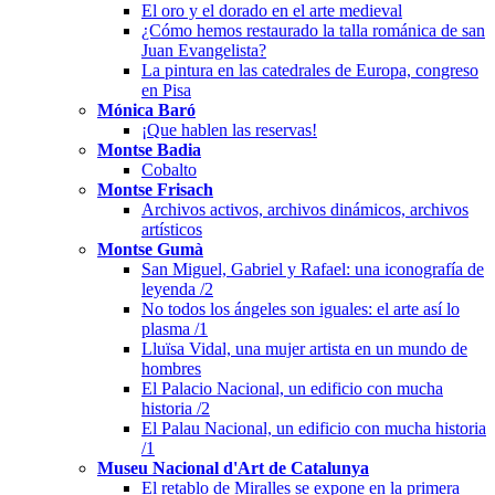
El oro y el dorado en el arte medieval
¿Cómo hemos restaurado la talla románica de san
Juan Evangelista?
La pintura en las catedrales de Europa, congreso
en Pisa
Mónica Baró
¡Que hablen las reservas!
Montse Badia
Cobalto
Montse Frisach
Archivos activos, archivos dinámicos, archivos
artísticos
Montse Gumà
San Miguel, Gabriel y Rafael: una iconografía de
leyenda /2
No todos los ángeles son iguales: el arte así lo
plasma /1
Lluïsa Vidal, una mujer artista en un mundo de
hombres
El Palacio Nacional, un edificio con mucha
historia /2
El Palau Nacional, un edificio con mucha historia
/1
Museu Nacional d'Art de Catalunya
El retablo de Miralles se expone en la primera