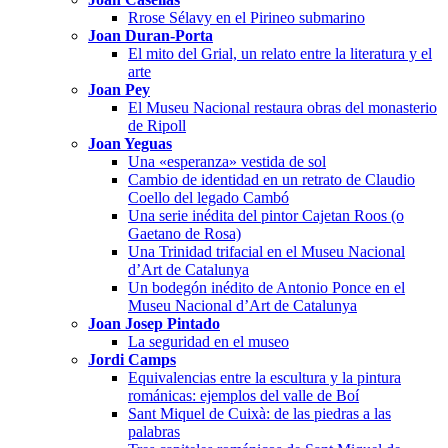
Rrose Sélavy en el Pirineo submarino
Joan Duran-Porta
El mito del Grial, un relato entre la literatura y el
arte
Joan Pey
El Museu Nacional restaura obras del monasterio
de Ripoll
Joan Yeguas
Una «esperanza» vestida de sol
Cambio de identidad en un retrato de Claudio
Coello del legado Cambó
Una serie inédita del pintor Cajetan Roos (o
Gaetano de Rosa)
Una Trinidad trifacial en el Museu Nacional
d’Art de Catalunya
Un bodegón inédito de Antonio Ponce en el
Museu Nacional d’Art de Catalunya
Joan Josep Pintado
La seguridad en el museo
Jordi Camps
Equivalencias entre la escultura y la pintura
románicas: ejemplos del valle de Boí
Sant Miquel de Cuixà: de las piedras a las
palabras