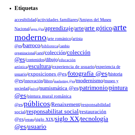
Etiquetas
/
actividades familiares
/
accesibilidad
Amigos del Museu
arte
arte gótico
aprendizaje
arte
/
/
/
/
/
Nacional
apps @es
moderno
/
/
artista
arte románico
barroco
/
/
/
@es
biblioteca
cambio
colección
colección
/
/
/
organizacional
cartel
@es
dibujo
/
/
/
contenidos
educación
escultura
/
/
experiencia de usuario
/
experiencia de
artística
fotografía @es
exposiciones @es
/
/
/
historia
usuario
modernismo
@es
/
/
/
/
/
museo y
innovación
llibres
marketing @es
pintura
patrimonio
numismática @es
/
/
/
/
sociedad
móvil
@es
/
pintura mural románica
públicos
Renaixement
@es
/
/
/
responsabilidad
responsabilitat social
restauración
social
/
/
tecnología
siglo XX
@es
/
/
siglo XIX
/
/
retrato
@es
usuario
/