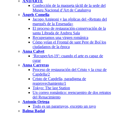
ANDARTE
Confección de la maqueta táctil de la sede del
Museu Nacional d’Art de Catalunya
Àngels Comella
Jacopo Amigoni y las réplicas del «Retrato del
marqués de la Ensenada»
El proceso de restauración-conservación de la
santa Librada de Andreu Sala
Recuperamos una virgen románica
Cómo veían el Frontal de sant Pere de Boí los
ciudadanos de la época
Anna Calvet
‘RecuperArt-19’: cuando el arte es capaz de
curar
Anna Carreras
Proceso de restauración del Cristo y la cruz de
Capdella/2
Cristo de Capdella, paradigma de
reaprovechamiento/1
Tokyo: The last Station
Un correo romántico: reencuentro de dos retratos
del Renacimiento
Antonio Ortega
Todo es un pararrayos, excepto un rayo
Balma Badal