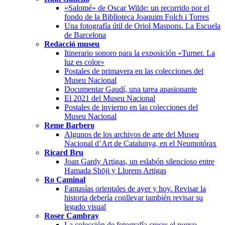
«Salomé» de Oscar Wilde: un recorrido por el
fondo de la Biblioteca Joaquim Folch i Torres
Una fotografía útil de Oriol Maspons. La Escuela
de Barcelona
Redacció museu
Itinerario sonoro para la exposición «Turner. La
luz es color»
Postales de primavera en las colecciones del
Museu Nacional
Documentar Gaudí, una tarea apasionante
El 2021 del Museu Nacional
Postales de invierno en las colecciones del
Museu Nacional
Reme Barbero
Algunos de los archivos de arte del Museu
Nacional d’Art de Catalunya, en el Neumotórax
Ricard Bru
Joan Gardy Artigas, un eslabón silencioso entre
Hamada Shōji y Llorens Artigas
Ro Caminal
Fantasías orientales de ayer y hoy. Revisar la
historia debería conllevar también revisar su
legado visual
Roser Cambray
La colección de fotografía crece: el nuevo