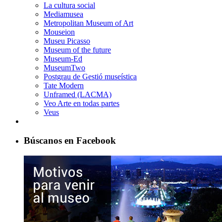
La cultura social
Mediamusea
Metropolitan Museum of Art
Mouseion
Museu Picasso
Museum of the future
Museum-Ed
MuseumTwo
Postgrau de Gestió museística
Tate Modern
Unframed (LACMA)
Veo Arte en todas partes
Veus
Búscanos en Facebook