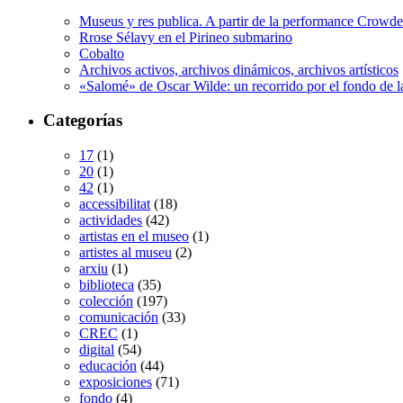
Museus y res publica. A partir de la performance Crow
Rrose Sélavy en el Pirineo submarino
Cobalto
Archivos activos, archivos dinámicos, archivos artísticos
«Salomé» de Oscar Wilde: un recorrido por el fondo de l
Categorías
17
(1)
20
(1)
42
(1)
accessibilitat
(18)
actividades
(42)
artistas en el museo
(1)
artistes al museu
(2)
arxiu
(1)
biblioteca
(35)
colección
(197)
comunicación
(33)
CREC
(1)
digital
(54)
educación
(44)
exposiciones
(71)
fondo
(4)