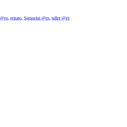
a @es
,
retrato
,
Signorini @es
,
taller @es