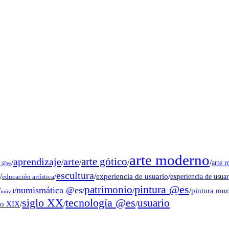
arte moderno
arte gótico
aprendizaje
arte
/
/
/
/
/
arte 
s @es
escultura
/
/
/
experiencia de usuario
/
experiencia de usuar
educación artística
pintura @es
patrimonio
numismática @es
/
/
/
/
/
pintura mu
móvil
tecnología @es
siglo XX
usuario
lo XIX
/
/
/