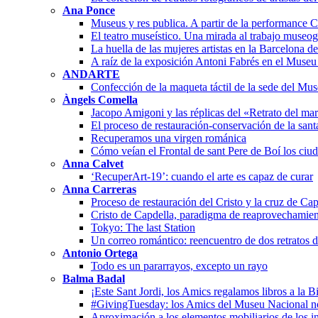
Ana Ponce
Museus y res publica. A partir de la performanc
El teatro museístico. Una mirada al trabajo museo
La huella de las mujeres artistas en la Barcelona 
A raíz de la exposición Antoni Fabrés en el Muse
ANDARTE
Confección de la maqueta táctil de la sede del Mu
Àngels Comella
Jacopo Amigoni y las réplicas del «Retrato del ma
El proceso de restauración-conservación de la san
Recuperamos una virgen románica
Cómo veían el Frontal de sant Pere de Boí los ciu
Anna Calvet
‘RecuperArt-19’: cuando el arte es capaz de curar
Anna Carreras
Proceso de restauración del Cristo y la cruz de Cap
Cristo de Capdella, paradigma de reaprovechamien
Tokyo: The last Station
Un correo romántico: reencuentro de dos retratos 
Antonio Ortega
Todo es un pararrayos, excepto un rayo
Balma Badal
¡Este Sant Jordi, los Amics regalamos libros a la B
#GivingTuesday: los Amics del Museu Nacional n
Aproximación a los elementos mobiliarios de los in