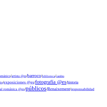
barroco
/
/
/
/
artista @es
románico
biblioteca
cambio
fotografía @es
exposiciones @es
/
/
/
historia
io
públicos
Renaixement
ral románica @es
/
/
/
responsabilidad