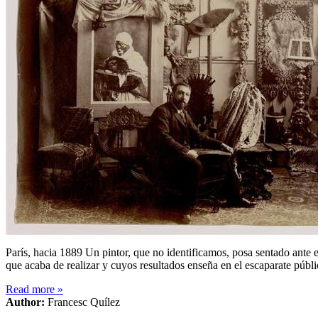
París, hacia 1889 Un pintor, que no identificamos, posa sentado ante 
que acaba de realizar y cuyos resultados enseña en el escaparate púb
Read more
»
Author:
Francesc Quílez