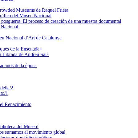
e Crowded Museums de Raquel Friera
gráfico del Museu Nacional
de posguerra. El proceso de creación de una muestra documental
u Nacional
seu Nacional d’Art de Catalunya
rqués de la Ensenada»
ta Librada de Andreu Sala
dadanos de la época
della/2
to/1
del Renacimiento
iblioteca del Museo!
os sumamos al movimiento global
teriores domésticos góticos