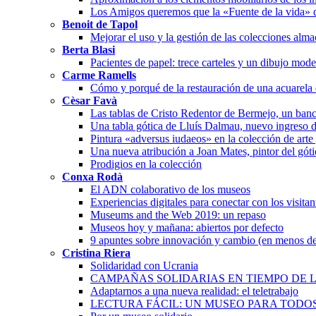
Los Amigos queremos que la «Fuente de la vida» 
Benoit de Tapol
Mejorar el uso y la gestión de las colecciones alm
Berta Blasi
Pacientes de papel: trece carteles y un dibujo mode
Carme Ramells
Cómo y porqué de la restauración de una acuarela
Cèsar Favà
Las tablas de Cristo Redentor de Bermejo, un banc
Una tabla gótica de Lluís Dalmau, nuevo ingreso 
Pintura «adversus iudaeos» en la colección de arte
Una nueva atribución a Joan Mates, pintor del góti
Prodigios en la colección
Conxa Rodà
El ADN colaborativo de los museos
Experiencias digitales para conectar con los visita
Museums and the Web 2019: un repaso
Museos hoy y mañana: abiertos por defecto
9 apuntes sobre innovación y cambio (en menos de
Cristina Riera
Solidaridad con Ucrania
CAMPAÑAS SOLIDARIAS EN TIEMPO DE L
Adaptarnos a una nueva realidad: el teletrabajo
LECTURA FÁCIL: UN MUSEO PARA TODO