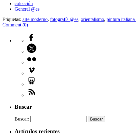
colección
General @es
Etiquetas:
arte moderno
,
fotografía @es
,
orientalismo
,
pintura italian
Comment (0)
Buscar
Buscar:
Artículos recientes