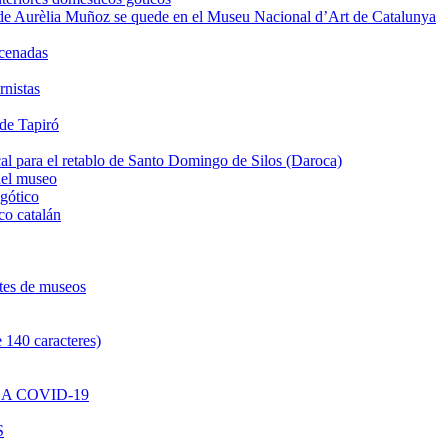
de Aurèlia Muñoz se quede en el Museu Nacional d’Art de Catalunya
acenadas
rnistas
 de Tapiró
al para el retablo de Santo Domingo de Silos (Daroca)
del museo
 gótico
co catalán
ntes de museos
 140 caracteres)
A COVID-19
S