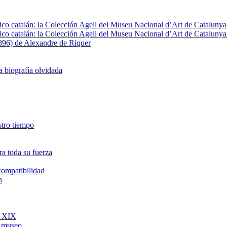
fico catalán: la Colección Agell del Museu Nacional d’Art de Catalunya 
fico catalán: la Colección Agell del Museu Nacional d’Art de Catalunya 
1896) de Alexandre de Riquer
a biografía olvidada
estro tiempo
a toda su fuerza
ncompatibilidad
h
o XIX
l museo