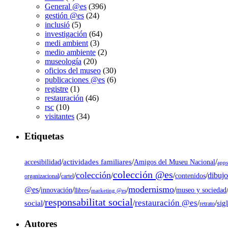
General @es
(396)
gestión @es
(24)
inclusió
(5)
investigación
(64)
medi ambient
(3)
medio ambiente
(2)
museología
(20)
oficios del museo
(30)
publicaciones @es
(6)
registre
(1)
restauración
(46)
rsc
(10)
visitantes
(34)
Etiquetas
/
actividades familiares
/
/
accesibilidad
Amigos del Museu Nacional
app
colección @es
colección
dibujo
/
/
/
/
/
contenidos
organizacional
cartel
modernismo
@es
/
/
/
/
/
museo y sociedad
innovación
llibres
marketing @es
responsabilitat social
restauración @es
social
/
/
/
/
sig
retrato
Autores