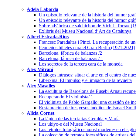
Adela Laborda
Un episodio relevante de la historia del humor grá
Un episodio relevante de la historia del humor grá
Sobre «Fábrica de salchichon de Vich J. Torra» (
Exlibris del Museu Nacional d’Art de Catalunya
Albert Estrada-Rius
Francesc Paradaltas i Pintó. La recuperación de un
Pequeños billetes para el Gran Berlín (1921-2021)
Barcelona, fábrica de balanzas /2
Barcelona, fábrica de balanzas / 1
Los secretos de la tercera cara de la moneda
Àlex Mitrani
Diálogos intrusos: situar el arte en el centro de nu
Liberxina: El impulso y el impacto de la revuelta
Àlex Masalles
La escultura de Barcelona de Eusebi Arnau recuper
Recuperando El violinista/ 1
El violinista de Pablo Gargallo: una cuestión de i
Restauración de tres yesos inéditos de Ismael Smit
Alícia Cornet
La lápida de las terciarias Geralda y María
Los ukiyo-e del Museu Nacional
Los retratos fotográficos «post mortem» en el sigl
La colección de retratos fotográficos de artistas de