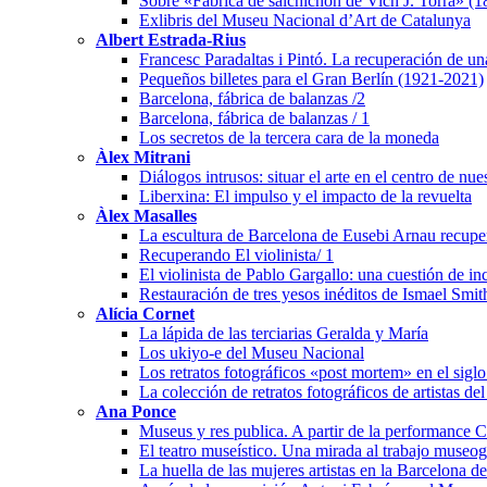
Sobre «Fábrica de salchichon de Vich J. Torra» (
Exlibris del Museu Nacional d’Art de Catalunya
Albert Estrada-Rius
Francesc Paradaltas i Pintó. La recuperación de un
Pequeños billetes para el Gran Berlín (1921-2021)
Barcelona, fábrica de balanzas /2
Barcelona, fábrica de balanzas / 1
Los secretos de la tercera cara de la moneda
Àlex Mitrani
Diálogos intrusos: situar el arte en el centro de nu
Liberxina: El impulso y el impacto de la revuelta
Àlex Masalles
La escultura de Barcelona de Eusebi Arnau recuper
Recuperando El violinista/ 1
El violinista de Pablo Gargallo: una cuestión de i
Restauración de tres yesos inéditos de Ismael Smit
Alícia Cornet
La lápida de las terciarias Geralda y María
Los ukiyo-e del Museu Nacional
Los retratos fotográficos «post mortem» en el sigl
La colección de retratos fotográficos de artistas de
Ana Ponce
Museus y res publica. A partir de la performanc
El teatro museístico. Una mirada al trabajo museo
La huella de las mujeres artistas en la Barcelona 