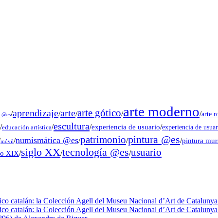
arte moderno
arte gótico
aprendizaje
arte
/
/
/
/
/
arte 
s @es
escultura
/
/
/
experiencia de usuario
/
experiencia de usuar
educación artística
pintura @es
patrimonio
numismática @es
/
/
/
/
/
pintura mu
móvil
tecnología @es
siglo XX
usuario
lo XIX
/
/
/
fico catalán: la Colección Agell del Museu Nacional d’Art de Catalunya 
fico catalán: la Colección Agell del Museu Nacional d’Art de Catalunya 