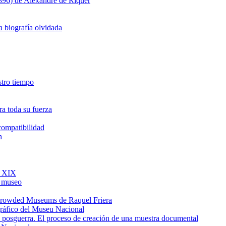
1896) de Alexandre de Riquer
a biografía olvidada
estro tiempo
a toda su fuerza
ncompatibilidad
h
o XIX
l museo
e Crowded Museums de Raquel Friera
gráfico del Museu Nacional
de posguerra. El proceso de creación de una muestra documental