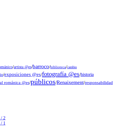
barroco
/
/
/
/
artista @es
románico
biblioteca
cambio
fotografía @es
exposiciones @es
/
/
/
historia
io
públicos
Renaixement
ral románica @es
/
/
/
responsabilidad
/ 2
/ 1