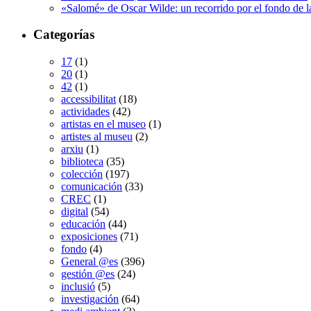
«Salomé» de Oscar Wilde: un recorrido por el fondo de l
Categorías
17
(1)
20
(1)
42
(1)
accessibilitat
(18)
actividades
(42)
artistas en el museo
(1)
artistes al museu
(2)
arxiu
(1)
biblioteca
(35)
colección
(197)
comunicación
(33)
CREC
(1)
digital
(54)
educación
(44)
exposiciones
(71)
fondo
(4)
General @es
(396)
gestión @es
(24)
inclusió
(5)
investigación
(64)