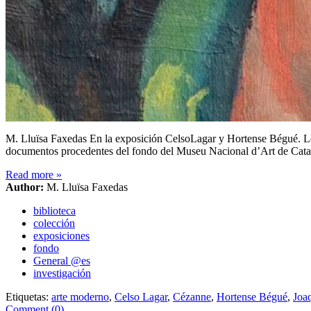
M. Lluïsa Faxedas En la exposición CelsoLagar y Hortense Bégué. Los
documentos procedentes del fondo del Museu Nacional d’Art de Cata
Read more
»
Author:
M. Lluïsa Faxedas
biblioteca
colección
exposiciones
fondo
General @es
investigación
Etiquetas:
arte moderno
,
Celso Lagar
,
Cézanne
,
Hortense Bégué
,
Joa
Comment (0)