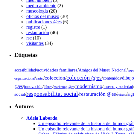
medi ambient
(3)
medio ambiente
(2)
museología
(20)
oficios del museo
(30)
publicaciones @es
(6)
registre
(1)
restauración
(46)
rsc
(10)
visitantes
(34)
Etiquetas
/
actividades familiares
/
/
accesibilidad
Amigos del Museu Nacional
app
colección @es
colección
dibujo
/
/
/
/
/
contenidos
organizacional
cartel
modernismo
@es
/
/
/
/
/
museo y sociedad
innovación
llibres
marketing @es
responsabilitat social
restauración @es
social
/
/
/
/
sig
retrato
Autores
Adela Laborda
Un episodio relevante de la historia del humor grá
Un episodio relevante de la historia del humor grá