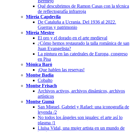
Bermejo
Qué descubrimos de Ramon Casas con la técnica
de reflectografía infrarroja
Mireia Capdevila
De Cataluña a Ucrania. Del 1936 al 2022.
Guerras y patrimonio
Mireia Mestre
El oro y el dorado en el arte medieval
¿Cómo hemos restaurado la talla románica de san
Juan Evangelista?
La pintura en las catedrales de Europa, congreso
en Pisa
Mónica Baró
¡Que hablen las reservas!
Montse Badia
Cobalto
Montse Frisach
Archivos activos, archivos dinámicos, archivos
artísticos
Montse Gumà
San Miguel, Gabriel y Rafael: una iconografía de
leyenda /2
No todos los ángeles son iguales: el arte así lo
plasma /1
Lluïsa Vidal, una mujer artista en un mundo de