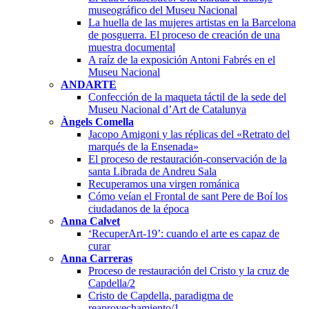
museográfico del Museu Nacional
La huella de las mujeres artistas en la Barcelona
de posguerra. El proceso de creación de una
muestra documental
A raíz de la exposición Antoni Fabrés en el
Museu Nacional
ANDARTE
Confección de la maqueta táctil de la sede del
Museu Nacional d’Art de Catalunya
Àngels Comella
Jacopo Amigoni y las réplicas del «Retrato del
marqués de la Ensenada»
El proceso de restauración-conservación de la
santa Librada de Andreu Sala
Recuperamos una virgen románica
Cómo veían el Frontal de sant Pere de Boí los
ciudadanos de la época
Anna Calvet
‘RecuperArt-19’: cuando el arte es capaz de
curar
Anna Carreras
Proceso de restauración del Cristo y la cruz de
Capdella/2
Cristo de Capdella, paradigma de
reaprovechamiento/1