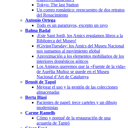
Tokyo: The last Station
Un correo romántico: reencuentro de dos retratos
del Renacimiento
Antonio Ortega
Todo es un pararrayos, excepto un rayo
Balma Badal
¡Este Sant Jordi, los Amics regalamos libros a la
Biblioteca del Museo!
#GivingTuesday: los Amics del Museu Nacional
nos sumamos al movimiento global
Aproximación a los elementos mobiliarios de los
interiores domésticos góticos
Los Amigos queremos que la «Fuente de la vida»
de Aurèlia Muñoz se quede en el Museu
Nacional d’Art de Catalunya
Benoit de Tapol
Mejorar el uso y la gestión de las colecciones
almacenadas
Berta Blasi
Pacientes de papel: trece carteles y un dibujo
modernistas
Carme Ramells
Cómo y porqué de la restauración de una
acuarela de Tapiró