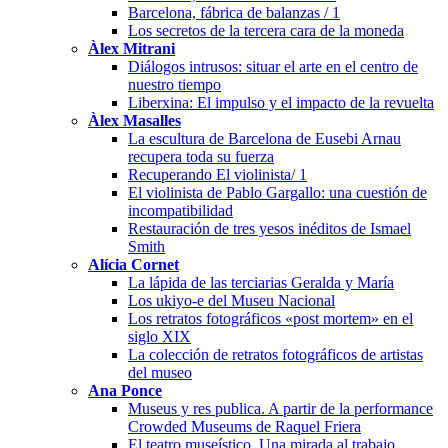
Barcelona, fábrica de balanzas / 1
Los secretos de la tercera cara de la moneda
Àlex Mitrani
Diálogos intrusos: situar el arte en el centro de
nuestro tiempo
Liberxina: El impulso y el impacto de la revuelta
Àlex Masalles
La escultura de Barcelona de Eusebi Arnau
recupera toda su fuerza
Recuperando El violinista/ 1
El violinista de Pablo Gargallo: una cuestión de
incompatibilidad
Restauración de tres yesos inéditos de Ismael
Smith
Alícia Cornet
La lápida de las terciarias Geralda y María
Los ukiyo-e del Museu Nacional
Los retratos fotográficos «post mortem» en el
siglo XIX
La colección de retratos fotográficos de artistas
del museo
Ana Ponce
Museus y res publica. A partir de la performance
Crowded Museums de Raquel Friera
El teatro museístico. Una mirada al trabajo