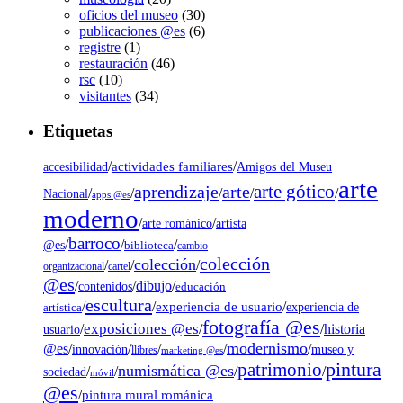
oficios del museo
(30)
publicaciones @es
(6)
registre
(1)
restauración
(46)
rsc
(10)
visitantes
(34)
Etiquetas
/
actividades familiares
/
accesibilidad
Amigos del Museu
arte
arte gótico
aprendizaje
arte
/
/
/
/
/
Nacional
apps @es
moderno
/
/
artista
arte románico
barroco
/
/
/
@es
biblioteca
cambio
colección
colección
/
/
/
organizacional
cartel
@es
dibujo
/
/
/
contenidos
educación
escultura
/
/
experiencia de usuario
/
experiencia de
artística
fotografía @es
exposiciones @es
/
/
/
historia
usuario
modernismo
@es
/
/
/
/
/
museo y
innovación
llibres
marketing @es
pintura
patrimonio
numismática @es
/
/
/
/
sociedad
móvil
@es
/
pintura mural románica