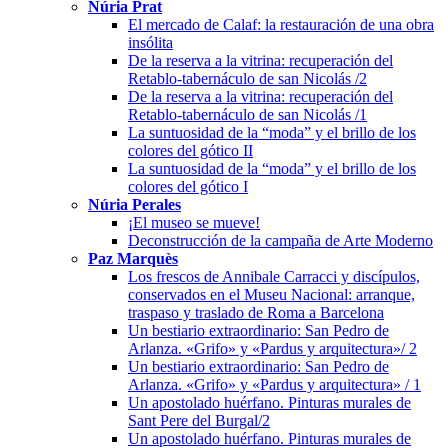
Núria Prat
El mercado de Calaf: la restauración de una obra
insólita
De la reserva a la vitrina: recuperación del
Retablo-tabernáculo de san Nicolás /2
De la reserva a la vitrina: recuperación del
Retablo-tabernáculo de san Nicolás /1
La suntuosidad de la “moda” y el brillo de los
colores del gótico II
La suntuosidad de la “moda” y el brillo de los
colores del gótico I
Núria Perales
¡El museo se mueve!
Deconstrucción de la campaña de Arte Moderno
Paz Marquès
Los frescos de Annibale Carracci y discípulos,
conservados en el Museu Nacional: arranque,
traspaso y traslado de Roma a Barcelona
Un bestiario extraordinario: San Pedro de
Arlanza. «Grifo» y «Pardus y arquitectura»/ 2
Un bestiario extraordinario: San Pedro de
Arlanza. «Grifo» y «Pardus y arquitectura» / 1
Un apostolado huérfano. Pinturas murales de
Sant Pere del Burgal/2
Un apostolado huérfano. Pinturas murales de