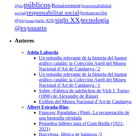
públicos
Renaixement
@es
/
/
/
responsabilidad
responsabilitat social
restauración
social
/
/
tecnología
siglo XX
@es
/
/
siglo XIX
/
/
retrato
@es
usuario
/
Autores
Adela Laborda
Un episodio relevante de la historia del humor
gráfico catalán: la Colección Agell del Museu
Nacional d’Art de Catalunya / 2
Un episodio relevante de la historia del humor
gráfico catalán: la Colección Agell del Museu
Nacional d’Art de Catalunya / 1
Sobre «Fábrica de salchichon de Vich J. Torra»
(1896) de Alexandre de Riquer
Exlibris del Museu Nacional d’Art de Catalunya
Albert Estrada-Rius
Francesc Paradaltas i Pintó. La recuperación de
una biografía olvidada
Pequeños billetes para el Gran Berlín (1921-
2021)
Barcelona, fábrica de balanzas /2