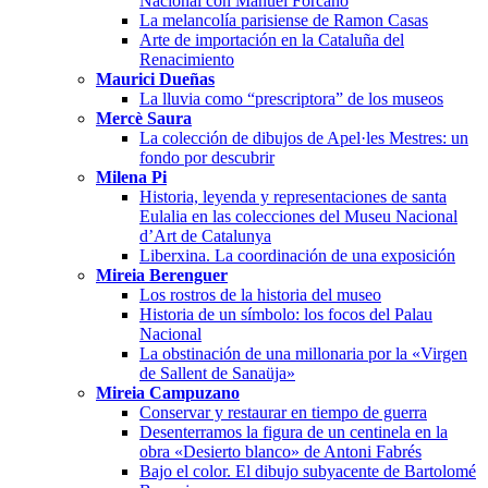
Nacional con Manuel Forcano
La melancolía parisiense de Ramon Casas
Arte de importación en la Cataluña del
Renacimiento
Maurici Dueñas
La lluvia como “prescriptora” de los museos
Mercè Saura
La colección de dibujos de Apel·les Mestres: un
fondo por descubrir
Milena Pi
Historia, leyenda y representaciones de santa
Eulalia en las colecciones del Museu Nacional
d’Art de Catalunya
Liberxina. La coordinación de una exposición
Mireia Berenguer
Los rostros de la historia del museo
Historia de un símbolo: los focos del Palau
Nacional
La obstinación de una millonaria por la «Virgen
de Sallent de Sanaüja»
Mireia Campuzano
Conservar y restaurar en tiempo de guerra
Desenterramos la figura de un centinela en la
obra «Desierto blanco» de Antoni Fabrés
Bajo el color. El dibujo subyacente de Bartolomé