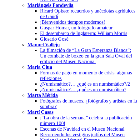
Mariàngels Fondevila
Ricard Opisso: recuerdos y anécdotas agridulces
de Gaudí
¡Bienvenidos tiempos modernos!
Gaspar Homar, un fotógrafo amateur
El desembarco de Inglaterra: William Morris
Glosario Gosé
Manuel Vallejo
La filmación de “La Gran Esperanza Blanca”:
Un combate de boxeo en la gran Sala Oval del
edificio del Museu Nacional
Maria Clua
Formas de pago en momento de crisis, algunas
reflexiones
¿Numismático?… ¿qué es un numismático?/2
¿Numismático?… ¿qué es un numismático?
Marta Mérida
Fotógrafos de museos, ¿fotógrafos y artistas en la
sombra?
Martí Casas
¡“La obra de la semana” celebra la publicación
número 100!
Escenas de Navidad en el Museu Nacional
Recorriendo los vestigios judíos del Museu