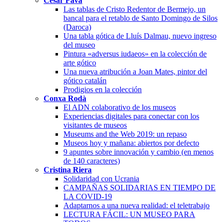
Cèsar Favà
Las tablas de Cristo Redentor de Bermejo, un
bancal para el retablo de Santo Domingo de Silos
(Daroca)
Una tabla gótica de Lluís Dalmau, nuevo ingreso
del museo
Pintura «adversus iudaeos» en la colección de
arte gótico
Una nueva atribución a Joan Mates, pintor del
gótico catalán
Prodigios en la colección
Conxa Rodà
El ADN colaborativo de los museos
Experiencias digitales para conectar con los
visitantes de museos
Museums and the Web 2019: un repaso
Museos hoy y mañana: abiertos por defecto
9 apuntes sobre innovación y cambio (en menos
de 140 caracteres)
Cristina Riera
Solidaridad con Ucrania
CAMPAÑAS SOLIDARIAS EN TIEMPO DE
LA COVID-19
Adaptarnos a una nueva realidad: el teletrabajo
LECTURA FÁCIL: UN MUSEO PARA