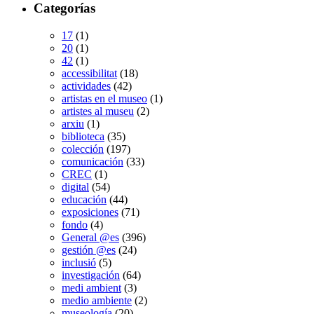
Categorías
17
(1)
20
(1)
42
(1)
accessibilitat
(18)
actividades
(42)
artistas en el museo
(1)
artistes al museu
(2)
arxiu
(1)
biblioteca
(35)
colección
(197)
comunicación
(33)
CREC
(1)
digital
(54)
educación
(44)
exposiciones
(71)
fondo
(4)
General @es
(396)
gestión @es
(24)
inclusió
(5)
investigación
(64)
medi ambient
(3)
medio ambiente
(2)
museología
(20)