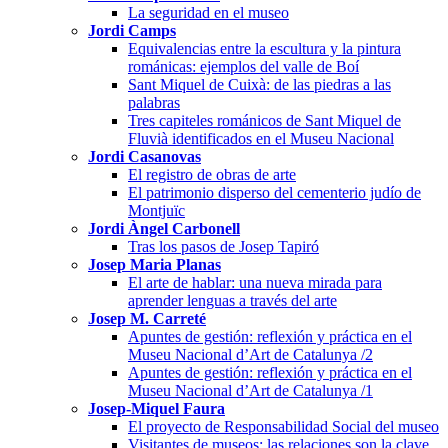
La seguridad en el museo
Jordi Camps
Equivalencias entre la escultura y la pintura
románicas: ejemplos del valle de Boí
Sant Miquel de Cuixà: de las piedras a las
palabras
Tres capiteles románicos de Sant Miquel de
Fluvià identificados en el Museu Nacional
Jordi Casanovas
El registro de obras de arte
El patrimonio disperso del cementerio judío de
Montjuïc
Jordi Àngel Carbonell
Tras los pasos de Josep Tapiró
Josep Maria Planas
El arte de hablar: una nueva mirada para
aprender lenguas a través del arte
Josep M. Carreté
Apuntes de gestión: reflexión y práctica en el
Museu Nacional d’Art de Catalunya /2
Apuntes de gestión: reflexión y práctica en el
Museu Nacional d’Art de Catalunya /1
Josep-Miquel Faura
El proyecto de Responsabilidad Social del museo
Visitantes de museos: las relaciones son la clave