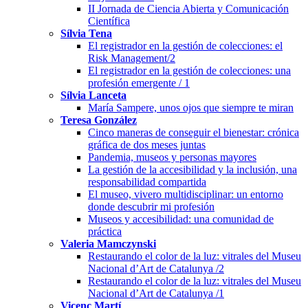
II Jornada de Ciencia Abierta y Comunicación
Científica
Sílvia Tena
El registrador en la gestión de colecciones: el
Risk Management/2
El registrador en la gestión de colecciones: una
profesión emergente / 1
Sílvia Lanceta
María Sampere, unos ojos que siempre te miran
Teresa González
Cinco maneras de conseguir el bienestar: crónica
gráfica de dos meses juntas
Pandemia, museos y personas mayores
La gestión de la accesibilidad y la inclusión, una
responsabilidad compartida
El museo, vivero multidisciplinar: un entorno
donde descubrir mi profesión
Museos y accesibilidad: una comunidad de
práctica
Valeria Mamczynski
Restaurando el color de la luz: vitrales del Museu
Nacional d’Art de Catalunya /2
Restaurando el color de la luz: vitrales del Museu
Nacional d’Art de Catalunya /1
Vicenç Martí