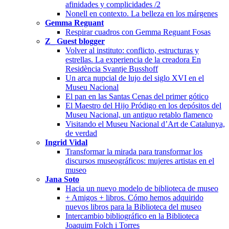
afinidades y complicidades /2
Nonell en contexto. La belleza en los márgenes
Gemma Reguant
Respirar cuadros con Gemma Reguant Fosas
Z_ Guest blogger
Volver al instituto: conflicto, estructuras y
estrellas. La experiencia de la creadora En
Residència Svantje Busshoff
Un arca nupcial de lujo del siglo XVI en el
Museu Nacional
El pan en las Santas Cenas del primer gótico
El Maestro del Hijo Pródigo en los depósitos del
Museu Nacional, un antiguo retablo flamenco
Visitando el Museu Nacional d’Art de Catalunya,
de verdad
Ingrid Vidal
Transformar la mirada para transformar los
discursos museográficos: mujeres artistas en el
museo
Jana Soto
Hacia un nuevo modelo de biblioteca de museo
+ Amigos + libros. Cómo hemos adquirido
nuevos libros para la Biblioteca del museo
Intercambio bibliográfico en la Biblioteca
Joaquim Folch i Torres