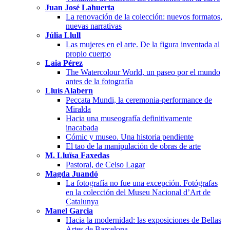
Juan José Lahuerta
La renovación de la colección: nuevos formatos,
nuevas narrativas
Júlia Llull
Las mujeres en el arte. De la figura inventada al
propio cuerpo
Laia Pérez
The Watercolour World, un paseo por el mundo
antes de la fotografía
Lluís Alabern
Peccata Mundi, la ceremonia-performance de
Miralda
Hacia una museografía definitivamente
inacabada
Cómic y museo. Una historia pendiente
El tao de la manipulación de obras de arte
M. Lluïsa Faxedas
Pastoral, de Celso Lagar
Magda Juandó
La fotografía no fue una excepción. Fotógrafas
en la colección del Museu Nacional d’Art de
Catalunya
Manel Garcia
Hacia la modernidad: las exposiciones de Bellas
Artes de Barcelona