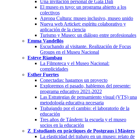
Una invitación personal de Gala Dalí
El museo es tuyo: un programa abierto a los
colectivos
Apropa Cultura: museo inclusivo, museo unido
Nueva web Articket: espíritu colaborativo y
aplicación de la ciencia
Turismo y Museo: un diálogo entre profesionales
Emma Vandellós
Escuchando al visitante. Realización de Focus
Groups en el Museu Nacional
Esteve Riambau
La Filmoteca y el Museo Nacional:
complicidades
Esther Fuertes
Conectadas: hagamos un proyecto
Exploremos el pasado, hablemos del presente:
programa educativo 2021-2022
Las Estrategias de pensamiento visual (VTS) una
metodología educativa necesaria
Trabajando por el cambio: el laboratorio de la
educación
Tres años de Tándem: la escuela y el museo
socios en la educación
Z_Estudiants en pràctiques de Postgraus i Màsters
La elasticidad del trabajo en un museo: relato de