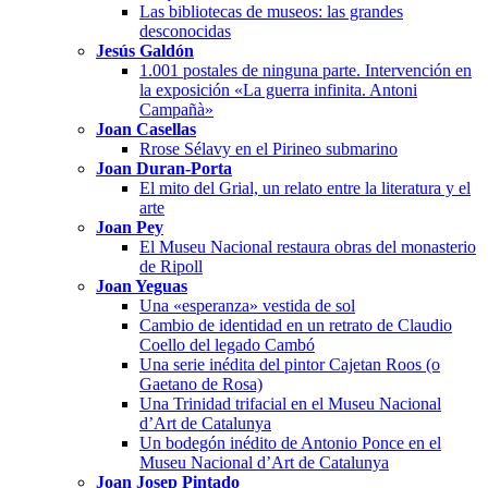
Las bibliotecas de museos: las grandes
desconocidas
Jesús Galdón
1.001 postales de ninguna parte. Intervención en
la exposición «La guerra infinita. Antoni
Campañà»
Joan Casellas
Rrose Sélavy en el Pirineo submarino
Joan Duran-Porta
El mito del Grial, un relato entre la literatura y el
arte
Joan Pey
El Museu Nacional restaura obras del monasterio
de Ripoll
Joan Yeguas
Una «esperanza» vestida de sol
Cambio de identidad en un retrato de Claudio
Coello del legado Cambó
Una serie inédita del pintor Cajetan Roos (o
Gaetano de Rosa)
Una Trinidad trifacial en el Museu Nacional
d’Art de Catalunya
Un bodegón inédito de Antonio Ponce en el
Museu Nacional d’Art de Catalunya
Joan Josep Pintado