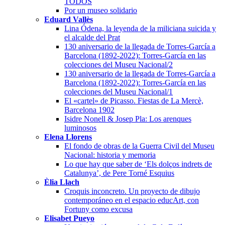
TODOS
Por un museo solidario
Eduard Vallès
Lina Ódena, la leyenda de la miliciana suicida y
el alcalde del Prat
130 aniversario de la llegada de Torres-García a
Barcelona (1892-2022): Torres-García en las
colecciones del Museu Nacional/2
130 aniversario de la llegada de Torres-García a
Barcelona (1892-2022): Torres-García en las
colecciones del Museu Nacional/1
El «cartel» de Picasso. Fiestas de La Mercè,
Barcelona 1902
Isidre Nonell & Josep Pla: Los arenques
luminosos
Elena Llorens
El fondo de obras de la Guerra Civil del Museu
Nacional: historia y memoria
Lo que hay que saber de ‘Els dolços indrets de
Catalunya’, de Pere Torné Esquius
Èlia Llach
Croquis inconcreto. Un proyecto de dibujo
contemporáneo en el espacio educArt, con
Fortuny como excusa
Elisabet Pueyo