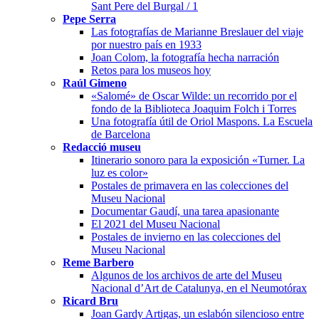
Sant Pere del Burgal / 1
Pepe Serra
Las fotografías de Marianne Breslauer del viaje
por nuestro país en 1933
Joan Colom, la fotografía hecha narración
Retos para los museos hoy
Raúl Gimeno
«Salomé» de Oscar Wilde: un recorrido por el
fondo de la Biblioteca Joaquim Folch i Torres
Una fotografía útil de Oriol Maspons. La Escuela
de Barcelona
Redacció museu
Itinerario sonoro para la exposición «Turner. La
luz es color»
Postales de primavera en las colecciones del
Museu Nacional
Documentar Gaudí, una tarea apasionante
El 2021 del Museu Nacional
Postales de invierno en las colecciones del
Museu Nacional
Reme Barbero
Algunos de los archivos de arte del Museu
Nacional d’Art de Catalunya, en el Neumotórax
Ricard Bru
Joan Gardy Artigas, un eslabón silencioso entre