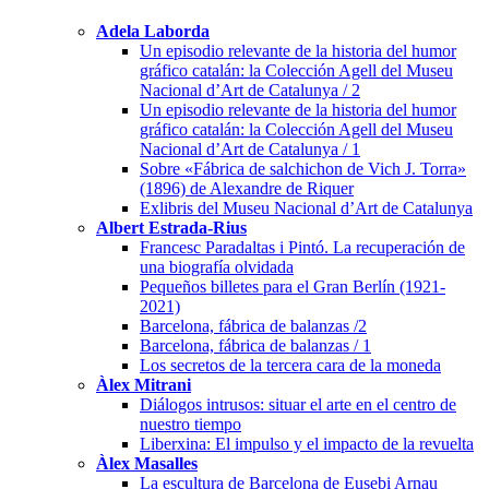
Adela Laborda
Un episodio relevante de la historia del humor
gráfico catalán: la Colección Agell del Museu
Nacional d’Art de Catalunya / 2
Un episodio relevante de la historia del humor
gráfico catalán: la Colección Agell del Museu
Nacional d’Art de Catalunya / 1
Sobre «Fábrica de salchichon de Vich J. Torra»
(1896) de Alexandre de Riquer
Exlibris del Museu Nacional d’Art de Catalunya
Albert Estrada-Rius
Francesc Paradaltas i Pintó. La recuperación de
una biografía olvidada
Pequeños billetes para el Gran Berlín (1921-
2021)
Barcelona, fábrica de balanzas /2
Barcelona, fábrica de balanzas / 1
Los secretos de la tercera cara de la moneda
Àlex Mitrani
Diálogos intrusos: situar el arte en el centro de
nuestro tiempo
Liberxina: El impulso y el impacto de la revuelta
Àlex Masalles
La escultura de Barcelona de Eusebi Arnau