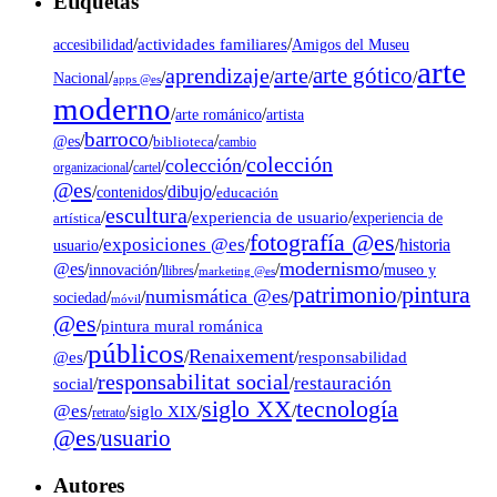
Etiquetas
/
actividades familiares
/
accesibilidad
Amigos del Museu
arte
arte gótico
aprendizaje
arte
/
/
/
/
/
Nacional
apps @es
moderno
/
/
artista
arte románico
barroco
/
/
/
@es
biblioteca
cambio
colección
colección
/
/
/
organizacional
cartel
@es
dibujo
/
/
/
contenidos
educación
escultura
/
/
experiencia de usuario
/
experiencia de
artística
fotografía @es
exposiciones @es
/
/
/
historia
usuario
modernismo
@es
/
/
/
/
/
museo y
innovación
llibres
marketing @es
pintura
patrimonio
numismática @es
/
/
/
/
sociedad
móvil
@es
/
pintura mural románica
públicos
Renaixement
@es
/
/
/
responsabilidad
responsabilitat social
restauración
social
/
/
tecnología
siglo XX
@es
/
/
siglo XIX
/
/
retrato
@es
usuario
/
Autores