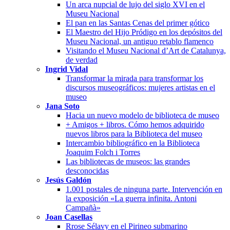
Un arca nupcial de lujo del siglo XVI en el
Museu Nacional
El pan en las Santas Cenas del primer gótico
El Maestro del Hijo Pródigo en los depósitos del
Museu Nacional, un antiguo retablo flamenco
Visitando el Museu Nacional d’Art de Catalunya,
de verdad
Ingrid Vidal
Transformar la mirada para transformar los
discursos museográficos: mujeres artistas en el
museo
Jana Soto
Hacia un nuevo modelo de biblioteca de museo
+ Amigos + libros. Cómo hemos adquirido
nuevos libros para la Biblioteca del museo
Intercambio bibliográfico en la Biblioteca
Joaquim Folch i Torres
Las bibliotecas de museos: las grandes
desconocidas
Jesús Galdón
1.001 postales de ninguna parte. Intervención en
la exposición «La guerra infinita. Antoni
Campañà»
Joan Casellas
Rrose Sélavy en el Pirineo submarino