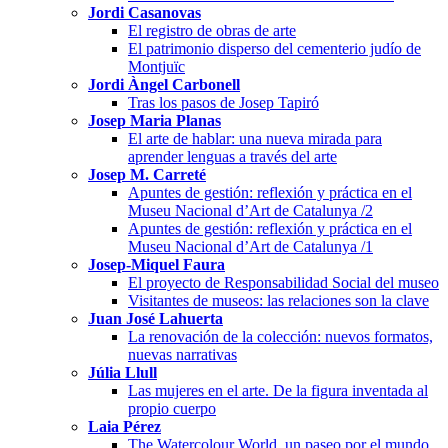
Jordi Casanovas
El registro de obras de arte
El patrimonio disperso del cementerio judío de
Montjuïc
Jordi Àngel Carbonell
Tras los pasos de Josep Tapiró
Josep Maria Planas
El arte de hablar: una nueva mirada para
aprender lenguas a través del arte
Josep M. Carreté
Apuntes de gestión: reflexión y práctica en el
Museu Nacional d’Art de Catalunya /2
Apuntes de gestión: reflexión y práctica en el
Museu Nacional d’Art de Catalunya /1
Josep-Miquel Faura
El proyecto de Responsabilidad Social del museo
Visitantes de museos: las relaciones son la clave
Juan José Lahuerta
La renovación de la colección: nuevos formatos,
nuevas narrativas
Júlia Llull
Las mujeres en el arte. De la figura inventada al
propio cuerpo
Laia Pérez
The Watercolour World, un paseo por el mundo