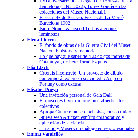
130 aniversario de la llegada de Torres-García a
Barcelona (1892-2022): Torres-García en las
colecciones del Museu Nacional/1
El «cartel» de Picasso. Fiestas de La Mercè,
Barcelona 1902
Isidre Nonell & Josep Pla: Los arenques
luminosos
Elena Llorens
El fondo de obras de la Guerra Civil del Museu
Nacional: historia y memoria
Lo que hay que saber de ‘Els dolços indrets de
Catalunya’, de Pere Torné Esquius
Èlia Llach
Croquis inconcreto. Un proyecto de dibujo
contemporáneo en el espacio educArt, con
Fortuny como excusa
Elisabet Pueyo
Una invitación personal de Gala Dalí
El museo es tuyo: un programa abierto a los
colectivos
Apropa Cultura: museo inclusivo, museo unido
Nueva web Articket: espíritu colaborativo y
aplicación de la ciencia
Turismo y Museo: un diálogo entre profesionales
Emma Vandellós