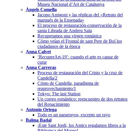
Museu Nacional d’Art de Catalunya
Àngels Comella
Jacopo Amigoni y las réplicas del «Retrato del
marqués de la Ensenada»
El proceso de restauración-conservación de la
santa Librada de Andreu Sala
Recuperamos una virgen románica
Cómo veían el Frontal de sant Pere de Boí los
ciudadanos de la época
Anna Calvet
‘RecuperArt-19’: cuando el arte es capaz de
curar
Anna Carreras
Proceso de restauración del Cristo y la cruz de
Capdella/2
Cristo de Capdella, paradigma de
reaprovechamiento/1
Tokyo: The last Station
Un correo romántico: reencuentro de dos retratos
del Renacimiento
Antonio Ortega
Todo es un pararrayos, excepto un rayo
Balma Badal
¡Este Sant Jordi, los Amics regalamos libros a la
Biblioteca del Museo!