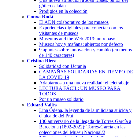
Una nueva atribución a Joan Mates, pintor del
gótico catalán
Prodigios en la colección
Conxa Rodà
El ADN colaborativo de los museos
Experiencias digitales para conectar con los
visitantes de museos
Museums and the Web 2019: un repaso
Museos hoy y mañana: abiertos por defecto
9 apuntes sobre innovación y cambio (en menos
de 140 caracteres)
Cristina Riera
Solidaridad con Ucrania
CAMPAÑAS SOLIDARIAS EN TIEMPO DE
LA COVID-19
Adaptarnos a una nueva realidad: el teletrabajo
LECTURA FÁCIL: UN MUSEO PARA
TODOS
Por un museo solidario
Eduard Vallès
Lina Ódena, la leyenda de la miliciana suicida y
el alcalde del Prat
130 aniversario de la llegada de Torres-García a
Barcelona (1892-2022): Torres-García en las
colecciones del Museu Nacional/2