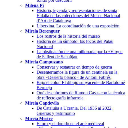
fondo por descubrir
Milena Pi
Historia, leyenda y representaciones de santa
Eulalia en las colecciones del Museu Nacional
d’Art de Catalunya
Liberxina. La coordinación de una exposición
Mireia Berenguer
Los rostros de la historia del museo
Historia de un símbolo: los focos del Palau
Nacional
La obstinación de una millonaria por la «Virgen
de Sallent de Sanaüja»
Mireia Campuzano
Conservar y restaurar en tiempo de guerra
Desenterramos la figura de un centinela en la
obra «Desierto blanco» de Antoni Fabrés
Bajo el color. El dibujo subyacente de Bartolomé
Bermejo
Qué descubrimos de Ramon Casas con la técnica
de reflectografía infrarroja
Mireia Capdevila
De Cataluña a Ucrania. Del 1936 al 2022.
Guerras y patrimonio
Mireia Mestre
El oro y el dorado en el arte medieval