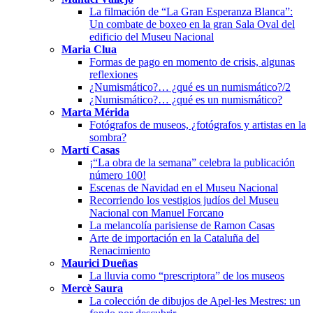
La filmación de “La Gran Esperanza Blanca”:
Un combate de boxeo en la gran Sala Oval del
edificio del Museu Nacional
Maria Clua
Formas de pago en momento de crisis, algunas
reflexiones
¿Numismático?… ¿qué es un numismático?/2
¿Numismático?… ¿qué es un numismático?
Marta Mérida
Fotógrafos de museos, ¿fotógrafos y artistas en la
sombra?
Martí Casas
¡“La obra de la semana” celebra la publicación
número 100!
Escenas de Navidad en el Museu Nacional
Recorriendo los vestigios judíos del Museu
Nacional con Manuel Forcano
La melancolía parisiense de Ramon Casas
Arte de importación en la Cataluña del
Renacimiento
Maurici Dueñas
La lluvia como “prescriptora” de los museos
Mercè Saura
La colección de dibujos de Apel·les Mestres: un