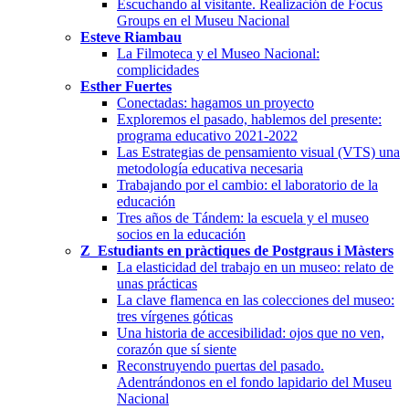
Escuchando al visitante. Realización de Focus
Groups en el Museu Nacional
Esteve Riambau
La Filmoteca y el Museo Nacional:
complicidades
Esther Fuertes
Conectadas: hagamos un proyecto
Exploremos el pasado, hablemos del presente:
programa educativo 2021-2022
Las Estrategias de pensamiento visual (VTS) una
metodología educativa necesaria
Trabajando por el cambio: el laboratorio de la
educación
Tres años de Tándem: la escuela y el museo
socios en la educación
Z_Estudiants en pràctiques de Postgraus i Màsters
La elasticidad del trabajo en un museo: relato de
unas prácticas
La clave flamenca en las colecciones del museo:
tres vírgenes góticas
Una historia de accesibilidad: ojos que no ven,
corazón que sí siente
Reconstruyendo puertas del pasado.
Adentrándonos en el fondo lapidario del Museu
Nacional