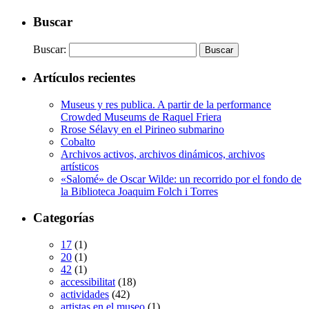
Buscar
Buscar:
Artículos recientes
Museus y res publica. A partir de la performance
Crowded Museums de Raquel Friera
Rrose Sélavy en el Pirineo submarino
Cobalto
Archivos activos, archivos dinámicos, archivos
artísticos
«Salomé» de Oscar Wilde: un recorrido por el fondo de
la Biblioteca Joaquim Folch i Torres
Categorías
17
(1)
20
(1)
42
(1)
accessibilitat
(18)
actividades
(42)
artistas en el museo
(1)