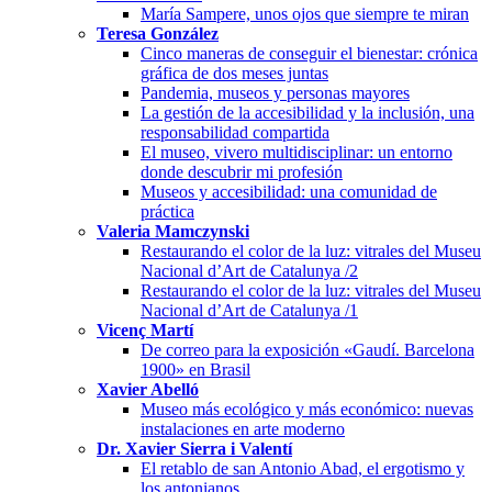
María Sampere, unos ojos que siempre te miran
Teresa González
Cinco maneras de conseguir el bienestar: crónica
gráfica de dos meses juntas
Pandemia, museos y personas mayores
La gestión de la accesibilidad y la inclusión, una
responsabilidad compartida
El museo, vivero multidisciplinar: un entorno
donde descubrir mi profesión
Museos y accesibilidad: una comunidad de
práctica
Valeria Mamczynski
Restaurando el color de la luz: vitrales del Museu
Nacional d’Art de Catalunya /2
Restaurando el color de la luz: vitrales del Museu
Nacional d’Art de Catalunya /1
Vicenç Martí
De correo para la exposición «Gaudí. Barcelona
1900» en Brasil
Xavier Abelló
Museo más ecológico y más económico: nuevas
instalaciones en arte moderno
Dr. Xavier Sierra i Valentí
El retablo de san Antonio Abad, el ergotismo y
los antonianos