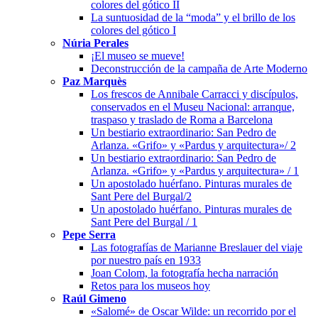
colores del gótico II
La suntuosidad de la “moda” y el brillo de los
colores del gótico I
Núria Perales
¡El museo se mueve!
Deconstrucción de la campaña de Arte Moderno
Paz Marquès
Los frescos de Annibale Carracci y discípulos,
conservados en el Museu Nacional: arranque,
traspaso y traslado de Roma a Barcelona
Un bestiario extraordinario: San Pedro de
Arlanza. «Grifo» y «Pardus y arquitectura»/ 2
Un bestiario extraordinario: San Pedro de
Arlanza. «Grifo» y «Pardus y arquitectura» / 1
Un apostolado huérfano. Pinturas murales de
Sant Pere del Burgal/2
Un apostolado huérfano. Pinturas murales de
Sant Pere del Burgal / 1
Pepe Serra
Las fotografías de Marianne Breslauer del viaje
por nuestro país en 1933
Joan Colom, la fotografía hecha narración
Retos para los museos hoy
Raúl Gimeno
«Salomé» de Oscar Wilde: un recorrido por el