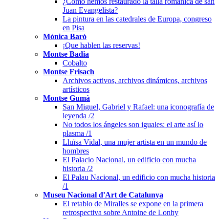
¿Cómo hemos restaurado la talla románica de san
Juan Evangelista?
La pintura en las catedrales de Europa, congreso
en Pisa
Mónica Baró
¡Que hablen las reservas!
Montse Badia
Cobalto
Montse Frisach
Archivos activos, archivos dinámicos, archivos
artísticos
Montse Gumà
San Miguel, Gabriel y Rafael: una iconografía de
leyenda /2
No todos los ángeles son iguales: el arte así lo
plasma /1
Lluïsa Vidal, una mujer artista en un mundo de
hombres
El Palacio Nacional, un edificio con mucha
historia /2
El Palau Nacional, un edificio con mucha historia
/1
Museu Nacional d'Art de Catalunya
El retablo de Miralles se expone en la primera
retrospectiva sobre Antoine de Lonhy