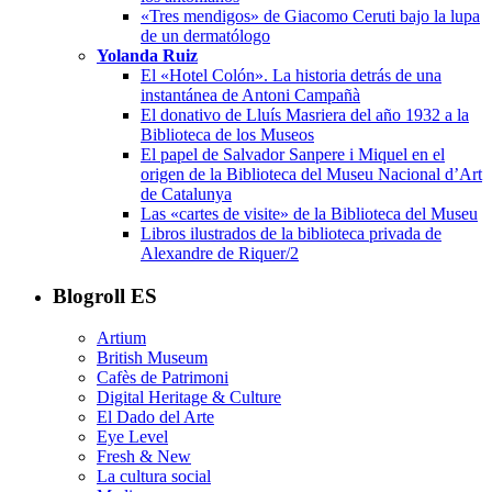
«Tres mendigos» de Giacomo Ceruti bajo la lupa
de un dermatólogo
Yolanda Ruiz
El «Hotel Colón». La historia detrás de una
instantánea de Antoni Campañà
El donativo de Lluís Masriera del año 1932 a la
Biblioteca de los Museos
El papel de Salvador Sanpere i Miquel en el
origen de la Biblioteca del Museu Nacional d’Art
de Catalunya
Las «cartes de visite» de la Biblioteca del Museu
Libros ilustrados de la biblioteca privada de
Alexandre de Riquer/2
Blogroll ES
Artium
British Museum
Cafès de Patrimoni
Digital Heritage & Culture
El Dado del Arte
Eye Level
Fresh & New
La cultura social