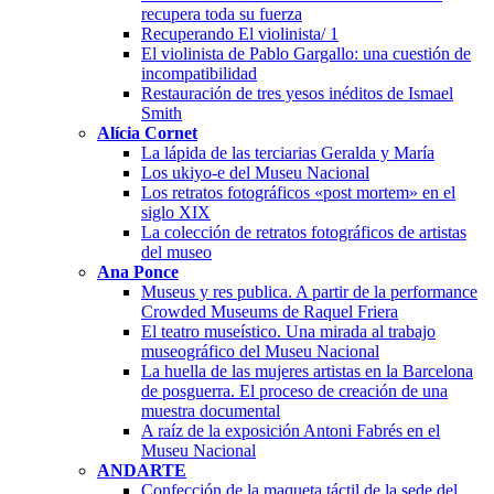
recupera toda su fuerza
Recuperando El violinista/ 1
El violinista de Pablo Gargallo: una cuestión de
incompatibilidad
Restauración de tres yesos inéditos de Ismael
Smith
Alícia Cornet
La lápida de las terciarias Geralda y María
Los ukiyo-e del Museu Nacional
Los retratos fotográficos «post mortem» en el
siglo XIX
La colección de retratos fotográficos de artistas
del museo
Ana Ponce
Museus y res publica. A partir de la performance
Crowded Museums de Raquel Friera
El teatro museístico. Una mirada al trabajo
museográfico del Museu Nacional
La huella de las mujeres artistas en la Barcelona
de posguerra. El proceso de creación de una
muestra documental
A raíz de la exposición Antoni Fabrés en el
Museu Nacional
ANDARTE
Confección de la maqueta táctil de la sede del