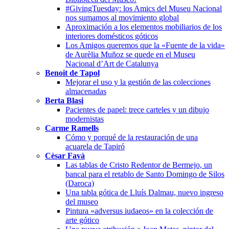
#GivingTuesday: los Amics del Museu Nacional
nos sumamos al movimiento global
Aproximación a los elementos mobiliarios de los
interiores domésticos góticos
Los Amigos queremos que la «Fuente de la vida»
de Aurèlia Muñoz se quede en el Museu
Nacional d’Art de Catalunya
Benoit de Tapol
Mejorar el uso y la gestión de las colecciones
almacenadas
Berta Blasi
Pacientes de papel: trece carteles y un dibujo
modernistas
Carme Ramells
Cómo y porqué de la restauración de una
acuarela de Tapiró
Cèsar Favà
Las tablas de Cristo Redentor de Bermejo, un
bancal para el retablo de Santo Domingo de Silos
(Daroca)
Una tabla gótica de Lluís Dalmau, nuevo ingreso
del museo
Pintura «adversus iudaeos» en la colección de
arte gótico