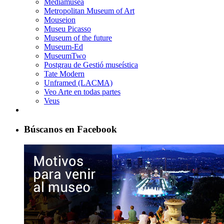
Mediamusea
Metropolitan Museum of Art
Mouseion
Museu Picasso
Museum of the future
Museum-Ed
MuseumTwo
Postgrau de Gestió museística
Tate Modern
Unframed (LACMA)
Veo Arte en todas partes
Veus
Búscanos en Facebook