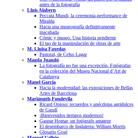
antes de la fotografía
Lluís Alabern
Peccata Mundi, la ceremonia-performance de
Miralda
Hacia una museografía definitivamente
inacabada
Cómic y museo. Una historia pendiente
El tao de la manipulación de obras de arte
M. Lluïsa Faxedas
Pastoral, de Celso Lagar
Magda Juandó
La fotografía no fue una excepción. Fotógrafas
en la colección del Museu Nacional d’Art de
Catalunya
Manel Garcia
Hacia la modernidad: las exposiciones de Bellas
Artes de Barcelona
Mariàngels Fondevila
Ricard Opisso: recuerdos y anécdotas agridulces
de Gaudí
¡Bienvenidos tiempos modernos!
Gaspar Homar, un fotógrafo amateur
El desembarco de Inglaterra: William Morris
Glosario Gosé
Manuel Vallejo