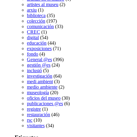
artistes al museu
(2)
arxiu
(1)
biblioteca
(35)
colección
(197)
comunicación
(33)
CREC
(1)
digital
(54)
educación
(44)
exposiciones
(71)
fondo
(4)
General @es
(396)
gestión @es
(24)
inclusió
(5)
investigación
(64)
medi ambient
(3)
medio ambiente
(2)
museología
(20)
oficios del museo
(30)
publicaciones @es
(6)
registre
(1)
restauración
(46)
rsc
(10)
visitantes
(34)