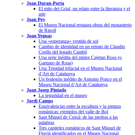
Joan Duran-Porta
El mito del Grial, un relato entre la literatura y el
arte
Joan Pey
El Museu Nacional restaura obras del monasterio
de Ripoll
Joan Yeguas
Una «esperanza» vestida de sol
Cambio de identidad en un retrato de Claudio
Coello del legado Cambó
Una serie inédita del pintor Cajetan Roos (o
Gaetano de Rosa)
Una Trinidad trifacial en el Museu Nacional
d’Art de Catalunya
Un bodegón inédito de Antonio Ponce en el
Museu Nacional d’Art de Catalunya
Joan Josep Pintado
La seguridad en el museo
Jordi Camps
Equivalencias entre la escultura y la pintura
románicas: ejemplos del valle de Boí
Sant Miquel de Cuixà: de las piedras a las
palabras
Tres capiteles románicos de Sant Miquel de
Fluvià identificados en el Museu Nacional