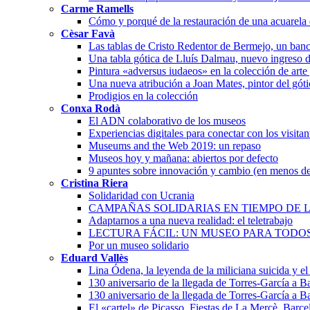
Carme Ramells
Cómo y porqué de la restauración de una acuarela
Cèsar Favà
Las tablas de Cristo Redentor de Bermejo, un banc
Una tabla gótica de Lluís Dalmau, nuevo ingreso 
Pintura «adversus iudaeos» en la colección de arte
Una nueva atribución a Joan Mates, pintor del góti
Prodigios en la colección
Conxa Rodà
El ADN colaborativo de los museos
Experiencias digitales para conectar con los visita
Museums and the Web 2019: un repaso
Museos hoy y mañana: abiertos por defecto
9 apuntes sobre innovación y cambio (en menos de
Cristina Riera
Solidaridad con Ucrania
CAMPAÑAS SOLIDARIAS EN TIEMPO DE L
Adaptarnos a una nueva realidad: el teletrabajo
LECTURA FÁCIL: UN MUSEO PARA TODO
Por un museo solidario
Eduard Vallès
Lina Ódena, la leyenda de la miliciana suicida y el 
130 aniversario de la llegada de Torres-García a 
130 aniversario de la llegada de Torres-García a 
El «cartel» de Picasso. Fiestas de La Mercè, Barc