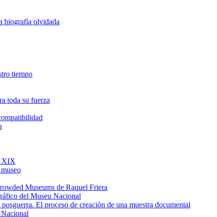
a biografía olvidada
estro tiempo
a toda su fuerza
ncompatibilidad
h
o XIX
l museo
e Crowded Museums de Raquel Friera
gráfico del Museu Nacional
de posguerra. El proceso de creación de una muestra documental
u Nacional