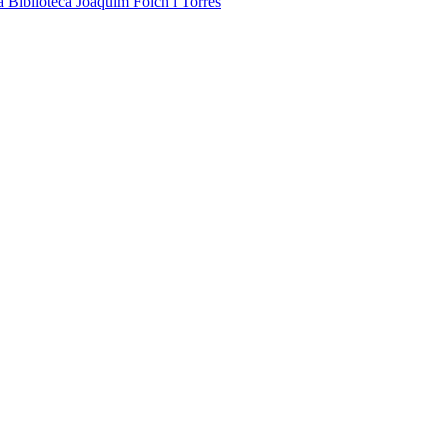
a Biblioteca Joaquim Folch i Torres