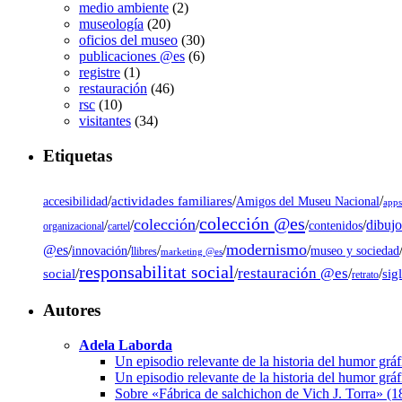
medio ambiente
(2)
museología
(20)
oficios del museo
(30)
publicaciones @es
(6)
registre
(1)
restauración
(46)
rsc
(10)
visitantes
(34)
Etiquetas
/
actividades familiares
/
/
accesibilidad
Amigos del Museu Nacional
app
colección @es
colección
dibujo
/
/
/
/
/
contenidos
organizacional
cartel
modernismo
@es
/
/
/
/
/
museo y sociedad
innovación
llibres
marketing @es
responsabilitat social
restauración @es
social
/
/
/
/
sig
retrato
Autores
Adela Laborda
Un episodio relevante de la historia del humor grá
Un episodio relevante de la historia del humor grá
Sobre «Fábrica de salchichon de Vich J. Torra» (