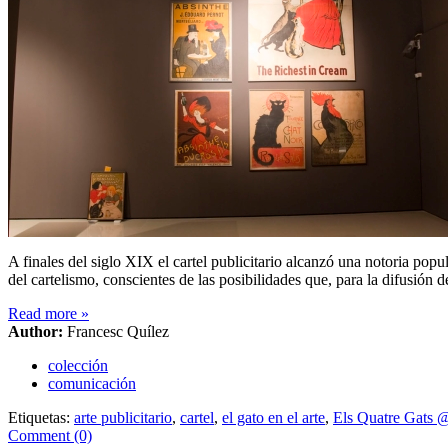
A finales del siglo XIX el cartel publicitario alcanzó una notoria po
del cartelismo, conscientes de las posibilidades que, para la difusión d
Read more
»
Author:
Francesc Quílez
colección
comunicación
Etiquetas:
arte publicitario
,
cartel
,
el gato en el arte
,
Els Quatre Gats 
Comment (0)