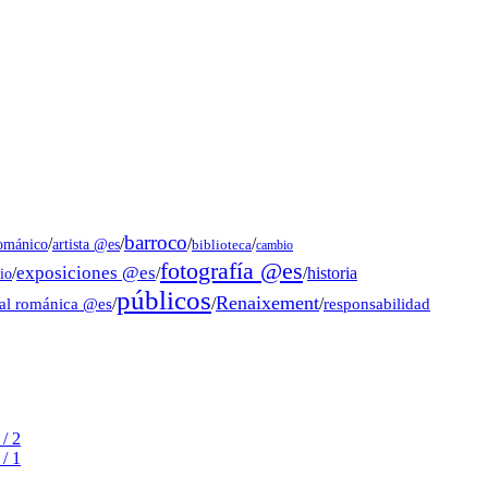
barroco
/
/
/
/
artista @es
románico
biblioteca
cambio
fotografía @es
exposiciones @es
/
/
/
historia
io
públicos
Renaixement
ral románica @es
/
/
/
responsabilidad
/ 2
/ 1