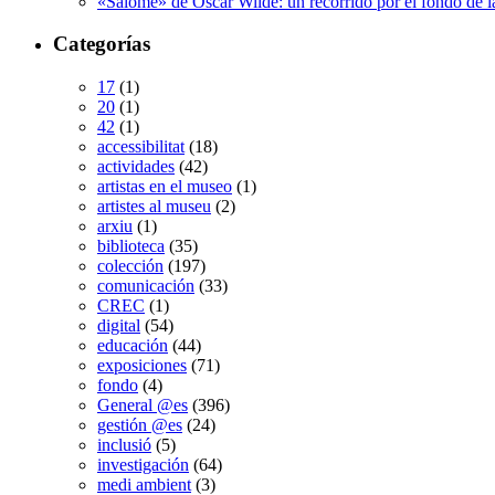
«Salomé» de Oscar Wilde: un recorrido por el fondo de l
Categorías
17
(1)
20
(1)
42
(1)
accessibilitat
(18)
actividades
(42)
artistas en el museo
(1)
artistes al museu
(2)
arxiu
(1)
biblioteca
(35)
colección
(197)
comunicación
(33)
CREC
(1)
digital
(54)
educación
(44)
exposiciones
(71)
fondo
(4)
General @es
(396)
gestión @es
(24)
inclusió
(5)
investigación
(64)
medi ambient
(3)