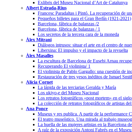
Exlibris del Museu Nacional d’Art de Catalunya
Albert Estrada-Rius
Francesc Paradaltas i Pintó. La recuperación de un
Pequeños billetes para el Gran Berlín (1921-2021)
Barcelona, fábrica de balanzas /2
Barcelona, fábrica de balanzas / 1
Los secretos de la tercera cara de la moneda
Àlex Mitrani
Diálogos intrusos: situar el arte en el centro de nu
Liberxina: El impulso y el impacto de la revuelta
Àlex Masalles
La escultura de Barcelona de Eusebi Arnau recuper
Recuperando El violinista/ 1
El violinista de Pablo Gargallo: una cuestión de i
Restauración de tres yesos inéditos de Ismael Smit
Alícia Cornet
La lápida de las terciarias Geralda y María
Los ukiyo-e del Museu Nacional
Los retratos fotográficos «post mortem» en el sigl
La colección de retratos fotográficos de artistas de
Ana Ponce
Museus y res publica. A partir de la performanc
El teatro museístico. Una mirada al trabajo museo
La huella de las mujeres artistas en la Barcelona 
A raíz de la exposición Antoni Fabrés en el Muse