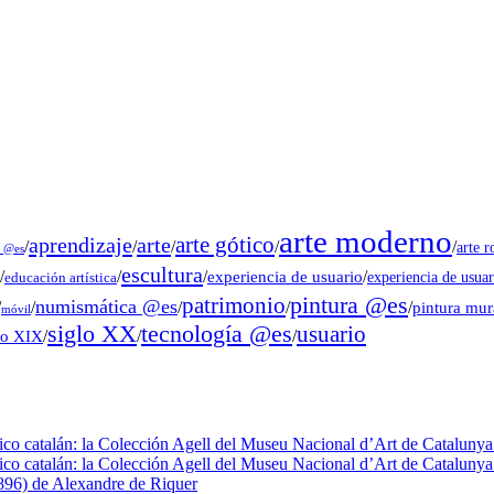
arte moderno
arte gótico
aprendizaje
arte
/
/
/
/
/
arte 
s @es
escultura
/
/
/
experiencia de usuario
/
experiencia de usuar
educación artística
pintura @es
patrimonio
numismática @es
/
/
/
/
/
pintura mu
móvil
tecnología @es
siglo XX
usuario
lo XIX
/
/
/
fico catalán: la Colección Agell del Museu Nacional d’Art de Catalunya 
fico catalán: la Colección Agell del Museu Nacional d’Art de Catalunya 
1896) de Alexandre de Riquer