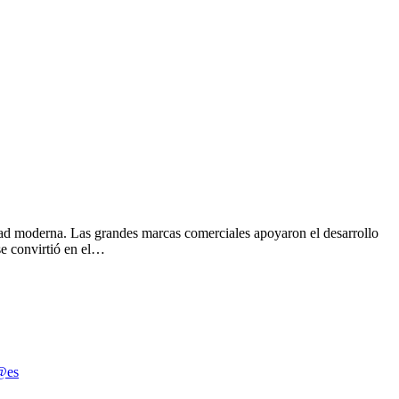
iedad moderna. Las grandes marcas comerciales apoyaron el desarrollo
 se convirtió en el…
@es