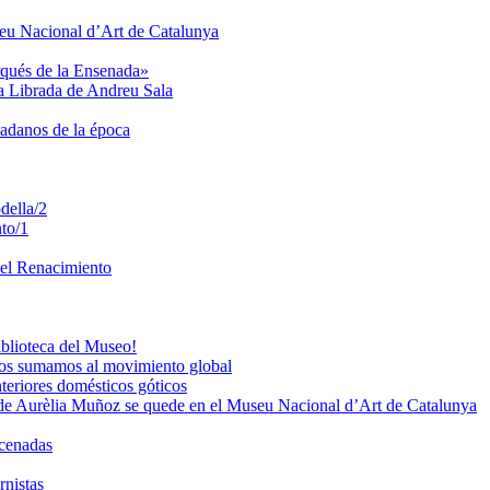
seu Nacional d’Art de Catalunya
rqués de la Ensenada»
ta Librada de Andreu Sala
dadanos de la época
della/2
to/1
del Renacimiento
iblioteca del Museo!
os sumamos al movimiento global
teriores domésticos góticos
de Aurèlia Muñoz se quede en el Museu Nacional d’Art de Catalunya
acenadas
rnistas