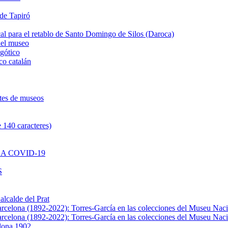
 de Tapiró
al para el retablo de Santo Domingo de Silos (Daroca)
del museo
 gótico
co catalán
ntes de museos
 140 caracteres)
A COVID-19
S
alcalde del Prat
Barcelona (1892-2022): Torres-García en las colecciones del Museu Nac
Barcelona (1892-2022): Torres-García en las colecciones del Museu Nac
elona 1902