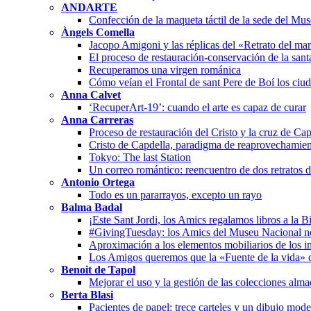
ANDARTE
Confección de la maqueta táctil de la sede del Mu
Àngels Comella
Jacopo Amigoni y las réplicas del «Retrato del ma
El proceso de restauración-conservación de la san
Recuperamos una virgen románica
Cómo veían el Frontal de sant Pere de Boí los ciu
Anna Calvet
‘RecuperArt-19’: cuando el arte es capaz de curar
Anna Carreras
Proceso de restauración del Cristo y la cruz de Cap
Cristo de Capdella, paradigma de reaprovechamien
Tokyo: The last Station
Un correo romántico: reencuentro de dos retratos 
Antonio Ortega
Todo es un pararrayos, excepto un rayo
Balma Badal
¡Este Sant Jordi, los Amics regalamos libros a la B
#GivingTuesday: los Amics del Museu Nacional n
Aproximación a los elementos mobiliarios de los in
Los Amigos queremos que la «Fuente de la vida» 
Benoit de Tapol
Mejorar el uso y la gestión de las colecciones alm
Berta Blasi
Pacientes de papel: trece carteles y un dibujo mode