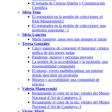
II Jornada de Ciencia Abierta y Comunicación
Científica
Sílvia Tena
El registrador en la gestión de colecciones: el
Risk Management/2
El registrador en la gestión de colecciones: una
profesión emergente / 1
Sílvia Lanceta
María Sampere, unos ojos que siempre te miran
Teresa González
Cinco maneras de conseguir el bienestar: crónica
gráfica de dos meses juntas
Pandemia, museos y personas mayores
La gestión de la accesibilidad y la inclusión, una
responsabilidad compartida
El museo, vivero multidisciplinar: un entorno
donde descubrir mi profesión
Museos y accesibilidad: una comunidad de
práctica
Valeria Mamczynski
Restaurando el color de la luz: vitrales del Museu
Nacional d’Art de Catalunya /2
Restaurando el color de la luz: vitrales del Museu
Nacional d’Art de Catalunya /1
Vicenç Martí