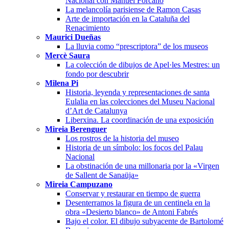
Nacional con Manuel Forcano
La melancolía parisiense de Ramon Casas
Arte de importación en la Cataluña del
Renacimiento
Maurici Dueñas
La lluvia como “prescriptora” de los museos
Mercè Saura
La colección de dibujos de Apel·les Mestres: un
fondo por descubrir
Milena Pi
Historia, leyenda y representaciones de santa
Eulalia en las colecciones del Museu Nacional
d’Art de Catalunya
Liberxina. La coordinación de una exposición
Mireia Berenguer
Los rostros de la historia del museo
Historia de un símbolo: los focos del Palau
Nacional
La obstinación de una millonaria por la «Virgen
de Sallent de Sanaüja»
Mireia Campuzano
Conservar y restaurar en tiempo de guerra
Desenterramos la figura de un centinela en la
obra «Desierto blanco» de Antoni Fabrés
Bajo el color. El dibujo subyacente de Bartolomé