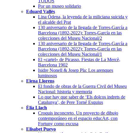
TODOS
Por un museo solidario
Eduard Vallès
Lina Ódena, la leyenda de la miliciana suicida y
el alcalde del Prat
130 aniversario de la llegada de Torres-García a
Barcelona (1892-2022): Torres-García en las
colecciones del Museu Nacional/2
130 aniversario de la llegada de Torres-García a
Barcelona (1892-2022): Torres-García en las
colecciones del Museu Nacional/1
El «cartel» de Picasso. Fiestas de La Mercè,
Barcelona 1902
Isidre Nonell & Josep Pla: Los arenques
luminosos
Elena Llorens
El fondo de obras de la Guerra Civil del Museu
Nacional: historia y memoria
Lo que hay que saber de ‘Els dolços indrets de
Catalunya’, de Pere Torné Esquius
Èlia Llach
Croquis inconcreto. Un proyecto de dibujo
contemporáneo en el espacio educArt, con
Fortuny como excusa
Elisabet Pueyo