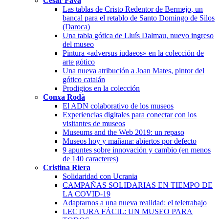
Cèsar Favà
Las tablas de Cristo Redentor de Bermejo, un
bancal para el retablo de Santo Domingo de Silos
(Daroca)
Una tabla gótica de Lluís Dalmau, nuevo ingreso
del museo
Pintura «adversus iudaeos» en la colección de
arte gótico
Una nueva atribución a Joan Mates, pintor del
gótico catalán
Prodigios en la colección
Conxa Rodà
El ADN colaborativo de los museos
Experiencias digitales para conectar con los
visitantes de museos
Museums and the Web 2019: un repaso
Museos hoy y mañana: abiertos por defecto
9 apuntes sobre innovación y cambio (en menos
de 140 caracteres)
Cristina Riera
Solidaridad con Ucrania
CAMPAÑAS SOLIDARIAS EN TIEMPO DE
LA COVID-19
Adaptarnos a una nueva realidad: el teletrabajo
LECTURA FÁCIL: UN MUSEO PARA