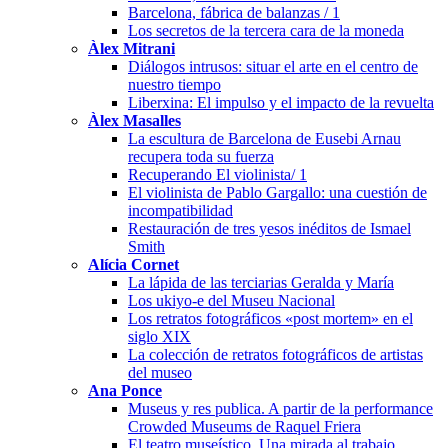
Barcelona, fábrica de balanzas / 1
Los secretos de la tercera cara de la moneda
Àlex Mitrani
Diálogos intrusos: situar el arte en el centro de
nuestro tiempo
Liberxina: El impulso y el impacto de la revuelta
Àlex Masalles
La escultura de Barcelona de Eusebi Arnau
recupera toda su fuerza
Recuperando El violinista/ 1
El violinista de Pablo Gargallo: una cuestión de
incompatibilidad
Restauración de tres yesos inéditos de Ismael
Smith
Alícia Cornet
La lápida de las terciarias Geralda y María
Los ukiyo-e del Museu Nacional
Los retratos fotográficos «post mortem» en el
siglo XIX
La colección de retratos fotográficos de artistas
del museo
Ana Ponce
Museus y res publica. A partir de la performance
Crowded Museums de Raquel Friera
El teatro museístico. Una mirada al trabajo