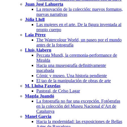
Juan José Lahuerta
La renovación de la colección: nuevos formatos,
nuevas narrativas
Júlia Llull
Las mujeres en el arte. De la figura inventada al
propio cuerpo
Laia Pérez
The Watercolour World, un paseo por el mundo
antes de la fotografía
Lluís Alabern
Peccata Mundi, la ceremonia-performance de
Miralda
Hacia una museografía definitivamente
inacabada
Cómic y museo. Una historia pendiente
El tao de la manipulación de obras de arte
M. Lluïsa Faxedas
Pastoral, de Celso Lagar
Magda Juandó
La fotografía no fue una excepción. Fotógrafas
en la colección del Museu Nacional d’Art de
Catalunya
Manel Garcia
Hacia la modernidad: las exposiciones de Bellas
Artes de Barcelona