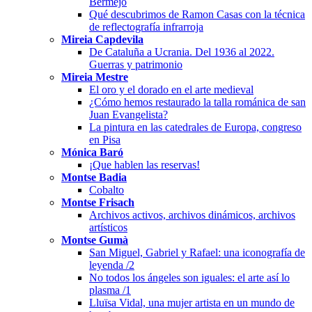
Bermejo
Qué descubrimos de Ramon Casas con la técnica
de reflectografía infrarroja
Mireia Capdevila
De Cataluña a Ucrania. Del 1936 al 2022.
Guerras y patrimonio
Mireia Mestre
El oro y el dorado en el arte medieval
¿Cómo hemos restaurado la talla románica de san
Juan Evangelista?
La pintura en las catedrales de Europa, congreso
en Pisa
Mónica Baró
¡Que hablen las reservas!
Montse Badia
Cobalto
Montse Frisach
Archivos activos, archivos dinámicos, archivos
artísticos
Montse Gumà
San Miguel, Gabriel y Rafael: una iconografía de
leyenda /2
No todos los ángeles son iguales: el arte así lo
plasma /1
Lluïsa Vidal, una mujer artista en un mundo de