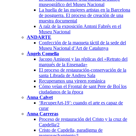
museográfico del Museu Nacional
La huella de las mujeres artistas en la Barcelona
de posguerra. El proceso de creación de una
muestra documental
A raíz de la exposición Antoni Fabrés en el
Museu Nacional
ANDARTE
Confección de la maqueta táctil de la sede del
Museu Nacional d’Art de Catalunya
Àngels Comella
Jacopo Amigoni y las réplicas del «Retrato del
marqués de la Ensenada»
El proceso de restauración-conservación de la
santa Librada de Andreu Sala
Recuperamos una virgen románica
Cómo veían el Frontal de sant Pere de Boí los
ciudadanos de la época
Anna Calvet
‘RecuperArt-19’: cuando el arte es capaz de
curar
Anna Carreras
Proceso de restauración del Cristo y la cruz de
Capdella/2
Cristo de Capdella, paradigma de
reaprovechamiento/1