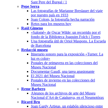
Sant Pere del Burgal / 1
Pepe Serra
Las fotografías de Marianne Breslauer del viaje
por nuestro país en 1933
Joan Colom, la fotografía hecha narración
Retos para los museos hoy
Raúl Gimeno
«Salomé» de Oscar Wilde: un recorrido por el
fondo de la Biblioteca Joaquim Folch i Torres
Una fotografía útil de Oriol Maspons. La Escuela
de Barcelona
Redacció museu
Itinerario sonoro para la exposición «Turner. La
luz es color»
Postales de primavera en las colecciones del
Museu Nacional
Documentar Gaudí, una tarea apasionante
El 2021 del Museu Nacional
Postales de invierno en las colecciones del
Museu Nacional
Reme Barbero
Algunos de los archivos de arte del Museu
Nacional d’Art de Catalunya, en el Neumotórax
Ricard Bru
Joan Gardy Artigas, un eslabón silencioso entre