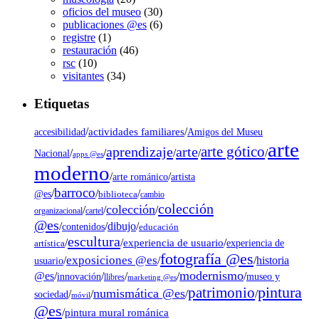
oficios del museo
(30)
publicaciones @es
(6)
registre
(1)
restauración
(46)
rsc
(10)
visitantes
(34)
Etiquetas
/
actividades familiares
/
accesibilidad
Amigos del Museu
arte
arte gótico
aprendizaje
arte
/
/
/
/
/
Nacional
apps @es
moderno
/
/
artista
arte románico
barroco
/
/
/
@es
biblioteca
cambio
colección
colección
/
/
/
organizacional
cartel
@es
dibujo
/
/
/
contenidos
educación
escultura
/
/
experiencia de usuario
/
experiencia de
artística
fotografía @es
exposiciones @es
/
/
/
historia
usuario
modernismo
@es
/
/
/
/
/
museo y
innovación
llibres
marketing @es
pintura
patrimonio
numismática @es
/
/
/
/
sociedad
móvil
@es
/
pintura mural románica