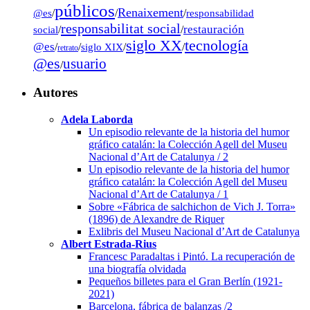
públicos
Renaixement
@es
/
/
/
responsabilidad
responsabilitat social
restauración
social
/
/
tecnología
siglo XX
@es
/
/
siglo XIX
/
/
retrato
@es
usuario
/
Autores
Adela Laborda
Un episodio relevante de la historia del humor
gráfico catalán: la Colección Agell del Museu
Nacional d’Art de Catalunya / 2
Un episodio relevante de la historia del humor
gráfico catalán: la Colección Agell del Museu
Nacional d’Art de Catalunya / 1
Sobre «Fábrica de salchichon de Vich J. Torra»
(1896) de Alexandre de Riquer
Exlibris del Museu Nacional d’Art de Catalunya
Albert Estrada-Rius
Francesc Paradaltas i Pintó. La recuperación de
una biografía olvidada
Pequeños billetes para el Gran Berlín (1921-
2021)
Barcelona, fábrica de balanzas /2