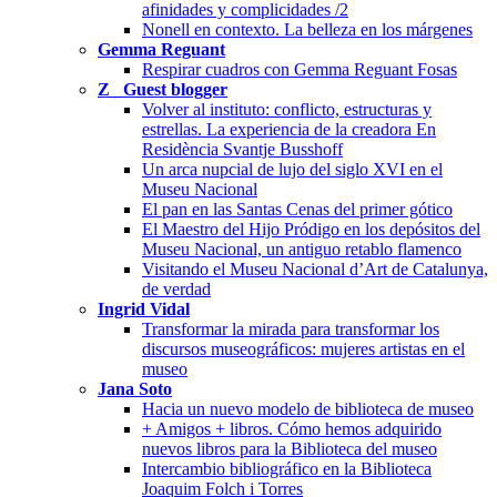
afinidades y complicidades /2
Nonell en contexto. La belleza en los márgenes
Gemma Reguant
Respirar cuadros con Gemma Reguant Fosas
Z_ Guest blogger
Volver al instituto: conflicto, estructuras y
estrellas. La experiencia de la creadora En
Residència Svantje Busshoff
Un arca nupcial de lujo del siglo XVI en el
Museu Nacional
El pan en las Santas Cenas del primer gótico
El Maestro del Hijo Pródigo en los depósitos del
Museu Nacional, un antiguo retablo flamenco
Visitando el Museu Nacional d’Art de Catalunya,
de verdad
Ingrid Vidal
Transformar la mirada para transformar los
discursos museográficos: mujeres artistas en el
museo
Jana Soto
Hacia un nuevo modelo de biblioteca de museo
+ Amigos + libros. Cómo hemos adquirido
nuevos libros para la Biblioteca del museo
Intercambio bibliográfico en la Biblioteca
Joaquim Folch i Torres