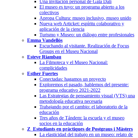
Una invitación personal de Gala Dalí
El museo es tuyo: un programa abierto a los
colectivos
Apropa Cultura: museo inclusivo, museo unido
Nueva web Articket: espíritu colaborativo y
aplicación de la ciencia
Turismo y Museo: un diálogo entre profesionales
Emma Vandellós
Escuchando al visitante. Realización de Focus
Groups en el Museu Nacional
Esteve Riambau
La Filmoteca y el Museo Nacional:
complicidades
Esther Fuertes
Conectadas: hagamos un proyecto
Exploremos el pasado, hablemos del presente:
programa educativo 2021-2022
Las Estrategias de pensamiento visual (VTS) una
metodología educativa necesaria
Trabajando por el cambio: el laboratorio de la
educación
Tres años de Tándem: la escuela y el museo
socios en la educación
Z_Estudiants en pràctiques de Postgraus i Màsters
La elasticidad del trabajo en un museo: relato de