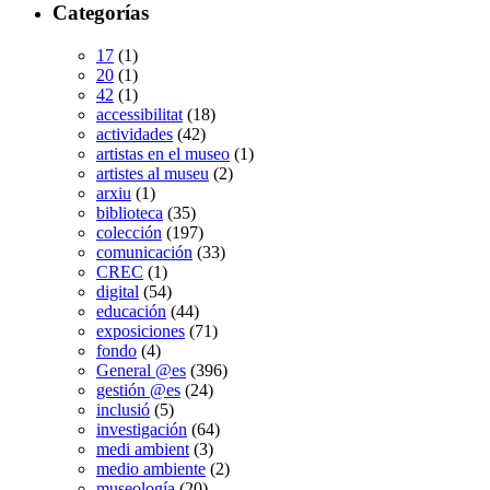
Categorías
17
(1)
20
(1)
42
(1)
accessibilitat
(18)
actividades
(42)
artistas en el museo
(1)
artistes al museu
(2)
arxiu
(1)
biblioteca
(35)
colección
(197)
comunicación
(33)
CREC
(1)
digital
(54)
educación
(44)
exposiciones
(71)
fondo
(4)
General @es
(396)
gestión @es
(24)
inclusió
(5)
investigación
(64)
medi ambient
(3)
medio ambiente
(2)
museología
(20)