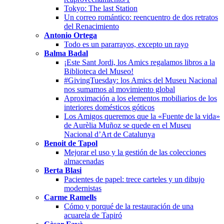
Tokyo: The last Station
Un correo romántico: reencuentro de dos retratos
del Renacimiento
Antonio Ortega
Todo es un pararrayos, excepto un rayo
Balma Badal
¡Este Sant Jordi, los Amics regalamos libros a la
Biblioteca del Museo!
#GivingTuesday: los Amics del Museu Nacional
nos sumamos al movimiento global
Aproximación a los elementos mobiliarios de los
interiores domésticos góticos
Los Amigos queremos que la «Fuente de la vida»
de Aurèlia Muñoz se quede en el Museu
Nacional d’Art de Catalunya
Benoit de Tapol
Mejorar el uso y la gestión de las colecciones
almacenadas
Berta Blasi
Pacientes de papel: trece carteles y un dibujo
modernistas
Carme Ramells
Cómo y porqué de la restauración de una
acuarela de Tapiró