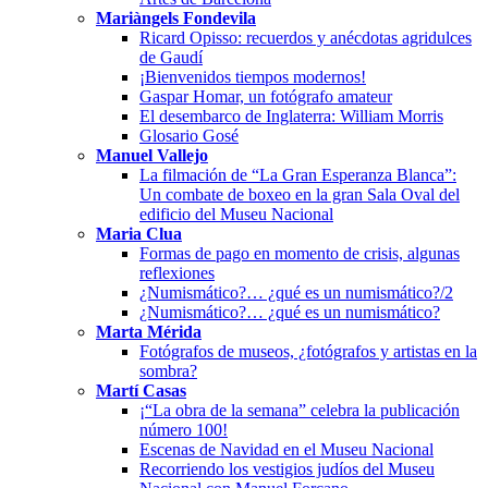
Mariàngels Fondevila
Ricard Opisso: recuerdos y anécdotas agridulces
de Gaudí
¡Bienvenidos tiempos modernos!
Gaspar Homar, un fotógrafo amateur
El desembarco de Inglaterra: William Morris
Glosario Gosé
Manuel Vallejo
La filmación de “La Gran Esperanza Blanca”:
Un combate de boxeo en la gran Sala Oval del
edificio del Museu Nacional
Maria Clua
Formas de pago en momento de crisis, algunas
reflexiones
¿Numismático?… ¿qué es un numismático?/2
¿Numismático?… ¿qué es un numismático?
Marta Mérida
Fotógrafos de museos, ¿fotógrafos y artistas en la
sombra?
Martí Casas
¡“La obra de la semana” celebra la publicación
número 100!
Escenas de Navidad en el Museu Nacional
Recorriendo los vestigios judíos del Museu