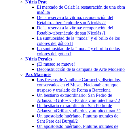
Núria Prat
El mercado de Calaf: la restauración de una obra
insólita
De la reserva a la vitrina: recuperación del
Retablo-tabernáculo de san Nicolás /2
De la reserva a la vitrina: recuperación del
Retablo-tabernáculo de san Nicolás /1
La suntuosidad de la “moda” y el brillo de los
colores del gótico II
La suntuosidad de la “moda” y el brillo de los
colores del gótico I
Núria Perales
¡El museo se mueve!
Deconstrucción de la campaña de Arte Moderno
Paz Marquès
Los frescos de Annibale Carracci y discípulos,
conservados en el Museu Nacional: arranque,
traspaso y traslado de Roma a Barcelona
Un bestiario extraordinario: San Pedro de
Arlanza. «Grifo» y «Pardus y arquitectura»/ 2
Un bestiario extraordinario: San Pedro de
Arlanza. «Grifo» y «Pardus y arquitectura» / 1
Un apostolado huérfano. Pinturas murales de
Sant Pere del Burgal/2
Un apostolado huérfano. Pinturas murales de