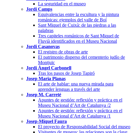
La seguridad en el museo
Jordi Camps
Equivalencias entre la escultura y la pintura
románicas: ejemplos del valle de Boí
Sant Miquel de Cuixà: de las piedras a las
palabras
Tres capiteles románicos de Sant Miquel de
Fluvià identificados en el Museu Nacional
Jordi Casanovas
El registro de obras de arte
El patrimonio disperso del cementerio judío de
Montjuïc
Jordi Àngel Carbonell
Tras los pasos de Josep Tapiró
Josep Maria Planas
El arte de hablar: una nueva mirada para
aprender lenguas a través del arte
Josep M. Carreté
Apuntes de gestión: reflexión y práctica en el
Museu Nacional d’Art de Catalunya /2
Apuntes de gestión: reflexión y práctica en el
Museu Nacional d’Art de Catalunya /1
Josep-Miquel Faura
El proyecto de Responsabilidad Social del museo
Visitantes de museos: las relaciones son la clave