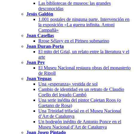
Las bibliotecas de museos: las grandes
desconocidas
Jesús Galdón
1.001 postales de ninguna parte. Intervención en
la exposición «La guerra infinita. Antoni
Campañà»
Joan Casellas
Rrose Sélavy en el Pirineo submarino
Joan Duran-Porta
El mito del Grial, un relato entre la literatura y el
arte
Joan Pey
El Museu Nacional restaura obras del monasterio
de Ripoll
Joan Yeguas
Una «esperanza» vestida de sol
Cambio de identidad en un retrato de Claudio
Coello del legado Cambó
Una serie inédita del pintor Cajetan Roos (o
Gaetano de Rosa)
Una Trinidad trifacial en el Museu Nacional
d’Art de Catalunya
Un bodegón inédito de Antonio Ponce en el
Museu Nacional d’Art de Catalunya
Joan Josep Pintado