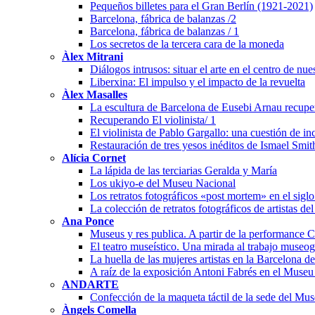
Pequeños billetes para el Gran Berlín (1921-2021)
Barcelona, fábrica de balanzas /2
Barcelona, fábrica de balanzas / 1
Los secretos de la tercera cara de la moneda
Àlex Mitrani
Diálogos intrusos: situar el arte en el centro de nu
Liberxina: El impulso y el impacto de la revuelta
Àlex Masalles
La escultura de Barcelona de Eusebi Arnau recuper
Recuperando El violinista/ 1
El violinista de Pablo Gargallo: una cuestión de i
Restauración de tres yesos inéditos de Ismael Smit
Alícia Cornet
La lápida de las terciarias Geralda y María
Los ukiyo-e del Museu Nacional
Los retratos fotográficos «post mortem» en el sigl
La colección de retratos fotográficos de artistas de
Ana Ponce
Museus y res publica. A partir de la performanc
El teatro museístico. Una mirada al trabajo museo
La huella de las mujeres artistas en la Barcelona 
A raíz de la exposición Antoni Fabrés en el Muse
ANDARTE
Confección de la maqueta táctil de la sede del Mu
Àngels Comella