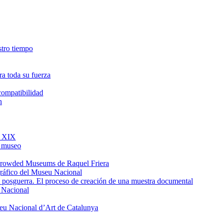
estro tiempo
a toda su fuerza
ncompatibilidad
h
o XIX
l museo
e Crowded Museums de Raquel Friera
gráfico del Museu Nacional
de posguerra. El proceso de creación de una muestra documental
u Nacional
seu Nacional d’Art de Catalunya