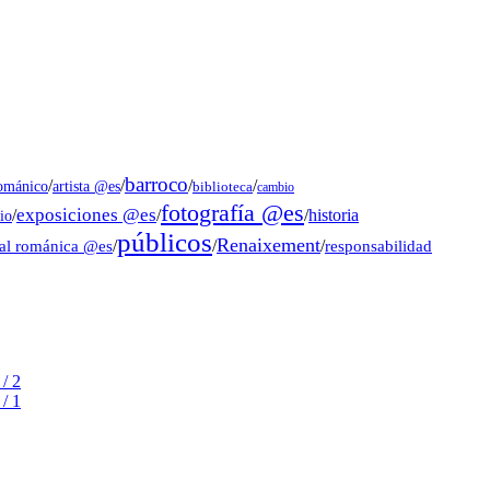
barroco
/
/
/
/
artista @es
románico
biblioteca
cambio
fotografía @es
exposiciones @es
/
/
/
historia
io
públicos
Renaixement
ral románica @es
/
/
/
responsabilidad
/ 2
/ 1