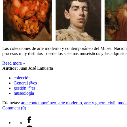
Las colecciones de arte moderno y contemporáneo del Museu Nacional
procesos muy distintos –desde los sistemas museísticos y las adquisici
Read more
»
Author:
Juan José Lahuerta
colección
General @es
gestión @es
museología
Etiquetas:
arte contemporáneo
,
arte moderno
,
arte y guerra civil
,
mode
Comment (0)