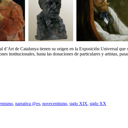
 d’Art de Catalunya tienen su origen en la Exposición Universal que s
ones institucionales, hasta las donaciones de particulares y artistas, p
rnismo
,
narrativa @es
,
novecentismo
,
siglo XIX
,
siglo XX