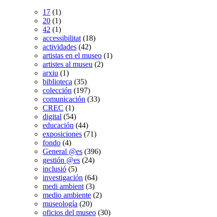
17
(1)
20
(1)
42
(1)
accessibilitat
(18)
actividades
(42)
artistas en el museo
(1)
artistes al museu
(2)
arxiu
(1)
biblioteca
(35)
colección
(197)
comunicación
(33)
CREC
(1)
digital
(54)
educación
(44)
exposiciones
(71)
fondo
(4)
General @es
(396)
gestión @es
(24)
inclusió
(5)
investigación
(64)
medi ambient
(3)
medio ambiente
(2)
museología
(20)
oficios del museo
(30)