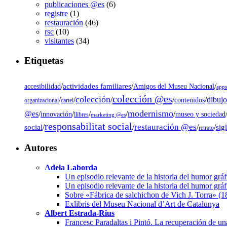
publicaciones @es
(6)
registre
(1)
restauración
(46)
rsc
(10)
visitantes
(34)
Etiquetas
/
actividades familiares
/
/
accesibilidad
Amigos del Museu Nacional
app
colección @es
colección
dibujo
/
/
/
/
/
contenidos
organizacional
cartel
modernismo
@es
/
/
/
/
/
museo y sociedad
innovación
llibres
marketing @es
responsabilitat social
restauración @es
social
/
/
/
/
sig
retrato
Autores
Adela Laborda
Un episodio relevante de la historia del humor grá
Un episodio relevante de la historia del humor grá
Sobre «Fábrica de salchichon de Vich J. Torra» (
Exlibris del Museu Nacional d’Art de Catalunya
Albert Estrada-Rius
Francesc Paradaltas i Pintó. La recuperación de un