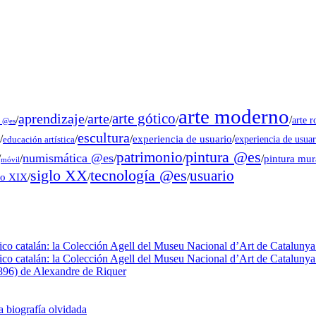
arte moderno
arte gótico
aprendizaje
arte
/
/
/
/
/
arte 
s @es
escultura
/
/
/
experiencia de usuario
/
experiencia de usuar
educación artística
pintura @es
patrimonio
numismática @es
/
/
/
/
/
pintura mu
móvil
tecnología @es
siglo XX
usuario
lo XIX
/
/
/
fico catalán: la Colección Agell del Museu Nacional d’Art de Catalunya 
fico catalán: la Colección Agell del Museu Nacional d’Art de Catalunya 
1896) de Alexandre de Riquer
a biografía olvidada