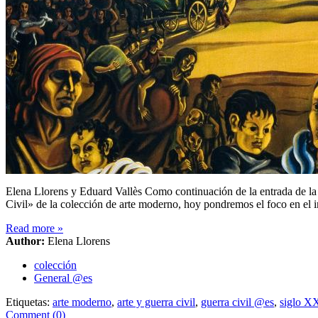
Elena Llorens y Eduard Vallès Como continuación de la entrada de la 
Civil» de la colección de arte moderno, hoy pondremos el foco en el
Read more
»
Author:
Elena Llorens
colección
General @es
Etiquetas:
arte moderno
,
arte y guerra civil
,
guerra civil @es
,
siglo X
Comment (0)