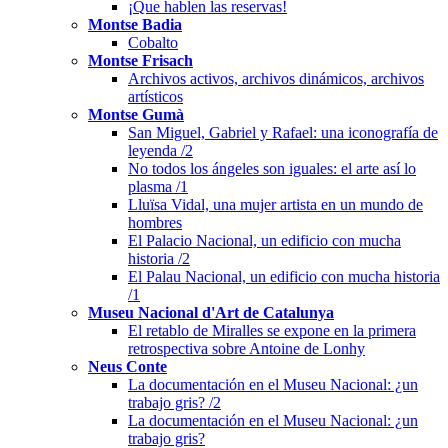
¡Que hablen las reservas!
Montse Badia
Cobalto
Montse Frisach
Archivos activos, archivos dinámicos, archivos
artísticos
Montse Gumà
San Miguel, Gabriel y Rafael: una iconografía de
leyenda /2
No todos los ángeles son iguales: el arte así lo
plasma /1
Lluïsa Vidal, una mujer artista en un mundo de
hombres
El Palacio Nacional, un edificio con mucha
historia /2
El Palau Nacional, un edificio con mucha historia
/1
Museu Nacional d'Art de Catalunya
El retablo de Miralles se expone en la primera
retrospectiva sobre Antoine de Lonhy
Neus Conte
La documentación en el Museu Nacional: ¿un
trabajo gris? /2
La documentación en el Museu Nacional: ¿un
trabajo gris?