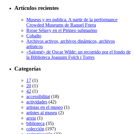
Artículos recientes
Museus y res publica. A partir de la performance
Crowded Museums de Raquel Friera
Rrose Sélavy en el Pirineo submarino
Cobalto
Archivos activos, archivos dinámicos, archivos
artísticos
«Salomé» de Oscar Wilde: un recorrido por el fondo de
la Biblioteca Joaquim Folch i Torres
Categorías
17
(1)
20
(1)
42
(1)
accessibilitat
(18)
actividades
(42)
artistas en el museo
(1)
artistes al museu
(2)
arxiu
(1)
biblioteca
(35)
colección
(197)