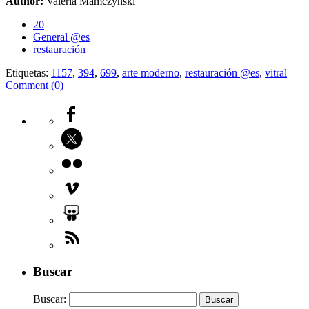
Author:
Valeria Mamczynski
20
General @es
restauración
Etiquetas:
1157
,
394
,
699
,
arte moderno
,
restauración @es
,
vitral
Comment (0)
Buscar
Buscar: