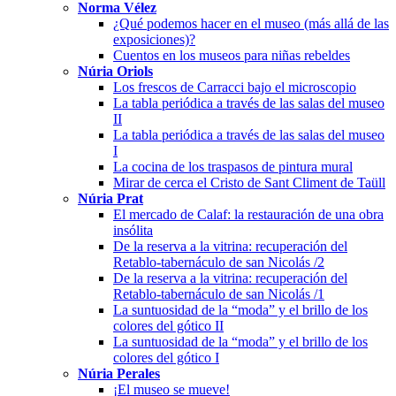
Norma Vélez
¿Qué podemos hacer en el museo (más allá de las
exposiciones)?
Cuentos en los museos para niñas rebeldes
Núria Oriols
Los frescos de Carracci bajo el microscopio
La tabla periódica a través de las salas del museo
II
La tabla periódica a través de las salas del museo
I
La cocina de los traspasos de pintura mural
Mirar de cerca el Cristo de Sant Climent de Taüll
Núria Prat
El mercado de Calaf: la restauración de una obra
insólita
De la reserva a la vitrina: recuperación del
Retablo-tabernáculo de san Nicolás /2
De la reserva a la vitrina: recuperación del
Retablo-tabernáculo de san Nicolás /1
La suntuosidad de la “moda” y el brillo de los
colores del gótico II
La suntuosidad de la “moda” y el brillo de los
colores del gótico I
Núria Perales
¡El museo se mueve!