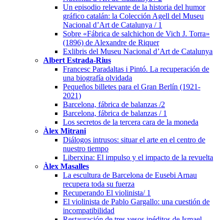
Un episodio relevante de la historia del humor
gráfico catalán: la Colección Agell del Museu
Nacional d’Art de Catalunya / 1
Sobre «Fábrica de salchichon de Vich J. Torra»
(1896) de Alexandre de Riquer
Exlibris del Museu Nacional d’Art de Catalunya
Albert Estrada-Rius
Francesc Paradaltas i Pintó. La recuperación de
una biografía olvidada
Pequeños billetes para el Gran Berlín (1921-
2021)
Barcelona, fábrica de balanzas /2
Barcelona, fábrica de balanzas / 1
Los secretos de la tercera cara de la moneda
Àlex Mitrani
Diálogos intrusos: situar el arte en el centro de
nuestro tiempo
Liberxina: El impulso y el impacto de la revuelta
Àlex Masalles
La escultura de Barcelona de Eusebi Arnau
recupera toda su fuerza
Recuperando El violinista/ 1
El violinista de Pablo Gargallo: una cuestión de
incompatibilidad
Restauración de tres yesos inéditos de Ismael