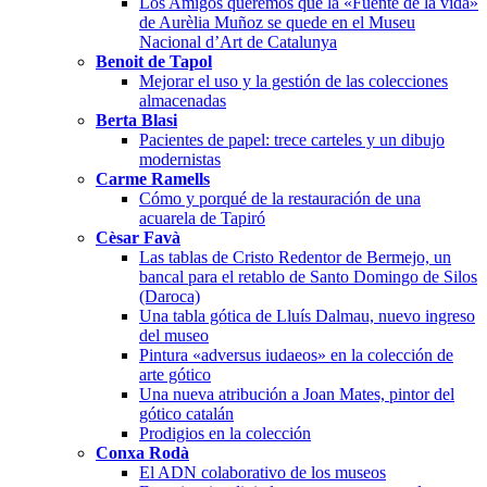
Los Amigos queremos que la «Fuente de la vida»
de Aurèlia Muñoz se quede en el Museu
Nacional d’Art de Catalunya
Benoit de Tapol
Mejorar el uso y la gestión de las colecciones
almacenadas
Berta Blasi
Pacientes de papel: trece carteles y un dibujo
modernistas
Carme Ramells
Cómo y porqué de la restauración de una
acuarela de Tapiró
Cèsar Favà
Las tablas de Cristo Redentor de Bermejo, un
bancal para el retablo de Santo Domingo de Silos
(Daroca)
Una tabla gótica de Lluís Dalmau, nuevo ingreso
del museo
Pintura «adversus iudaeos» en la colección de
arte gótico
Una nueva atribución a Joan Mates, pintor del
gótico catalán
Prodigios en la colección
Conxa Rodà
El ADN colaborativo de los museos