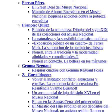
Ferran Pérez
El Green Deal del Museu Nacional
Maratón de Ahorro Energético en el Museu
Nacional: pequeñas acciones contra la pobreza
energética
Francesc Quílez
El latido de la naturaleza. Dibujos del siglo XIX
de las colecciones del Museu Nacional
La naturaleza y la sensibilidad artística moderna
«Exposición pública de un cuadro» de Ferrer
Miró. La superación de los prejuicios elitistas
Nonell, entre la tradición y la modernidad:
afinidades y complicidades /2
Nonell en contexto. La belleza en los márgenes
Gemma Reguant
Respirar cuadros con Gemma Reguant Fosas
Z_ Guest blogger
Volver al instituto: conflicto, estructuras y
estrellas. La experiencia de la creadora En
Residència Svantje Busshoff
Un arca nupcial de lujo del siglo XVI en el
Museu Nacional
El pan en las Santas Cenas del primer gótico
El Maestro del Hijo Pródigo en los depósitos del
Museu Nacional, un antiguo retablo flamenco