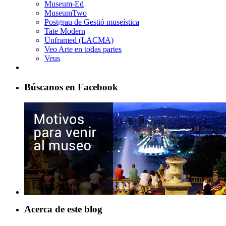
Museum-Ed
MuseumTwo
Postgrau de Gestió museística
Tate Modern
Unframed (LACMA)
Veo Arte en todas partes
Veus
Búscanos en Facebook
Acerca de este blog