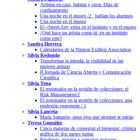
Artistas en casa, habitar y crear. Días de
confinamiento
Una noche en el museo /2_ hablan los alumnos
Una noche en el museo
El «Street Art» entra en el instituto y en el museo
¿Qué hace un artista como tú, en un instituto
como este?
Sandra Herrera
Calendarios de la Nippon Exlibris Association
Sílvia Redondo
Transformar la mirada: la visibilidad de las
mujeres artistas
II Jornada de Ciencia Abierta y Comunicación
Científica
Sílvia Tena
El registrador en la gestión de colecciones: el
Risk Management/2
El registrador en la gestión de colecciones: una
profesión emergente / 1
Sílvia Lanceta
María Sampere, unos ojos que siempre te miran
Teresa González
Cinco maneras de conseguir el bienestar: crónica
gráfica de dos meses juntas
Pandemia, museos y personas mayores