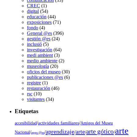
comunicación
(33)
CREC
(1)
digital
(54)
educación
(44)
exposiciones
(71)
fondo
(4)
General @es
(396)
gestión @es
(24)
inclusió
(5)
investigación
(64)
medi ambient
(3)
medio ambiente
(2)
museología
(20)
oficios del museo
(30)
publicaciones @es
(6)
registre
(1)
restauración
(46)
rsc
(10)
visitantes
(34)
Etiquetas
/
actividades familiares
/
accesibilidad
Amigos del Museu
arte
arte gótico
aprendizaje
arte
/
/
/
/
/
Nacional
apps @es