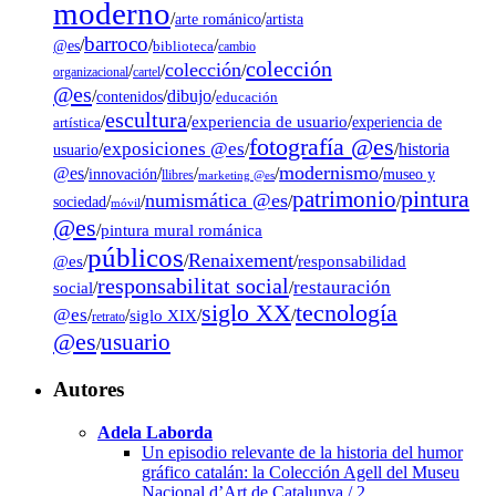
moderno
/
/
artista
arte románico
barroco
/
/
/
@es
biblioteca
cambio
colección
colección
/
/
/
organizacional
cartel
@es
dibujo
/
/
/
contenidos
educación
escultura
/
/
experiencia de usuario
/
experiencia de
artística
fotografía @es
exposiciones @es
/
/
/
historia
usuario
modernismo
@es
/
/
/
/
/
museo y
innovación
llibres
marketing @es
pintura
patrimonio
numismática @es
/
/
/
/
sociedad
móvil
@es
/
pintura mural románica
públicos
Renaixement
@es
/
/
/
responsabilidad
responsabilitat social
restauración
social
/
/
tecnología
siglo XX
@es
/
/
siglo XIX
/
/
retrato
@es
usuario
/
Autores
Adela Laborda
Un episodio relevante de la historia del humor
gráfico catalán: la Colección Agell del Museu
Nacional d’Art de Catalunya / 2