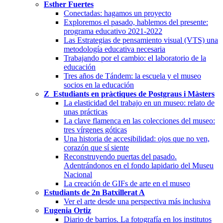
Esther Fuertes
Conectadas: hagamos un proyecto
Exploremos el pasado, hablemos del presente:
programa educativo 2021-2022
Las Estrategias de pensamiento visual (VTS) una
metodología educativa necesaria
Trabajando por el cambio: el laboratorio de la
educación
Tres años de Tándem: la escuela y el museo
socios en la educación
Z_Estudiants en pràctiques de Postgraus i Màsters
La elasticidad del trabajo en un museo: relato de
unas prácticas
La clave flamenca en las colecciones del museo:
tres vírgenes góticas
Una historia de accesibilidad: ojos que no ven,
corazón que sí siente
Reconstruyendo puertas del pasado.
Adentrándonos en el fondo lapidario del Museu
Nacional
La creación de GIFs de arte en el museo
Estudiants de 2n Batxillerat A
Ver el arte desde una perspectiva más inclusiva
Eugenia Ortiz
Diario de barrios. La fotografía en los institutos