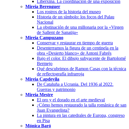
Liberxina. La coordinación de una exposición
Mireia Berenguer
Los rostros de la historia del museo
Historia de un símbolo: los focos del Palau
Nacional
La obstinación de una millonaria por la «Virgen
de Sallent de Sanaüja»
Mireia Campuzano
Conservar y restaurar en tiempo de guerra
Desenterramos la figura de un centinela en la
obra «Desierto blanco» de Antoni Fabrés
Bajo el color. El dibujo subyacente de Bartolomé
Bermejo
Qué descubrimos de Ramon Casas con la técnica
de reflectografía infrarroja
Mireia Capdevila
De Cataluña a Ucrania. Del 1936 al 2022.
Guerras y patrimonio
Mireia Mestre
El oro y el dorado en el arte medieval
¿Cómo hemos restaurado la talla románica de san
Juan Evangelista?
La pintura en las catedrales de Europa, congreso
en Pisa
Mónica Baró