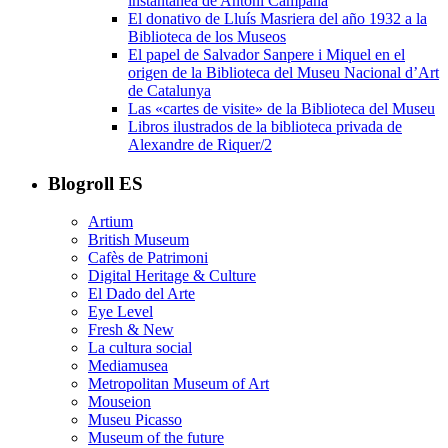
instantánea de Antoni Campañà
El donativo de Lluís Masriera del año 1932 a la
Biblioteca de los Museos
El papel de Salvador Sanpere i Miquel en el
origen de la Biblioteca del Museu Nacional d’Art
de Catalunya
Las «cartes de visite» de la Biblioteca del Museu
Libros ilustrados de la biblioteca privada de
Alexandre de Riquer/2
Blogroll ES
Artium
British Museum
Cafès de Patrimoni
Digital Heritage & Culture
El Dado del Arte
Eye Level
Fresh & New
La cultura social
Mediamusea
Metropolitan Museum of Art
Mouseion
Museu Picasso
Museum of the future