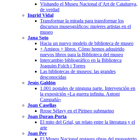
Visitando el Museu Nacional d’Art de Catalunya,
de verdad
Ingrid Vidal
Transformar la mirada para transformar los
discursos museográficos: mujeres artistas en el
museo
Jana Soto
Hacia un nuevo modelo de biblioteca de museo
+ Amigos + libros. Cómo hemos adquirido
nuevos libros para la Biblioteca del museo
Intercambio bibliográfico en la Biblioteca
Joaquim Folch i Torres
Las bibliotecas de museos: las grandes
desconocidas
Jesús Galdón
1.001 postales de ninguna parte. Intervención en
la exposición «La guerra infinita. Antoni
Campañà»
Joan Casellas
Rrose Sélavy en el Pirineo submarino
Joan Duran-Porta
El mito del Grial, un relato entre la literatura y el
arte
Joan Pey
El Museu Nacional restaura obras del monasterio