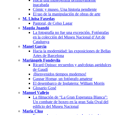
Hacia una museografía definitivamente
inacabada
Cómic y museo. Una historia pendiente
El tao de la manipulación de obras de arte
M. Lluïsa Faxedas
Pastoral, de Celso Lagar
Magda Juandó
La fotografía no fue una excepción. Fotógrafas
en la colección del Museu Nacional d’Art de
Catalunya
Manel Garcia
Hacia la modernidad: las exposiciones de Bellas
Artes de Barcelona
Mariàngels Fondevila
Ricard Opisso: recuerdos y anécdotas agridulces
de Gaudí
¡Bienvenidos tiempos modernos!
Gaspar Homar, un fotógrafo amateur
El desembarco de Inglaterra: William Morris
Glosario Gosé
Manuel Vallejo
La filmación de “La Gran Esperanza Blanca”:
Un combate de boxeo en la gran Sala Oval del
edificio del Museu Nacional
Maria Clua