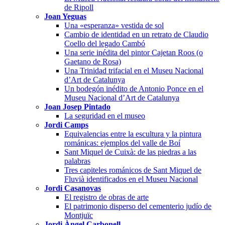
de Ripoll
Joan Yeguas
Una «esperanza» vestida de sol
Cambio de identidad en un retrato de Claudio
Coello del legado Cambó
Una serie inédita del pintor Cajetan Roos (o
Gaetano de Rosa)
Una Trinidad trifacial en el Museu Nacional
d’Art de Catalunya
Un bodegón inédito de Antonio Ponce en el
Museu Nacional d’Art de Catalunya
Joan Josep Pintado
La seguridad en el museo
Jordi Camps
Equivalencias entre la escultura y la pintura
románicas: ejemplos del valle de Boí
Sant Miquel de Cuixà: de las piedras a las
palabras
Tres capiteles románicos de Sant Miquel de
Fluvià identificados en el Museu Nacional
Jordi Casanovas
El registro de obras de arte
El patrimonio disperso del cementerio judío de
Montjuïc
Jordi Àngel Carbonell