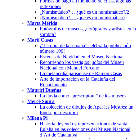
Formas de pago en momento de crisis, algunas
reflexiones
¿Numismático?… ¿qué es un numismático?/2
¿Numismático?… ¿qué es un numismático?
Marta Mérida
Fotógrafos de museos, ¿fotógrafos y artistas en la
sombra?
Martí Casas
¡“La obra de la semana” celebra la publicación
número 100!
Escenas de Navidad en el Museu Nacional
Recorriendo los vestigios judíos del Museu
Nacional con Manuel Forcano
La melancolía parisiense de Ramon Casas
Arte de importación en la Cataluña del
Renacimiento
Maurici Dueñas
La lluvia como “prescriptora” de los museos
Mercè Saura
La colección de dibujos de Apel·les Mestres: un
fondo por descubrir
Milena Pi
Historia, leyenda y representaciones de santa
Eulalia en las colecciones del Museu Nacional
d’Art de Catalunya