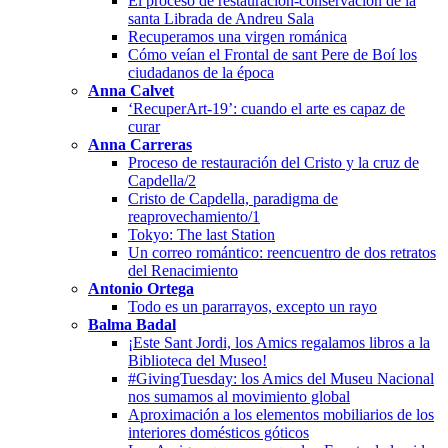
El proceso de restauración-conservación de la
santa Librada de Andreu Sala
Recuperamos una virgen románica
Cómo veían el Frontal de sant Pere de Boí los
ciudadanos de la época
Anna Calvet
‘RecuperArt-19’: cuando el arte es capaz de
curar
Anna Carreras
Proceso de restauración del Cristo y la cruz de
Capdella/2
Cristo de Capdella, paradigma de
reaprovechamiento/1
Tokyo: The last Station
Un correo romántico: reencuentro de dos retratos
del Renacimiento
Antonio Ortega
Todo es un pararrayos, excepto un rayo
Balma Badal
¡Este Sant Jordi, los Amics regalamos libros a la
Biblioteca del Museo!
#GivingTuesday: los Amics del Museu Nacional
nos sumamos al movimiento global
Aproximación a los elementos mobiliarios de los
interiores domésticos góticos