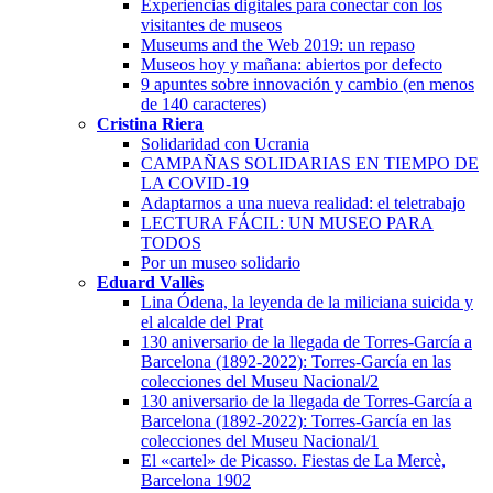
Experiencias digitales para conectar con los
visitantes de museos
Museums and the Web 2019: un repaso
Museos hoy y mañana: abiertos por defecto
9 apuntes sobre innovación y cambio (en menos
de 140 caracteres)
Cristina Riera
Solidaridad con Ucrania
CAMPAÑAS SOLIDARIAS EN TIEMPO DE
LA COVID-19
Adaptarnos a una nueva realidad: el teletrabajo
LECTURA FÁCIL: UN MUSEO PARA
TODOS
Por un museo solidario
Eduard Vallès
Lina Ódena, la leyenda de la miliciana suicida y
el alcalde del Prat
130 aniversario de la llegada de Torres-García a
Barcelona (1892-2022): Torres-García en las
colecciones del Museu Nacional/2
130 aniversario de la llegada de Torres-García a
Barcelona (1892-2022): Torres-García en las
colecciones del Museu Nacional/1
El «cartel» de Picasso. Fiestas de La Mercè,
Barcelona 1902