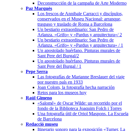
Deconstrucción de la campaña de Arte Moderno
Paz Marquès
Los frescos de Annibale Carracci y discípulos,
conservados en el Museu Nacional: arranque,
traspaso y traslado de Roma a Barcelona
Un bestiario extraordinario: San Pedro de
Arlanza. «Grifo» y «Pardus y arquitectura»/ 2
Un bestiario extraordinario: San Pedro de
Arlanza. «Grifo» y «Pardus y arquitectura» / 1
Un apostolado huérfano. Pinturas murales de
Sant Pere del Burgal/2
Un apostolado huérfano. Pinturas murales de
Sant Pere del Burgal / 1
Pepe Serra
Las fotografías de Marianne Breslauer del viaje
por nuestro país en 1933
Joan Colom, la fotografía hecha narración
Retos para los museos hoy
Raúl Gimeno
«Salomé» de Oscar Wilde: un recorrido por el
fondo de la Biblioteca Joaquim Folch i Torres
Una fotografía útil de Oriol Maspons. La Escuela
de Barcelona
Redacció museu
Itinerario sonoro para la exposición «Turner. La