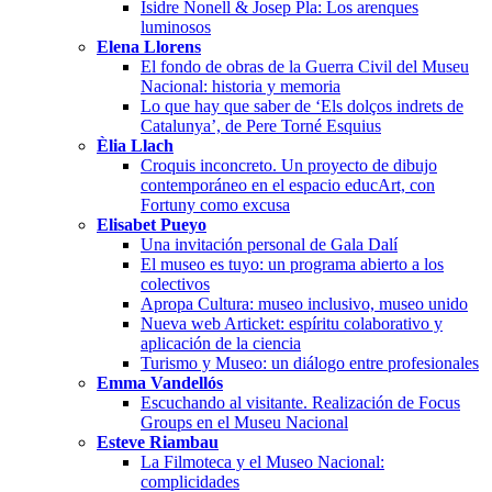
Isidre Nonell & Josep Pla: Los arenques
luminosos
Elena Llorens
El fondo de obras de la Guerra Civil del Museu
Nacional: historia y memoria
Lo que hay que saber de ‘Els dolços indrets de
Catalunya’, de Pere Torné Esquius
Èlia Llach
Croquis inconcreto. Un proyecto de dibujo
contemporáneo en el espacio educArt, con
Fortuny como excusa
Elisabet Pueyo
Una invitación personal de Gala Dalí
El museo es tuyo: un programa abierto a los
colectivos
Apropa Cultura: museo inclusivo, museo unido
Nueva web Articket: espíritu colaborativo y
aplicación de la ciencia
Turismo y Museo: un diálogo entre profesionales
Emma Vandellós
Escuchando al visitante. Realización de Focus
Groups en el Museu Nacional
Esteve Riambau
La Filmoteca y el Museo Nacional:
complicidades