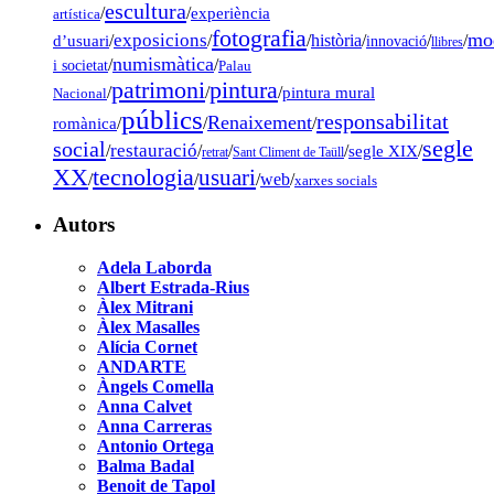
escultura
/
/
experiència
artística
fotografia
mo
exposicions
d’usuari
/
/
/
història
/
/
/
innovació
llibres
numismàtica
/
/
i societat
Palau
pintura
patrimoni
/
/
/
pintura mural
Nacional
públics
responsabilitat
Renaixement
romànica
/
/
/
segle
social
restauració
/
/
/
/
segle XIX
/
retrat
Sant Climent de Taüll
tecnologia
XX
usuari
/
/
/
web
/
xarxes socials
Autors
Adela Laborda
Albert Estrada-Rius
Àlex Mitrani
Àlex Masalles
Alícia Cornet
ANDARTE
Àngels Comella
Anna Calvet
Anna Carreras
Antonio Ortega
Balma Badal
Benoit de Tapol