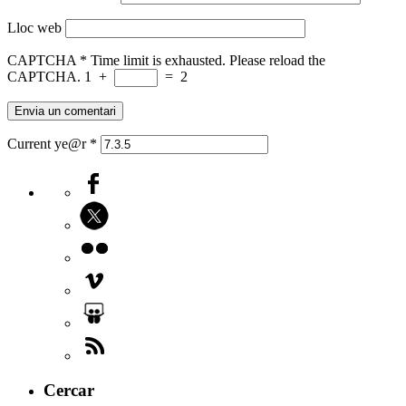
Lloc web
CAPTCHA
*
Time limit is exhausted. Please reload the
CAPTCHA.
1
+
=
2
Current ye@r
*
Cercar