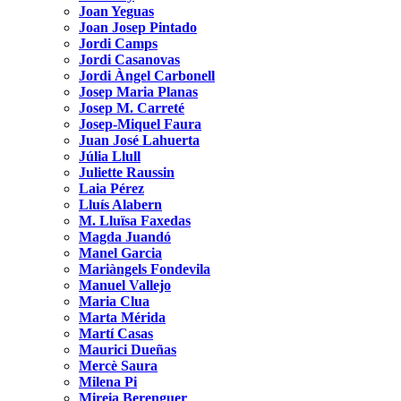
Joan Yeguas
Joan Josep Pintado
Jordi Camps
Jordi Casanovas
Jordi Àngel Carbonell
Josep Maria Planas
Josep M. Carreté
Josep-Miquel Faura
Juan José Lahuerta
Júlia Llull
Juliette Raussin
Laia Pérez
Lluís Alabern
M. Lluïsa Faxedas
Magda Juandó
Manel Garcia
Mariàngels Fondevila
Manuel Vallejo
Maria Clua
Marta Mérida
Martí Casas
Maurici Dueñas
Mercè Saura
Milena Pi
Mireia Berenguer