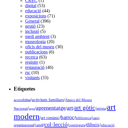
CREC
(1)
digital
(53)
educació
(44)
exposicions
(71)
General
(396)
gestió
(23)
inclusió
(5)
medi ambient
(3)
museologia
(20)
oficis del museu
(30)
publicacions
(6)
recerca
(63)
registre
(1)
restauració
(46)
rsc
(10)
visitants
(33)
Etiquetes
/
activitats familiars
/
accessibilitat
Amics del Museu
art
art gòtic
aprenentatge
art
/
/
/
/
/
/
Nacional
artista
apps
modern
barroc
/
/
/
/
art romànic
biblioteca
canvi
col·lecció
dibuix
/
/
/
/
/
organitzacional
cartell
continguts
educació