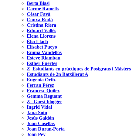
Berta Blasi
Carme Ramells
Cèsar Favà
Conxa Rodà
Cristina Riera
Eduard Vallès
Elena Llorens
Èlia Llach
Elisabet Pueyo
Emma Vandellós
Esteve Riambau
Esther Fuertes
Z_Estudiants en pràctiques de Postgraus i Màsters
Estudiants de 2n Batxillerat A
Eugenia Ortiz
Ferran Pérez
Francesc Quílez
Gemma Reguant
Z_ Guest blogger
Ingrid Vidal
Jana Soto
Jesús Galdón
Joan Casellas
Joan Duran-Porta
Joan Pey