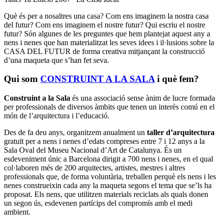
Què és per a nosaltres una casa? Com ens imaginem la nostra casa
del futur? Com ens imaginem el nostre futur? Qui escriu el nostre
futur? Són algunes de les preguntes que hem plantejat aquest any a
nens i nenes que han materialitzat les seves idees i il·lusions sobre la
CASA DEL FUTUR de forma creativa mitjançant la construcció
d’una maqueta que s’han fet seva.
Qui som
CONSTRUINT A LA SALA
i què fem?
Construint a la Sala
és una associació sense ànim de lucre formada
per professionals de diversos àmbits que tenen un interès comú en el
món de l’arquitectura i l’educació.
Des de fa deu anys, organitzem anualment un
taller d’arquitectura
gratuït per a nens i nenes d’edats compreses entre 7 i 12 anys a la
Sala Oval del Museu Nacional d’Art de Catalunya. És un
esdeveniment únic a Barcelona dirigit a 700 nens i nenes, en el qual
col·laboren més de 200 arquitectes, artistes, mestres i altres
professionals que, de forma voluntària, treballen perquè els nens i les
nenes construeixin cada any la maqueta segons el tema que se’ls ha
proposat. Els nens, que utilitzen materials reciclats als quals donen
un segon ús, esdevenen partícips del compromís amb el medi
ambient.