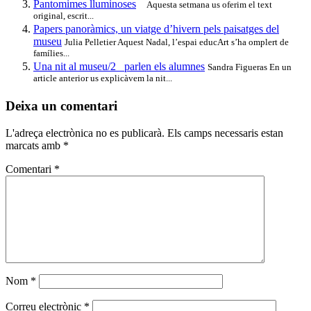
Pantomimes lluminoses
Aquesta setmana us oferim el text
original, escrit...
Papers panoràmics, un viatge d’hivern pels paisatges del
museu
Julia Pelletier Aquest Nadal, l’espai educArt s’ha omplert de
famílies...
Una nit al museu/2_ parlen els alumnes
Sandra Figueras En un
article anterior us explicàvem la nit...
Deixa un comentari
L'adreça electrònica no es publicarà.
Els camps necessaris estan
marcats amb
*
Comentari
*
Nom
*
Correu electrònic
*