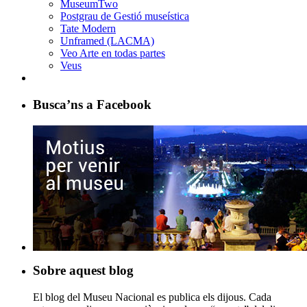
MuseumTwo
Postgrau de Gestió museística
Tate Modern
Unframed (LACMA)
Veo Arte en todas partes
Veus
Busca’ns a Facebook
Sobre aquest blog
El blog del Museu Nacional es publica els dijous. Cada