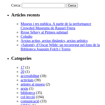
Cerca:
Articles recents
Museus i res publica. A partir de la performance
Crowded Museums de Raquel Friera
Rrose Sélavy al Pirineu submarí
Cobalto
Arxius actius, arxius dinàmics, arxius artístics
«Salomé» d’Oscar Wilde: un recorregut pel fons de la
Biblioteca Joaquim Folch i Torres
Categories
17
(1)
20
(1)
accessibilitat
(18)
activitats
(39)
artistes al museu
(2)
arxiu
(1)
biblioteca
(35)
col·lecció
(194)
comunicació
(33)