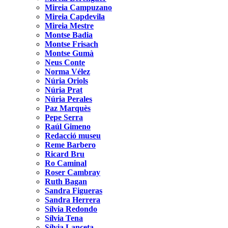
Mireia Campuzano
Mireia Capdevila
Mireia Mestre
Montse Badia
Montse Frisach
Montse Gumà
Neus Conte
Norma Vélez
Núria Oriols
Núria Prat
Núria Perales
Paz Marquès
Pepe Serra
Raúl Gimeno
Redacció museu
Reme Barbero
Ricard Bru
Ro Caminal
Roser Cambray
Ruth Bagan
Sandra Figueras
Sandra Herrera
Sílvia Redondo
Sílvia Tena
Sílvia Lanceta