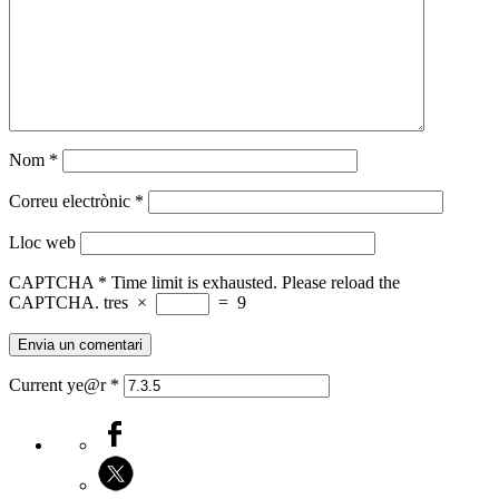
Nom
*
Correu electrònic
*
Lloc web
CAPTCHA
*
Time limit is exhausted. Please reload the
CAPTCHA.
tres
×
=
9
Current ye@r
*