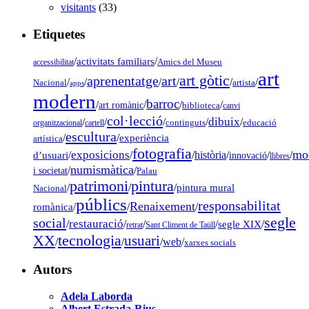
visitants
(33)
Etiquetes
/
activitats familiars
/
accessibilitat
Amics del Museu
art
art gòtic
aprenentatge
art
/
/
/
/
/
/
Nacional
artista
apps
modern
barroc
/
/
/
/
art romànic
biblioteca
canvi
col·lecció
dibuix
/
/
/
/
/
organitzacional
cartell
continguts
educació
escultura
/
/
experiència
artística
fotografia
mo
exposicions
d’usuari
/
/
/
història
/
/
/
innovació
llibres
numismàtica
/
/
i societat
Palau
pintura
patrimoni
/
/
/
pintura mural
Nacional
públics
responsabilitat
Renaixement
romànica
/
/
/
segle
social
restauració
/
/
/
/
segle XIX
/
retrat
Sant Climent de Taüll
tecnologia
XX
usuari
/
/
/
web
/
xarxes socials
Autors
Adela Laborda
Albert Estrada-Rius