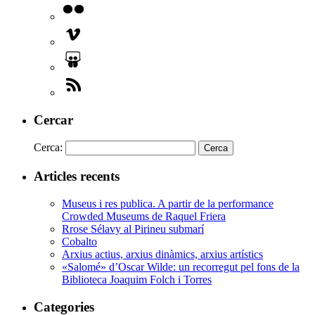
Cercar
Cerca:
Articles recents
Museus i res publica. A partir de la performance
Crowded Museums de Raquel Friera
Rrose Sélavy al Pirineu submarí
Cobalto
Arxius actius, arxius dinàmics, arxius artístics
«Salomé» d’Oscar Wilde: un recorregut pel fons de la
Biblioteca Joaquim Folch i Torres
Categories