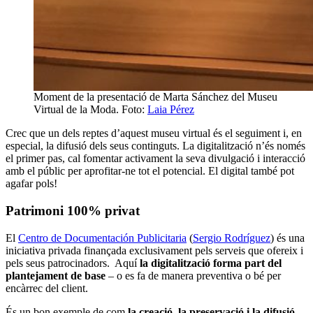
Moment de la presentació de Marta Sánchez del Museu
Virtual de la Moda. Foto:
Laia Pérez
Crec que un dels reptes d’aquest museu virtual és el seguiment i, en
especial, la difusió dels seus continguts. La digitalització n’és només
el primer pas, cal fomentar activament la seva divulgació i interacció
amb el públic per aprofitar-ne tot el potencial. El digital també pot
agafar pols!
Patrimoni 100% privat
El
Centro de Documentación Publicitaria
(
Sergio Rodríguez
) és una
iniciativa privada finançada exclusivament pels serveis que ofereix i
pels seus patrocinadors. Aquí
la digitalització forma part del
plantejament de base
– o es fa de manera preventiva o bé per
encàrrec del client.
És un bon exemple de com
la creació, la preservació i la difusió