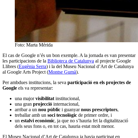
Foto: Marta Mérida
El cas de Google n’és un bon exemple. A la jornada es van presentar
les participacions de la
Biblioteca de Catalunya
al projecte Google
Llibres (
Eugènia Serra
) i la del Museu Nacional d’Art de Catalunya
al Google Arts Project (
Montse Gumà
).
Per ambdues institucions, la seva
participació en els projectes de
Google
els va representar:
una major
visibilitat
institucional,
una gran
projecció
internacional,
arribar a un
nou públic
i guanyar
nous prescriptors
,
treballar amb un
soci tecnològic
de primer ordre, i
un
estalvi econòmic
, ja que no s’hauria fet la digitalització
dels seus fons o, en tot cas, hauria estat molt menor.
El Museu Nacional d’Art de Catalunya ja havia participat en