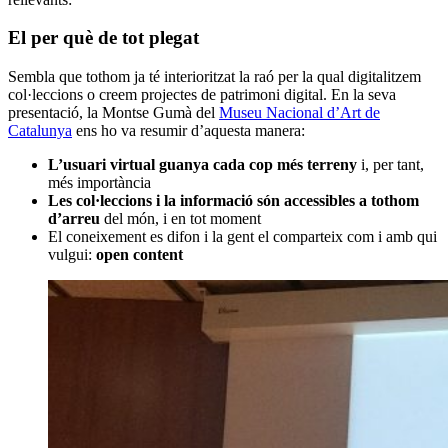
El per què de tot plegat
Sembla que tothom ja té interioritzat la raó per la qual digitalitzem
col·leccions o creem projectes de patrimoni digital. En la seva
presentació, la Montse Gumà del
Museu Nacional d’Art de
Catalunya
ens ho va resumir d’aquesta manera:
L’usuari virtual guanya cada cop més terreny
i, per tant,
més importància
Les col·leccions i la informació són accessibles a tothom
d’arreu
del món, i en tot moment
El coneixement es difon i la gent el comparteix com i amb qui
vulgui:
open content