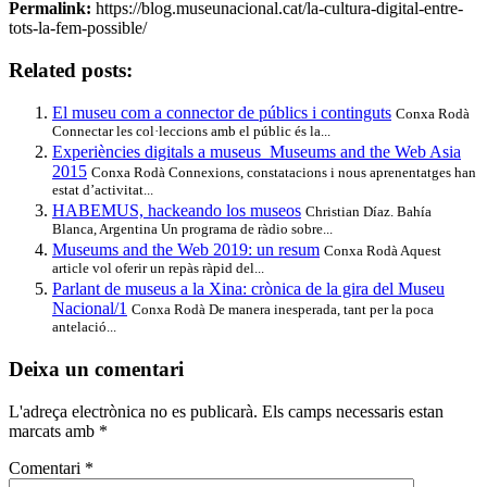
Permalink:
https://blog.museunacional.cat/la-cultura-digital-entre-
tots-la-fem-possible/
Related posts:
El museu com a connector de públics i continguts
Conxa Rodà
Connectar les col·leccions amb el públic és la...
Experiències digitals a museus_Museums and the Web Asia
2015
Conxa Rodà Connexions, constatacions i nous aprenentatges han
estat d’activitat...
HABEMUS, hackeando los museos
Christian Díaz. Bahía
Blanca, Argentina Un programa de ràdio sobre...
Museums and the Web 2019: un resum
Conxa Rodà Aquest
article vol oferir un repàs ràpid del...
Parlant de museus a la Xina: crònica de la gira del Museu
Nacional/1
Conxa Rodà De manera inesperada, tant per la poca
antelació...
Deixa un comentari
L'adreça electrònica no es publicarà.
Els camps necessaris estan
marcats amb
*
Comentari
*