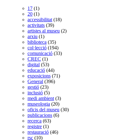
17
(1)
20
(1)
accessibilitat
(18)
activitats
(39)
artistes al museu
(2)
arxiu
(1)
biblioteca
(35)
col·lecció
(194)
comunicació
(33)
CREC
(1)
digital
(53)
educació
(44)
exposicions
(71)
General
(396)
gestió
(23)
inclusió
(5)
medi ambient
(3)
museologia
(20)
oficis del museu
(30)
publicacions
(6)
recerca
(63)
registre
(1)
restauració
(46)
rsc
(10)