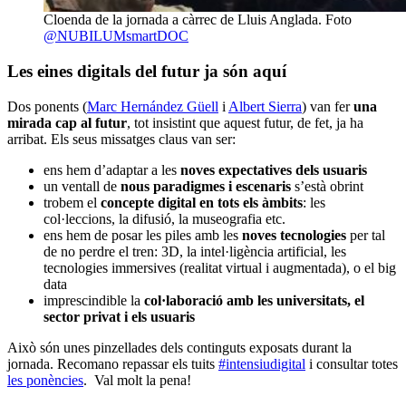
Cloenda de la jornada a càrrec de Lluis Anglada. Foto
@NUBILUMsmartDOC
Les eines digitals del futur ja són aquí
Dos ponents (
Marc Hernández Güell
i
Albert Sierra
) van fer
una
mirada cap al futur
, tot insistint que aquest futur, de fet, ja ha
arribat. Els seus missatges claus van ser:
ens hem d’adaptar a les
noves expectatives dels usuaris
un ventall de
nous paradigmes i escenaris
s’està obrint
trobem el
concepte digital en tots els àmbits
: les
col·leccions, la difusió, la museografia etc.
ens hem de posar les piles amb les
noves tecnologies
per tal
de no perdre el tren: 3D, la intel·ligència artificial, les
tecnologies immersives (realitat virtual i augmentada), o el big
data
imprescindible la
col·laboració amb les universitats, el
sector privat i els usuaris
Això són unes pinzellades dels continguts exposats durant la
jornada. Recomano repassar els tuits
#intensiudigital
i consultar totes
les ponències
. Val molt la pena!