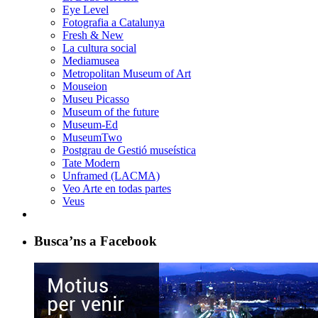
Eye Level
Fotografia a Catalunya
Fresh & New
La cultura social
Mediamusea
Metropolitan Museum of Art
Mouseion
Museu Picasso
Museum of the future
Museum-Ed
MuseumTwo
Postgrau de Gestió museística
Tate Modern
Unframed (LACMA)
Veo Arte en todas partes
Veus
Busca’ns a Facebook