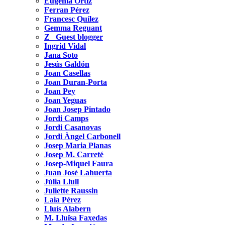
Eugenia Ortiz
Ferran Pérez
Francesc Quílez
Gemma Reguant
Z_ Guest blogger
Ingrid Vidal
Jana Soto
Jesús Galdón
Joan Casellas
Joan Duran-Porta
Joan Pey
Joan Yeguas
Joan Josep Pintado
Jordi Camps
Jordi Casanovas
Jordi Àngel Carbonell
Josep Maria Planas
Josep M. Carreté
Josep-Miquel Faura
Juan José Lahuerta
Júlia Llull
Juliette Raussin
Laia Pérez
Lluís Alabern
M. Lluïsa Faxedas