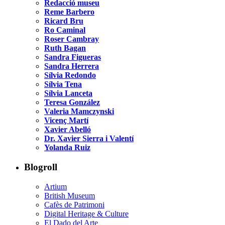
Redacció museu
Reme Barbero
Ricard Bru
Ro Caminal
Roser Cambray
Ruth Bagan
Sandra Figueras
Sandra Herrera
Sílvia Redondo
Sílvia Tena
Sílvia Lanceta
Teresa González
Valeria Mamczynski
Vicenç Martí
Xavier Abelló
Dr. Xavier Sierra i Valentí
Yolanda Ruiz
Blogroll
Artium
British Museum
Cafès de Patrimoni
Digital Heritage & Culture
El Dado del Arte