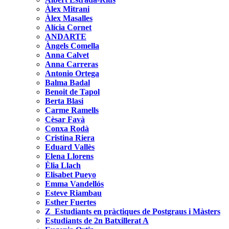
Àlex Mitrani
Àlex Masalles
Alícia Cornet
ANDARTE
Àngels Comella
Anna Calvet
Anna Carreras
Antonio Ortega
Balma Badal
Benoit de Tapol
Berta Blasi
Carme Ramells
Cèsar Favà
Conxa Rodà
Cristina Riera
Eduard Vallès
Elena Llorens
Èlia Llach
Elisabet Pueyo
Emma Vandellós
Esteve Riambau
Esther Fuertes
Z_Estudiants en pràctiques de Postgraus i Màsters
Estudiants de 2n Batxillerat A