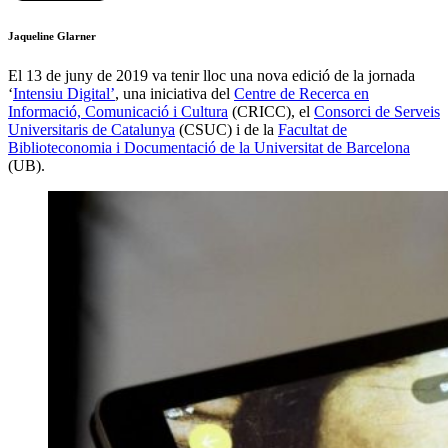
Jaqueline Glarner
El 13 de juny de 2019 va tenir lloc una nova edició de la jornada
‘
Intensiu Digital’
, una iniciativa del
Centre de Recerca en
Informació, Comunicació i Cultura
(CRICC), el
Consorci de Serveis
Universitaris de Catalunya
(CSUC) i de la
Facultat de
Biblioteconomia i Documentació de la Universitat de Barcelona
(UB).