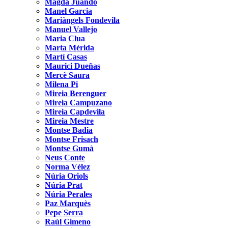
Magda Juandó
Manel Garcia
Mariàngels Fondevila
Manuel Vallejo
Maria Clua
Marta Mérida
Martí Casas
Maurici Dueñas
Mercè Saura
Milena Pi
Mireia Berenguer
Mireia Campuzano
Mireia Capdevila
Mireia Mestre
Montse Badia
Montse Frisach
Montse Gumà
Neus Conte
Norma Vélez
Núria Oriols
Núria Prat
Núria Perales
Paz Marquès
Pepe Serra
Raúl Gimeno