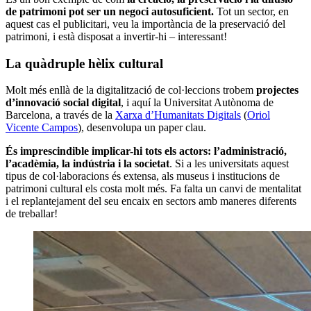
de patrimoni pot ser un negoci autosuficient.
Tot un sector, en
aquest cas el publicitari, veu la importància de la preservació del
patrimoni, i està disposat a invertir-hi – interessant!
La quàdruple hèlix cultural
Molt més enllà de la digitalització de col·leccions trobem
projectes
d’innovació social digital
, i aquí la Universitat Autònoma de
Barcelona, a través de la
Xarxa d’Humanitats Digitals
(
Oriol
Vicente Campos
), desenvolupa un paper clau.
És imprescindible implicar-hi tots els actors: l’administració,
l’acadèmia, la indústria i la societat
. Si a les universitats aquest
tipus de col·laboracions és extensa, als museus i institucions de
patrimoni cultural els costa molt més. Fa falta un canvi de mentalitat
i el replantejament del seu encaix en sectors amb maneres diferents
de treballar!