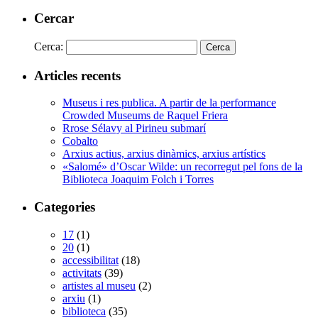
Cercar
Cerca:
Articles recents
Museus i res publica. A partir de la performance
Crowded Museums de Raquel Friera
Rrose Sélavy al Pirineu submarí
Cobalto
Arxius actius, arxius dinàmics, arxius artístics
«Salomé» d’Oscar Wilde: un recorregut pel fons de la
Biblioteca Joaquim Folch i Torres
Categories
17
(1)
20
(1)
accessibilitat
(18)
activitats
(39)
artistes al museu
(2)
arxiu
(1)
biblioteca
(35)