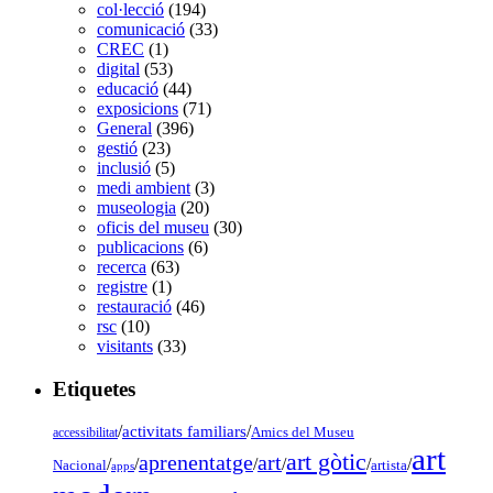
col·lecció
(194)
comunicació
(33)
CREC
(1)
digital
(53)
educació
(44)
exposicions
(71)
General
(396)
gestió
(23)
inclusió
(5)
medi ambient
(3)
museologia
(20)
oficis del museu
(30)
publicacions
(6)
recerca
(63)
registre
(1)
restauració
(46)
rsc
(10)
visitants
(33)
Etiquetes
/
activitats familiars
/
accessibilitat
Amics del Museu
art
art gòtic
aprenentatge
art
/
/
/
/
/
/
Nacional
artista
apps