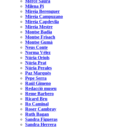
Mercè Saura
Milena Pi
Mireia Berenguer
Mireia Campuzano
Mireia Capdevila
Mireia Mestre
Montse Badia
Montse Frisach
Montse Gumà
Neus Conte
Norma Vélez
Núria Oriols
Núria Prat
Núria Perales
Paz Marquès
Pepe Serra
Raúl Gimeno
Redacció museu
Reme Barbero
Ricard Bru
Ro Caminal
Roser Cambray
Ruth Bagan
Sandra Figueras
Sandra Herrera