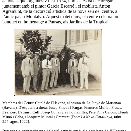
activitats que organitzava. El 1924, l’artista es va encarregar,
juntament amb el pintor Garcia Escarré i el moblista Anton
Agramunt, de la decoració artística de la nova seu del centre, a
l’antic palau Montalvo. Aquest mateix any, el centre celebra un
banquet en homenatge a Pausas, als Jardins de la Tropical.
Membres del Centre Català de l’Havana, al casino de La Playa de Marianao
(Havana). D’esquerra a dreta: Josep Pineda i Fargas, Francesc Molla i Presas,
Francesc Pausas i Coll
, Josep Conangla i Fontanilles, Pere Pons Cercós, Claudi
Mimó i Caba, i Joaquim Muntal i Gramunt [Font:
La Nova Catalunya
, núm.
254, agost 1922].