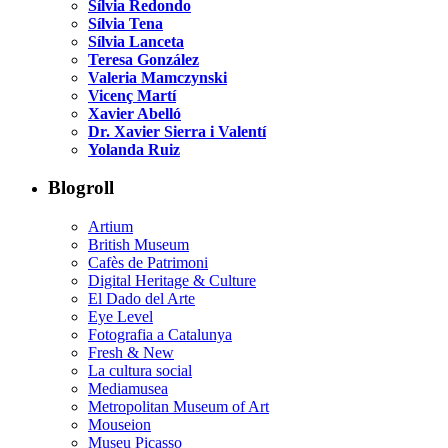
Sílvia Redondo
Sílvia Tena
Sílvia Lanceta
Teresa González
Valeria Mamczynski
Vicenç Martí
Xavier Abelló
Dr. Xavier Sierra i Valentí
Yolanda Ruiz
Blogroll
Artium
British Museum
Cafès de Patrimoni
Digital Heritage & Culture
El Dado del Arte
Eye Level
Fotografia a Catalunya
Fresh & New
La cultura social
Mediamusea
Metropolitan Museum of Art
Mouseion
Museu Picasso