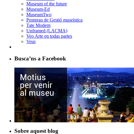
Museum of the future
Museum-Ed
MuseumTwo
Postgrau de Gestió museística
Tate Modern
Unframed (LACMA)
Veo Arte en todas partes
Veus
Busca’ns a Facebook
Sobre aquest blog