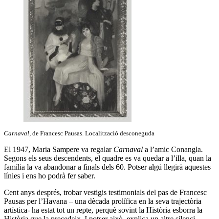
Carnaval,
de Francesc Pausas. Localització desconeguda
El 1947, Maria Sampere va regalar
Carnaval
a l’amic Conangla.
Segons els seus descendents, el quadre es va quedar a l’illa, quan la
família la va abandonar a finals dels 60. Potser algú llegirà aquestes
línies i ens ho podrà fer saber.
Cent anys després, trobar vestigis testimonials del pas de Francesc
Pausas per l’Havana – una dècada prolífica en la seva trajectòria
artística- ha estat tot un repte, perquè sovint la Història esborra la
Història que la precedeix. I potser això, explica un altre silenci.