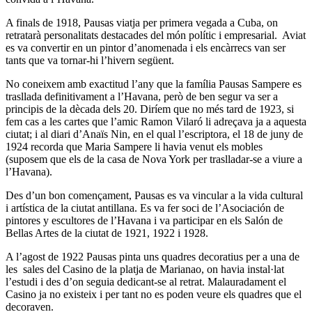
A finals de 1918, Pausas viatja per primera vegada a Cuba, on
retratarà personalitats destacades del món polític i empresarial. Aviat
es va convertir en un pintor d’anomenada i els encàrrecs van ser
tants que va tornar-hi l’hivern següent.
No coneixem amb exactitud l’any que la família Pausas Sampere es
trasllada definitivament a l’Havana, però de ben segur va ser a
principis de la dècada dels 20. Diríem que no més tard de 1923, si
fem cas a les cartes que l’amic Ramon Vilaró li adreçava ja a aquesta
ciutat; i al diari d’Anaïs Nin, en el qual l’escriptora, el 18 de juny de
1924 recorda que Maria Sampere li havia venut els mobles
(suposem que els de la casa de Nova York per traslladar-se a viure a
l’Havana).
Des d’un bon començament, Pausas es va vincular a la vida cultural
i artística de la ciutat antillana. Es va fer soci de l’Asociación de
pintores y escultores de l’Havana i va participar en els Salón de
Bellas Artes de la ciutat de 1921, 1922 i 1928.
A l’agost de 1922 Pausas pinta uns quadres decoratius per a una de
les sales del Casino de la platja de Marianao, on havia instal·lat
l’estudi i des d’on seguia dedicant-se al retrat. Malauradament el
Casino ja no existeix i per tant no es poden veure els quadres que el
decoraven.