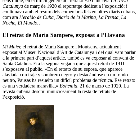
sens dubte, en el difícil gènere del retrat.» Així iniciava
La Nova
Catalunya
de març de 1920 el reportatge dedicat a l’exposició; i
continuava amb el resum dels comentaris fets en altres diaris cubans,
com ara
Heraldo de Cuba, Diario de la Marina, La Prensa, La
Noche, El Mundo…
El retrat de Maria Sampere, exposat a l’Havana
Mi Mujer,
el retrat de Maria Sampere i Montseny, actualment
exposat al Museu Nacional d’Art de Catalunya i del qual vam parlar
a la primera part d’aquest article, també es va exposar al convent de
Santa Catalina. Era la segona vegada que aquest retrat de 1911
s’exposava al públic. «En el retrato de su esposa, que aparece
ataviada con traje y sombrero negro y destacándose en un fondo
neutro, Pausas ha resuelto un difícil problema de técnica. Ese retrato
es una verdadera maravilla,»
Bohemia
, 21 de marzo de 1920. La
revista cubana descriu minuciosament la resta de retrats de
l’exposició.