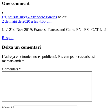
One
comment
j.g. pausas' blog » Francesc Pausas
ha dit:
2 de maig de 2020 a les 4:00 pm
[…] 21st Nov 2019: Francesc Pausas and Cuba: EN | ES | CAT […]
Respon
Deixa un comentari
L'adreça electrònica no es publicarà.
Els camps necessaris estan
marcats amb
*
Comentari
*
Nom
*