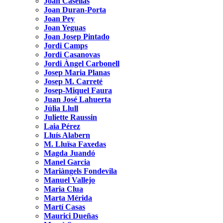
Joan Casellas
Joan Duran-Porta
Joan Pey
Joan Yeguas
Joan Josep Pintado
Jordi Camps
Jordi Casanovas
Jordi Àngel Carbonell
Josep Maria Planas
Josep M. Carreté
Josep-Miquel Faura
Juan José Lahuerta
Júlia Llull
Juliette Raussin
Laia Pérez
Lluís Alabern
M. Lluïsa Faxedas
Magda Juandó
Manel Garcia
Mariàngels Fondevila
Manuel Vallejo
Maria Clua
Marta Mérida
Martí Casas
Maurici Dueñas