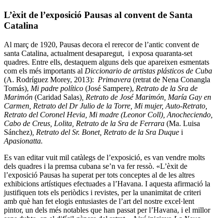
L’èxit de l’exposició Pausas al convent de Santa
Catalina
Al març de 1920, Pausas decora el rerecor de l’antic convent de
santa Catalina, actualment desaparegut, i exposa quaranta-set
quadres. Entre ells, destaquem alguns dels que apareixen esmentats
com els més importants al
Diccionario de artistas plásticos de Cuba
(A. Rodríguez Morey, 2013):
Primavera
(retrat de Nena Conangla
Tomás),
Mi padre político
(José Sampere),
Retrato de la Sra de
Marimón
(Caridad Salas)
, Retrato de José Marimón, María Gay en
Carmen, Retrato del Dr Julio de la Torre, Mi mujer, Auto-Retrato,
Retrato del Coronel Hevia, Mi madre (Leonor Coll), Anocheciendo,
Cabo de Creus, Lolita, Retrato de la Sra de Ferrara
(Ma. Luisa
Sánchez)
, Retrato del Sr. Bonet, Retrato de la Sra Duque
i
Apasionatta.
Es van editar vuit mil catàlegs de l’exposició, es van vendre molts
dels quadres i la premsa cubana se’n va fer ressò. «L’èxit de
l’exposició Pausas ha superat per tots conceptes al de les altres
exhibicions artístiques efectuades a l’Havana. I aquesta afirmació la
justifiquen tots els periòdics i revistes, per la unanimitat de criteri
amb què han fet elogis entusiastes de l’art del nostre excel·lent
pintor, un dels més notables que han passat per l’Havana, i el millor