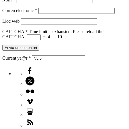
Correu electrònic
*
Lloc web
CAPTCHA
*
Time limit is exhausted. Please reload the
CAPTCHA.
+
4
=
10
Current ye@r
*