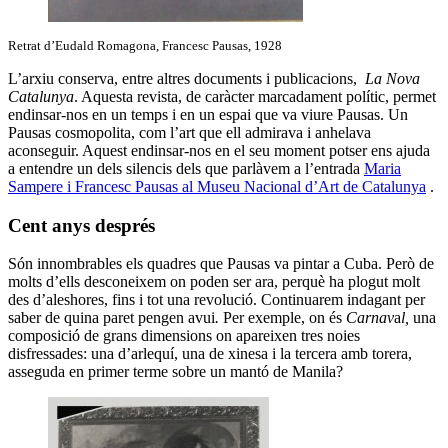
Retrat d’Eudald Romagona, Francesc Pausas, 1928
L’arxiu conserva, entre altres documents i publicacions,
La Nova
Catalunya
. Aquesta revista, de caràcter marcadament polític, permet
endinsar-nos en un temps i en un espai que va viure Pausas. Un
Pausas cosmopolita, com l’art que ell admirava i anhelava
aconseguir. Aquest endinsar-nos en el seu moment potser ens ajuda
a entendre un dels silencis dels que parlàvem a l’entrada
Maria
Sampere i Francesc Pausas al Museu Nacional d’Art de Catalunya
.
Cent anys després
Són innombrables els quadres que Pausas va pintar a Cuba. Però de
molts d’ells desconeixem on poden ser ara, perquè ha plogut molt
des d’aleshores, fins i tot una revolució. Continuarem indagant per
saber de quina paret pengen avui
.
Per exemple, on és
Carnav
a
l,
una
composició de grans dimensions on apareixen tres noies
disfressades: una d’arlequí, una de xinesa i la tercera amb torera,
asseguda en primer terme sobre un mantó de Manila?