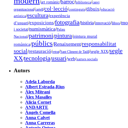
modern
barroc
/
/
/
/
art romànic
biblioteca
canvi
col·lecció
dibuix
/
/
/
/
/
organitzacional
cartell
continguts
educació
escultura
/
/
experiència
artística
fotografia
mo
exposicions
d’usuari
/
/
/
història
/
/
/
innovació
llibres
numismàtica
/
/
i societat
Palau
pintura
patrimoni
/
/
/
pintura mural
Nacional
públics
responsabilitat
Renaixement
romànica
/
/
/
segle
social
restauració
/
/
/
/
segle XIX
/
retrat
Sant Climent de Taüll
tecnologia
XX
usuari
/
/
/
web
/
xarxes socials
Autors
Adela Laborda
Albert Estrada-Rius
Àlex Mitrani
Àlex Masalles
Alícia Cornet
ANDARTE
Àngels Comella
Anna Calvet
Anna Carreras
Antonio Ortega