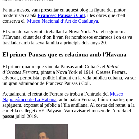
Fa uns mesos, vam presentar en aquest blog la figura del pintor
modernista català
Francesc Pausas i Coll
, i les obres que d’ell
conserva el
Museu Nacional d’Art de Catalunya
.
El vam deixar vivint i treballant a Nova York. Ara el seguirem a
l’Havana, ciutat des d’on li van fer nombrosos encàrrecs i on es va
traslladar amb la seva família a principis dels anys 20.
El primer Pausas que es relaciona amb l’Havana
El primer quadre que vincula Pausas amb Cuba és el
Retrat
d’Orestes Ferrara
, pintat a Nova York el 1914. Orestes Ferrara,
advocat, periodista i polític influent en la vida pública cubana, va ser
un gran admirador de Francesc Pausas i Coll.
Actualment, el retrat de Ferrara es troba a l’entrada del
Museo
Napoleónico de La Habana
, antic palau Ferrara; l’únic quadre, que
sapiguem, exposat al públic a l’illa antillana. Al costat del retrat, a la
cartel·la es llegeix «F. Paiyas». Vam avisar el museu de l’errada el
passat juliol 2019.