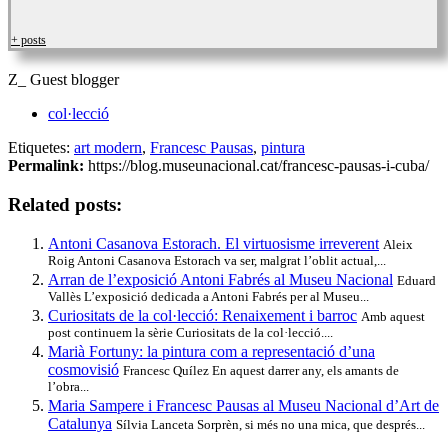
+ posts
Z_ Guest blogger
col·lecció
Etiquetes:
art modern
,
Francesc Pausas
,
pintura
Permalink:
https://blog.museunacional.cat/francesc-pausas-i-cuba/
Related posts:
Antoni Casanova Estorach. El virtuosisme irreverent
Aleix
Roig Antoni Casanova Estorach va ser, malgrat l’oblit actual,...
Arran de l’exposició Antoni Fabrés al Museu Nacional
Eduard
Vallès L’exposició dedicada a Antoni Fabrés per al Museu...
Curiositats de la col·lecció: Renaixement i barroc
Amb aquest
post continuem la sèrie Curiositats de la col·lecció....
Marià Fortuny: la pintura com a representació d’una
cosmovisió
Francesc Quílez En aquest darrer any, els amants de
l’obra...
Maria Sampere i Francesc Pausas al Museu Nacional d’Art de
Catalunya
Sílvia Lanceta Sorprèn, si més no una mica, que després...