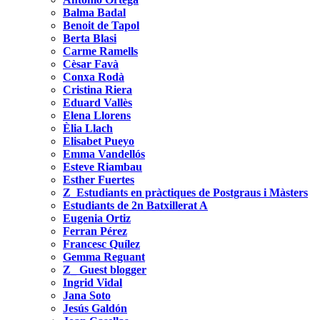
Balma Badal
Benoit de Tapol
Berta Blasi
Carme Ramells
Cèsar Favà
Conxa Rodà
Cristina Riera
Eduard Vallès
Elena Llorens
Èlia Llach
Elisabet Pueyo
Emma Vandellós
Esteve Riambau
Esther Fuertes
Z_Estudiants en pràctiques de Postgraus i Màsters
Estudiants de 2n Batxillerat A
Eugenia Ortiz
Ferran Pérez
Francesc Quílez
Gemma Reguant
Z_ Guest blogger
Ingrid Vidal
Jana Soto
Jesús Galdón