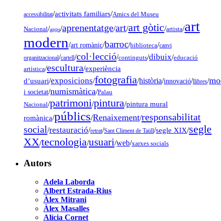
/
activitats familiars
/
accessibilitat
Amics del Museu
art
art gòtic
aprenentatge
art
/
/
/
/
/
/
Nacional
artista
apps
modern
barroc
/
/
/
/
art romànic
biblioteca
canvi
col·lecció
dibuix
/
/
/
/
/
organitzacional
cartell
continguts
educació
escultura
/
/
experiència
artística
fotografia
mo
exposicions
d’usuari
/
/
/
història
/
/
/
innovació
llibres
numismàtica
/
/
i societat
Palau
pintura
patrimoni
/
/
/
pintura mural
Nacional
públics
responsabilitat
Renaixement
romànica
/
/
/
segle
social
restauració
/
/
/
/
segle XIX
/
retrat
Sant Climent de Taüll
tecnologia
XX
usuari
/
/
/
web
/
xarxes socials
Autors
Adela Laborda
Albert Estrada-Rius
Àlex Mitrani
Àlex Masalles
Alícia Cornet