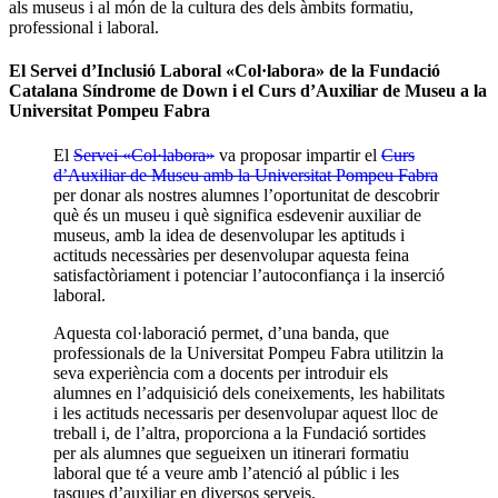
als museus i al món de la cultura des dels àmbits formatiu,
professional i laboral.
El Servei d’Inclusió Laboral «Col·labora» de la Fundació
Catalana Síndrome de Down i el Curs d’Auxiliar de Museu a la
Universitat Pompeu Fabra
El
Servei «Col·labora»
va proposar impartir el
Curs
d’Auxiliar de Museu amb la Universitat Pompeu Fabra
per donar als nostres alumnes l’oportunitat de descobrir
què és un museu i què significa esdevenir auxiliar de
museus, amb la idea de desenvolupar les aptituds i
actituds necessàries per desenvolupar aquesta feina
satisfactòriament i potenciar l’autoconfiança i la inserció
laboral.
Aquesta col·laboració permet, d’una banda, que
professionals de la Universitat Pompeu Fabra utilitzin la
seva experiència com a docents per introduir els
alumnes en l’adquisició dels coneixements, les habilitats
i les actituds necessaris per desenvolupar aquest lloc de
treball i, de l’altra, proporciona a la Fundació sortides
per als alumnes que segueixen un itinerari formatiu
laboral que té a veure amb l’atenció al públic i les
tasques d’auxiliar en diversos serveis.