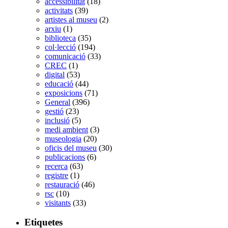
accessibilitat
(18)
activitats
(39)
artistes al museu
(2)
arxiu
(1)
biblioteca
(35)
col·lecció
(194)
comunicació
(33)
CREC
(1)
digital
(53)
educació
(44)
exposicions
(71)
General
(396)
gestió
(23)
inclusió
(5)
medi ambient
(3)
museologia
(20)
oficis del museu
(30)
publicacions
(6)
recerca
(63)
registre
(1)
restauració
(46)
rsc
(10)
visitants
(33)
Etiquetes