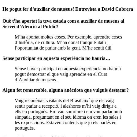
He pogut fer d’auxiliar de museus! Entrevista a David Cabrera
Què t’ha aportat la teva estada com a auxiliar de museus al
Servei d’Atenció al Públic?
M’ha aportat moltes coses. Per exemple, aprendre coses
d’història, de cultura. M’ha donat tranquil·litat i
l’oportunitat de parlar amb la gent. M’he sentit útil.
Sense participar en aquesta experiència no hauria…
Sense haver participat en aquesta experiència no hauria
pogut demostrar el que vaig aprendre en el Curs
d’Auxiliar de museus.
Algun fet remarcable, alguna anècdota que vulguis destacar?
Vaig reconèixer visitants del Brasil així que els vaig
sentir parlar a recepció, i aleshores m’hi vaig dirigir a
ells en portuguès. Em van somriure i em van parlar amb
simpatia, preguntant en el seu idioma on eren les sales i
les exposicions. Estaven contents que jo els parlés en
portuguès.