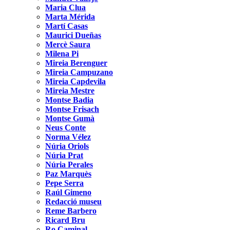
Maria Clua
Marta Mérida
Martí Casas
Maurici Dueñas
Mercè Saura
Milena Pi
Mireia Berenguer
Mireia Campuzano
Mireia Capdevila
Mireia Mestre
Montse Badia
Montse Frisach
Montse Gumà
Neus Conte
Norma Vélez
Núria Oriols
Núria Prat
Núria Perales
Paz Marquès
Pepe Serra
Raúl Gimeno
Redacció museu
Reme Barbero
Ricard Bru
Ro Caminal