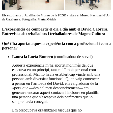
Els estudiants d’Auxiliar de Museu de la FCSD visiten el Museu Nacional d’Art
de Catalunya. Fotografia: Marta Mèrida
L’experiència de compartir el dia a dia amb el David Cabrera.
Entrevista als treballadors i treballadores de MagmaCultura
Què t’ha aportat aquesta experiència com a professional i com a
persona?
Laura la Lueta Romero
(coordinadora de servei)
Aquesta experiència m’ha aportat molt més del que
esperava en un principi, tant en l’àmbit personal com
professional. Mai no havia establert cap vincle amb una
persona amb diversitat funcional. Quan vaig començar
a pensar en l’arribada del David, em vaig adonar de la
«por» que —des del meu desconeixement— em
generava encarar aquest contacte i incloure en plantilla
una persona que s’escapava dels paràmetres que jo
sempre havia conegut.
Em preocupava organitzar-li tasques que no