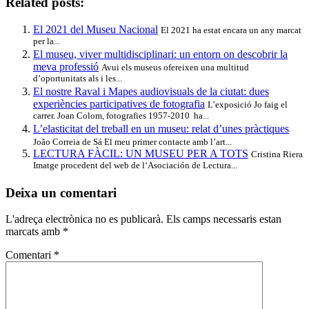
Related posts:
El 2021 del Museu Nacional
El 2021 ha estat encara un any marcat
per la...
El museu, viver multidisciplinari: un entorn on descobrir la
meva professió
Avui els museus ofereixen una multitud
d’oportunitats als i les...
El nostre Raval i Mapes audiovisuals de la ciutat: dues
experiències participatives de fotografia
L’exposició Jo faig el
carrer. Joan Colom, fotografies 1957-2010 ha...
L’elasticitat del treball en un museu: relat d’unes pràctiques
João Correia de Sá El meu primer contacte amb l’art...
LECTURA FÀCIL: UN MUSEU PER A TOTS
Cristina Riera
Imatge procedent del web de l‘Asociación de Lectura...
Deixa un comentari
L'adreça electrònica no es publicarà.
Els camps necessaris estan
marcats amb
*
Comentari
*