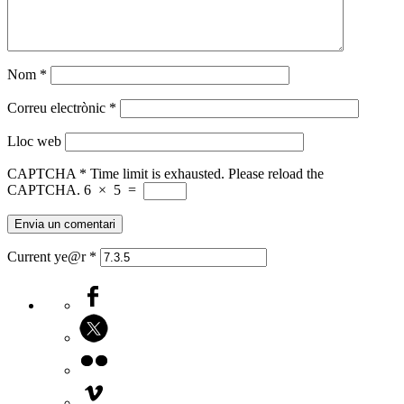
Nom
*
Correu electrònic
*
Lloc web
CAPTCHA
*
Time limit is exhausted. Please reload the
CAPTCHA.
6
×
5
=
Current ye@r
*