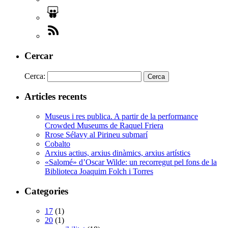
Cercar
Cerca:
Articles recents
Museus i res publica. A partir de la performance
Crowded Museums de Raquel Friera
Rrose Sélavy al Pirineu submarí
Cobalto
Arxius actius, arxius dinàmics, arxius artístics
«Salomé» d’Oscar Wilde: un recorregut pel fons de la
Biblioteca Joaquim Folch i Torres
Categories
17
(1)
20
(1)