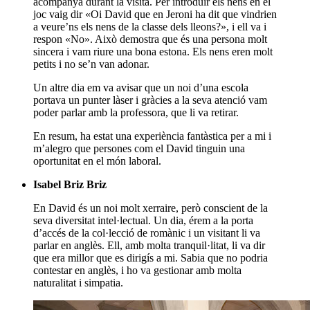
acompanya durant la visita. Per introduir els nens en el
joc vaig dir «Oi David que en Jeroni ha dit que vindrien
a veure’ns els nens de la classe dels lleons?», i ell va i
respon «No». Això demostra que és una persona molt
sincera i vam riure una bona estona. Els nens eren molt
petits i no se’n van adonar.
Un altre dia em va avisar que un noi d’una escola
portava un punter làser i gràcies a la seva atenció vam
poder parlar amb la professora, que li va retirar.
En resum, ha estat una experiència fantàstica per a mi i
m’alegro que persones com el David tinguin una
oportunitat en el món laboral.
Isabel Briz Briz
En David és un noi molt xerraire, però conscient de la
seva diversitat intel·lectual. Un dia, érem a la porta
d’accés de la col·lecció de romànic i un visitant li va
parlar en anglès. Ell, amb molta tranquil·litat, li va dir
que era millor que es dirigís a mi. Sabia que no podria
contestar en anglès, i ho va gestionar amb molta
naturalitat i simpatia.