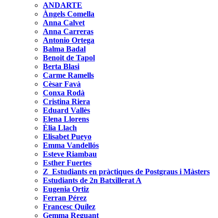
ANDARTE
Àngels Comella
Anna Calvet
Anna Carreras
Antonio Ortega
Balma Badal
Benoit de Tapol
Berta Blasi
Carme Ramells
Cèsar Favà
Conxa Rodà
Cristina Riera
Eduard Vallès
Elena Llorens
Èlia Llach
Elisabet Pueyo
Emma Vandellós
Esteve Riambau
Esther Fuertes
Z_Estudiants en pràctiques de Postgraus i Màsters
Estudiants de 2n Batxillerat A
Eugenia Ortiz
Ferran Pérez
Francesc Quílez
Gemma Reguant