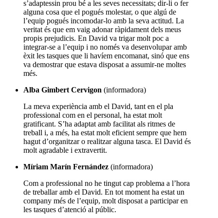
s’adaptessin prou bé a les seves necessitats; dir-li o fer
alguna cosa que el pogués molestar, o que algú de
l’equip pogués incomodar-lo amb la seva actitud. La
veritat és que em vaig adonar ràpidament dels meus
propis prejudicis. En David va trigar molt poc a
integrar-se a l’equip i no només va desenvolupar amb
èxit les tasques que li havíem encomanat, sinó que ens
va demostrar que estava disposat a assumir-ne moltes
més.
Alba Gimbert Cervigon
(informadora)
La meva experiència amb el David, tant en el pla
professional com en el personal, ha estat molt
gratificant. S’ha adaptat amb facilitat als ritmes de
treball i, a més, ha estat molt eficient sempre que hem
hagut d’organitzar o realitzar alguna tasca. El David és
molt agradable i extravertit.
Míriam Marín Fernández
(informadora)
Com a professional no he tingut cap problema a l’hora
de treballar amb el David. En tot moment ha estat un
company més de l’equip, molt disposat a participar en
les tasques d’atenció al públic.