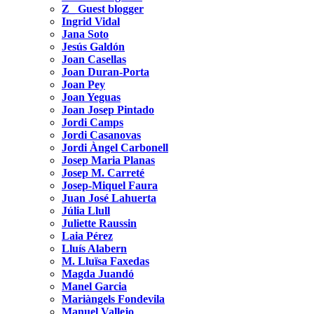
Z_ Guest blogger
Ingrid Vidal
Jana Soto
Jesús Galdón
Joan Casellas
Joan Duran-Porta
Joan Pey
Joan Yeguas
Joan Josep Pintado
Jordi Camps
Jordi Casanovas
Jordi Àngel Carbonell
Josep Maria Planas
Josep M. Carreté
Josep-Miquel Faura
Juan José Lahuerta
Júlia Llull
Juliette Raussin
Laia Pérez
Lluís Alabern
M. Lluïsa Faxedas
Magda Juandó
Manel Garcia
Mariàngels Fondevila
Manuel Vallejo