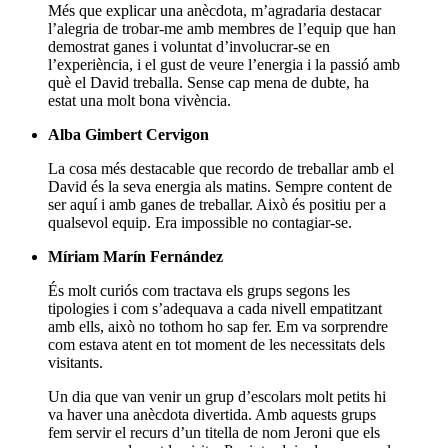
Més que explicar una anècdota, m’agradaria destacar
l’alegria de trobar-me amb membres de l’equip que han
demostrat ganes i voluntat d’involucrar-se en
l’experiència, i el gust de veure l’energia i la passió amb
què el David treballa. Sense cap mena de dubte, ha
estat una molt bona vivència.
Alba Gimbert Cervigon
La cosa més destacable que recordo de treballar amb el
David és la seva energia als matins. Sempre content de
ser aquí i amb ganes de treballar. Això és positiu per a
qualsevol equip. Era impossible no contagiar-se.
Míriam Marín Fernández
És molt curiós com tractava els grups segons les
tipologies i com s’adequava a cada nivell empatitzant
amb ells, això no tothom ho sap fer. Em va sorprendre
com estava atent en tot moment de les necessitats dels
visitants.
Un dia que van venir un grup d’escolars molt petits hi
va haver una anècdota divertida. Amb aquests grups
fem servir el recurs d’un titella de nom Jeroni que els