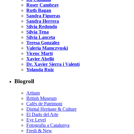
Roser Cambray
Ruth Bagan
Sandra Figueras
Sandra Herrera
Sílvia Redondo
Sílvia Tena
Sílvia Lanceta
Teresa González
Valeria Mamczynski
Vicenç Martí
Xavier Abelló
Dr. Xavier Sierra i Valentí
Yolanda Ruiz
Blogroll
Artium
British Museum
Cafès de Patrimoni
Digital Heritage & Culture
El Dado del Arte
Eye Level
Fotografia a Catalunya
Fresh & New