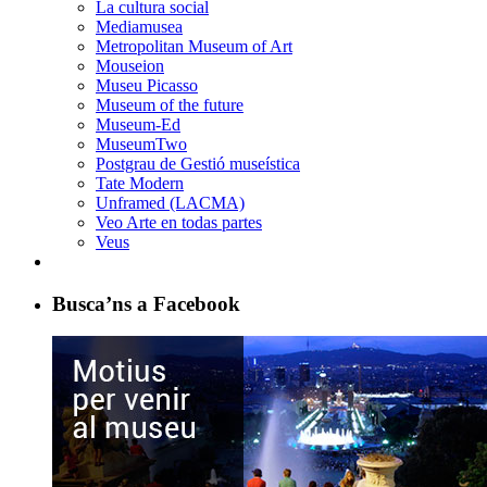
La cultura social
Mediamusea
Metropolitan Museum of Art
Mouseion
Museu Picasso
Museum of the future
Museum-Ed
MuseumTwo
Postgrau de Gestió museística
Tate Modern
Unframed (LACMA)
Veo Arte en todas partes
Veus
Busca’ns a Facebook