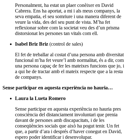
Personalment, ha estat un plaer conèixer en David
Cabrera. Ens ha aportat, a mi i als meus companys, la
seva empatia, el seu somriure i una manera diferent de
veure la vida, des del seu punt de vista. M’ha fet
reflexionar sobre com la societat veu des d’un prisma
distorsionat les persones tan vitals com ell.
Isabel Briz Briz
(control de sales)
El fet de treballar al costat d’una persona amb diversitat
funcional m’ha fet veure’l amb normalitat, és a dir, com
una persona capaç de fer les mateixes funcions que jo, i
a qui he de tractar amb el mateix respecte que a la resta
de companys.
Sense participar en aquesta experiència no hauria…
Laura la Lueta Romero
Sense participar en aquesta experiència no hauria pres
consciència del distanciament involuntari que prenia
davant de persones amb discapacitats, i de les
conseqüències socials que això ha pogut tenir. Un fet
que, a partir d’ara i després d’haver conegut en David,
espero poder identificar i desenvolupar.