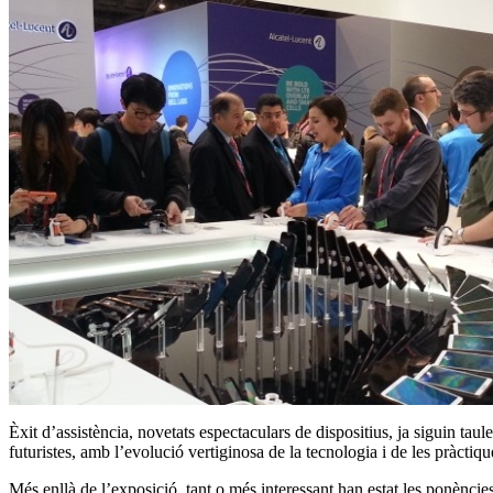
Èxit d’assistència, novetats espectaculars de dispositius, ja siguin taul
futuristes, amb l’evolució vertiginosa de la tecnologia i de les pràcti
Més enllà de l’exposició, tant o més interessant han estat les ponèncie