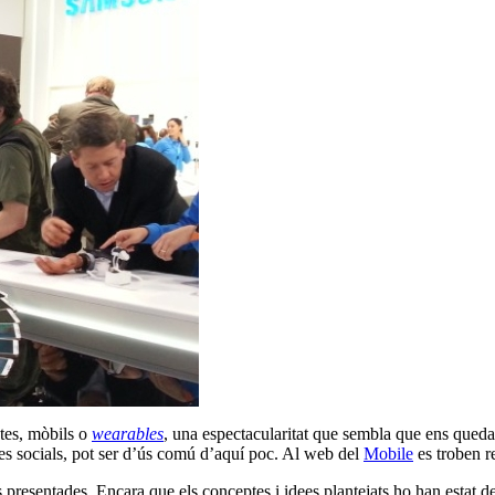
etes, mòbils o
wearables
, una espectacularitat que sembla que ens queda 
ques socials, pot ser d’ús comú d’aquí poc. Al web del
Mobile
es troben r
s presentades. Encara que els conceptes i idees plantejats ho han estat 