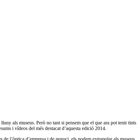
lluny als museus. Però no tant si pensem que el que ara pot tenir tints
esums i vídeos del més destacat d’aquesta edició 2014.
des de l’òptica d’empresa i de negoci, els podem extrapolar als museus