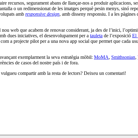
ire recursos, segurament abans de llançar-nos a produir aplicacions, ser
antalla o un redimensionat de les imatges perquè pesin menys, sinó repe
nvolupats amb
responsive design
, amb disseny responsiu. I a les pàgines 
l nou web que acabem de renovar considerant, ja des de l’inici, l’optim
p amb dues iniciatives, el desenvolupament per a
tauleta
de l’exposició
El
ió com a projecte pilot per a una nova app social que permet que cada usu
avançant exemplarment la seva estratègia mòbil:
MoMA
,
Smithsonian
,
rències de casos del nostre país i de fora.
vulgueu compartir amb la resta de lectors? Deixeu un comentari!