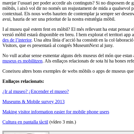
marejar l’usuari per poder accedir als continguts? Si no disposem de ga
mòbils, i això vol dir no només un reajustament de mida a qualsevol p
contextual. Els nous webs haurien de contemplar ja sempre ser dese
avui, hauria de ser una prioritat de la nostra estratègia mòbil.
I al museu què estem fent en mòbil? El més rellevant ha estat pensar e
versió mòbil estarà disponible en breu. I hem explorat el territori ap
des de l’interior
. Una altra línia d’acció ha consistit en la col·laborac
Visitors, que es presentarà al congrés MuseumNext al juny.
No vull acabar sense esmentar alguns dels museus del món que estan 
museus es mobilitzen
. Als enllaços relacionats de sota hi ha bones refe
Coneixeu altres bons exemples de webs mòbils o apps de museus que 
Enllaços relacionats:
¿Ir al museo? ¿Encender el museo?
Museums & Mobile survey 2013
Making visitor information easier for mobile phone users
Cultura en pantalla tàctil
(vídeo 3 min.)