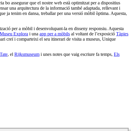
ia bo assegurar que el nostre web està optimitzat per a dispositius
nsar una arquitectura de la informació també adaptada, rellevant i
que ja tenim en dansa, treballar per una versió mòbil òptima. Aquesta,
ització per a mòbil i desenvolupant-la en disseny responsiu. Aquesta
 Museu Explora
i una
app per a mòbils
al voltant de l’exposició
Tàpies
ari creï i comparteixi el seu itinerari de visita a museus, Unique
Tate
, el
Rijksmuseum
i unes notes que vaig escriure fa temps,
Els