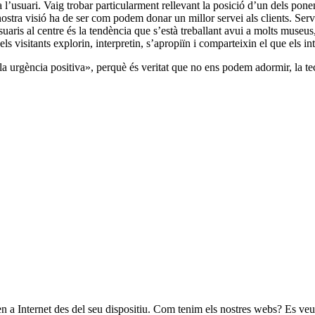
, a l’usuari. Vaig trobar particularment rellevant la posició d’un dels p
stra visió ha de ser com podem donar un millor servei als clients. Servi
suaris al centre és la tendència que s’està treballant avui a molts museus,
els visitants explorin, interpretin, s’apropiïn i comparteixin el que els int
 la urgència positiva», perquè és veritat que no ens podem adormir, la t
n a Internet des del seu dispositiu. Com tenim els nostres webs? Es veuen