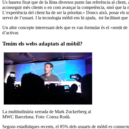
Us haureu fixat que de la llista diversos punts fan referència al client
aconseguir més clients o en com avançar la competència, sinó que la no
L’experiència del client ha de ser la prioritat.» Doncs això, posar els u
servei de l’usuari. I la tecnologia mòbil ens hi ajuda, tot facilitant que 
Un altre concepte interessant dels que es van formular és el «sentit de
d’activar.
Tenim els webs adaptats al mòbil?
La multitudinària xerrada de Mark Zuckerberg al
MWC Barcelona. Foto: Conxa Rodà.
Segons estadístiques recents, el 85% dels usuaris de mòbil es connecte