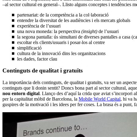
–al sector cultural en general–. Llisto alguns conceptes i tendències 
■ partenariat: de la competència a la col·laboració
■ entendre la diversitat de les audiències i els mercats globals
■ experiència de l’usuari
■ una nova moneda: la perspectiva
(insight)
de l’usuari
■ la segona pantalla: ús simultani de diverses pantalles a casa (c
■ escoltar els clients/usuaris i posar-los al centre
■ simplificació
■ cultura de la innovació dins les organitzacions
■ les dades, factor clau
Continguts de qualitat i gratuïts
La importància dels continguts, de qualitat i gratuïts, va ser un aspecte
continguts que li donin sentit? Doncs bona part al sector cultural, aque
nou entorn digital
. Llanço des d’aquí la crida que aviat s’incorpori
per la capitalitat mòbil de Barcelona, la
Mobile World Capital
, hi va 
guspires de la motivació i les idees per fer coses. La brasa és a punt,