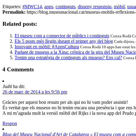
Etiquetes:
#MWC14
,
apps
,
continguts
,
disseny responsiu
,
mòbil
,
usua
Permalink:
https://blog.museunacional.cat/museus-mobils-reflexion
Related posts:
El museu com a connector de públics i continguts
Conxa Rodà Conn
Els 5 posts més llegits durant el primer any del blog
Cada dijous, 
Innovant en mòbil: #AppsCultura
Conxa Rodà 10 apps han estat les f
Parlant de museus a la Xina: crònica de la gira del Museu Naci
Tenim una estratègia de continguts als museus? Ens cal?
Conxa Ro
4
Comments
Judit
ha dit:
26 de març de 2014 a les 9:56 pm
Gràcies per aquest bon resum per als qui no hi vam poder assistir!
És veritat que els museus no hi tenim encara una presència i que ens 
A mi m’agrada molt la versió mòbil del Rijks i la nova app del Prado 
Respon
Blog del Museu Nacional d'Art de Catalunya » El museu com a connec