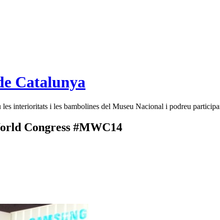
de Catalunya
es interioritats i les bambolines del Museu Nacional i podreu participar
e World Congress #MWC14