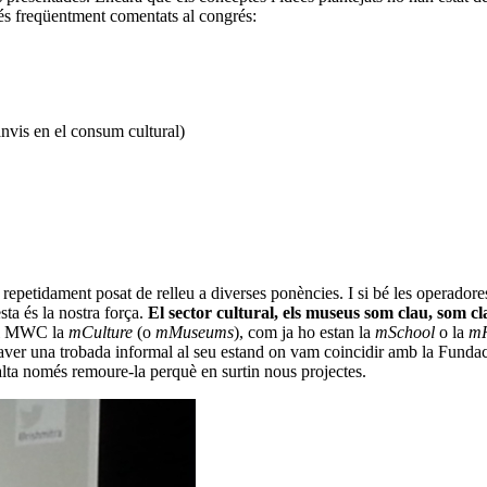
més freqüentment comentats al congrés:
anvis en el consum cultural)
 repetidament posat de relleu a diverses ponències. I si bé les operadores
sta és la nostra força.
El sector cultural, els museus som clau, som cl
 al MWC la
mCulture
(o
mMuseums
), com ja ho estan la
mSchool
o la
mH
haver una trobada informal al seu estand on vam coincidir amb la Fun
 falta només remoure-la perquè en surtin nous projectes.