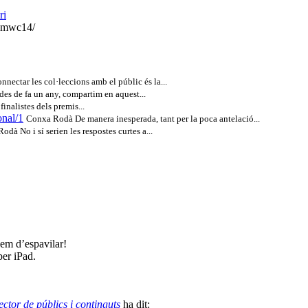
ri
s-mwc14/
ectar les col·leccions amb el públic és la...
des de fa un any, compartim en aquest...
inalistes dels premis...
onal/1
Conxa Rodà De manera inesperada, tant per la poca antelació...
dà No i sí serien les respostes curtes a...
hem d’espavilar!
per iPad.
tor de públics i continguts
ha dit: