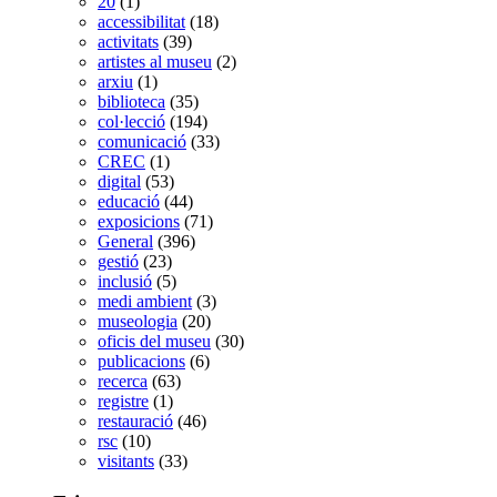
20
(1)
accessibilitat
(18)
activitats
(39)
artistes al museu
(2)
arxiu
(1)
biblioteca
(35)
col·lecció
(194)
comunicació
(33)
CREC
(1)
digital
(53)
educació
(44)
exposicions
(71)
General
(396)
gestió
(23)
inclusió
(5)
medi ambient
(3)
museologia
(20)
oficis del museu
(30)
publicacions
(6)
recerca
(63)
registre
(1)
restauració
(46)
rsc
(10)
visitants
(33)