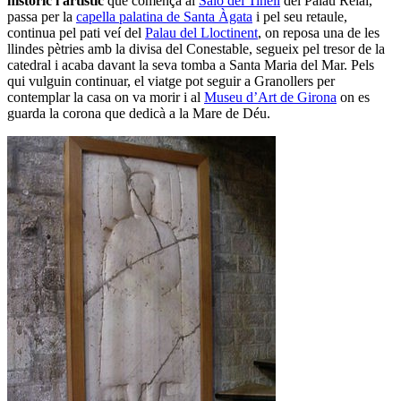
històric i artístic
que comença al
Saló del Tinell
del Palau Reial,
passa per la
capella palatina de Santa Àgata
i pel seu retaule,
continua pel pati veí del
Palau del Lloctinent
, on reposa una de les
llindes pètries amb la divisa del Conestable, segueix pel tresor de la
catedral i acaba davant la seva tomba a Santa Maria del Mar. Pels
qui vulguin continuar, el viatge pot seguir a Granollers per
contemplar la casa on va morir i al
Museu d’Art de Girona
on es
guarda la corona que dedicà a la Mare de Déu.