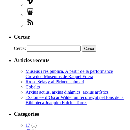
Cercar
Cerca:
Articles recents
Museus i res publica. A partir de la performance
Crowded Museums de Raquel Friera
Rrose Sélavy al Pirineu submarí
Cobalto
Arxius actius, arxius dinàmics, arxius artístics
«Salomé» d’Oscar Wilde: un recorregut pel fons de la
Biblioteca Joaquim Folch i Torres
Categories
17
(1)