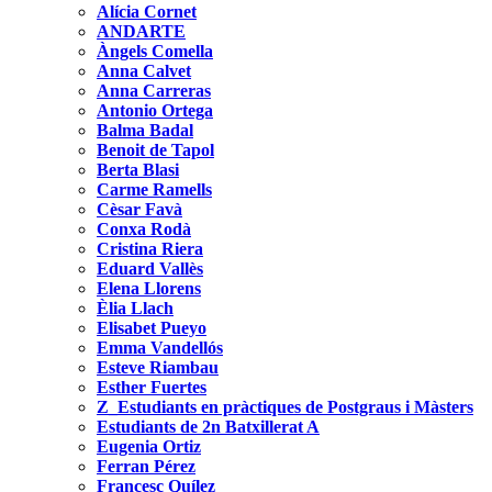
Alícia Cornet
ANDARTE
Àngels Comella
Anna Calvet
Anna Carreras
Antonio Ortega
Balma Badal
Benoit de Tapol
Berta Blasi
Carme Ramells
Cèsar Favà
Conxa Rodà
Cristina Riera
Eduard Vallès
Elena Llorens
Èlia Llach
Elisabet Pueyo
Emma Vandellós
Esteve Riambau
Esther Fuertes
Z_Estudiants en pràctiques de Postgraus i Màsters
Estudiants de 2n Batxillerat A
Eugenia Ortiz
Ferran Pérez
Francesc Quílez