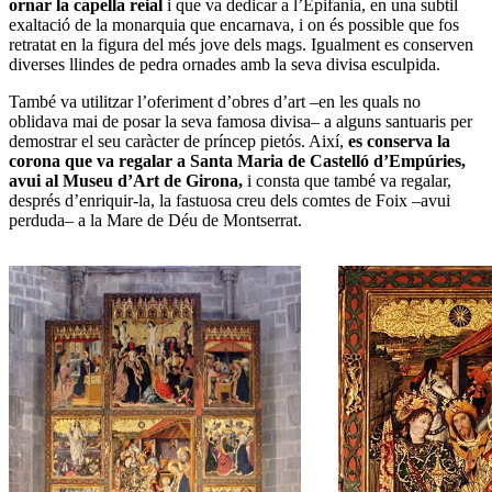
ornar la capella reial
i que va dedicar a l’Epifania, en una subtil
exaltació de la monarquia que encarnava, i on és possible que fos
retratat en la figura del més jove dels mags. Igualment es conserven
diverses llindes de pedra ornades amb la seva divisa esculpida.
També va utilitzar l’oferiment d’obres d’art –en les quals no
oblidava mai de posar la seva famosa divisa– a alguns santuaris per
demostrar el seu caràcter de príncep pietós. Així,
es conserva la
corona que va regalar a Santa Maria de Castelló d’Empúries,
avui al Museu d’Art de Girona,
i consta que també va regalar,
després d’enriquir-la, la fastuosa creu dels comtes de Foix –avui
perduda– a la Mare de Déu de Montserrat.