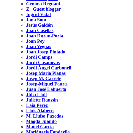
Gemma Reguant
Z_ Guest blogger
Ingrid Vidal
Jana Soto
Jesús Galdón
Joan Casellas
Joan Duran-Porta
Joan Pey
Joan Yeguas
Joan Josep Pintado
Jordi Camps
Jordi Casanovas
Jordi Àngel Carbonell
Josep Maria Planas
Josep M. Carreté
Josep-Miquel Faura
Juan José Lahuerta
Júlia Llull
Juliette Raussin
Laia Pérez
Lluís Alabern
M. Lluïsa Faxedas
Magda Juandó
Manel Garcia
Mariàngels Fondevila