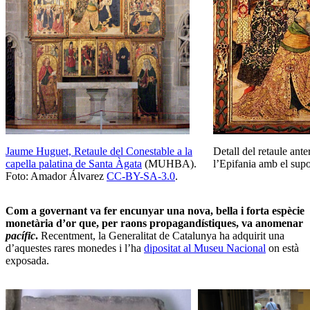
Jaume Huguet, Retaule del Conestable a la
Detall del retaule ant
capella palatina de Santa Àgata
(MUHBA).
l’Epifania amb el supo
Foto: Amador Álvarez
CC-BY-SA-3.0
.
Com a governant va fer encunyar una nova, bella i forta espècie
monetària d’or que, per raons propagandístiques, va anomenar
pacífic
.
Recentment, la Generalitat de Catalunya ha adquirit una
d’aquestes rares monedes i l’ha
dipositat al Museu Nacional
on està
exposada.