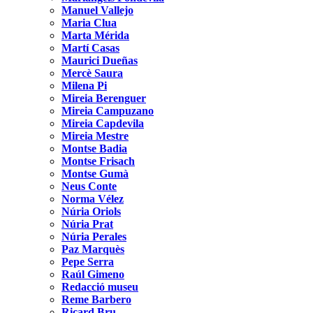
Manuel Vallejo
Maria Clua
Marta Mérida
Martí Casas
Maurici Dueñas
Mercè Saura
Milena Pi
Mireia Berenguer
Mireia Campuzano
Mireia Capdevila
Mireia Mestre
Montse Badia
Montse Frisach
Montse Gumà
Neus Conte
Norma Vélez
Núria Oriols
Núria Prat
Núria Perales
Paz Marquès
Pepe Serra
Raúl Gimeno
Redacció museu
Reme Barbero
Ricard Bru