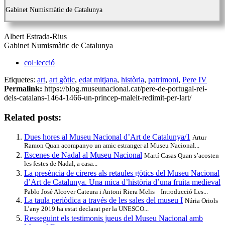
Gabinet Numismàtic de Catalunya
Albert Estrada-Rius
Gabinet Numismàtic de Catalunya
col·lecció
Etiquetes:
art
,
art gòtic
,
edat mitjana
,
història
,
patrimoni
,
Pere IV
Permalink:
https://blog.museunacional.cat/pere-de-portugal-rei-
dels-catalans-1464-1466-un-princep-maleit-redimit-per-lart/
Related posts:
Dues hores al Museu Nacional d’Art de Catalunya/1
Artur
Ramon Quan acompanyo un amic estranger al Museu Nacional...
Escenes de Nadal al Museu Nacional
Martí Casas Quan s’acosten
les festes de Nadal, a casa...
La presència de cireres als retaules gòtics del Museu Nacional
d’Art de Catalunya. Una mica d’història d’una fruita medieval
Pablo José Alcover Cateura i Antoni Riera Melis Introducció Les...
La taula periòdica a través de les sales del museu I
Núria Oriols
L’any 2019 ha estat declarat per la UNESCO...
Resseguint els testimonis jueus del Museu Nacional amb