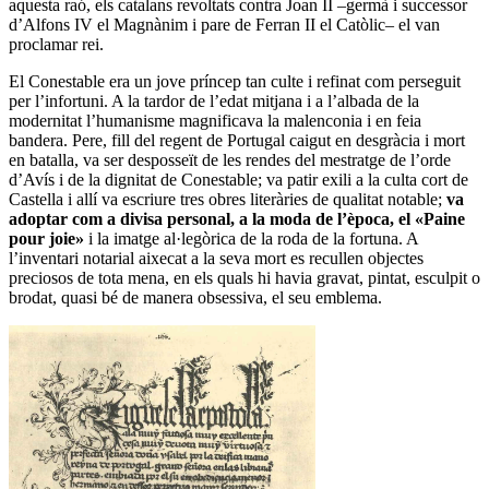
aquesta raó, els catalans revoltats contra Joan II –germà i successor
d’Alfons IV el Magnànim i pare de Ferran II el Catòlic– el van
proclamar rei.
El Conestable era un jove príncep tan culte i refinat com perseguit
per l’infortuni. A la tardor de l’edat mitjana i a l’albada de la
modernitat l’humanisme magnificava la malenconia i en feia
bandera. Pere, fill del regent de Portugal caigut en desgràcia i mort
en batalla, va ser desposseït de les rendes del mestratge de l’orde
d’Avís i de la dignitat de Conestable; va patir exili a la culta cort de
Castella i allí va escriure tres obres literàries de qualitat notable;
va
adoptar com a divisa personal, a la moda de l’època, el
«
Paine
pour joie
»
i la imatge al·legòrica de la roda de la fortuna. A
l’inventari notarial aixecat a la seva mort es recullen objectes
preciosos de tota mena, en els quals hi havia gravat, pintat, esculpit o
brodat, quasi bé de manera obsessiva, el seu emblema.