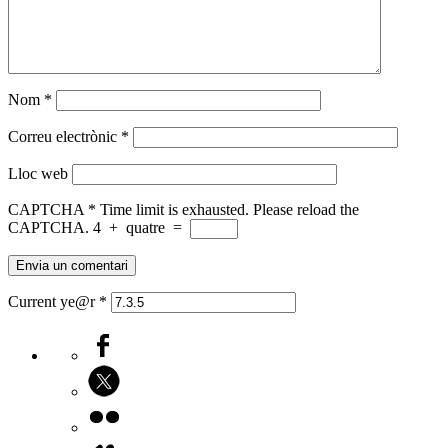
Nom
*
Correu electrònic
*
Lloc web
CAPTCHA
*
Time limit is exhausted. Please reload the
CAPTCHA.
4
+
quatre
=
Current ye@r
*