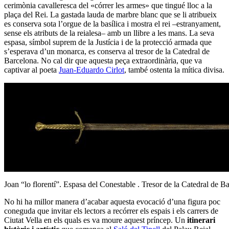
cerimònia cavalleresca del «córrer les armes» que tingué lloc a la
plaça del Rei. La gastada lauda de marbre blanc que se li atribueix
es conserva sota l’orgue de la basílica i mostra el rei –estranyament,
sense els atributs de la reialesa– amb un llibre a les mans. La seva
espasa, símbol suprem de la Justícia i de la protecció armada que
s’esperava d’un monarca, es conserva al tresor de la Catedral de
Barcelona. No cal dir que aquesta peça extraordinària, que va
captivar al poeta
Juan-Eduardo Cirlot
, també ostenta la mítica divisa.
Joan “lo florentí”. Espasa del Conestable . Tresor de la Catedral de B
No hi ha millor manera d’acabar aquesta evocació d’una figura poc
coneguda que invitar els lectors a recórrer els espais i els carrers de
Ciutat Vella en els quals es va moure aquest príncep. Un
itinerari