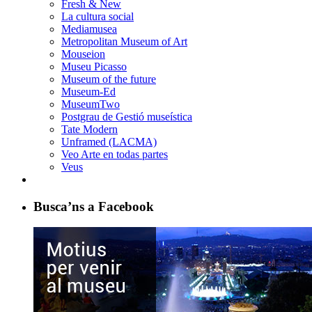
Fresh & New
La cultura social
Mediamusea
Metropolitan Museum of Art
Mouseion
Museu Picasso
Museum of the future
Museum-Ed
MuseumTwo
Postgrau de Gestió museística
Tate Modern
Unframed (LACMA)
Veo Arte en todas partes
Veus
Busca’ns a Facebook