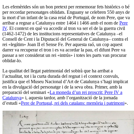
Les efemèrides són un bon pretext per rememorar fets històrics o bé
per recordar personatges oblidats. Enguany se celebren 550 anys de
la mort d’un infant de la casa reial de Portugal, de nom Pere, que va
arribar a regnar a Catalunya entre 1464 i 1466 amb el nom de
Pere
IV
. El context en què va accedir al tron va ser el de la guerra civil
(1462-1472) de les institucions representatives de Catalunya –el
Consell de Cent i la Diputació del General de Catalunya– contra el
rei «legítim» Joan II el Sense Fe. Per aquesta raó, un cop aquest
darrer va recuperar el tron i es va acordar la pau, el difunt Pere va
passar a ser considerat un rei «intrús» i totes les parts van procurar
oblidar-lo.
La qualitat del llegat patrimonial del sobirà que ha arribat a
l’actualitat, tot i la curta durada del regnat i el context convuls,
justifica que el Museu Nacional d’Art de Catalunya s’hagi implicat
en la divulgació del personatge i de la seva obra. Primer, amb la
preparació del seminari «
La moneda d’un rei proscrit: Pere IV a
Catalunya
» i, aquesta tardor, amb l’organització de la jornada
d’estudi «
Pere de Portugal, rei dels catalans: memòria i patrimoni
».