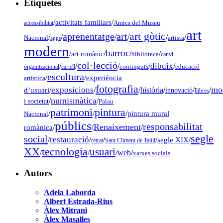
Etiquetes
/
activitats familiars
/
accessibilitat
Amics del Museu
art
art gòtic
aprenentatge
art
/
/
/
/
/
/
Nacional
artista
apps
modern
barroc
/
/
/
/
art romànic
biblioteca
canvi
col·lecció
dibuix
/
/
/
/
/
organitzacional
cartell
continguts
educació
escultura
/
/
experiència
artística
fotografia
mo
exposicions
d’usuari
/
/
/
història
/
/
/
innovació
llibres
numismàtica
/
/
i societat
Palau
pintura
patrimoni
/
/
/
pintura mural
Nacional
públics
responsabilitat
Renaixement
romànica
/
/
/
segle
social
restauració
/
/
/
/
segle XIX
/
retrat
Sant Climent de Taüll
tecnologia
XX
usuari
/
/
/
web
/
xarxes socials
Autors
Adela Laborda
Albert Estrada-Rius
Àlex Mitrani
Àlex Masalles