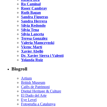
Ro Caminal
Roser Cambray
Ruth Bagan
Sandra Figueras
Sandra Herrera
Sílvia Redondo
Sílvia Tena
Sílvia Lanceta
Teresa González
Valeria Mamczynski
Vicenç Martí
Xavier Abelló
Dr. Xavier Sierra i Valentí
Yolanda Ruiz
Blogroll
Artium
British Museum
Cafès de Patrimoni
Digital Heritage & Culture
El Dado del Arte
Eye Level
Fotografia a Catalunya