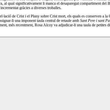
unya, al qual significativament li manca el desaparegut compartiment de
incrementat gràcies a diverses troballes.
lació de Crist i el Plany sobre Crist mort, els quals es conserven a la G
ssignar-li una imponent taula central de retaule amb
Sant Pere i sant P
nalment, més recentment, Rosa Alcoy va adjudicar-li una taula de petites