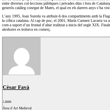
entre diverses col·leccions públiques i privades dins i fora de Catal
generós catàleg conegut de Mates, el qual en els darrers anys s’ha vist 
L’any 1995, Joan Sureda va atribuir-li dos compartiments amb la Flagel·
la crítica catalana. Al cap de poc, el 2001, María Carmen Lacarra va a
com a suport d’un frontal d’altar realitzat a inicis del segle XIX. Fi
aleshores es trobava en comerç.
Cèsar Favà
+ posts
Àrea d’Art Medieval