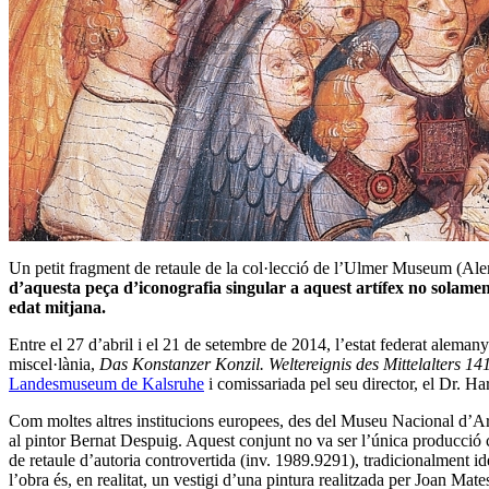
Un petit fragment de retaule de la col·lecció de l’Ulmer Museum (Aleman
d’aquesta peça d’iconografia singular a aquest artífex no solament
edat mitjana.
Entre el 27 d’abril i el 21 de setembre de 2014, l’estat federat ale
miscel·lània,
Das Konstanzer Konzil. Weltereignis des Mittelalters 1
Landesmuseum de Kalsruhe
i comissariada pel seu director, el Dr. H
Com moltes altres institucions europees, des del Museu Nacional d’Art
al pintor Bernat Despuig. Aquest conjunt no va ser l’única producció ca
de retaule d’autoria controvertida (inv. 1989.9291), tradicionalment i
l’obra és, en realitat, un vestigi d’una pintura realitzada per Joan Mat