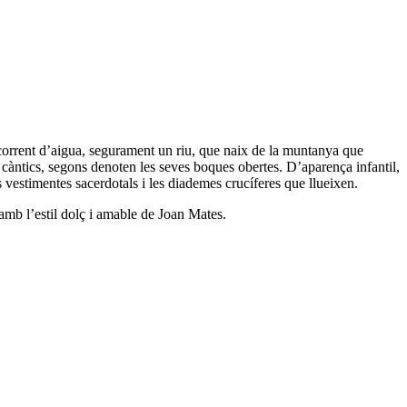
n corrent d’aigua, segurament un riu, que naix de la muntanya que
n càntics, segons denoten les seves boques obertes. D’aparença infantil,
 les vestimentes sacerdotals i les diademes crucíferes que llueixen.
 amb l’estil dolç i amable de Joan Mates.