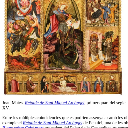
Joan Mates.
Retaule de Sant Miquel Arcàngel
,
primer quart del segle
XV.
Entre les múltiples coincidències que es podrien assenyalar amb les obr
exemple el
Retaule de Sant Miquel Arcàngel
de Penafel, una de les o
Plany sobre Crist mort
procedent del Palau de la Generalitat, es con