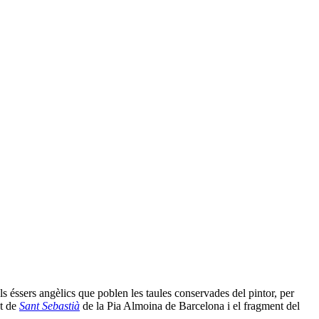
s éssers angèlics que poblen les taules conservades del pintor, per
at de
Sant Sebastià
de la Pia Almoina de Barcelona i el fragment del