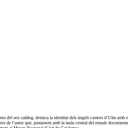
es del seu catàleg, destaca la identitat dels àngels cantors d’Ulm amb el
bres de l’autor que, juntament amb la taula central del retaule document
serven al Museu Nacional d’Art de Catalunya.