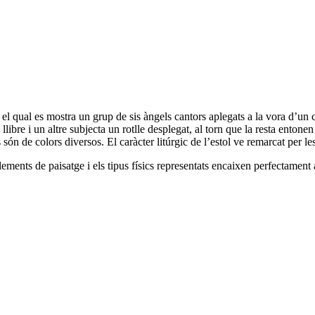
n el qual es mostra un grup de sis àngels cantors aplegats a la vora d’u
libre i un altre subjecta un rotlle desplegat, al torn que la resta entone
ales són de colors diversos. El caràcter litúrgic de l’estol ve remarcat per
elements de paisatge i els tipus físics representats encaixen perfectament