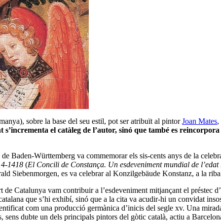
ya), sobre la base del seu estil, pot ser atribuït al pintor
Joan Mates
,
 s’incrementa el catàleg de l’autor, sinó que també es reincorpora l
many de Baden-Württemberg va commemorar els sis-cents anys de la celeb
414-1418
(
El Concili de Constança. Un esdeveniment mundial de l’edat
arald Siebenmorgen, es va celebrar al Konzilgebäude Konstanz, a la riba 
 de Catalunya vam contribuir a l’esdeveniment mitjançant el préstec d’un
talana que s’hi exhibí, sinó que a la cita va acudir-hi un convidat insos
dentificat com una producció germànica d’inicis del segle xv. Una mirada
es, sens dubte un dels principals pintors del gòtic català, actiu a Barcel