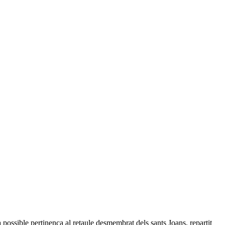
 possible pertinença al retaule desmembrat dels sants Joans, repartit