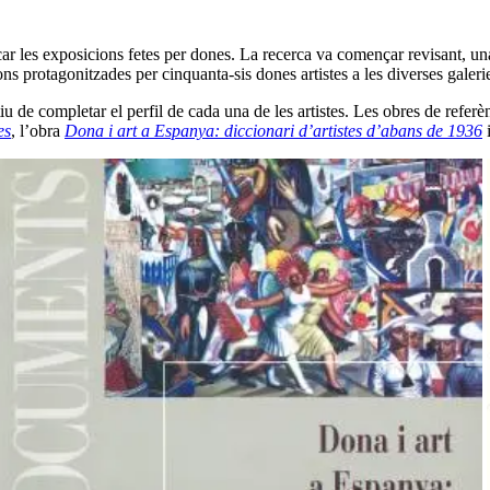
icar les exposicions fetes per dones. La recerca va començar revisant, u
ons protagonitzades per cinquanta-sis dones artistes a les diverses galeri
iu de completar el perfil de cada una de les artistes. Les obres de referèn
es
, l’obra
Dona i art a Espanya: diccionari d’artistes d’abans de 1936
i