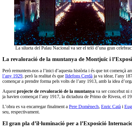
La silueta del Palau Nacional va ser el teló d’una gran celebra
La revaloració de la muntanya de Montjuïc i l’Exposi
Però remuntem-nos a l’inici d’aquesta història i és que tot començà 
l’any 1929
, però la realitat és que
Ildefons Cerdà
ja va idear, l’any 18
començar a prendre forma pels volts de l’any 1913, amb la idea d’organ
Aquest
projecte de revaloració de la muntanya
va ser concebut ni
ja havien començat l’any 1917, la dictadura de Primo de Rivera, el 1923,
L’obra es va encarregar finalment a
Pere Domènech
,
Enric Catà
i
Eug
seu, respectivament.
El gran pla d’il·luminació per a l’Exposició Internaci