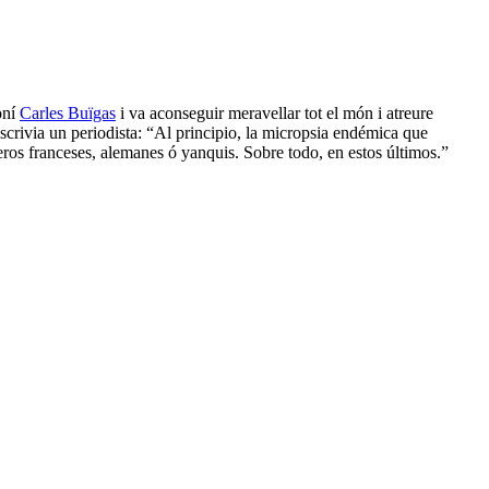
oní
Carles Buïgas
i va aconseguir meravellar tot el món i atreure
scrivia un periodista: “Al principio, la micropsia endémica que
ieros franceses, alemanes ó yanquis. Sobre todo, en estos últimos.”