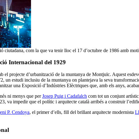
ció ciutadana, com la que va tenir lloc el 17 d’octubre de 1986 amb mot
ció Internacional del 1929
amb el projecte d’urbanització de la muntanya de Montjuïc. Aquest esdev
72, un estudi inclusiu de la muntanya on plantejava la seva transformaci
itzar una Exposició d’Indústries Elèctriques que, amb els anys, acabaria
 més ni menys que per
Josep Puig i Cadafalch
com tot un conjunt artístic
 va impedir que el polític i arquitecte català arribés a construir l’edific
eni P. Cendoya
, el primer d’ells, fill del brillant arquitecte modernista
L
onal