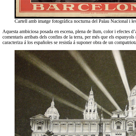
Cartell amb imatge fotogràfica nocturna del Palau Nacional i le
Aquesta ambiciosa posada en escena, plena de llum, color i efectes d’a
comentaris arribats dels confins de la terra, per més que els espanyol
caracteriza á los españoles se resistía á suponer obra de un compatrio