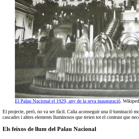
El Palau Nacional el 1929, any de la seva inauguració
. Wikiped
El projecte, però, no va ser fàcil. Calia aconseguir una il·luminació m
cascades i altres elements lluminosos que treien tot el contrast que nec
Els feixos de llum del Palau Nacional