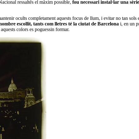
u Nacional ressaltés el màxim possible,
fou necessari instal·lar una sèri
ntenir ocults completament aquests focus de llum, i evitar no tan sols e
nombre escollit, tants com lletres té la ciutat de Barcelona
i, en un p
b aquests colors es poguessin formar.