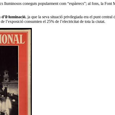
iscs lluminosos coneguts popularment com “espàrrecs”; al fons, la Font 
a d’il·luminació
, ja que la seva situació privilegiada era el punt central 
e l’exposició consumien el 25% de l’electricitat de tota la ciutat.