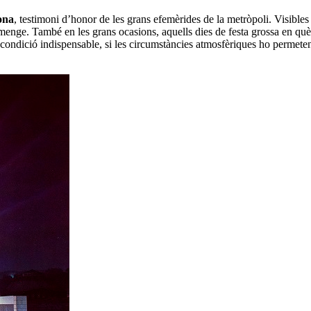
ona
, testimoni d’honor de les grans efemèrides de la metròpoli. Visibles 
umenge. També en les grans ocasions, aquells dies de festa grossa en q
a condició indispensable, si les circumstàncies atmosfèriques ho permeten.