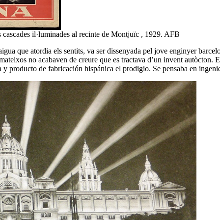
s cascades il·luminades al recinte de Montjuïc , 1929. AFB
igua que atordia els sentits, va ser dissenyada pel jove enginyer barcel
s mateixos no acabaven de creure que es tractava d’un invent autòcton. E
ta y producto de fabricación hispánica el prodigio. Se pensaba en ingen