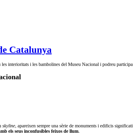
de Catalunya
es interioritats i les bambolines del Museu Nacional i podreu participar
acional
eu
skyline
, apareixen sempre una sèrie de monuments i edificis significati
amb els seus inconfusibles feixos de llum
.