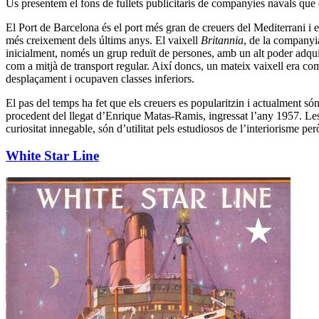
Us presentem el fons de fullets publicitaris de companyies navals qu
El Port de Barcelona és el port més gran de creuers del Mediterrani i e
més creixement dels últims anys. El vaixell
Britannia
, de la companyia
inicialment, només un grup reduït de persones, amb un alt poder adquis
com a mitjà de transport regular. Així doncs, un mateix vaixell era c
desplaçament i ocupaven classes inferiors.
El pas del temps ha fet que els creuers es popularitzin i actualment són
procedent del llegat d’Enrique Matas-Ramis, ingressat l’any 1957. 
curiositat innegable, són d’utilitat pels estudiosos de l’interiorisme però
White Star Line