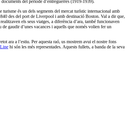
de documents del període d’entreguerres (1919-1939).
de turisme és un dels segments del mercat turístic internacional amb
 1840 des del port de Liverpool i amb destinació Boston. Val a dir que,
realitzaven els seus viatges, a diferència d’ara, també funcionaven
iu de gaudir d’unes vacances i aquells que només volien fer un
etot ara a l’estiu. Per aquesta raó, us mostrem avui el nostre fons
Line
hi són les més representades. Aquests fullets, a banda de la seva