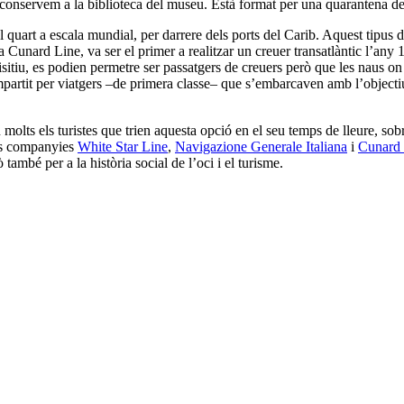
e conservem a la biblioteca del museu. Està format per una quarantena 
l quart a escala mundial, per darrere dels ports del Carib. Aquest tipus 
 Cunard Line, va ser el primer a realitzar un creuer transatlàntic l’any
itiu, es podien permetre ser passatgers de creuers però que les naus on 
ompartit per viatgers –de primera classe– que s’embarcaven amb l’object
 molts els turistes que trien aquesta opció en el seu temps de lleure, sobr
Les companyies
White Star Line
,
Navigazione Generale Italiana
i
Cunard 
 també per a la història social de l’oci i el turisme.