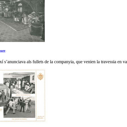
sare
xí s’anunciava als fullets de la companyia, que venien la travessia en v