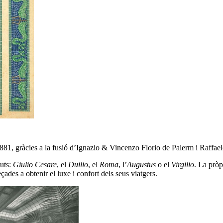
881, gràcies a la fusió d’Ignazio & Vincenzo Florio de Palerm i Raffae
guts:
Giulio Cesare
, el
Duilio
, el
Roma
, l’
Augustus
o el
Virgilio
. La pròp
des a obtenir el luxe i confort dels seus viatgers.