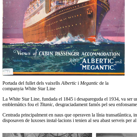
Portada del fullet dels vaixells
Albertic
i
Megantic
de la
companyia White Star Line
La White Star Line, fundada el 1845 i desapareguda el 1934, va ser una
emblemàtics fou el
Titanic
, desgraciadament famós pel seu enfonsame
Centrada principalment en naus que operaven la línia transatlàntica, i
disposaven de luxoses instal·lacions i tenien al seu abast serveis per al