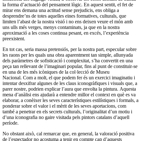
la forma d’actuació del pensament lògic. En aquest sentit, el fet de
mirar ens demana una actitud sense prejudicis, ens obliga a
desprendre’ns de totes aquelles eines formatives, culturals, que
limiten l’abast de la nostra visió i no ens deixen veure el món amb
uns ulls més verges, menys contaminats, ja que en la nostra
aproximació a les coses continua pesant, en excés, l’experiència
preexistent.
En tot cas, seria massa pretensiós, per la nostra part, especular sobre
les raons per les quals una obra aparentment tan simple, allunyada
dels paràmetres de sofisticació i complexitat, s’ha convertit en una
peça tan rellevant de l’imaginari popular, fins al punt de constituir-se
en una de les més icòniques de la col·lecció de Museu
Nacional. Com a molt, el que podem fer és un exercici imaginatiu i
intentar desxifrar algunes de les claus iconogràfiques i visuals que, a
parer nostre, podrien explicar l’aura que envolta la pintura. Aquesta
mena d’anàlisi ens ajudarà a entendre millor el context en què es va
elaborar, a conèixer les seves característiques estilístiques i formals, a
ponderar sobre el valor i el mèrit de les seves aportacions, com
també a penetrar en els secrets culturals, l’originalitat d’un motiu i
d’una iconografia no gaire visitada pels pintors catalans d’aquell
període.
No obstant això, cal remarcar que, en general, la valoració positiva
de l’espectador no acostuma a tenir en compte cap d’aquests