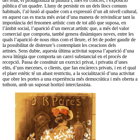
del relat, el protagonitza la pintura i, més en concret, l’exposició
pública d’un quadre. Lluny de persistir en un dels llocs comuns
habituals, l’al·lusió al quadre com a expressió d’un alt nivell cultural,
en aquest cas es tracta més aviat d’una manera de reivindicar tant la
importància del fenomen artístic com de tot allò que suposa, en
l’àmbit social, l’aparició d’un mercat artístic que, a més del valor
comercial que comporta, també genera dinàmiques noves, entre les
quals l’aparició de nous ritus com el lleure, el fet de poder gaudir de
la possibilitat de distreure’s contemplant les creacions dels
artistes. Sens dubte, aquesta última activitat suposa l’aparició d’una
nova litúrgia que comporta un canvi substancial en el procés de
recepció. Passa de constituir un exercici privat, i privatiu d’unes
elits, d’uns mecenes, o clients, que fan encàrrecs privats, i en el qual
el plaer estètic té un abast restrictiu, a la socialització d’una activitat
que obre les portes a una experiència més democràtica i més oberta a
tothom, amb un suposat horitzó interclassista.