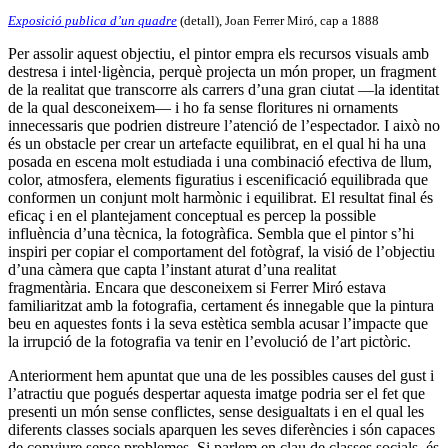
Exposició publica d’un quadre
(detall), Joan Ferrer Miró, cap a 1888
Per assolir aquest objectiu, el pintor empra els recursos visuals amb
destresa i intel·ligència, perquè projecta un món proper, un fragment
de la realitat que transcorre als carrers d’una gran ciutat —la identitat
de la qual desconeixem— i ho fa sense floritures ni ornaments
innecessaris que podrien distreure l’atenció de l’espectador. I això no
és un obstacle per crear un artefacte equilibrat, en el qual hi ha una
posada en escena molt estudiada i una combinació efectiva de llum,
color, atmosfera, elements figuratius i escenificació equilibrada que
conformen un conjunt molt harmònic i equilibrat. El resultat final és
eficaç i en el plantejament conceptual es percep la possible
influència d’una tècnica, la fotogràfica. Sembla que el pintor s’hi
inspiri per copiar el comportament del fotògraf, la visió de l’objectiu
d’una càmera que capta l’instant aturat d’una realitat
fragmentària. Encara que desconeixem si Ferrer Miró estava
familiaritzat amb la fotografia, certament és innegable que la pintura
beu en aquestes fonts i la seva estètica sembla acusar l’impacte que
la irrupció de la fotografia va tenir en l’evolució de l’art pictòric.
Anteriorment hem apuntat que una de les possibles causes del gust i
l’atractiu que pogués despertar aquesta imatge podria ser el fet que
presenti un món sense conflictes, sense desigualtats i en el qual les
diferents classes socials aparquen les seves diferències i són capaces
de conviure sense problemes. Si parlem en clau de classes socials, és