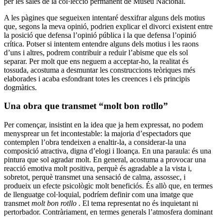
per les sales de la col·lecció permanent de Museu Nacional.
A les pàgines que segueixen intentaré desxifrar alguns dels motius
que, segons la meva opinió, podrien explicar el divorci existent entre
la posició que defensa l’opinió pública i la que defensa l’opinió
crítica. Potser si intentem entendre alguns dels motius i les raons
d’uns i altres, podrem contribuir a reduir l’abisme que els sol
separar. Per molt que ens neguem a acceptar-ho, la realitat és
tossuda, acostuma a desmuntar les construccions teòriques més
elaborades i acaba esfondrant totes les creences i els principis
dogmàtics.
Una obra que transmet “molt bon rotllo”
Per començar, insistint en la idea que ja hem expressat, no podem
menysprear un fet incontestable: la majoria d’espectadors que
contemplen l’obra tendeixen a enaltir-la, a considerar-la una
composició atractiva, digna d’elogi i lloança. En una paraula: és una
pintura que sol agradar molt. En general, acostuma a provocar una
reacció emotiva molt positiva, perquè és agradable a la vista i,
sobretot, perquè transmet una sensació de calma, assossec, i
produeix un efecte psicològic molt beneficiós. És allò que, en termes
de llenguatge col·loquial, podríem definir com una imatge que
transmet
molt bon rotllo
. El tema representat no és inquietant ni
pertorbador. Contràriament, en termes generals l’atmosfera dominant