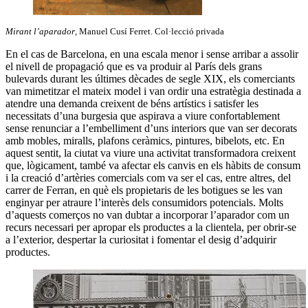
Mirant l’aparador
, Manuel Cusí Ferret. Col·lecció privada
En el cas de Barcelona, en una escala menor i sense arribar a assolir
el nivell de propagació que es va produir al París dels grans
bulevards durant les últimes dècades de segle XIX, els comerciants
van mimetitzar el mateix model i van ordir una estratègia destinada a
atendre una demanda creixent de béns artístics i satisfer les
necessitats d’una burgesia que aspirava a viure confortablement
sense renunciar a l’embelliment d’uns interiors que van ser decorats
amb mobles, miralls, plafons ceràmics, pintures, bibelots, etc. En
aquest sentit, la ciutat va viure una activitat transformadora creixent
que, lògicament, també va afectar els canvis en els hàbits de consum
i la creació d’artèries comercials com va ser el cas, entre altres, del
carrer de Ferran, en què els propietaris de les botigues se les van
enginyar per atraure l’interès dels consumidors potencials. Molts
d’aquests comerços no van dubtar a incorporar l’aparador com un
recurs necessari per apropar els productes a la clientela, per obrir-se
a l’exterior, despertar la curiositat i fomentar el desig d’adquirir
productes.