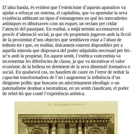
D’altra banda, és evident que l’esteticisme d’aquests aparadors va
ajudar a reforçar un sistema, el capitalista, que va apuntalar la seva
existència utilitzant un tipus d’estratagemes en què les mercaderies
artístiques es dibuixaven com un esquer, un reclam per cridar
l’atenció del passejant. En realitat, a mitjà termini accentuaven el
procés d’alienació social, ja que els propietaris jugaven amb la ficció
de la proximitat d’uns objectes que semblaven estar a l’abast de
tothom tot i que, en realitat, únicament estaven disponibles per a
aquella minoria que disposava del poder adquisitiu necessari per fer-
se’n amb la propietat. En aquest sentit, l’estètica vuitcentista va
incrementar les diferències de classe, ja que va incentivar el valor
econòmic de la bellesa en detriment de la seva dimensió formativa o
social. En qualsevol cas, no hauríem de caure en l’error de reduir la
capacitat transformadora de l’art i augmentar la influència d’un
dirigisme polític que buscaria un adoctrinament ideològic o un
paternalisme destinat a neutralitzar, en un sentit claudicant, el poder
de rebel·lió que conté l’experiència artística.