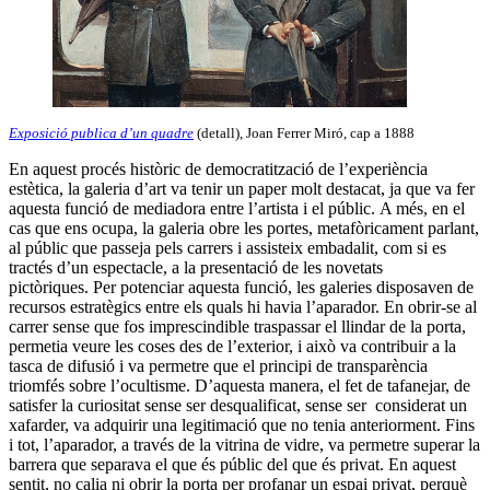
Exposició publica d’un quadre
(detall), Joan Ferrer Miró, cap a 1888
En aquest procés històric de democratització de l’experiència
estètica, la galeria d’art va tenir un paper molt destacat, ja que va fer
aquesta funció de mediadora entre l’artista i el públic. A més, en el
cas que ens ocupa, la galeria obre les portes, metafòricament parlant,
al públic que passeja pels carrers i assisteix embadalit, com si es
tractés d’un espectacle, a la presentació de les novetats
pictòriques. Per potenciar aquesta funció, les galeries disposaven de
recursos estratègics entre els quals hi havia l’aparador. En obrir-se al
carrer sense que fos imprescindible traspassar el llindar de la porta,
permetia veure les coses des de l’exterior, i això va contribuir a la
tasca de difusió i va permetre que el principi de transparència
triomfés sobre l’ocultisme. D’aquesta manera, el fet de tafanejar, de
satisfer la curiositat sense ser desqualificat, sense ser considerat un
xafarder, va adquirir una legitimació que no tenia anteriorment. Fins
i tot, l’aparador, a través de la vitrina de vidre, va permetre superar la
barrera que separava el que és públic del que és privat. En aquest
sentit, no calia ni obrir la porta per profanar un espai privat, perquè