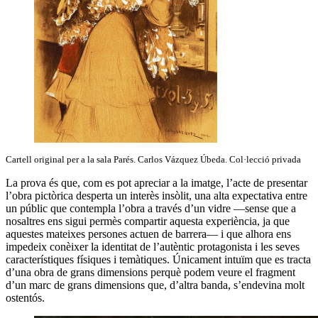
Cartell original per a la sala Parés. Carlos Vázquez Úbeda. Col·lecció privada
La prova és que, com es pot apreciar a la imatge, l’acte de presentar
l’obra pictòrica desperta un interès insòlit, una alta expectativa entre
un públic que contempla l’obra a través d’un vidre —sense que a
nosaltres ens sigui permès compartir aquesta experiència, ja que
aquestes mateixes persones actuen de barrera— i que alhora ens
impedeix conèixer la identitat de l’autèntic protagonista i les seves
característiques físiques i temàtiques. Únicament intuïm que es tracta
d’una obra de grans dimensions perquè podem veure el fragment
d’un marc de grans dimensions que, d’altra banda, s’endevina molt
ostentós.