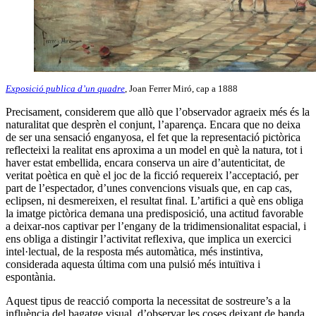
Exposició publica d’un quadre
, Joan Ferrer Miró, cap a 1888
Precisament, considerem que allò que l’observador agraeix més és la
naturalitat que desprèn el conjunt, l’aparença. Encara que no deixa
de ser una sensació enganyosa, el fet que la representació pictòrica
reflecteixi la realitat ens aproxima a un model en què la natura, tot i
haver estat embellida, encara conserva un aire d’autenticitat, de
veritat poètica en què el joc de la ficció requereix l’acceptació, per
part de l’espectador, d’unes convencions visuals que, en cap cas,
eclipsen, ni desmereixen, el resultat final. L’artifici a què ens obliga
la imatge pictòrica demana una predisposició, una actitud favorable
a deixar-nos captivar per l’engany de la tridimensionalitat espacial, i
ens obliga a distingir l’activitat reflexiva, que implica un exercici
intel·lectual, de la resposta més automàtica, més instintiva,
considerada aquesta última com una pulsió més intuïtiva i
espontània.
Aquest tipus de reacció comporta la necessitat de sostreure’s a la
influència del bagatge visual, d’observar les coses deixant de banda