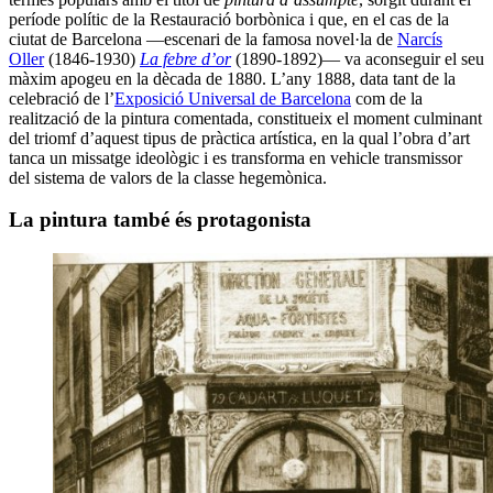
període polític de la Restauració borbònica i que, en el cas de la
ciutat de Barcelona —escenari de la famosa novel·la de
Narcís
Oller
(1846-1930)
La febre d’or
(1890-1892)— va aconseguir el seu
màxim apogeu en la dècada de 1880. L’any 1888, data tant de la
celebració de l’
Exposició Universal de Barcelona
com de la
realització de la pintura comentada, constitueix el moment culminant
del triomf d’aquest tipus de pràctica artística, en la qual l’obra d’art
tanca un missatge ideològic i es transforma en vehicle transmissor
del sistema de valors de la classe hegemònica.
La pintura també és protagonista