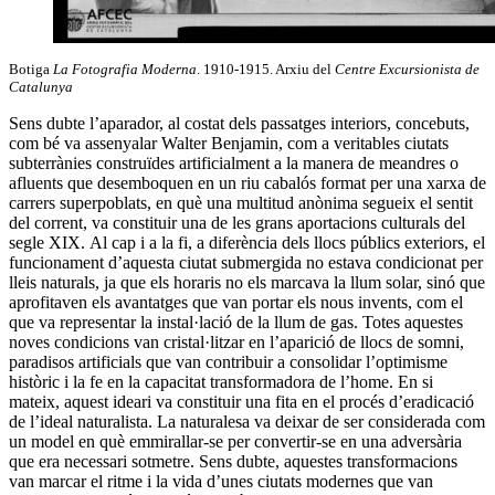
Botiga
La Fotografia Moderna
. 1910-1915. Arxiu del
Centre Excursionista de
Catalunya
Sens dubte l’aparador, al costat dels passatges interiors, concebuts,
com bé va assenyalar Walter Benjamin, com a veritables ciutats
subterrànies construïdes artificialment a la manera de meandres o
afluents que desemboquen en un riu cabalós format per una xarxa de
carrers superpoblats, en què una multitud anònima segueix el sentit
del corrent, va constituir una de les grans aportacions culturals del
segle XIX. Al cap i a la fi, a diferència dels llocs públics exteriors, el
funcionament d’aquesta ciutat submergida no estava condicionat per
lleis naturals, ja que els horaris no els marcava la llum solar, sinó que
aprofitaven els avantatges que van portar els nous invents, com el
que va representar la instal·lació de la llum de gas. Totes aquestes
noves condicions van cristal·litzar en l’aparició de llocs de somni,
paradisos artificials que van contribuir a consolidar l’optimisme
històric i la fe en la capacitat transformadora de l’home. En si
mateix, aquest ideari va constituir una fita en el procés d’eradicació
de l’ideal naturalista. La naturalesa va deixar de ser considerada com
un model en què emmirallar-se per convertir-se en una adversària
que era necessari sotmetre. Sens dubte, aquestes transformacions
van marcar el ritme i la vida d’unes ciutats modernes que van