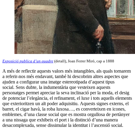
Exposició publica d’un quadre
(detall), Joan Ferrer Miró, cap a 1888
A més de reflectir aquests valors més intangibles, als quals tornarem
a referir-nos més endavant, també hi descobrim altres aspectes que
ajuden a configurar una imatge estereotipada d’aquest tipus
social. Sens dubte, la indumentària que vesteixen aquests
personatges permet apreciar la seva inclinació per la moda, el desig
de potenciar l’elegància, el refinament, el luxe i tots aquells elements
que exterioritzen un alt poder adquisitiu. Aquests signes externs, el
barret, el cigar havà, la roba luxosa…, es converteixen en icones,
emblemes, d’una classe social que es mostra orgullosa de pertànyer
a una nissaga que exhibeix el port i la distinció d’una manera
desacomplexada, sense dissimular la identitat i l’ascensió social.