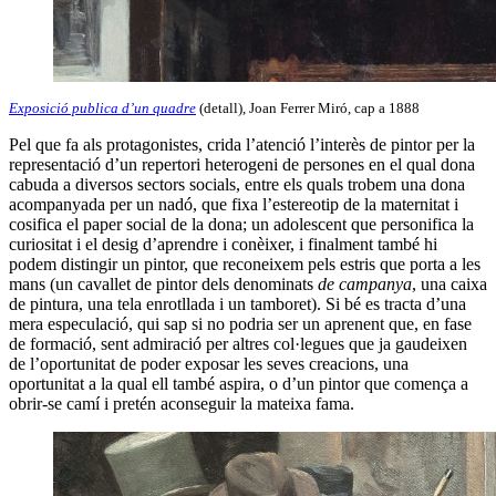
Exposició publica d’un quadre
(detall), Joan Ferrer Miró, cap a 1888
Pel que fa als protagonistes, crida l’atenció l’interès de pintor per la
representació d’un repertori heterogeni de persones en el qual dona
cabuda a diversos sectors socials, entre els quals trobem una dona
acompanyada per un nadó, que fixa l’estereotip de la maternitat i
cosifica el paper social de la dona; un adolescent que personifica la
curiositat i el desig d’aprendre i conèixer, i finalment també hi
podem distingir un pintor, que reconeixem pels estris que porta a les
mans (un cavallet de pintor dels denominats
de campanya
, una caixa
de pintura, una tela enrotllada i un tamboret). Si bé es tracta d’una
mera especulació, qui sap si no podria ser un aprenent que, en fase
de formació, sent admiració per altres col·legues que ja gaudeixen
de l’oportunitat de poder exposar les seves creacions, una
oportunitat a la qual ell també aspira, o d’un pintor que comença a
obrir-se camí i pretén aconseguir la mateixa fama.