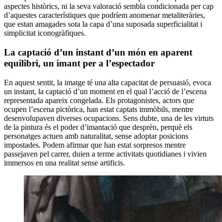
aspectes històrics, ni la seva valoració sembla condicionada per cap
d’aquestes característiques que podríem anomenar metaliteràries,
que estan amagades sota la capa d’una suposada superficialitat i
simplicitat iconogràfiques.
La captació d’un instant d’un món en aparent
equilibri, un imant per a l’espectador
En aquest sentit, la imatge té una alta capacitat de persuasió, evoca
un instant, la captació d’un moment en el qual l’acció de l’escena
representada apareix congelada. Els protagonistes, actors que
ocupen l’escena pictòrica, han estat captats immòbils, mentre
desenvolupaven diverses ocupacions. Sens dubte, una de les virtuts
de la pintura és el poder d’imantació que desprèn, perquè els
personatges actuen amb naturalitat, sense adoptar posicions
impostades. Podem afirmar que han estat sorpresos mentre
passejaven pel carrer, duien a terme activitats quotidianes i vivien
immersos en una realitat sense artificis.