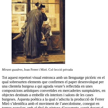
Mirant quadres
, Joan Ferrer i Miró. Col·lecció privada
Tot aquest repertori visual entronca amb un llenguatge pictòric en el
qual sobresurten elements que confirmen el paper desenvolupat per
una clientela burgesa a qui agrada veure’s reflectida en unes
composicions artístiques convertides en mercaderies sumptuàries, en
objectes destinats a embellir els interiors i salons de les cases
burgeses. Aquesta poètica a la qual s’adscriu la producció de Ferrer
Miró s’identifica amb el moviment de l’anecdotisme, conegut en
termes populars amb el títol de
pintura d’assumpte
, sorgit durant el