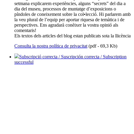
setmana explicarem experiències, alguns “secrets” del dia a
dia del museu, processos de muntatge d’exposicions o
píndoles de coneixement sobre la col•lecció. Hi parlarem amb
la veu plural de l’equip per aportar riquesa de temàtica i de
perspectives. Ens agradarà conèixer la vostra opinió als
comentaris!
Els textos dels articles del blog estan publicats sota la llicència
Consulta la nostra política de privacitat
(pdf - 69,3 Kb)
Subscripció correcta / Suscripción correcta / Subscription
successful