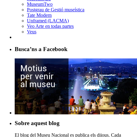
MuseumTwo
Postgrau de Gestió museística
Tate Modern
Unframed (LACMA)
Veo Arte en todas partes
Veus
Busca’ns a Facebook
Sobre aquest blog
El blog del Museu Nacional es publica els dijous. Cada