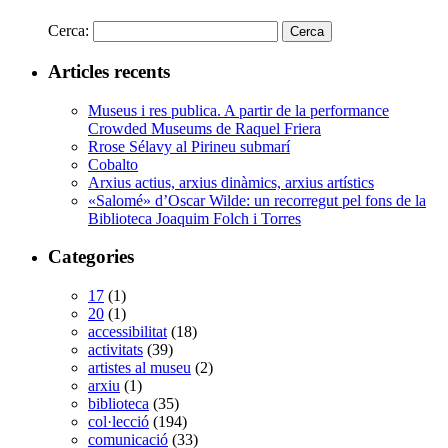
Cerca:
Articles recents
Museus i res publica. A partir de la performance
Crowded Museums de Raquel Friera
Rrose Sélavy al Pirineu submarí
Cobalto
Arxius actius, arxius dinàmics, arxius artístics
«Salomé» d’Oscar Wilde: un recorregut pel fons de la
Biblioteca Joaquim Folch i Torres
Categories
17
(1)
20
(1)
accessibilitat
(18)
activitats
(39)
artistes al museu
(2)
arxiu
(1)
biblioteca
(35)
col·lecció
(194)
comunicació
(33)