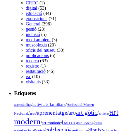
CREC
(1)
digital
(53)
educació
(44)
exposicions
(71)
General
(396)
gestió
(23)
inclusió
(5)
medi ambient
(3)
museologia
(20)
oficis del museu
(30)
publicacions
(6)
recerca
(63)
registre
(1)
restauració
(46)
rsc
(10)
visitants
(33)
Etiquetes
/
activitats familiars
/
accessibilitat
Amics del Museu
art
art gòtic
aprenentatge
art
/
/
/
/
/
/
Nacional
artista
apps
modern
barroc
/
/
/
/
art romànic
biblioteca
canvi
col·lecció
dibuix
/
/
/
/
/
organitzacional
cartell
continguts
educació