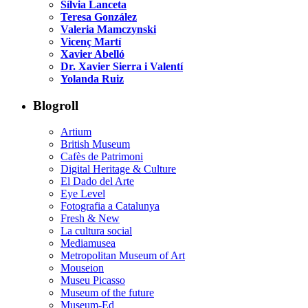
Sílvia Lanceta
Teresa González
Valeria Mamczynski
Vicenç Martí
Xavier Abelló
Dr. Xavier Sierra i Valentí
Yolanda Ruiz
Blogroll
Artium
British Museum
Cafès de Patrimoni
Digital Heritage & Culture
El Dado del Arte
Eye Level
Fotografia a Catalunya
Fresh & New
La cultura social
Mediamusea
Metropolitan Museum of Art
Mouseion
Museu Picasso
Museum of the future
Museum-Ed