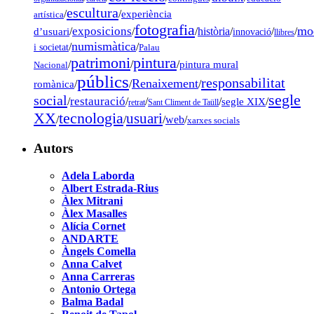
escultura
/
/
experiència
artística
fotografia
mo
exposicions
d’usuari
/
/
/
història
/
/
/
innovació
llibres
numismàtica
/
/
i societat
Palau
pintura
patrimoni
/
/
/
pintura mural
Nacional
públics
responsabilitat
Renaixement
romànica
/
/
/
segle
social
restauració
/
/
/
/
segle XIX
/
retrat
Sant Climent de Taüll
tecnologia
XX
usuari
/
/
/
web
/
xarxes socials
Autors
Adela Laborda
Albert Estrada-Rius
Àlex Mitrani
Àlex Masalles
Alícia Cornet
ANDARTE
Àngels Comella
Anna Calvet
Anna Carreras
Antonio Ortega
Balma Badal