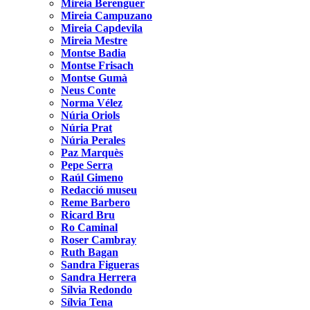
Mireia Berenguer
Mireia Campuzano
Mireia Capdevila
Mireia Mestre
Montse Badia
Montse Frisach
Montse Gumà
Neus Conte
Norma Vélez
Núria Oriols
Núria Prat
Núria Perales
Paz Marquès
Pepe Serra
Raúl Gimeno
Redacció museu
Reme Barbero
Ricard Bru
Ro Caminal
Roser Cambray
Ruth Bagan
Sandra Figueras
Sandra Herrera
Sílvia Redondo
Sílvia Tena