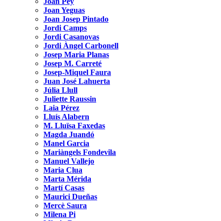
Joan Pey
Joan Yeguas
Joan Josep Pintado
Jordi Camps
Jordi Casanovas
Jordi Àngel Carbonell
Josep Maria Planas
Josep M. Carreté
Josep-Miquel Faura
Juan José Lahuerta
Júlia Llull
Juliette Raussin
Laia Pérez
Lluís Alabern
M. Lluïsa Faxedas
Magda Juandó
Manel Garcia
Mariàngels Fondevila
Manuel Vallejo
Maria Clua
Marta Mérida
Martí Casas
Maurici Dueñas
Mercè Saura
Milena Pi