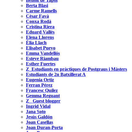
Benoit de Tapol
Berta Blasi
Carme Ramells
Cèsar Favà
Conxa Rodà
Cristina Riera
Eduard Vallès
Elena Llorens
Èlia Llach
Elisabet Pueyo
Emma Vandellós
Esteve Riambau
Esther Fuertes
Z_Estudiants en pràctiques de Postgraus i Màsters
Estudiants de 2n Batxillerat A
Eugenia Ortiz
Ferran Pérez
Francesc Quílez
Gemma Reguant
Z_ Guest blogger
Ingrid Vidal
Jana Soto
Jesús Galdón
Joan Casellas
Joan Duran-Porta