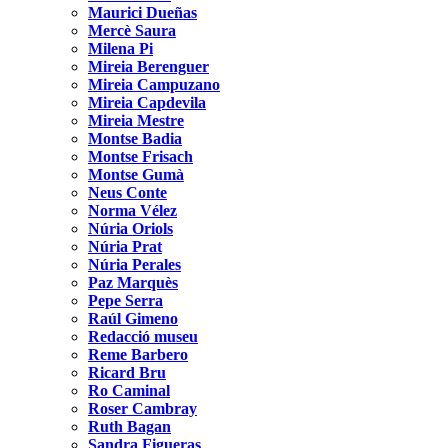
Maurici Dueñas
Mercè Saura
Milena Pi
Mireia Berenguer
Mireia Campuzano
Mireia Capdevila
Mireia Mestre
Montse Badia
Montse Frisach
Montse Gumà
Neus Conte
Norma Vélez
Núria Oriols
Núria Prat
Núria Perales
Paz Marquès
Pepe Serra
Raúl Gimeno
Redacció museu
Reme Barbero
Ricard Bru
Ro Caminal
Roser Cambray
Ruth Bagan
Sandra Figueras