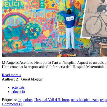
MªAngeles Aceituno Hem portat l’art a l’hospital. Aquest és un dels pro
Hem convidat la responsable d’Infermeria de l’Hospital Maternoinfantil
Read more
»
Author:
Z_ Guest blogger
activitats
educació
Etiquetes:
art
,
colors
,
Hospital Vall d'Hebron
,
nens hospitalitzats
,
resp
Comments (2)