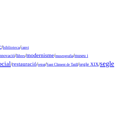
c
/
/
biblioteca
canvi
modernisme
/
/
/
/
museu i
nnovació
llibres
museografia
segle
ocial
restauració
/
/
/
/
segle XIX
/
retrat
Sant Climent de Taüll