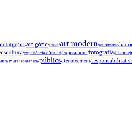
art modern
art gòtic
entatge
art
barro
/
/
/
/
/
/
art romànic
artista
fotografia
escultura
exposicions
/
/
experiència d’usuari
/
/
/
història
/
i
públics
responsabilitat s
Renaixement
ntura mural romànica
/
/
/