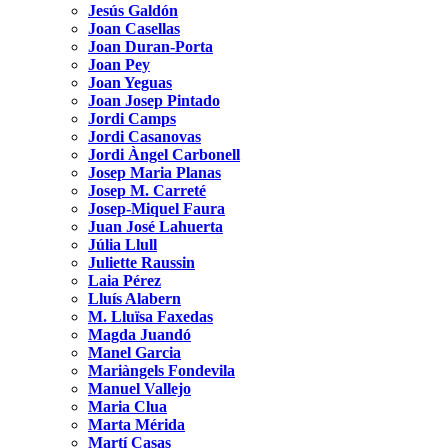
Jesús Galdón
Joan Casellas
Joan Duran-Porta
Joan Pey
Joan Yeguas
Joan Josep Pintado
Jordi Camps
Jordi Casanovas
Jordi Àngel Carbonell
Josep Maria Planas
Josep M. Carreté
Josep-Miquel Faura
Juan José Lahuerta
Júlia Llull
Juliette Raussin
Laia Pérez
Lluís Alabern
M. Lluïsa Faxedas
Magda Juandó
Manel Garcia
Mariàngels Fondevila
Manuel Vallejo
Maria Clua
Marta Mérida
Martí Casas