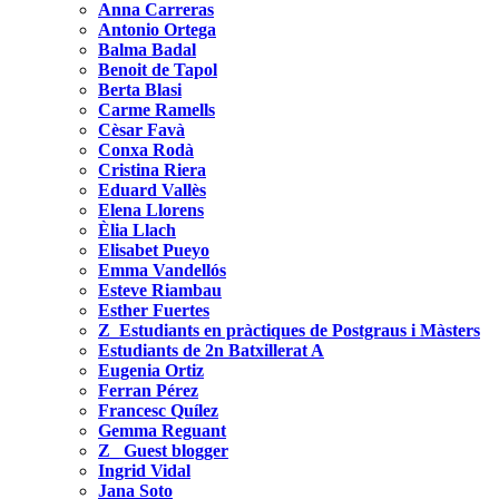
Anna Carreras
Antonio Ortega
Balma Badal
Benoit de Tapol
Berta Blasi
Carme Ramells
Cèsar Favà
Conxa Rodà
Cristina Riera
Eduard Vallès
Elena Llorens
Èlia Llach
Elisabet Pueyo
Emma Vandellós
Esteve Riambau
Esther Fuertes
Z_Estudiants en pràctiques de Postgraus i Màsters
Estudiants de 2n Batxillerat A
Eugenia Ortiz
Ferran Pérez
Francesc Quílez
Gemma Reguant
Z_ Guest blogger
Ingrid Vidal
Jana Soto