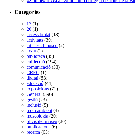
«Salomé» d’Oscar Wilde: un recorregut pel fons de la Bi
Categories
17
(1)
20
(1)
accessibilitat
(18)
activitats
(39)
artistes al museu
(2)
arxiu
(1)
biblioteca
(35)
col·lecció
(194)
comunicació
(33)
CREC
(1)
digital
(53)
educació
(44)
exposicions
(71)
General
(396)
gestió
(23)
inclusió
(5)
medi ambient
(3)
museologia
(20)
oficis del museu
(30)
publicacions
(6)
recerca
(63)