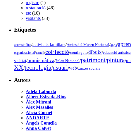
registre
(1)
restauració
(46)
rsc
(10)
visitants
(33)
Etiquetes
apren
/
activitats familiars
/
/
/
accessibilitat
Amics del Museu Nacional
apps
col·lecció
dibuix
/
/
/
/
/
organitzacional
cartell
continguts
educació artística
pintura
patrimoni
numismàtica
/
/
/
/
/
pi
societat
Palau Nacional
tecnologia
XX
usuari
/
/
/
web
/
xarxes socials
Autors
Adela Laborda
Albert Estrada-Rius
Àlex Mitrani
Àlex Masalles
Alícia Cornet
ANDARTE
Àngels Comella
Anna Calvet