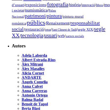
fotografia
mo
exposicions
d’usuari
/
/
/
història
/
/
/
innovació
llibres
numismàtica
/
/
i societat
Palau
pintura
patrimoni
/
/
/
pintura mural
Nacional
públics
responsabilitat
Renaixement
romànica
/
/
/
segle
social
restauració
/
/
/
/
segle XIX
/
retrat
Sant Climent de Taüll
tecnologia
XX
usuari
/
/
/
web
/
xarxes socials
Autors
Adela Laborda
Albert Estrada-Rius
Àlex Mitrani
Àlex Masalles
Alícia Cornet
ANDARTE
Àngels Comella
Anna Calvet
Anna Carreras
Antonio Ortega
Balma Badal
Benoit de Tapol
Berta Blasi