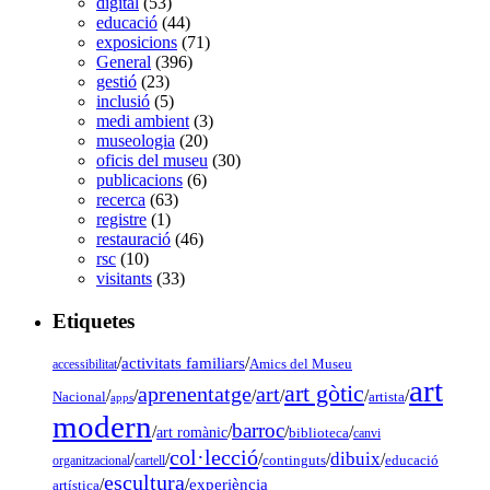
digital
(53)
educació
(44)
exposicions
(71)
General
(396)
gestió
(23)
inclusió
(5)
medi ambient
(3)
museologia
(20)
oficis del museu
(30)
publicacions
(6)
recerca
(63)
registre
(1)
restauració
(46)
rsc
(10)
visitants
(33)
Etiquetes
/
activitats familiars
/
accessibilitat
Amics del Museu
art
art gòtic
aprenentatge
art
/
/
/
/
/
/
Nacional
artista
apps
modern
barroc
/
/
/
/
art romànic
biblioteca
canvi
col·lecció
dibuix
/
/
/
/
/
organitzacional
cartell
continguts
educació
escultura
/
/
experiència
artística