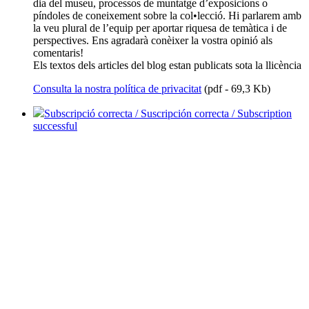
dia del museu, processos de muntatge d’exposicions o
píndoles de coneixement sobre la col•lecció. Hi parlarem amb
la veu plural de l’equip per aportar riquesa de temàtica i de
perspectives. Ens agradarà conèixer la vostra opinió als
comentaris!
Els textos dels articles del blog estan publicats sota la llicència
Consulta la nostra política de privacitat
(pdf - 69,3 Kb)
Subscripció correcta / Suscripción correcta / Subscription
successful