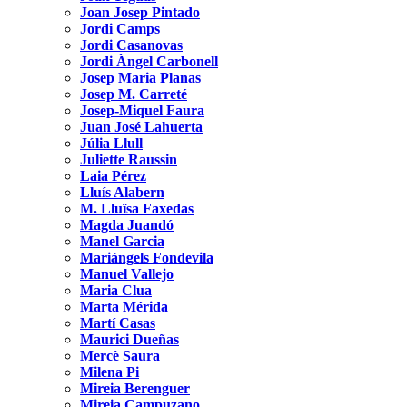
Joan Josep Pintado
Jordi Camps
Jordi Casanovas
Jordi Àngel Carbonell
Josep Maria Planas
Josep M. Carreté
Josep-Miquel Faura
Juan José Lahuerta
Júlia Llull
Juliette Raussin
Laia Pérez
Lluís Alabern
M. Lluïsa Faxedas
Magda Juandó
Manel Garcia
Mariàngels Fondevila
Manuel Vallejo
Maria Clua
Marta Mérida
Martí Casas
Maurici Dueñas
Mercè Saura
Milena Pi
Mireia Berenguer
Mireia Campuzano