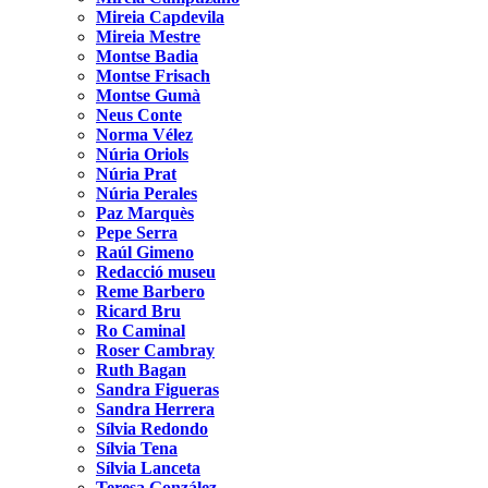
Mireia Capdevila
Mireia Mestre
Montse Badia
Montse Frisach
Montse Gumà
Neus Conte
Norma Vélez
Núria Oriols
Núria Prat
Núria Perales
Paz Marquès
Pepe Serra
Raúl Gimeno
Redacció museu
Reme Barbero
Ricard Bru
Ro Caminal
Roser Cambray
Ruth Bagan
Sandra Figueras
Sandra Herrera
Sílvia Redondo
Sílvia Tena
Sílvia Lanceta
Teresa González