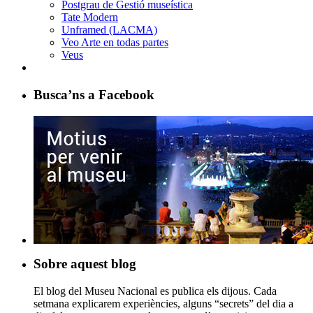
Postgrau de Gestió museística
Tate Modern
Unframed (LACMA)
Veo Arte en todas partes
Veus
Busca’ns a Facebook
Sobre aquest blog
El blog del Museu Nacional es publica els dijous. Cada
setmana explicarem experiències, alguns “secrets” del dia a