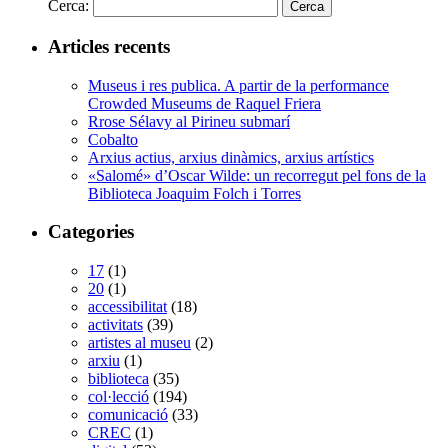
Cerca:
Articles recents
Museus i res publica. A partir de la performance
Crowded Museums de Raquel Friera
Rrose Sélavy al Pirineu submarí
Cobalto
Arxius actius, arxius dinàmics, arxius artístics
«Salomé» d’Oscar Wilde: un recorregut pel fons de la
Biblioteca Joaquim Folch i Torres
Categories
17
(1)
20
(1)
accessibilitat
(18)
activitats
(39)
artistes al museu
(2)
arxiu
(1)
biblioteca
(35)
col·lecció
(194)
comunicació
(33)
CREC
(1)