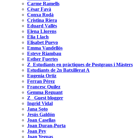
Carme Ramells
Cèsar Favà
Conxa Rodà
Cristina Riera
Eduard Vallès
Elena Llorens
Èlia Llach
Elisabet Pueyo
Emma Vandellós
Esteve Riambau
Esther Fuertes
Z_Estudiants en pràctiques de Postgraus i Màsters
Estudiants de 2n Batxillerat A
Eugenia Ortiz
Ferran Pérez
Francesc Quílez
Gemma Reguant
Z_ Guest blogger
Ingrid Vidal
Jana Soto
Jesús Galdón
Joan Casellas
Joan Duran-Porta
Joan Pey
Joan Yeguas