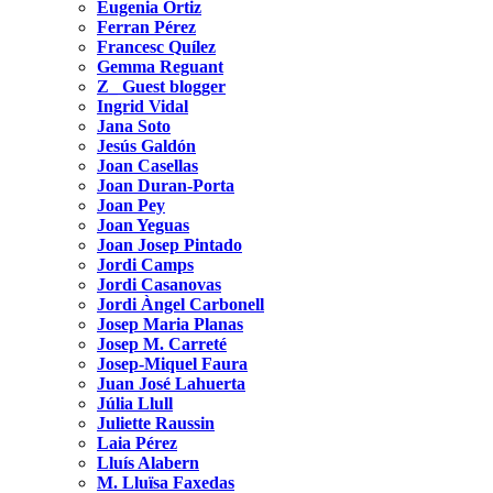
Eugenia Ortiz
Ferran Pérez
Francesc Quílez
Gemma Reguant
Z_ Guest blogger
Ingrid Vidal
Jana Soto
Jesús Galdón
Joan Casellas
Joan Duran-Porta
Joan Pey
Joan Yeguas
Joan Josep Pintado
Jordi Camps
Jordi Casanovas
Jordi Àngel Carbonell
Josep Maria Planas
Josep M. Carreté
Josep-Miquel Faura
Juan José Lahuerta
Júlia Llull
Juliette Raussin
Laia Pérez
Lluís Alabern
M. Lluïsa Faxedas