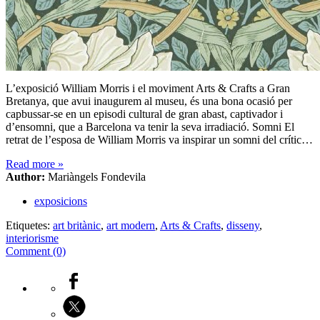
L’exposició William Morris i el moviment Arts & Crafts a Gran
Bretanya, que avui inaugurem al museu, és una bona ocasió per
capbussar-se en un episodi cultural de gran abast, captivador i
d’ensomni, que a Barcelona va tenir la seva irradiació. Somni El
retrat de l’esposa de William Morris va inspirar un somni del crític…
Read more
»
Author:
Mariàngels Fondevila
exposicions
Etiquetes:
art britànic
,
art modern
,
Arts & Crafts
,
disseny
,
interiorisme
Comment (0)