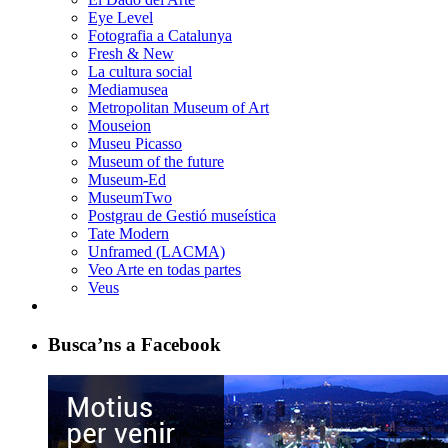
Eye Level
Fotografia a Catalunya
Fresh & New
La cultura social
Mediamusea
Metropolitan Museum of Art
Mouseion
Museu Picasso
Museum of the future
Museum-Ed
MuseumTwo
Postgrau de Gestió museística
Tate Modern
Unframed (LACMA)
Veo Arte en todas partes
Veus
Busca’ns a Facebook