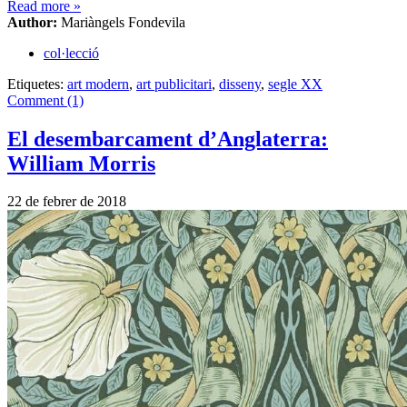
Read more
»
Author:
Mariàngels Fondevila
col·lecció
Etiquetes:
art modern
,
art publicitari
,
disseny
,
segle XX
Comment (1)
El desembarcament d’Anglaterra:
William Morris
22 de febrer de 2018