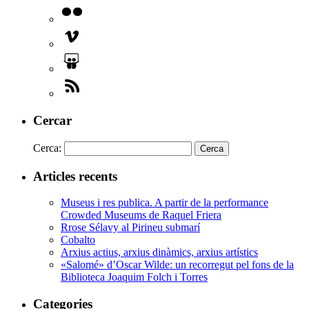
Cercar
Cerca:
Articles recents
Museus i res publica. A partir de la performance
Crowded Museums de Raquel Friera
Rrose Sélavy al Pirineu submarí
Cobalto
Arxius actius, arxius dinàmics, arxius artístics
«Salomé» d’Oscar Wilde: un recorregut pel fons de la
Biblioteca Joaquim Folch i Torres
Categories