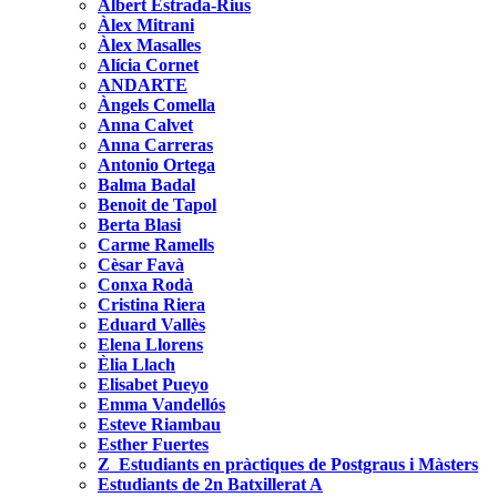
Albert Estrada-Rius
Àlex Mitrani
Àlex Masalles
Alícia Cornet
ANDARTE
Àngels Comella
Anna Calvet
Anna Carreras
Antonio Ortega
Balma Badal
Benoit de Tapol
Berta Blasi
Carme Ramells
Cèsar Favà
Conxa Rodà
Cristina Riera
Eduard Vallès
Elena Llorens
Èlia Llach
Elisabet Pueyo
Emma Vandellós
Esteve Riambau
Esther Fuertes
Z_Estudiants en pràctiques de Postgraus i Màsters
Estudiants de 2n Batxillerat A