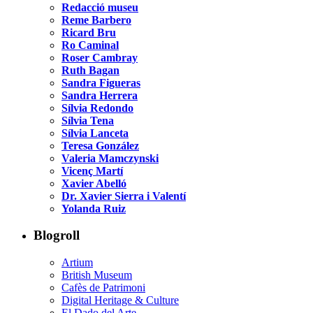
Redacció museu
Reme Barbero
Ricard Bru
Ro Caminal
Roser Cambray
Ruth Bagan
Sandra Figueras
Sandra Herrera
Sílvia Redondo
Sílvia Tena
Sílvia Lanceta
Teresa González
Valeria Mamczynski
Vicenç Martí
Xavier Abelló
Dr. Xavier Sierra i Valentí
Yolanda Ruiz
Blogroll
Artium
British Museum
Cafès de Patrimoni
Digital Heritage & Culture
El Dado del Arte