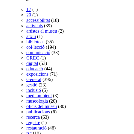
17
(1)
20
(1)
accessibilitat
(18)
activitats
(39)
artistes al museu
(2)
arxiu
(1)
biblioteca
(35)
col·lecció
(194)
comunicació
(33)
CREC
(1)
digital
(53)
educació
(44)
exposicions
(71)
General
(396)
gestió
(23)
inclusió
(5)
medi ambient
(3)
museologia
(20)
oficis del museu
(30)
publicacions
(6)
recerca
(63)
registre
(1)
restauració
(46)
rsc
(10)