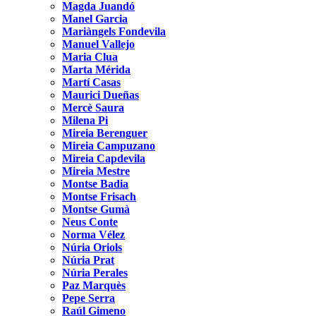
Magda Juandó
Manel Garcia
Mariàngels Fondevila
Manuel Vallejo
Maria Clua
Marta Mérida
Martí Casas
Maurici Dueñas
Mercè Saura
Milena Pi
Mireia Berenguer
Mireia Campuzano
Mireia Capdevila
Mireia Mestre
Montse Badia
Montse Frisach
Montse Gumà
Neus Conte
Norma Vélez
Núria Oriols
Núria Prat
Núria Perales
Paz Marquès
Pepe Serra
Raúl Gimeno