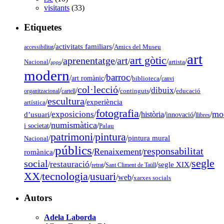
visitants
(33)
Etiquetes
/
activitats familiars
/
accessibilitat
Amics del Museu
art
art gòtic
aprenentatge
art
/
/
/
/
/
/
Nacional
artista
apps
modern
barroc
/
/
/
/
art romànic
biblioteca
canvi
col·lecció
dibuix
/
/
/
/
/
organitzacional
cartell
continguts
educació
escultura
/
/
experiència
artística
fotografia
mo
exposicions
d’usuari
/
/
/
història
/
/
/
innovació
llibres
numismàtica
/
/
i societat
Palau
pintura
patrimoni
/
/
/
pintura mural
Nacional
públics
responsabilitat
Renaixement
romànica
/
/
/
segle
social
restauració
/
/
/
/
segle XIX
/
retrat
Sant Climent de Taüll
tecnologia
XX
usuari
/
/
/
web
/
xarxes socials
Autors
Adela Laborda