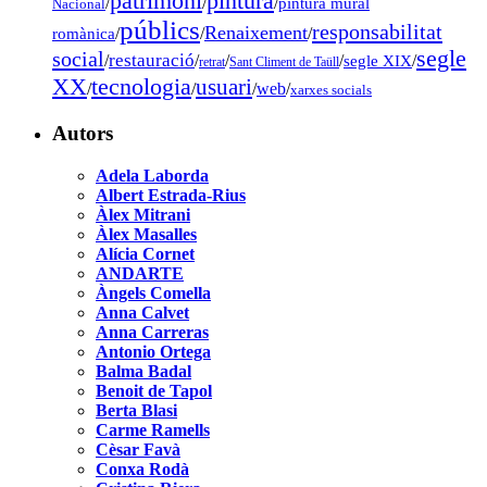
pintura
patrimoni
/
/
/
pintura mural
Nacional
públics
responsabilitat
Renaixement
romànica
/
/
/
segle
social
restauració
/
/
/
/
segle XIX
/
retrat
Sant Climent de Taüll
tecnologia
XX
usuari
/
/
/
web
/
xarxes socials
Autors
Adela Laborda
Albert Estrada-Rius
Àlex Mitrani
Àlex Masalles
Alícia Cornet
ANDARTE
Àngels Comella
Anna Calvet
Anna Carreras
Antonio Ortega
Balma Badal
Benoit de Tapol
Berta Blasi
Carme Ramells
Cèsar Favà
Conxa Rodà