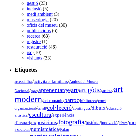
gestió
(23)
inclusió
(5)
medi ambient
(3)
museologia
(20)
oficis del museu
(30)
publicacions
(6)
recerca
(63)
registre
(1)
restauració
(46)
rsc
(10)
visitants
(33)
Etiquetes
/
activitats familiars
/
accessibilitat
Amics del Museu
art
art gòtic
aprenentatge
art
/
/
/
/
/
/
Nacional
artista
apps
modern
barroc
/
/
/
/
art romànic
biblioteca
canvi
col·lecció
dibuix
/
/
/
/
/
organitzacional
cartell
continguts
educació
escultura
/
/
experiència
artística
fotografia
mo
exposicions
d’usuari
/
/
/
història
/
/
/
innovació
llibres
numismàtica
/
/
i societat
Palau