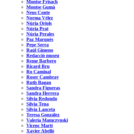
Montse Frisach
Montse Gumà
Neus Conte
Norma Vélez
Núria Oriols
Núria Prat
Núria Perales
Paz Marquès
Pepe Serra
Raúl Gimeno
Redacció museu
Reme Barbero
Ricard Bru
Ro Caminal
Roser Cambray
Ruth Bagan
Sandra Figueras
Sandra Herrera
Sílvia Redondo
Sílvia Tena
Sílvia Lanceta
Teresa González
Valeria Mamczynski
Vicenç Martí
Xavier Abelló