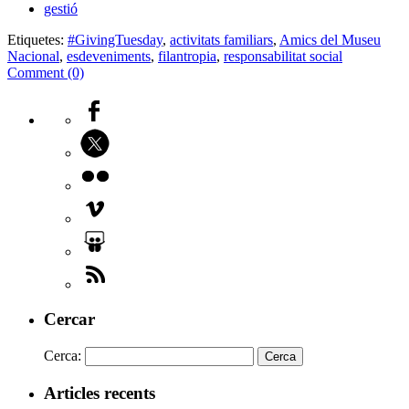
gestió
Etiquetes:
#GivingTuesday
,
activitats familiars
,
Amics del Museu
Nacional
,
esdeveniments
,
filantropia
,
responsabilitat social
Comment (0)
Cercar
Cerca:
Articles recents