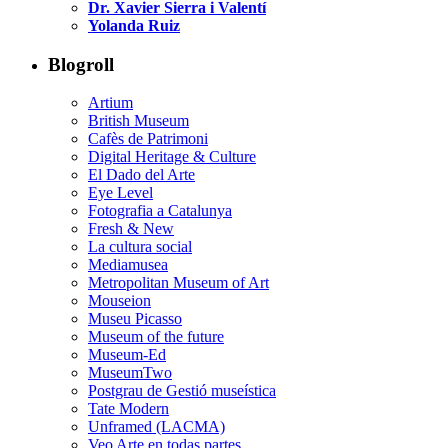
Dr. Xavier Sierra i Valentí
Yolanda Ruiz
Blogroll
Artium
British Museum
Cafès de Patrimoni
Digital Heritage & Culture
El Dado del Arte
Eye Level
Fotografia a Catalunya
Fresh & New
La cultura social
Mediamusea
Metropolitan Museum of Art
Mouseion
Museu Picasso
Museum of the future
Museum-Ed
MuseumTwo
Postgrau de Gestió museística
Tate Modern
Unframed (LACMA)
Veo Arte en todas partes