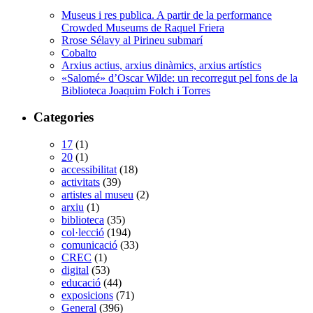
Museus i res publica. A partir de la performance
Crowded Museums de Raquel Friera
Rrose Sélavy al Pirineu submarí
Cobalto
Arxius actius, arxius dinàmics, arxius artístics
«Salomé» d’Oscar Wilde: un recorregut pel fons de la
Biblioteca Joaquim Folch i Torres
Categories
17
(1)
20
(1)
accessibilitat
(18)
activitats
(39)
artistes al museu
(2)
arxiu
(1)
biblioteca
(35)
col·lecció
(194)
comunicació
(33)
CREC
(1)
digital
(53)
educació
(44)
exposicions
(71)
General
(396)