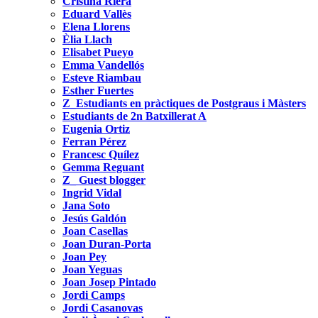
Cristina Riera
Eduard Vallès
Elena Llorens
Èlia Llach
Elisabet Pueyo
Emma Vandellós
Esteve Riambau
Esther Fuertes
Z_Estudiants en pràctiques de Postgraus i Màsters
Estudiants de 2n Batxillerat A
Eugenia Ortiz
Ferran Pérez
Francesc Quílez
Gemma Reguant
Z_ Guest blogger
Ingrid Vidal
Jana Soto
Jesús Galdón
Joan Casellas
Joan Duran-Porta
Joan Pey
Joan Yeguas
Joan Josep Pintado
Jordi Camps
Jordi Casanovas