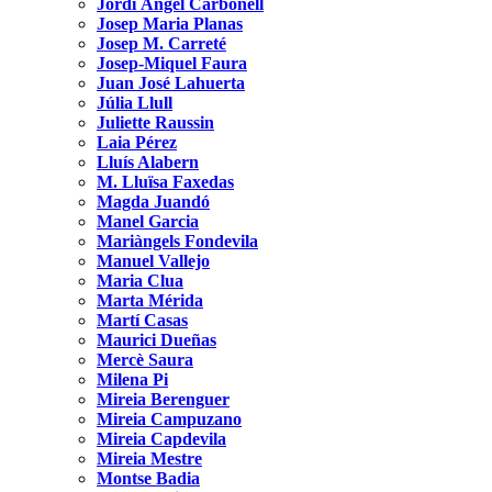
Jordi Àngel Carbonell
Josep Maria Planas
Josep M. Carreté
Josep-Miquel Faura
Juan José Lahuerta
Júlia Llull
Juliette Raussin
Laia Pérez
Lluís Alabern
M. Lluïsa Faxedas
Magda Juandó
Manel Garcia
Mariàngels Fondevila
Manuel Vallejo
Maria Clua
Marta Mérida
Martí Casas
Maurici Dueñas
Mercè Saura
Milena Pi
Mireia Berenguer
Mireia Campuzano
Mireia Capdevila
Mireia Mestre
Montse Badia