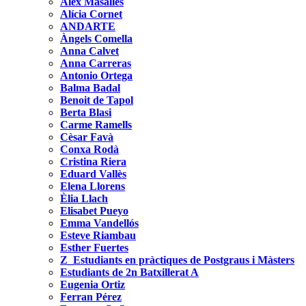
Àlex Masalles
Alícia Cornet
ANDARTE
Àngels Comella
Anna Calvet
Anna Carreras
Antonio Ortega
Balma Badal
Benoit de Tapol
Berta Blasi
Carme Ramells
Cèsar Favà
Conxa Rodà
Cristina Riera
Eduard Vallès
Elena Llorens
Èlia Llach
Elisabet Pueyo
Emma Vandellós
Esteve Riambau
Esther Fuertes
Z_Estudiants en pràctiques de Postgraus i Màsters
Estudiants de 2n Batxillerat A
Eugenia Ortiz
Ferran Pérez