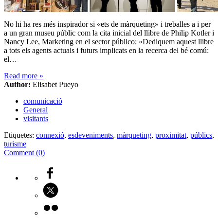
No hi ha res més inspirador si «ets de màrqueting» i treballes a i per
a un gran museu públic com la cita inicial del llibre de Philip Kotler i
Nancy Lee, Marketing en el sector público: «Dediquem aquest llibre
a tots els agents actuals i futurs implicats en la recerca del bé comú:
el…
Read more
»
Author:
Elisabet Pueyo
comunicació
General
visitants
Etiquetes:
connexió
,
esdeveniments
,
màrqueting
,
proximitat
,
públics
,
turisme
Comment (0)