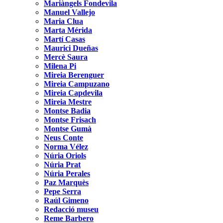
Mariàngels Fondevila
Manuel Vallejo
Maria Clua
Marta Mérida
Martí Casas
Maurici Dueñas
Mercè Saura
Milena Pi
Mireia Berenguer
Mireia Campuzano
Mireia Capdevila
Mireia Mestre
Montse Badia
Montse Frisach
Montse Gumà
Neus Conte
Norma Vélez
Núria Oriols
Núria Prat
Núria Perales
Paz Marquès
Pepe Serra
Raúl Gimeno
Redacció museu
Reme Barbero