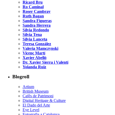
Ricard Bru
Ro Caminal
Roser Cambray
Ruth Bagan
Sandra Figueras
Sandra Herrera
Sílvia Redondo
Sílvia Tena
Sílvia Lanceta
Teresa González
Valeria Mamczynski
Vicenç Martí
Xavier Abelló
Dr. Xavier Sierra i Valentí
Yolanda Ruiz
Blogroll
Artium
British Museum
Cafès de Patrimoni
Digital Heritage & Culture
El Dado del Arte
Eye Level
Fotografia a Catalunya