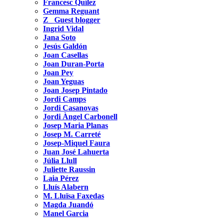
Francesc Quílez
Gemma Reguant
Z_ Guest blogger
Ingrid Vidal
Jana Soto
Jesús Galdón
Joan Casellas
Joan Duran-Porta
Joan Pey
Joan Yeguas
Joan Josep Pintado
Jordi Camps
Jordi Casanovas
Jordi Àngel Carbonell
Josep Maria Planas
Josep M. Carreté
Josep-Miquel Faura
Juan José Lahuerta
Júlia Llull
Juliette Raussin
Laia Pérez
Lluís Alabern
M. Lluïsa Faxedas
Magda Juandó
Manel Garcia