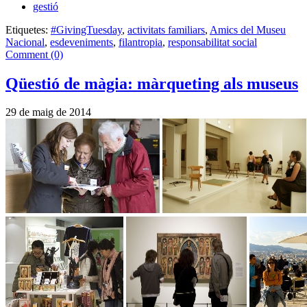
gestió
Etiquetes:
#GivingTuesday
,
activitats familiars
,
Amics del Museu
Nacional
,
esdeveniments
,
filantropia
,
responsabilitat social
Comment (0)
Qüestió de màgia: màrqueting als museus
29 de maig de 2014