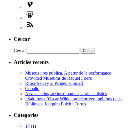
Cercar
Cerca:
Articles recents
Museus i res publica. A partir de la performance
Crowded Museums de Raquel Friera
Rrose Sélavy al Pirineu submarí
Cobalto
Arxius actius, arxius dinàmics, arxius artístics
«Salomé» d’Oscar Wilde: un recorregut pel fons de la
Biblioteca Joaquim Folch i Torres
Categories
17
(1)