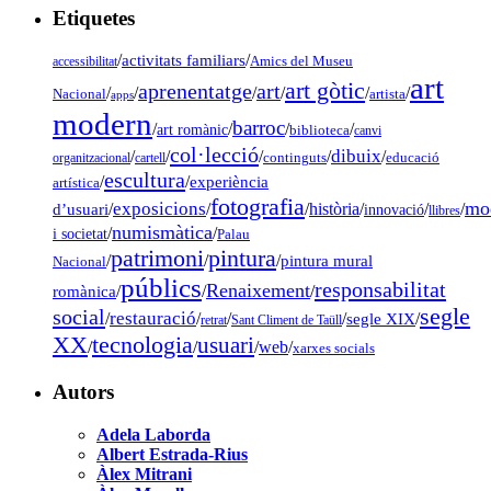
Etiquetes
/
activitats familiars
/
accessibilitat
Amics del Museu
art
art gòtic
aprenentatge
art
/
/
/
/
/
/
Nacional
artista
apps
modern
barroc
/
/
/
/
art romànic
biblioteca
canvi
col·lecció
dibuix
/
/
/
/
/
organitzacional
cartell
continguts
educació
escultura
/
/
experiència
artística
fotografia
mo
exposicions
d’usuari
/
/
/
història
/
/
/
innovació
llibres
numismàtica
/
/
i societat
Palau
pintura
patrimoni
/
/
/
pintura mural
Nacional
públics
responsabilitat
Renaixement
romànica
/
/
/
segle
social
restauració
/
/
/
/
segle XIX
/
retrat
Sant Climent de Taüll
tecnologia
XX
usuari
/
/
/
web
/
xarxes socials
Autors
Adela Laborda
Albert Estrada-Rius
Àlex Mitrani