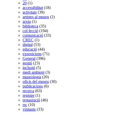
20
(1)
accessibilitat
(18)
activitats
(39)
artistes al museu
(2)
arxiu
(1)
biblioteca
(35)
col·lecció
(194)
comunicació
(33)
CREC
(1)
digital
(53)
educació
(44)
exposicions
(71)
General
(396)
gestió
(23)
inclusió
(5)
medi ambient
(3)
museologia
(20)
oficis del museu
(30)
publicacions
(6)
recerca
(63)
registre
(1)
restauració
(46)
rsc
(10)
visitants
(33)