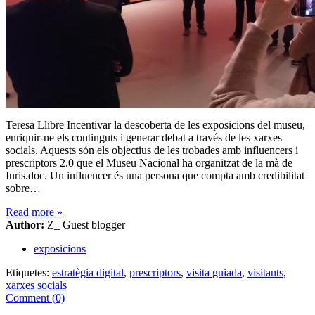
Teresa Llibre Incentivar la descoberta de les exposicions del museu,
enriquir-ne els continguts i generar debat a través de les xarxes
socials. Aquests són els objectius de les trobades amb influencers i
prescriptors 2.0 que el Museu Nacional ha organitzat de la mà de
Iuris.doc. Un influencer és una persona que compta amb credibilitat
sobre…
Read more
»
Author:
Z_ Guest blogger
exposicions
Etiquetes:
estratègia digital
,
prescriptors
,
visita guiada
,
visitants
,
xarxes socials
Comment (0)