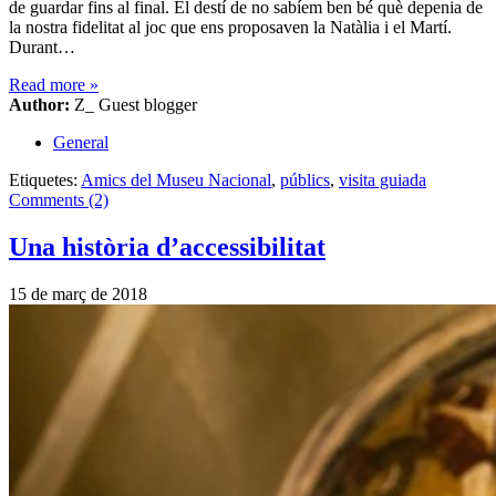
de guardar fins al final. El destí de no sabíem ben bé què depenia de
la nostra fidelitat al joc que ens proposaven la Natàlia i el Martí.
Durant…
Read more
»
Author:
Z_ Guest blogger
General
Etiquetes:
Amics del Museu Nacional
,
públics
,
visita guiada
Comments (2)
Una història d’accessibilitat
15 de març de 2018