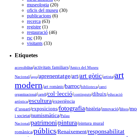
museologia
(20)
oficis del museu
(30)
publicacions
(6)
recerca
(63)
registre
(1)
restauració
(46)
rsc
(10)
visitants
(33)
Etiquetes
/
activitats familiars
/
accessibilitat
Amics del Museu
art
art gòtic
aprenentatge
art
/
/
/
/
/
/
Nacional
artista
apps
modern
barroc
/
/
/
/
art romànic
biblioteca
canvi
col·lecció
dibuix
/
/
/
/
/
organitzacional
cartell
continguts
educació
escultura
/
/
experiència
artística
fotografia
mo
exposicions
d’usuari
/
/
/
història
/
/
/
innovació
llibres
numismàtica
/
/
i societat
Palau
pintura
patrimoni
/
/
/
pintura mural
Nacional
públics
responsabilitat
Renaixement
romànica
/
/
/