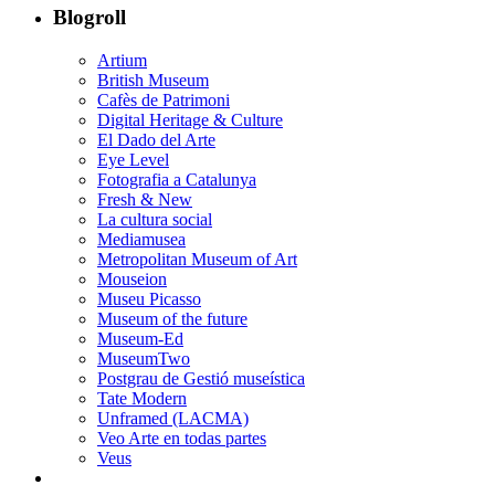
Blogroll
Artium
British Museum
Cafès de Patrimoni
Digital Heritage & Culture
El Dado del Arte
Eye Level
Fotografia a Catalunya
Fresh & New
La cultura social
Mediamusea
Metropolitan Museum of Art
Mouseion
Museu Picasso
Museum of the future
Museum-Ed
MuseumTwo
Postgrau de Gestió museística
Tate Modern
Unframed (LACMA)
Veo Arte en todas partes
Veus