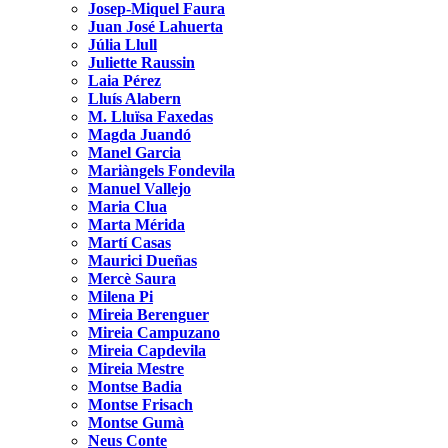
Josep-Miquel Faura
Juan José Lahuerta
Júlia Llull
Juliette Raussin
Laia Pérez
Lluís Alabern
M. Lluïsa Faxedas
Magda Juandó
Manel Garcia
Mariàngels Fondevila
Manuel Vallejo
Maria Clua
Marta Mérida
Martí Casas
Maurici Dueñas
Mercè Saura
Milena Pi
Mireia Berenguer
Mireia Campuzano
Mireia Capdevila
Mireia Mestre
Montse Badia
Montse Frisach
Montse Gumà
Neus Conte