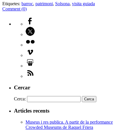
Etiquetes:
barroc
,
patrimoni
,
Solsona
,
visita guiada
Comment (0)
Cercar
Cerca:
Articles recents
Museus i res publica. A partir de la performance
Crowded Museums de Raquel Friera