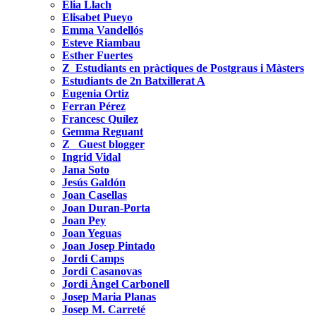
Èlia Llach
Elisabet Pueyo
Emma Vandellós
Esteve Riambau
Esther Fuertes
Z_Estudiants en pràctiques de Postgraus i Màsters
Estudiants de 2n Batxillerat A
Eugenia Ortiz
Ferran Pérez
Francesc Quílez
Gemma Reguant
Z_ Guest blogger
Ingrid Vidal
Jana Soto
Jesús Galdón
Joan Casellas
Joan Duran-Porta
Joan Pey
Joan Yeguas
Joan Josep Pintado
Jordi Camps
Jordi Casanovas
Jordi Àngel Carbonell
Josep Maria Planas
Josep M. Carreté