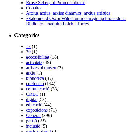
Rrose Sélavy al Pirineu submarí
Cobalto
Arxius actius, arxius dinàmics, arxius artístics
«Salomé» d’Oscar Wilde: un recorregut pel fons de la
Biblioteca Joaquim Folch i Torres
Categories
17
(1)
20
(1)
accessibilitat
(18)
activitats
(39)
artistes al museu
(2)
arxiu
(1)
biblioteca
(35)
col·lecció
(194)
comunicació
(33)
CREC
(1)
digital
(53)
educació
(44)
exposicions
(71)
General
(396)
gestió
(23)
inclusió
(5)
medi ambient
(3)