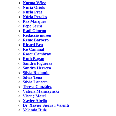
Norma Vélez
Núria Oriols
Núria Prat
Núria Perales
Paz Marquès
Pepe Serra
Raúl Gimeno
Redacció museu
Reme Barbero
Ricard Bru
Ro Caminal
Roser Cambray
Ruth Bagan
Sandra Figueras
Sandra Herrera
Sílvia Redondo
Sílvia Tena
Sílvia Lanceta
Teresa González
Valeria Mamczynski
Vicenç Martí
Xavier Abelló
Dr. Xavier Sierra i Valentí
Yolanda Ruiz