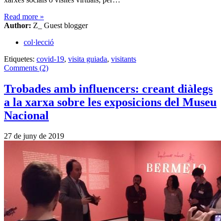
Read more
»
Author:
Z_ Guest blogger
col·lecció
Etiquetes:
covid-19
,
visita guiada
,
visitants
Comments (2)
Trobades amb influencers: creant diàlegs
a la xarxa sobre les exposicions del Museu
Nacional
27 de juny de 2019