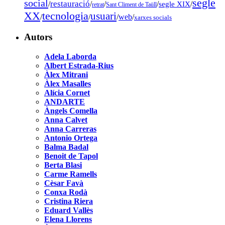
segle
social
restauració
/
/
/
/
segle XIX
/
retrat
Sant Climent de Taüll
tecnologia
XX
usuari
/
/
/
web
/
xarxes socials
Autors
Adela Laborda
Albert Estrada-Rius
Àlex Mitrani
Àlex Masalles
Alícia Cornet
ANDARTE
Àngels Comella
Anna Calvet
Anna Carreras
Antonio Ortega
Balma Badal
Benoit de Tapol
Berta Blasi
Carme Ramells
Cèsar Favà
Conxa Rodà
Cristina Riera
Eduard Vallès
Elena Llorens