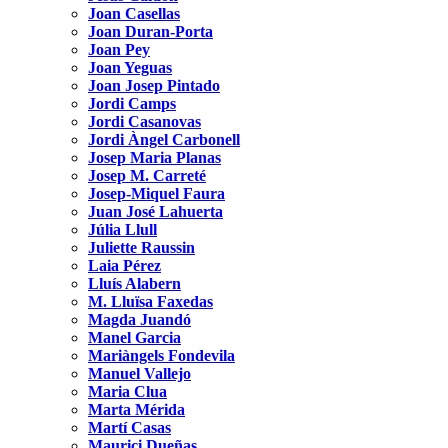
Joan Casellas
Joan Duran-Porta
Joan Pey
Joan Yeguas
Joan Josep Pintado
Jordi Camps
Jordi Casanovas
Jordi Àngel Carbonell
Josep Maria Planas
Josep M. Carreté
Josep-Miquel Faura
Juan José Lahuerta
Júlia Llull
Juliette Raussin
Laia Pérez
Lluís Alabern
M. Lluïsa Faxedas
Magda Juandó
Manel Garcia
Mariàngels Fondevila
Manuel Vallejo
Maria Clua
Marta Mérida
Martí Casas
Maurici Dueñas