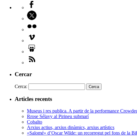
Cercar
Cerca:
Articles recents
Museus i res publica. A partir de la performance Crowd
Rrose Sélavy al Pirineu submarí
Cobalto
Arxius actius, arxius dinàmics, arxius artístics
«Salomé» d’Oscar Wilde: un recorregut pel fons de la Bi