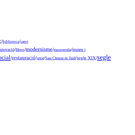
c
/
/
biblioteca
canvi
modernisme
/
/
/
/
museu i
nnovació
llibres
museografia
segle
ocial
restauració
/
/
/
/
segle XIX
/
retrat
Sant Climent de Taüll