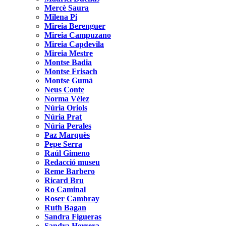
Mercè Saura
Milena Pi
Mireia Berenguer
Mireia Campuzano
Mireia Capdevila
Mireia Mestre
Montse Badia
Montse Frisach
Montse Gumà
Neus Conte
Norma Vélez
Núria Oriols
Núria Prat
Núria Perales
Paz Marquès
Pepe Serra
Raúl Gimeno
Redacció museu
Reme Barbero
Ricard Bru
Ro Caminal
Roser Cambray
Ruth Bagan
Sandra Figueras
Sandra Herrera