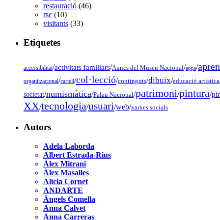
restauració
(46)
rsc
(10)
visitants
(33)
Etiquetes
apren
/
activitats familiars
/
/
/
accessibilitat
Amics del Museu Nacional
apps
col·lecció
dibuix
/
/
/
/
/
organitzacional
cartell
continguts
educació artística
pintura
patrimoni
numismàtica
/
/
/
/
/
pi
societat
Palau Nacional
tecnologia
XX
usuari
/
/
/
web
/
xarxes socials
Autors
Adela Laborda
Albert Estrada-Rius
Àlex Mitrani
Àlex Masalles
Alícia Cornet
ANDARTE
Àngels Comella
Anna Calvet
Anna Carreras