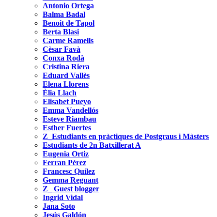
Antonio Ortega
Balma Badal
Benoit de Tapol
Berta Blasi
Carme Ramells
Cèsar Favà
Conxa Rodà
Cristina Riera
Eduard Vallès
Elena Llorens
Èlia Llach
Elisabet Pueyo
Emma Vandellós
Esteve Riambau
Esther Fuertes
Z_Estudiants en pràctiques de Postgraus i Màsters
Estudiants de 2n Batxillerat A
Eugenia Ortiz
Ferran Pérez
Francesc Quílez
Gemma Reguant
Z_ Guest blogger
Ingrid Vidal
Jana Soto
Jesús Galdón