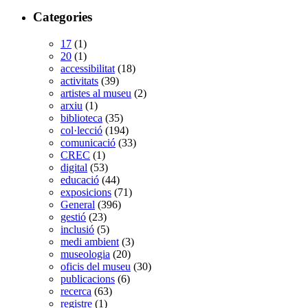
Categories
17
(1)
20
(1)
accessibilitat
(18)
activitats
(39)
artistes al museu
(2)
arxiu
(1)
biblioteca
(35)
col·lecció
(194)
comunicació
(33)
CREC
(1)
digital
(53)
educació
(44)
exposicions
(71)
General
(396)
gestió
(23)
inclusió
(5)
medi ambient
(3)
museologia
(20)
oficis del museu
(30)
publicacions
(6)
recerca
(63)
registre
(1)