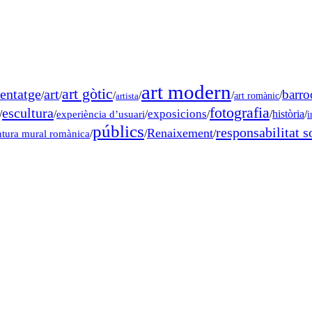
art modern
art gòtic
entatge
art
barro
/
/
/
/
/
/
art romànic
artista
fotografia
escultura
exposicions
/
/
experiència d’usuari
/
/
/
història
/
i
públics
responsabilitat s
Renaixement
ntura mural romànica
/
/
/