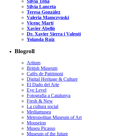
Sílvia Tena
Sílvia Lanceta
Teresa González
Valeria Mamczynski
Vicenç Martí
Xavier Abelló
Dr. Xavier Sierra i Valentí
Yolanda Ruiz
Blogroll
Artium
British Museum
Cafès de Patrimoni
Digital Heritage & Culture
El Dado del Arte
Eye Level
Fotografia a Catalunya
Fresh & New
La cultura social
Mediamusea
Metropolitan Museum of Art
Mouseion
Museu Picasso
Museum of the future