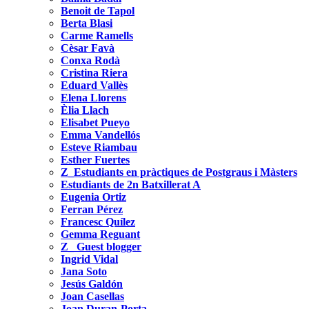
Benoit de Tapol
Berta Blasi
Carme Ramells
Cèsar Favà
Conxa Rodà
Cristina Riera
Eduard Vallès
Elena Llorens
Èlia Llach
Elisabet Pueyo
Emma Vandellós
Esteve Riambau
Esther Fuertes
Z_Estudiants en pràctiques de Postgraus i Màsters
Estudiants de 2n Batxillerat A
Eugenia Ortiz
Ferran Pérez
Francesc Quílez
Gemma Reguant
Z_ Guest blogger
Ingrid Vidal
Jana Soto
Jesús Galdón
Joan Casellas
Joan Duran-Porta