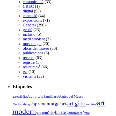
comunicació
(33)
CREC
(1)
digital
(53)
educació
(44)
exposicions
(71)
General
(396)
gestió
(23)
inclusió
(5)
medi ambient
(3)
museologia
(20)
oficis del museu
(30)
publicacions
(6)
recerca
(63)
registre
(1)
restauració
(46)
rsc
(10)
visitants
(33)
Etiquetes
/
activitats familiars
/
accessibilitat
Amics del Museu
art
art gòtic
aprenentatge
art
/
/
/
/
/
/
Nacional
artista
apps
modern
barroc
/
/
/
/
art romànic
biblioteca
canvi