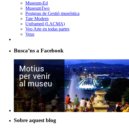
Museum-Ed
MuseumTwo
Postgrau de Gestió museística
Tate Modern
Unframed (LACMA)
Veo Arte en todas partes
Veus
Busca’ns a Facebook
Sobre aquest blog