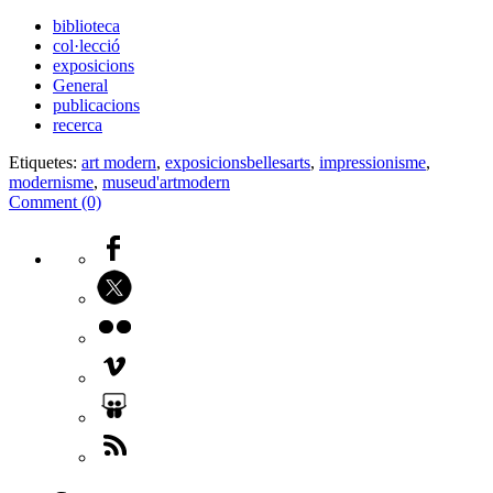
biblioteca
col·lecció
exposicions
General
publicacions
recerca
Etiquetes:
art modern
,
exposicionsbellesarts
,
impressionisme
,
modernisme
,
museud'artmodern
Comment (0)