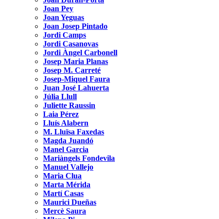
Joan Pey
Joan Yeguas
Joan Josep Pintado
Jordi Camps
Jordi Casanovas
Jordi Àngel Carbonell
Josep Maria Planas
Josep M. Carreté
Josep-Miquel Faura
Juan José Lahuerta
Júlia Llull
Juliette Raussin
Laia Pérez
Lluís Alabern
M. Lluïsa Faxedas
Magda Juandó
Manel Garcia
Mariàngels Fondevila
Manuel Vallejo
Maria Clua
Marta Mérida
Martí Casas
Maurici Dueñas
Mercè Saura