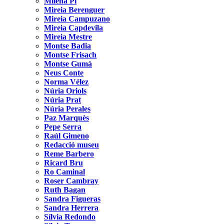
Milena Pi
Mireia Berenguer
Mireia Campuzano
Mireia Capdevila
Mireia Mestre
Montse Badia
Montse Frisach
Montse Gumà
Neus Conte
Norma Vélez
Núria Oriols
Núria Prat
Núria Perales
Paz Marquès
Pepe Serra
Raúl Gimeno
Redacció museu
Reme Barbero
Ricard Bru
Ro Caminal
Roser Cambray
Ruth Bagan
Sandra Figueras
Sandra Herrera
Sílvia Redondo