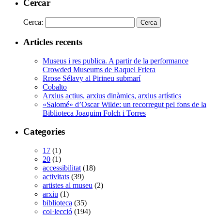
Cercar
Cerca:
Articles recents
Museus i res publica. A partir de la performance
Crowded Museums de Raquel Friera
Rrose Sélavy al Pirineu submarí
Cobalto
Arxius actius, arxius dinàmics, arxius artístics
«Salomé» d’Oscar Wilde: un recorregut pel fons de la
Biblioteca Joaquim Folch i Torres
Categories
17
(1)
20
(1)
accessibilitat
(18)
activitats
(39)
artistes al museu
(2)
arxiu
(1)
biblioteca
(35)
col·lecció
(194)