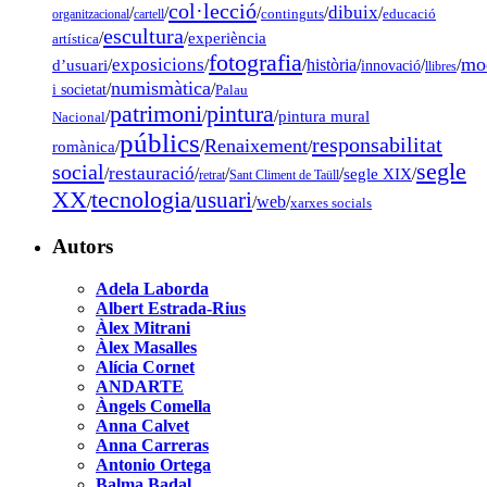
col·lecció
dibuix
/
/
/
/
/
organitzacional
cartell
continguts
educació
escultura
/
/
experiència
artística
fotografia
mo
exposicions
d’usuari
/
/
/
història
/
/
/
innovació
llibres
numismàtica
/
/
i societat
Palau
pintura
patrimoni
/
/
/
pintura mural
Nacional
públics
responsabilitat
Renaixement
romànica
/
/
/
segle
social
restauració
/
/
/
/
segle XIX
/
retrat
Sant Climent de Taüll
tecnologia
XX
usuari
/
/
/
web
/
xarxes socials
Autors
Adela Laborda
Albert Estrada-Rius
Àlex Mitrani
Àlex Masalles
Alícia Cornet
ANDARTE
Àngels Comella
Anna Calvet
Anna Carreras
Antonio Ortega
Balma Badal