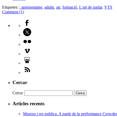
Etiquetes:
: aprenentatge
,
adults
,
art
,
formació
,
L’art de parlar
,
VTS
Comment (1)
Cercar
Cerca:
Articles recents
Museus i res publica. A partir de la performance Crowd