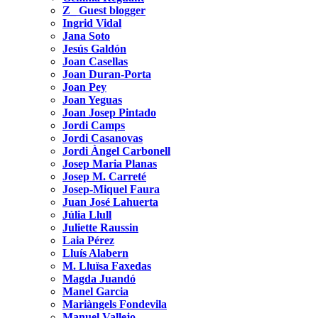
Z_ Guest blogger
Ingrid Vidal
Jana Soto
Jesús Galdón
Joan Casellas
Joan Duran-Porta
Joan Pey
Joan Yeguas
Joan Josep Pintado
Jordi Camps
Jordi Casanovas
Jordi Àngel Carbonell
Josep Maria Planas
Josep M. Carreté
Josep-Miquel Faura
Juan José Lahuerta
Júlia Llull
Juliette Raussin
Laia Pérez
Lluís Alabern
M. Lluïsa Faxedas
Magda Juandó
Manel Garcia
Mariàngels Fondevila
Manuel Vallejo