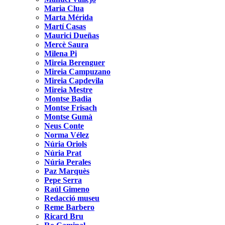
Maria Clua
Marta Mérida
Martí Casas
Maurici Dueñas
Mercè Saura
Milena Pi
Mireia Berenguer
Mireia Campuzano
Mireia Capdevila
Mireia Mestre
Montse Badia
Montse Frisach
Montse Gumà
Neus Conte
Norma Vélez
Núria Oriols
Núria Prat
Núria Perales
Paz Marquès
Pepe Serra
Raúl Gimeno
Redacció museu
Reme Barbero
Ricard Bru