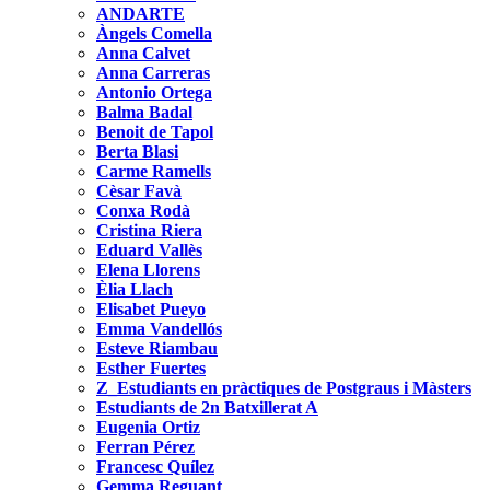
ANDARTE
Àngels Comella
Anna Calvet
Anna Carreras
Antonio Ortega
Balma Badal
Benoit de Tapol
Berta Blasi
Carme Ramells
Cèsar Favà
Conxa Rodà
Cristina Riera
Eduard Vallès
Elena Llorens
Èlia Llach
Elisabet Pueyo
Emma Vandellós
Esteve Riambau
Esther Fuertes
Z_Estudiants en pràctiques de Postgraus i Màsters
Estudiants de 2n Batxillerat A
Eugenia Ortiz
Ferran Pérez
Francesc Quílez
Gemma Reguant