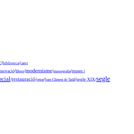
c
/
/
biblioteca
canvi
modernisme
/
/
/
/
museu i
nnovació
llibres
museografia
segle
ocial
restauració
/
/
/
/
segle XIX
/
retrat
Sant Climent de Taüll