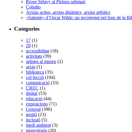
Rrose Sélavy al Pirineu submarí
Cobalto
Arxius actius, arxius dinàmics, arxius artístics
«Salomé» d’Oscar Wilde: un recorregut pel fons de la Bi
Categories
17
(1)
20
(1)
accessibilitat
(18)
activitats
(39)
artistes al museu
(2)
arxiu
(1)
biblioteca
(35)
col·lecció
(194)
comunicació
(33)
CREC
(1)
digital
(53)
educació
(44)
exposicions
(71)
General
(396)
gestió
(23)
inclusió
(5)
medi ambient
(3)
museologia
(20)