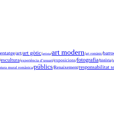
art modern
art gòtic
entatge
art
barro
/
/
/
/
/
/
art romànic
artista
fotografia
escultura
exposicions
/
/
experiència d’usuari
/
/
/
història
/
i
públics
responsabilitat s
Renaixement
ntura mural romànica
/
/
/