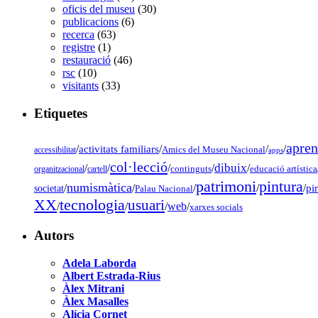
oficis del museu
(30)
publicacions
(6)
recerca
(63)
registre
(1)
restauració
(46)
rsc
(10)
visitants
(33)
Etiquetes
apren
/
activitats familiars
/
/
/
accessibilitat
Amics del Museu Nacional
apps
col·lecció
dibuix
/
/
/
/
/
organitzacional
cartell
continguts
educació artística
pintura
patrimoni
numismàtica
/
/
/
/
/
pi
societat
Palau Nacional
tecnologia
XX
usuari
/
/
/
web
/
xarxes socials
Autors
Adela Laborda
Albert Estrada-Rius
Àlex Mitrani
Àlex Masalles
Alícia Cornet