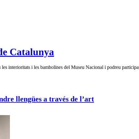
de Catalunya
es interioritats i les bambolines del Museu Nacional i podreu participar
dre llengües a través de l’art