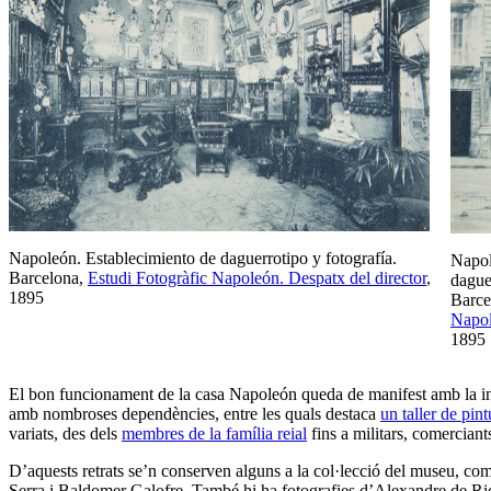
Napoleón. Establecimiento de daguerrotipo y fotografía.
Napol
Barcelona,
Estudi Fotogràfic Napoleón. Despatx del director
,
dague
1895
Barce
Napol
1895
El bon funcionament de la casa Napoleón queda de manifest amb la in
amb nombroses dependències, entre les quals destaca
un taller de pint
variats, des dels
membres de la família reial
fins a militars, comerciant
D’aquests retrats se’n conserven alguns a la col·lecció del museu, com
Serra i Baldomer Galofre. També hi ha fotografies d’Alexandre de Riqu