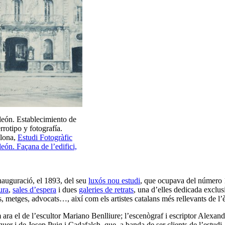
eón. Establecimiento de
rrotipo y fotografía.
lona,
Estudi Fotogràfic
eón. Façana de l’edifici,
auguració, el 1893, del seu
luxós nou estudi
, que ocupava del número 
ura
,
sales d’espera
i dues
galeries de retrats
, una d’elles dedicada exclu
s, metges, advocats…, així com els artistes catalans més rellevants de l’
 ara el de l’escultor Mariano Benlliure; l’escenògraf i escriptor Alexan
er i de Josep Puig i Cadafalch, que, a banda de ser clients de l’estudi,