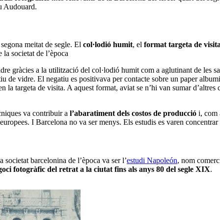
au Audouard.
a segona meitat de segle. El
col·lodió humit
, el
format targeta de visit
e la societat de l’època
re gràcies a la utilització del col·lodió humit com a aglutinant de les 
iu de vidre. El negatiu es positivava per contacte sobre un paper albumina
 la targeta de visita. A aquest format, aviat se n’hi van sumar d’altres c
cniques va contribuir a
l’abaratiment dels costos de producció
i, com 
ts europees. I Barcelona no va ser menys. Els estudis es varen concentrar
 la societat barcelonina de l’època va ser l’
estudi Napoleón
, nom comerci
ci fotogràfic del retrat a la ciutat fins als anys 80 del segle XIX
.