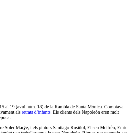
15 al 19 (avui núm. 18) de la Rambla de Santa Mònica. Comptava
sivament als
retrats d’infants
. Els clients dels Napoleón eren molt
època.
dre Soler Marÿe, i els pintors Santiago Rusiñol, Eliseu Meifrèn, Enric
 també van treballar per a la casa Napoleón. Riquer, per exemple, va