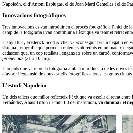
Napoleón, el d’Antoni Esplugas, el de Joan Martí Centellas i el de P
Innovacions fotogràfiques
Tres innovacions es van introduir en el procés fotogràfic a l’inici de l
camp de la fotografia i van contribuir a l’èxit que va tenir el retrat entr
L’any 1851, Frederick Scott Archer va aconseguir fer un negatiu en vid
sistema fotogràfic que permetia obtenir vuit retrats en un mateix negat
cadascun que, un cop retallats i enganxats sobre un cartró, conformaven
promenade
(21 x 10 cm).
L’impuls que va rebre la fotografia amb la introducció de les noves tè
afavorir l’expansió de nous estudis fotogràfics a totes les grans ciuta
L’estudi Napoleón
Un dels tallers que millor reflecteix l’èxit que va assolir el retrat entre
Fernández, Anaïs Tiffon i Emili, fill del matrimoni,
va dominar el nego