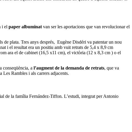
a
i el
paper albuminat
van ser les aportacions que van revolucionar el
sals de plata. Tres anys després, Eugène Disdéri va patentar un nou
t i el resultat era un positiu amb vuit retrats de 5,4 x 8,9 cm
om ara el de cabinet (16,5 x11 cm), el victòria (12 x 8,3 cm ) o el
a conseqüència, a
l’augment de la demanda de retrats
, que va
 a Les Rambles i als carrers adjacents.
al de la família Fernández-Tiffon. L’estudi, integrat per Antonio