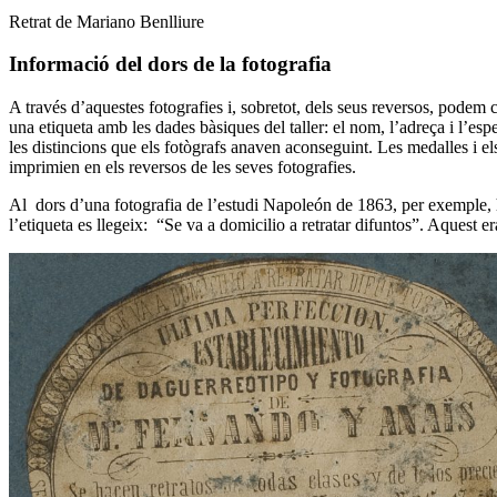
Retrat de Mariano Benlliure
Informació del dors de la fotografia
A través d’aquestes fotografies i, sobretot, dels seus reversos, podem c
una etiqueta amb les dades bàsiques del taller: el nom, l’adreça i l’esp
les distincions que els fotògrafs anaven aconseguint. Les medalles i els
imprimien en els reversos de les seves fotografies.
Al dors d’una fotografia de l’estudi Napoleón de 1863, per exemple, hi h
l’etiqueta es llegeix: “Se va a domicilio a retratar difuntos”. Aquest era 