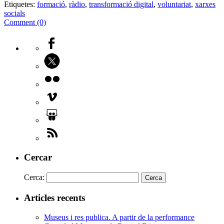
Etiquetes:
formació
,
ràdio
,
transformació digital
,
voluntariat
,
xarxes
socials
Comment (0)
Cercar
Cerca:
Articles recents
Museus i res publica. A partir de la performance