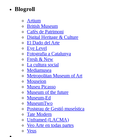
Blogroll
Artium
British Museum
Cafès de Patrimoni
Digital Heritage & Culture
El Dado del Arte
Eye Level
Fotografia a Catalunya
Fresh & New
La cultura social
Mediamusea
Metropolitan Museum of Art
Mouseion
Museu Picasso
Museum of the future
Museum-Ed
MuseumTwo
Postgrau de Gestió museística
Tate Modern
Unframed (LACMA)
Veo Arte en todas partes
Veus