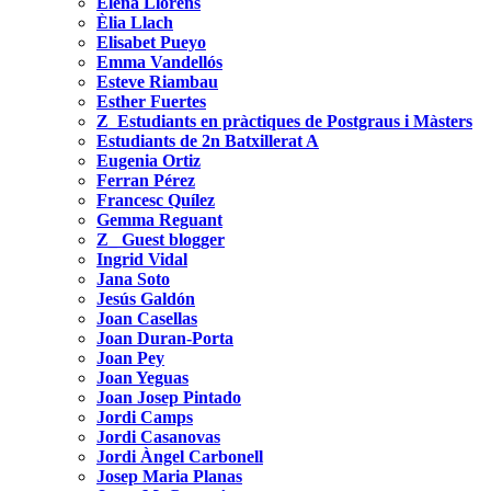
Elena Llorens
Èlia Llach
Elisabet Pueyo
Emma Vandellós
Esteve Riambau
Esther Fuertes
Z_Estudiants en pràctiques de Postgraus i Màsters
Estudiants de 2n Batxillerat A
Eugenia Ortiz
Ferran Pérez
Francesc Quílez
Gemma Reguant
Z_ Guest blogger
Ingrid Vidal
Jana Soto
Jesús Galdón
Joan Casellas
Joan Duran-Porta
Joan Pey
Joan Yeguas
Joan Josep Pintado
Jordi Camps
Jordi Casanovas
Jordi Àngel Carbonell
Josep Maria Planas