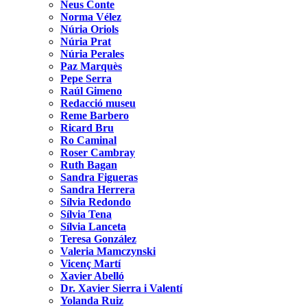
Neus Conte
Norma Vélez
Núria Oriols
Núria Prat
Núria Perales
Paz Marquès
Pepe Serra
Raúl Gimeno
Redacció museu
Reme Barbero
Ricard Bru
Ro Caminal
Roser Cambray
Ruth Bagan
Sandra Figueras
Sandra Herrera
Sílvia Redondo
Sílvia Tena
Sílvia Lanceta
Teresa González
Valeria Mamczynski
Vicenç Martí
Xavier Abelló
Dr. Xavier Sierra i Valentí
Yolanda Ruiz