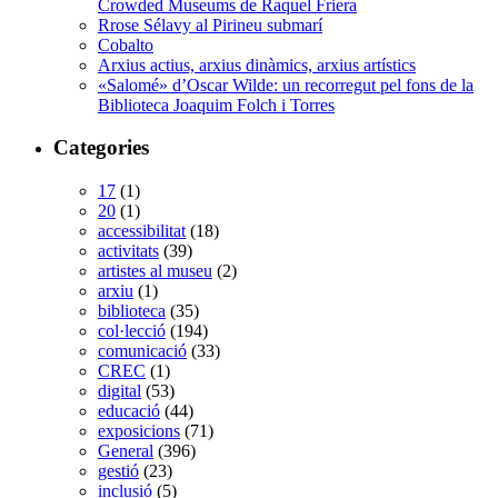
Crowded Museums de Raquel Friera
Rrose Sélavy al Pirineu submarí
Cobalto
Arxius actius, arxius dinàmics, arxius artístics
«Salomé» d’Oscar Wilde: un recorregut pel fons de la
Biblioteca Joaquim Folch i Torres
Categories
17
(1)
20
(1)
accessibilitat
(18)
activitats
(39)
artistes al museu
(2)
arxiu
(1)
biblioteca
(35)
col·lecció
(194)
comunicació
(33)
CREC
(1)
digital
(53)
educació
(44)
exposicions
(71)
General
(396)
gestió
(23)
inclusió
(5)