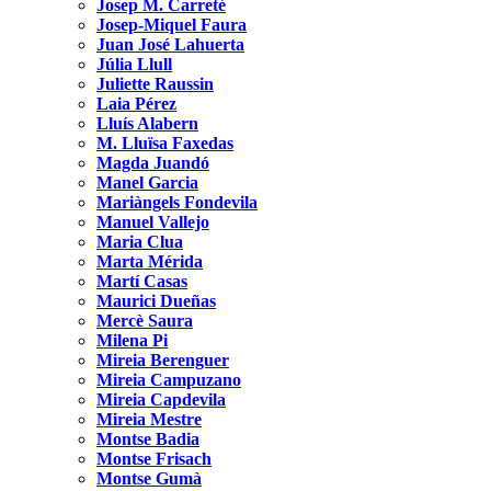
Josep M. Carreté
Josep-Miquel Faura
Juan José Lahuerta
Júlia Llull
Juliette Raussin
Laia Pérez
Lluís Alabern
M. Lluïsa Faxedas
Magda Juandó
Manel Garcia
Mariàngels Fondevila
Manuel Vallejo
Maria Clua
Marta Mérida
Martí Casas
Maurici Dueñas
Mercè Saura
Milena Pi
Mireia Berenguer
Mireia Campuzano
Mireia Capdevila
Mireia Mestre
Montse Badia
Montse Frisach
Montse Gumà