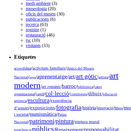
medi ambient
(3)
museologia
(20)
oficis del museu
(30)
publicacions
(6)
recerca
(63)
registre
(1)
restauració
(46)
rsc
(10)
visitants
(33)
Etiquetes
/
activitats familiars
/
accessibilitat
Amics del Museu
art
art gòtic
aprenentatge
art
/
/
/
/
/
/
Nacional
artista
apps
modern
barroc
/
/
/
/
art romànic
biblioteca
canvi
col·lecció
dibuix
/
/
/
/
/
organitzacional
cartell
continguts
educació
escultura
/
/
experiència
artística
fotografia
mo
exposicions
d’usuari
/
/
/
història
/
/
/
innovació
llibres
numismàtica
/
/
i societat
Palau
pintura
patrimoni
/
/
/
pintura mural
Nacional
públics
responsabilitat
Renaixement
romànica
/
/
/