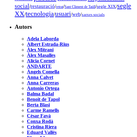
segle
social
restauració
/
/
/
/
segle XIX
/
retrat
Sant Climent de Taüll
tecnologia
XX
usuari
/
/
/
web
/
xarxes socials
Autors
Adela Laborda
Albert Estrada-Rius
Àlex Mitrani
Àlex Masalles
Alícia Cornet
ANDARTE
Àngels Comella
Anna Calvet
Anna Carreras
Antonio Ortega
Balma Badal
Benoit de Tapol
Berta Blasi
Carme Ramells
Cèsar Favà
Conxa Rodà
Cristina Riera
Eduard Vallès