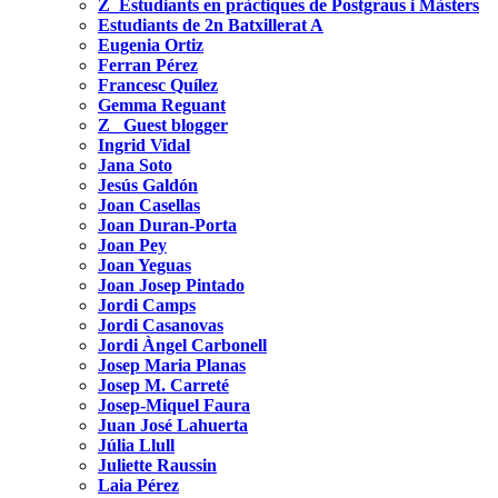
Z_Estudiants en pràctiques de Postgraus i Màsters
Estudiants de 2n Batxillerat A
Eugenia Ortiz
Ferran Pérez
Francesc Quílez
Gemma Reguant
Z_ Guest blogger
Ingrid Vidal
Jana Soto
Jesús Galdón
Joan Casellas
Joan Duran-Porta
Joan Pey
Joan Yeguas
Joan Josep Pintado
Jordi Camps
Jordi Casanovas
Jordi Àngel Carbonell
Josep Maria Planas
Josep M. Carreté
Josep-Miquel Faura
Juan José Lahuerta
Júlia Llull
Juliette Raussin
Laia Pérez