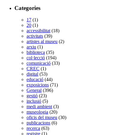
Categories
17
(1)
20
(1)
accessibilitat
(18)
activitats
(39)
artistes al museu
(2)
arxiu
(1)
biblioteca
(35)
col·lecció
(194)
comunicació
(33)
CREC
(1)
digital
(53)
educació
(44)
exposicions
(71)
General
(396)
gestió
(23)
inclusió
(5)
medi ambient
(3)
museologia
(20)
oficis del museu
(30)
publicacions
(6)
recerca
(63)
registre
(1)