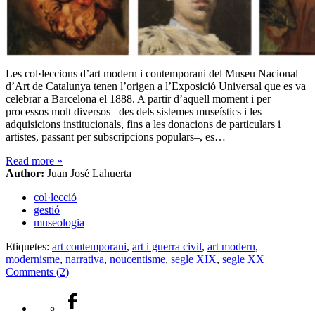
Les col·leccions d’art modern i contemporani del Museu Nacional
d’Art de Catalunya tenen l’origen a l’Exposició Universal que es va
celebrar a Barcelona el 1888. A partir d’aquell moment i per
processos molt diversos –des dels sistemes museístics i les
adquisicions institucionals, fins a les donacions de particulars i
artistes, passant per subscripcions populars–, es…
Read more
»
Author:
Juan José Lahuerta
col·lecció
gestió
museologia
Etiquetes:
art contemporani
,
art i guerra civil
,
art modern
,
modernisme
,
narrativa
,
noucentisme
,
segle XIX
,
segle XX
Comments (2)