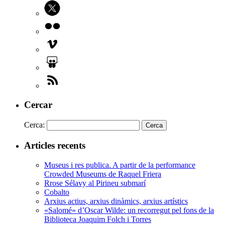
Cercar
Cerca:
Articles recents
Museus i res publica. A partir de la performance
Crowded Museums de Raquel Friera
Rrose Sélavy al Pirineu submarí
Cobalto
Arxius actius, arxius dinàmics, arxius artístics
«Salomé» d’Oscar Wilde: un recorregut pel fons de la
Biblioteca Joaquim Folch i Torres