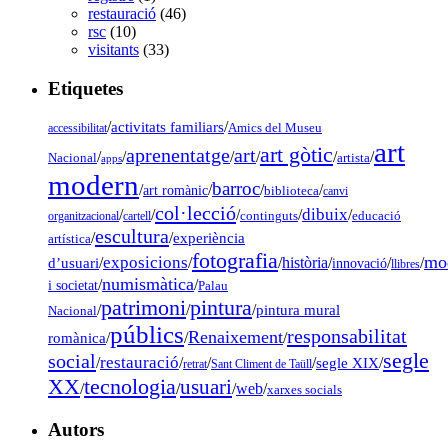
restauració
(46)
rsc
(10)
visitants
(33)
Etiquetes
/
activitats familiars
/
accessibilitat
Amics del Museu
art
art gòtic
aprenentatge
art
/
/
/
/
/
/
Nacional
artista
apps
modern
barroc
/
/
/
/
art romànic
biblioteca
canvi
col·lecció
dibuix
/
/
/
/
/
organitzacional
cartell
continguts
educació
escultura
/
/
experiència
artística
fotografia
mo
exposicions
d’usuari
/
/
/
història
/
/
/
innovació
llibres
numismàtica
/
/
i societat
Palau
pintura
patrimoni
/
/
/
pintura mural
Nacional
públics
responsabilitat
Renaixement
romànica
/
/
/
segle
social
restauració
/
/
/
/
segle XIX
/
retrat
Sant Climent de Taüll
tecnologia
XX
usuari
/
/
/
web
/
xarxes socials
Autors