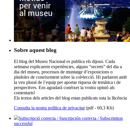
Sobre aquest blog
El blog del Museu Nacional es publica els dijous. Cada
setmana explicarem experiències, alguns “secrets” del dia a
dia del museu, processos de muntatge d’exposicions o
píndoles de coneixement sobre la col•lecció. Hi parlarem amb
la veu plural de l’equip per aportar riquesa de temàtica i de
perspectives. Ens agradarà conèixer la vostra opinió als
comentaris!
Els textos dels articles del blog estan publicats sota la llicència
Consulta la nostra política de privacitat
(pdf - 69,3 Kb)
Subscripció correcta / Suscripción correcta / Subscription
successful