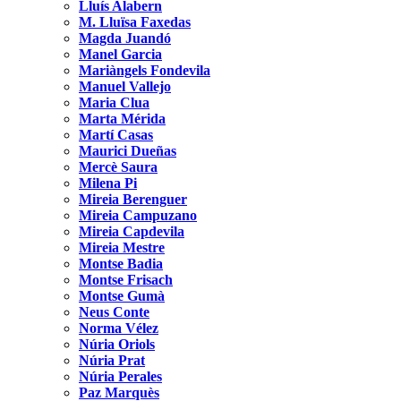
Lluís Alabern
M. Lluïsa Faxedas
Magda Juandó
Manel Garcia
Mariàngels Fondevila
Manuel Vallejo
Maria Clua
Marta Mérida
Martí Casas
Maurici Dueñas
Mercè Saura
Milena Pi
Mireia Berenguer
Mireia Campuzano
Mireia Capdevila
Mireia Mestre
Montse Badia
Montse Frisach
Montse Gumà
Neus Conte
Norma Vélez
Núria Oriols
Núria Prat
Núria Perales
Paz Marquès