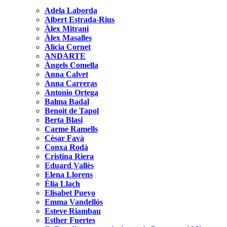
Adela Laborda
Albert Estrada-Rius
Àlex Mitrani
Àlex Masalles
Alícia Cornet
ANDARTE
Àngels Comella
Anna Calvet
Anna Carreras
Antonio Ortega
Balma Badal
Benoit de Tapol
Berta Blasi
Carme Ramells
Cèsar Favà
Conxa Rodà
Cristina Riera
Eduard Vallès
Elena Llorens
Èlia Llach
Elisabet Pueyo
Emma Vandellós
Esteve Riambau
Esther Fuertes