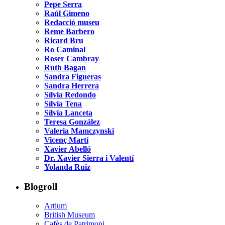
Pepe Serra
Raúl Gimeno
Redacció museu
Reme Barbero
Ricard Bru
Ro Caminal
Roser Cambray
Ruth Bagan
Sandra Figueras
Sandra Herrera
Sílvia Redondo
Sílvia Tena
Sílvia Lanceta
Teresa González
Valeria Mamczynski
Vicenç Martí
Xavier Abelló
Dr. Xavier Sierra i Valentí
Yolanda Ruiz
Blogroll
Artium
British Museum
Cafès de Patrimoni