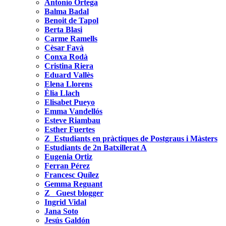
Antonio Ortega
Balma Badal
Benoit de Tapol
Berta Blasi
Carme Ramells
Cèsar Favà
Conxa Rodà
Cristina Riera
Eduard Vallès
Elena Llorens
Èlia Llach
Elisabet Pueyo
Emma Vandellós
Esteve Riambau
Esther Fuertes
Z_Estudiants en pràctiques de Postgraus i Màsters
Estudiants de 2n Batxillerat A
Eugenia Ortiz
Ferran Pérez
Francesc Quílez
Gemma Reguant
Z_ Guest blogger
Ingrid Vidal
Jana Soto
Jesús Galdón