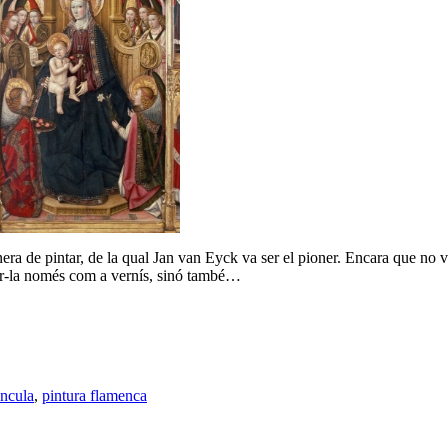
a de pintar, de la qual Jan van Eyck va ser el pioner. Encara que no va 
rar-la només com a vernís, sinó també…
úncula
,
pintura flamenca