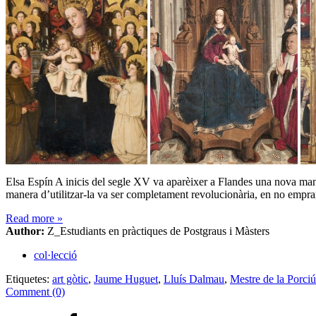
Elsa Espín A inicis del segle XV va aparèixer a Flandes una nova maner
manera d’utilitzar-la va ser completament revolucionària, en no emp
Read more
»
Author:
Z_Estudiants en pràctiques de Postgraus i Màsters
col·lecció
Etiquetes:
art gòtic
,
Jaume Huguet
,
Lluís Dalmau
,
Mestre de la Porci
Comment (0)