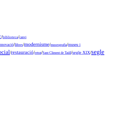
c
/
/
biblioteca
canvi
modernisme
/
/
/
/
museu i
nnovació
llibres
museografia
segle
ocial
restauració
/
/
/
/
segle XIX
/
retrat
Sant Climent de Taüll