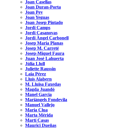
Joan Casellas
Joan Duran-Porta
Joan Pey
Joan Yeguas
Joan Josep Pintado
Jordi Camps
Jordi Casanovas
Jordi Àngel Carbonell
Josep Maria Planas
Josep M. Carreté
Josep-Miquel Faura
Juan José Lahuerta
Júlia Llull
Juliette Raussin
Laia Pérez
Lluís Alabern
M. Lluïsa Faxedas
Magda Juandó
Manel Garcia
Mariàngels Fondevila
Manuel Vallejo
Maria Clua
Marta Mérida
Martí Casas
Maurici Dueñas