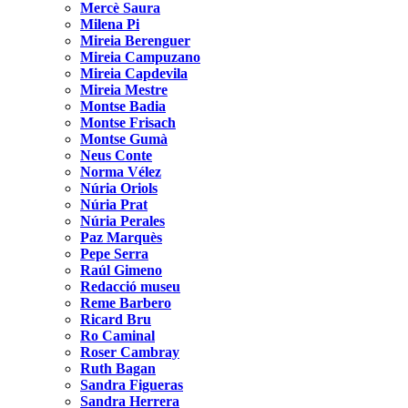
Mercè Saura
Milena Pi
Mireia Berenguer
Mireia Campuzano
Mireia Capdevila
Mireia Mestre
Montse Badia
Montse Frisach
Montse Gumà
Neus Conte
Norma Vélez
Núria Oriols
Núria Prat
Núria Perales
Paz Marquès
Pepe Serra
Raúl Gimeno
Redacció museu
Reme Barbero
Ricard Bru
Ro Caminal
Roser Cambray
Ruth Bagan
Sandra Figueras
Sandra Herrera