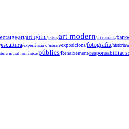
art modern
art gòtic
entatge
art
barro
/
/
/
/
/
/
art romànic
artista
fotografia
escultura
exposicions
/
/
experiència d’usuari
/
/
/
història
/
i
públics
responsabilitat s
Renaixement
ntura mural romànica
/
/
/