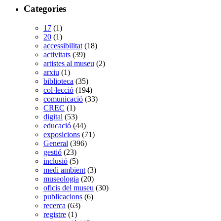
Categories
17
(1)
20
(1)
accessibilitat
(18)
activitats
(39)
artistes al museu
(2)
arxiu
(1)
biblioteca
(35)
col·lecció
(194)
comunicació
(33)
CREC
(1)
digital
(53)
educació
(44)
exposicions
(71)
General
(396)
gestió
(23)
inclusió
(5)
medi ambient
(3)
museologia
(20)
oficis del museu
(30)
publicacions
(6)
recerca
(63)
registre
(1)