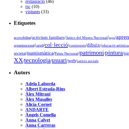
restauració
(46)
rsc
(10)
visitants
(33)
Etiquetes
apren
/
activitats familiars
/
/
/
accessibilitat
Amics del Museu Nacional
apps
col·lecció
dibuix
/
/
/
/
/
organitzacional
cartell
continguts
educació artística
pintura
patrimoni
numismàtica
/
/
/
/
/
pi
societat
Palau Nacional
tecnologia
XX
usuari
/
/
/
web
/
xarxes socials
Autors
Adela Laborda
Albert Estrada-Rius
Àlex Mitrani
Àlex Masalles
Alícia Cornet
ANDARTE
Àngels Comella
Anna Calvet
Anna Carreras