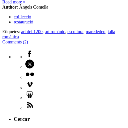
Read more
»
Author:
Àngels Comella
col·lecció
restauració
Etiquetes:
art del 1200
,
art romànic
,
escultura
,
marededeu
,
talla
romànica
Comments (2)
Cercar