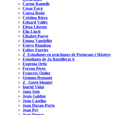
Carme Ramells
Cèsar Favà
Conxa Rodà
Cristina Riera
Eduard Vallès
Elena Llorens
Èlia Llach
Elisabet Pueyo
Emma Vandellós
Esteve Riambau
Esther Fuertes
Z_Estudiants en pràctiques de Postgraus i Màsters
Estudiants de 2n Batxillerat A
Eugenia Ortiz
Ferran Pérez
Francesc Quílez
Gemma Reguant
Z_ Guest blogger
Ingrid Vidal
Jana Soto
Jesús Galdón
Joan Casellas
Joan Duran-Porta
Joan Pey
Joan Yeguas