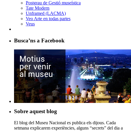
Postgrau de Gestió museística
Tate Modern
Unframed (LACMA)
Veo Arte en todas partes
Veus
Busca’ns a Facebook
Sobre aquest blog
El blog del Museu Nacional es publica els dijous. Cada
setmana explicarem experiències, alguns “secrets” del dia a