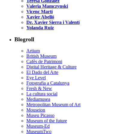
Teresa González
Valeria Mamczynski
Vicenç Martí
Xavier Abelló
Dr. Xavier Sierra i Valentí
Yolanda Ruiz
Blogroll
Artium
British Museum
Cafès de Patrimoni
Digital Heritage & Culture
El Dado del Arte
Eye Level
Fotografia a Catalunya
Fresh & New
La cultura social
Mediamusea
Metropolitan Museum of Art
Mouseion
Museu Picasso
Museum of the future
Museum-Ed
MuseumTwo