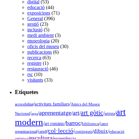
digital
(53)
educació
(44)
exposicions
(71)
General
(396)
gestió
(23)
inclusió
(5)
medi ambient
(3)
museologia
(20)
oficis del museu
(30)
publicacions
(6)
recerca
(63)
registre
(1)
restauració
(46)
rsc
(10)
visitants
(33)
Etiquetes
/
activitats familiars
/
accessibilitat
Amics del Museu
art
art gòtic
aprenentatge
art
/
/
/
/
/
/
Nacional
artista
apps
modern
barroc
/
/
/
/
art romànic
biblioteca
canvi
col·lecció
dibuix
/
/
/
/
/
organitzacional
cartell
continguts
educació
escultura
/
/
experiència
artística