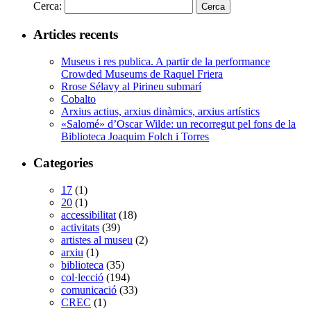
Cerca:
Articles recents
Museus i res publica. A partir de la performance
Crowded Museums de Raquel Friera
Rrose Sélavy al Pirineu submarí
Cobalto
Arxius actius, arxius dinàmics, arxius artístics
«Salomé» d’Oscar Wilde: un recorregut pel fons de la
Biblioteca Joaquim Folch i Torres
Categories
17
(1)
20
(1)
accessibilitat
(18)
activitats
(39)
artistes al museu
(2)
arxiu
(1)
biblioteca
(35)
col·lecció
(194)
comunicació
(33)
CREC
(1)