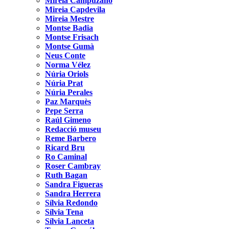
Mireia Campuzano
Mireia Capdevila
Mireia Mestre
Montse Badia
Montse Frisach
Montse Gumà
Neus Conte
Norma Vélez
Núria Oriols
Núria Prat
Núria Perales
Paz Marquès
Pepe Serra
Raúl Gimeno
Redacció museu
Reme Barbero
Ricard Bru
Ro Caminal
Roser Cambray
Ruth Bagan
Sandra Figueras
Sandra Herrera
Sílvia Redondo
Sílvia Tena
Sílvia Lanceta