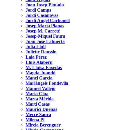
Joan Josep Pintado
Jordi Camps
Jordi Casanovas
Jordi Àngel Carbonell
Josep Maria Planas
Josep M. Carreté
Josep-Miquel Faura
Juan José Lahuerta
Júlia Llull
Juliette Raussin
Laia Pérez
Lluís Alabern
M. Lluïsa Faxedas
Magda Juandó
Manel Garcia
Mariàngels Fondevila
Manuel Vallejo
Maria Clua
Marta Mérida
Martí Casas
Maurici Dueñas
Mercè Saura
Milena Pi
Mireia Berenguer