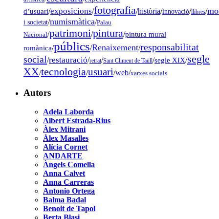
fotografia
mo
exposicions
d’usuari
/
/
/
història
/
/
/
innovació
llibres
numismàtica
/
/
i societat
Palau
pintura
patrimoni
/
/
/
pintura mural
Nacional
públics
responsabilitat
Renaixement
romànica
/
/
/
segle
social
restauració
/
/
/
/
segle XIX
/
retrat
Sant Climent de Taüll
tecnologia
XX
usuari
/
/
/
web
/
xarxes socials
Autors
Adela Laborda
Albert Estrada-Rius
Àlex Mitrani
Àlex Masalles
Alícia Cornet
ANDARTE
Àngels Comella
Anna Calvet
Anna Carreras
Antonio Ortega
Balma Badal
Benoit de Tapol
Berta Blasi