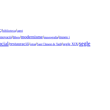
c
/
/
biblioteca
canvi
modernisme
/
/
/
/
museu i
nnovació
llibres
museografia
segle
ocial
restauració
/
/
/
/
segle XIX
/
retrat
Sant Climent de Taüll