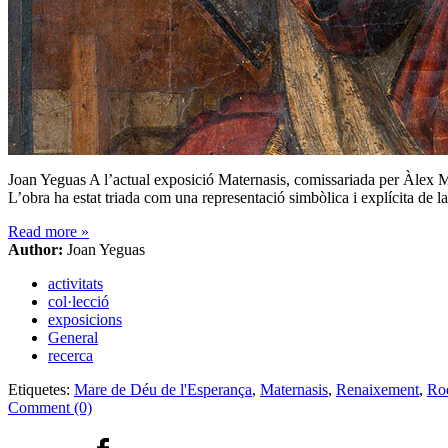
Joan Yeguas A l’actual exposició Maternasis, comissariada per Àlex M
L’obra ha estat triada com una representació simbòlica i explícita de 
Read more
»
Author:
Joan Yeguas
activitats
col·lecció
exposicions
General
recerca
Etiquetes:
Mare de Déu de l'Esperança
,
Maternasis
,
Renaixement
,
Ro
Comment (0)