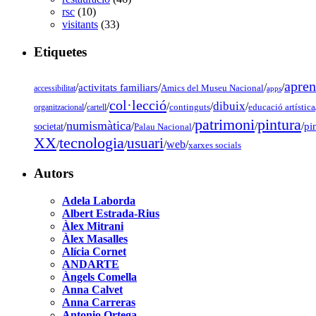
rsc
(10)
visitants
(33)
Etiquetes
apren
/
activitats familiars
/
/
/
accessibilitat
Amics del Museu Nacional
apps
col·lecció
dibuix
/
/
/
/
/
organitzacional
cartell
continguts
educació artística
pintura
patrimoni
numismàtica
/
/
/
/
/
pi
societat
Palau Nacional
tecnologia
XX
usuari
/
/
/
web
/
xarxes socials
Autors
Adela Laborda
Albert Estrada-Rius
Àlex Mitrani
Àlex Masalles
Alícia Cornet
ANDARTE
Àngels Comella
Anna Calvet
Anna Carreras
Antonio Ortega