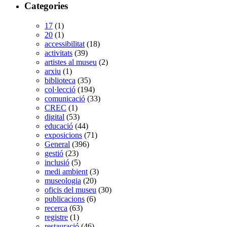
Categories
17
(1)
20
(1)
accessibilitat
(18)
activitats
(39)
artistes al museu
(2)
arxiu
(1)
biblioteca
(35)
col·lecció
(194)
comunicació
(33)
CREC
(1)
digital
(53)
educació
(44)
exposicions
(71)
General
(396)
gestió
(23)
inclusió
(5)
medi ambient
(3)
museologia
(20)
oficis del museu
(30)
publicacions
(6)
recerca
(63)
registre
(1)
restauració
(46)