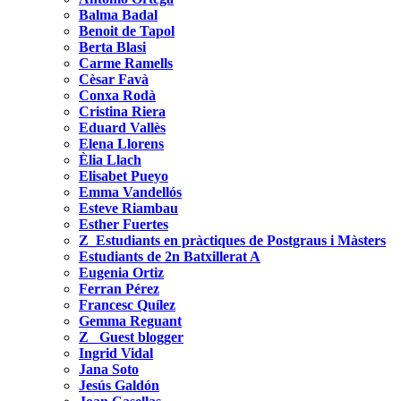
Balma Badal
Benoit de Tapol
Berta Blasi
Carme Ramells
Cèsar Favà
Conxa Rodà
Cristina Riera
Eduard Vallès
Elena Llorens
Èlia Llach
Elisabet Pueyo
Emma Vandellós
Esteve Riambau
Esther Fuertes
Z_Estudiants en pràctiques de Postgraus i Màsters
Estudiants de 2n Batxillerat A
Eugenia Ortiz
Ferran Pérez
Francesc Quílez
Gemma Reguant
Z_ Guest blogger
Ingrid Vidal
Jana Soto
Jesús Galdón