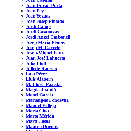
Joan Casellas
Joan Duran-Porta
Joan Pey
Joan Yeguas
Joan Josep Pintado
Jordi Camps
Jordi Casanovas
Jordi Àngel Carbonell
Josep Maria Planas
Josep M. Carreté
Josep-Miquel Faura
Juan José Lahuerta
Júlia Llull
Juliette Raussin
Laia Pérez
Lluís Alabern
M. Lluïsa Faxedas
Magda Juandó
Manel Garcia
Mariàngels Fondevila
Manuel Vallejo
Maria Clua
Marta Mérida
Martí Casas
Maurici Dueñas