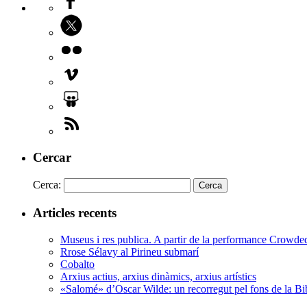
Cercar
Cerca:
Articles recents
Museus i res publica. A partir de la performance Crowd
Rrose Sélavy al Pirineu submarí
Cobalto
Arxius actius, arxius dinàmics, arxius artístics
«Salomé» d’Oscar Wilde: un recorregut pel fons de la Bi