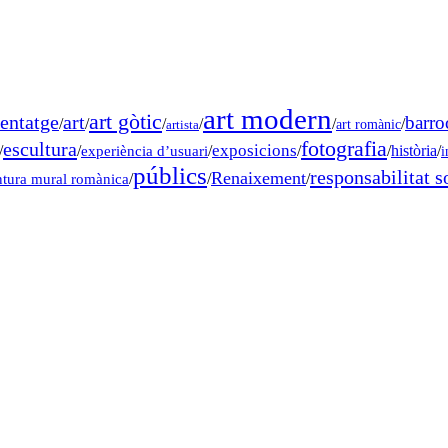
art modern
art gòtic
entatge
art
barro
/
/
/
/
/
/
art romànic
artista
fotografia
escultura
exposicions
/
/
experiència d’usuari
/
/
/
història
/
i
públics
responsabilitat s
Renaixement
ntura mural romànica
/
/
/