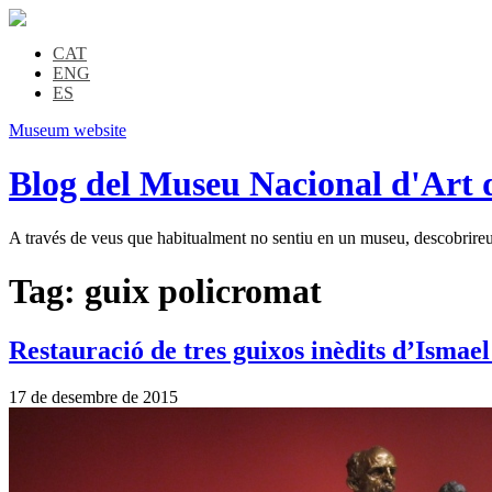
CAT
ENG
ES
Museum website
Blog del Museu Nacional d'Art 
A través de veus que habitualment no sentiu en un museu, descobrireu l
Tag:
guix policromat
Restauració de tres guixos inèdits d’Ismae
17 de desembre de 2015