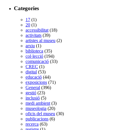
Categories
17
(1)
20
(1)
accessibilitat
(18)
activitats
(39)
artistes al museu
(2)
arxiu
(1)
biblioteca
(35)
col·lecció
(194)
comunicació
(33)
CREC
(1)
digital
(53)
educació
(44)
exposicions
(71)
General
(396)
gestió
(23)
inclusió
(5)
medi ambient
(3)
museologia
(20)
oficis del museu
(30)
publicacions
(6)
recerca
(63)
registre
(1)