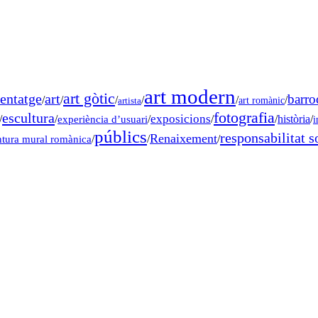
art modern
art gòtic
entatge
art
barro
/
/
/
/
/
/
art romànic
artista
fotografia
escultura
exposicions
/
/
experiència d’usuari
/
/
/
història
/
i
públics
responsabilitat s
Renaixement
ntura mural romànica
/
/
/