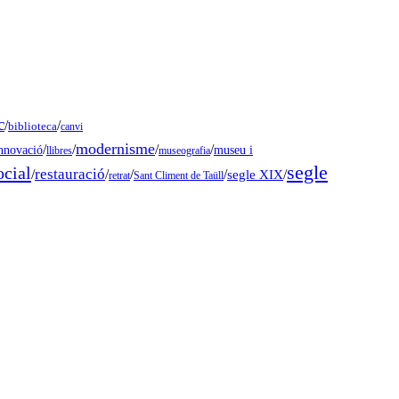
c
/
/
biblioteca
canvi
modernisme
/
/
/
/
museu i
nnovació
llibres
museografia
segle
ocial
restauració
/
/
/
/
segle XIX
/
retrat
Sant Climent de Taüll