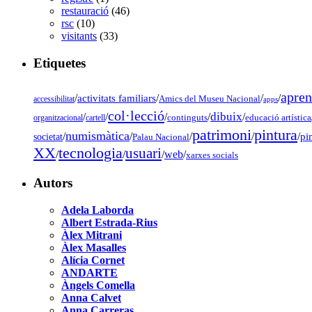
restauració
(46)
rsc
(10)
visitants
(33)
Etiquetes
apren
/
activitats familiars
/
/
/
accessibilitat
Amics del Museu Nacional
apps
col·lecció
dibuix
/
/
/
/
/
organitzacional
cartell
continguts
educació artística
pintura
patrimoni
numismàtica
/
/
/
/
/
pi
societat
Palau Nacional
tecnologia
XX
usuari
/
/
/
web
/
xarxes socials
Autors
Adela Laborda
Albert Estrada-Rius
Àlex Mitrani
Àlex Masalles
Alícia Cornet
ANDARTE
Àngels Comella
Anna Calvet
Anna Carreras