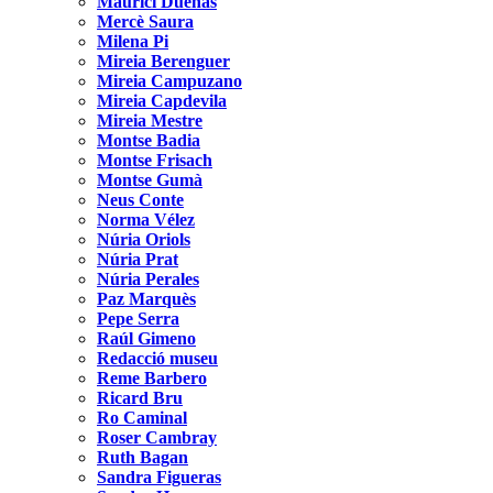
Maurici Dueñas
Mercè Saura
Milena Pi
Mireia Berenguer
Mireia Campuzano
Mireia Capdevila
Mireia Mestre
Montse Badia
Montse Frisach
Montse Gumà
Neus Conte
Norma Vélez
Núria Oriols
Núria Prat
Núria Perales
Paz Marquès
Pepe Serra
Raúl Gimeno
Redacció museu
Reme Barbero
Ricard Bru
Ro Caminal
Roser Cambray
Ruth Bagan
Sandra Figueras