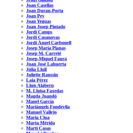
Joan Casellas
Joan Duran-Porta
Joan Pey
Joan Yeguas
Joan Josep Pintado
Jordi Camps
Jordi Casanovas
Jordi Àngel Carbonell
Josep Maria Planas
Josep M. Carreté
Josep-Miquel Faura
Juan José Lahuerta
Júlia Llull
Juliette Raussin
Laia Pérez
Lluís Alabern
M. Lluïsa Faxedas
Magda Juandó
Manel Garcia
Mariàngels Fondevila
Manuel Vallejo
Maria Clua
Marta Mérida
Martí Casas