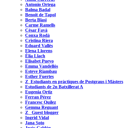
Antonio Ortega
Balma Badal
Benoit de Tapol
Berta Blasi
Carme Ramells
Cèsar Favà
Conxa Rodà
Cristina Riera
Eduard Vallès
Elena Llorens
Èlia Llach
Elisabet Pueyo
Emma Vandellós
Esteve Riambau
Esther Fuertes
Z_Estudiants en pràctiques de Postgraus i Màsters
Estudiants de 2n Batxillerat A
Eugenia Ortiz
Ferran Pérez
Francesc Quílez
Gemma Reguant
Z_ Guest blogger
Ingrid Vidal
Jana Soto
Jesús Galdón