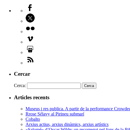
Cercar
Cerca:
Articles recents
Museus i res publica. A partir de la performance Crowd
Rrose Sélavy al Pirineu submarí
Cobalto
Arxius actius, arxius dinàmics, arxius artístics
«Salomé» d’Oscar Wilde: un recorregut pel fons de la Bi