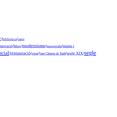
c
/
/
biblioteca
canvi
modernisme
/
/
/
/
museu i
nnovació
llibres
museografia
segle
ocial
restauració
/
/
/
/
segle XIX
/
retrat
Sant Climent de Taüll