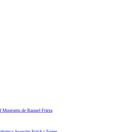
ed Museums de Raquel Friera
blioteca Joaquim Folch i Torres