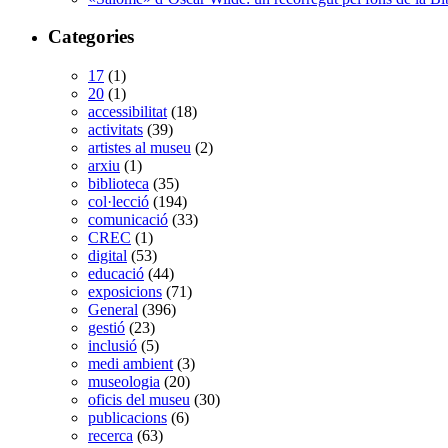
Categories
17
(1)
20
(1)
accessibilitat
(18)
activitats
(39)
artistes al museu
(2)
arxiu
(1)
biblioteca
(35)
col·lecció
(194)
comunicació
(33)
CREC
(1)
digital
(53)
educació
(44)
exposicions
(71)
General
(396)
gestió
(23)
inclusió
(5)
medi ambient
(3)
museologia
(20)
oficis del museu
(30)
publicacions
(6)
recerca
(63)