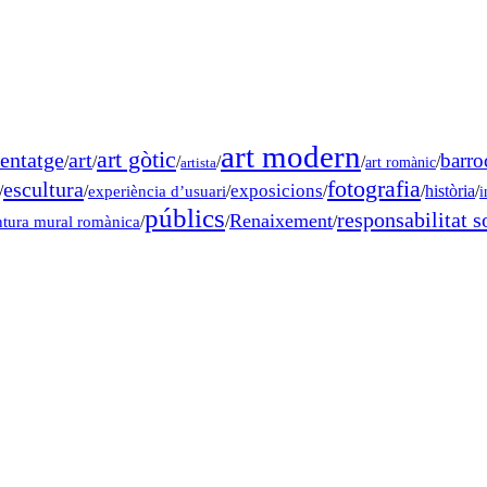
art modern
art gòtic
entatge
art
barro
/
/
/
/
/
/
art romànic
artista
fotografia
escultura
exposicions
/
/
experiència d’usuari
/
/
/
història
/
i
públics
responsabilitat s
Renaixement
ntura mural romànica
/
/
/