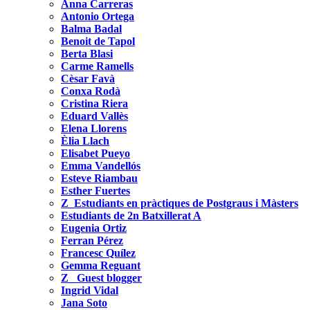
Anna Carreras
Antonio Ortega
Balma Badal
Benoit de Tapol
Berta Blasi
Carme Ramells
Cèsar Favà
Conxa Rodà
Cristina Riera
Eduard Vallès
Elena Llorens
Èlia Llach
Elisabet Pueyo
Emma Vandellós
Esteve Riambau
Esther Fuertes
Z_Estudiants en pràctiques de Postgraus i Màsters
Estudiants de 2n Batxillerat A
Eugenia Ortiz
Ferran Pérez
Francesc Quílez
Gemma Reguant
Z_ Guest blogger
Ingrid Vidal
Jana Soto