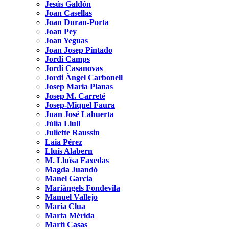
Jesús Galdón
Joan Casellas
Joan Duran-Porta
Joan Pey
Joan Yeguas
Joan Josep Pintado
Jordi Camps
Jordi Casanovas
Jordi Àngel Carbonell
Josep Maria Planas
Josep M. Carreté
Josep-Miquel Faura
Juan José Lahuerta
Júlia Llull
Juliette Raussin
Laia Pérez
Lluís Alabern
M. Lluïsa Faxedas
Magda Juandó
Manel Garcia
Mariàngels Fondevila
Manuel Vallejo
Maria Clua
Marta Mérida
Martí Casas