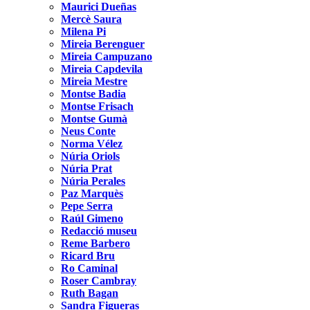
Maurici Dueñas
Mercè Saura
Milena Pi
Mireia Berenguer
Mireia Campuzano
Mireia Capdevila
Mireia Mestre
Montse Badia
Montse Frisach
Montse Gumà
Neus Conte
Norma Vélez
Núria Oriols
Núria Prat
Núria Perales
Paz Marquès
Pepe Serra
Raúl Gimeno
Redacció museu
Reme Barbero
Ricard Bru
Ro Caminal
Roser Cambray
Ruth Bagan
Sandra Figueras