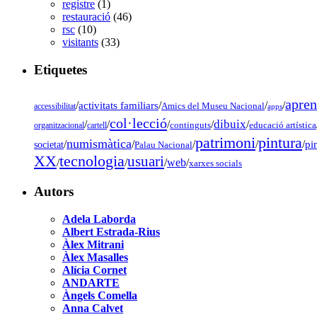
registre
(1)
restauració
(46)
rsc
(10)
visitants
(33)
Etiquetes
apren
/
activitats familiars
/
/
/
accessibilitat
Amics del Museu Nacional
apps
col·lecció
dibuix
/
/
/
/
/
organitzacional
cartell
continguts
educació artística
pintura
patrimoni
numismàtica
/
/
/
/
/
pi
societat
Palau Nacional
tecnologia
XX
usuari
/
/
/
web
/
xarxes socials
Autors
Adela Laborda
Albert Estrada-Rius
Àlex Mitrani
Àlex Masalles
Alícia Cornet
ANDARTE
Àngels Comella
Anna Calvet